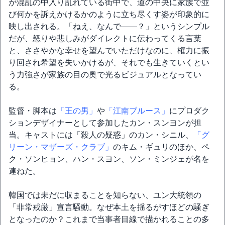
が混乱の中入り乱れている街中で、道の中央に家族で並
び何かを訴えかけるかのように立ち尽くす姿が印象的に
映し出される。「ねえ、なんで――？」というシンプル
だが、怒りや悲しみがダイレクトに伝わってくる言葉
と、ささやかな幸せを望んでいただけなのに、権力に振
り回され希望を失いかけるが、それでも生きていくとい
う力強さが家族の目の奥で光るビジュアルとなってい
る。
監督・脚本は
「王の男」
や
「江南ブルース」
にプロダク
ションデザイナーとして参加したカン・スンヨンが担
当。キャストには「殺人の疑惑」のカン・シニル、
「グ
リーン・マザーズ・クラブ」
のキム・ギュリのほか、ペ
ク・ソンヒョン、ハン・スヨン、ソン・ミンジェが名を
連ねた。
韓国では未だに収まることを知らない、ユン大統領の
「非常戒厳」宣言騒動。なぜ本土を揺るがすほどの騒ぎ
となったのか？これまで当事者目線で描かれることの多