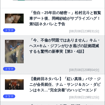
「告白－25年目の秘密－」松村北斗と観覧
車デート後、岡崎紗絵がサプライズハグ！
第5話ネタバレと予告
ドラマ
[08月08日23時31分]
「今、不倫が問題ではありません」キム・
ヘス×キム・ジフンがひき逃げの証拠隠滅
するも驚愕の新事実【第3・4話】
ドラマ
[08月08日20時04分]
【最終回ネタバレ】「紅い真珠」パク・ジ
ニが会長就任、ナム・サンジ＆カン・ダビ
ンはキス…“完全決着”のハッピーエンド
ドラマ
[08月08日19時12分]