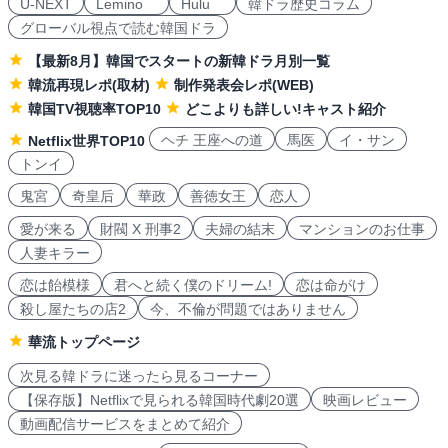
U-NEXT
Lemino
Hulu
韓ドラ歴史コラム
グローバル視点で読む韓国ドラ
【最新8月】韓国でスタートの新韓ドラ月別一覧
韓流再現レポ(取材)
制作発表会レポ(WEB)
韓国TV視聴率TOP10
どこよりも詳しい!キャスト紹介
ヘチ 王座への道
馬医
イ・サン
Netflix世界TOP10
トンイ
鬼宮
奇皇后
華政
善徳女王
恋人
愛が来る
財閥 X 刑事2
夫婦の結末
マンションのお仕事
人妻キラー
恋は飴模様
君へと続く僕のドリーム!
恋は命がけ
殺し屋たちの店2
今、不倫が問題ではありません
華流トップページ
次見る韓ドラに迷ったら見るコーナー
【保存版】Netflixで見られる韓国時代劇20選
映画レビュー
動画配信サービスをまとめて紹介