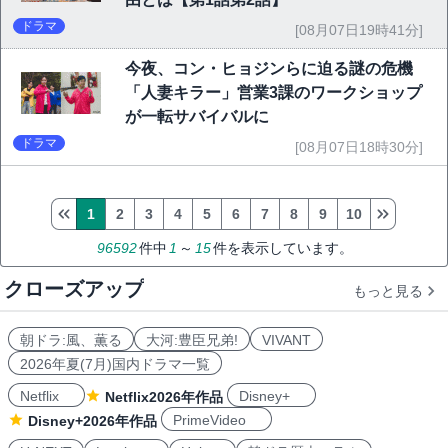
ドラマ
[08月07日19時41分]
今夜、コン・ヒョジンらに迫る謎の危機
「人妻キラー」営業3課のワークショップ
が一転サバイバルに
ドラマ
[08月07日18時30分]
1
2
3
4
5
6
7
8
9
10
96592
件中
1
～
15
件を表示しています。
クローズアップ
もっと見る
朝ドラ:風、薫る
大河:豊臣兄弟!
VIVANT
2026年夏(7月)国内ドラマ一覧
Netflix
Disney+
Netflix2026年作品
PrimeVideo
Disney+2026年作品