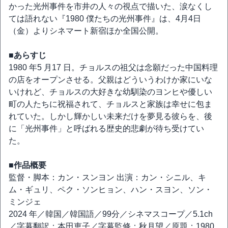
かった光州事件を市井の人々の視点で描いた、涙なくし
ては語れない『1980 僕たちの光州事件』は、4月4日
（金）よりシネマート新宿ほか全国公開。
■あらすじ
1980 年5 月17 日。チョルスの祖父は念願だった中国料理
の店をオープンさせる。父親はどういうわけか家にいな
いけれど、チョルスの大好きな幼馴染のヨンヒや優しい
町の人たちに祝福されて、チョルスと家族は幸せに包ま
れていた。しかし輝かしい未来だけを夢見る彼らを、後
に「光州事件」と呼ばれる歴史的悲劇が待ち受けてい
た。
■作品概要
監督・脚本：カン・スンヨン 出演：カン・シニル、キ
ム・ギュリ、ペク・ソンヒョン、ハン・スヨン、ソン・
ミンジェ
2024 年／韓国／韓国語／99分／シネマスコープ／5.1ch
／字幕翻訳：本田恵子／字幕監修：秋月望／原題：1980