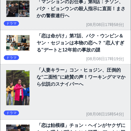
「マンションのお仕事」第9話：チソン、
パク・ビョンウンの殺人指示に直面！まさ
かの警察連行へ
ドラマ
[08月08日17時58分]
「恋は命がけ」第7話、パク・ウンビン＆
ヤン・セジョンは本物の恋へ？ “恋人すぎ
る”デートと12年前の事故の謎
ドラマ
[08月08日17時19分]
「人妻キラー」コン・ヒョジン、圧倒的
な“二面性”に絶賛の声！ワーキングママか
ら伝説のスナイパーへ
ドラマ
[08月08日15時54分]
「恋は飴模様」チョン・ヘインがヤクザに