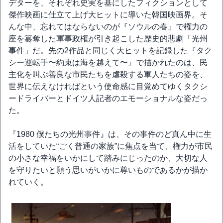
デターを、それぞれ史実を基にしたフィクションとして
傑作映画に仕立て上げ大ヒットに導いた韓国映画界。そ
んな中、忘れてはならないのが『ソウルの春』で権力の
座を簒奪した軍事政権が引き起こした歴史的悲劇「光州
事件」だ。先の2作品と同じく大ヒットを記録した『タク
シー運転手〜約束は海を越えて〜』で描かれたのは、民
主化を叫ぶ善良な市民たちを虐殺する軍人たちの姿を、
世界に伝えなければという使命感に目覚めてゆくタクシ
ードライバーとドイツ人記者のエモーショナルな姿だっ
た。
『1980 僕たちの光州事件』は、その事件のど真ん中に生
活をしていた“ごく普通の家族”に焦点を当て、権力が市民
の小さな幸福をいかにして踏みにじったのか、大切な人
を守りたいと願う思いがいかに尊いものであるかが描か
れていく。