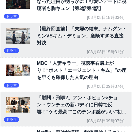
なった理由が明らかに！可愛いデートに視
聴者も胸キュン【第3話第4話】
ドラマ
[08月08日15時33分]
【最終回直前】「夫婦の結末」ナムグン・
ミンVSキム・デミョン、危険すぎる直接
対決
ドラマ
[08月08日15時31分]
MBC「人妻キラー」視聴率右肩上が
り！“ポスト「エージェント・キム」”の座
を早くも確保した人気の理由
ドラマ
[08月08日09時37分]
「財閥 x 刑事2」アン・ボヒョン×チョ
ン・ウンチェの新バディに日韓で反
響！“ケミ最高”“このテンポ感がいい”初回
6.1％で好発進
ドラマ
[08月08日09時07分]