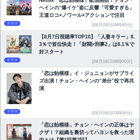
Netflix「恋は飴模様」配信開始！チョン・
ヘインの“爆イケ”姿に反響「可愛すぎる」
王道ロコ×ノワール×アクションで注目
ドラマ
[08月08日08時40分]
【8月7日視聴率TOP10】「人妻キラー」8.
3％で首位快走！「財閥×刑事2」は6.1％で
好スタート
ドラマ
[08月08日08時00分]
「恋は飴模様」イ・ジュニョンがサプライ
ズ出演！チョン・ヘインの“弟分”役で再共
演
ドラマ
[08月08日02時06分]
「恋は飴模様」チョン・ヘインの正体はヤ
クザ！？組織を裏切ってハヨンを救った理
由とは【第1話第2話】