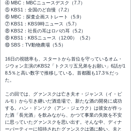
④ MBC：MBCニュースデスク（7.7）
⑤ KBS1：全国のど自慢（7.2）
⑥ MBC：探査企画ストレート（5.9）
⑦ KBS1：KBS9時ニュース（5.7）
⑧ KBS2：社長の耳はロバの耳（5.2）
⑧ KBS1：KBSニュース（12:00）（5.2）
⑩ SBS：TV動物農場（5.5）
16日の視聴率も、スタートから首位を守っているオム・
ジウォン主演のKBS2「トクスリ五兄弟をお願い」6話が1
8.5％と高い数字で推移している。首都圏も17.3％だっ
た。
この回では、グァンスクは亡き夫オ・ジャンス（イ・ピ
ルモ）から引き継いだ酒造場で、新たな酒の開発に成功
する。ハン・ドンソク（アン・ジェウク）は彼女が作っ
た酒「長光酒」を飲みながら、かつて事業の失敗を不安
に思っていたグァンスクを思い出す。そんな中、ディナ
ーパーティーに招待されたグァンスクは酒に酔い、夫と