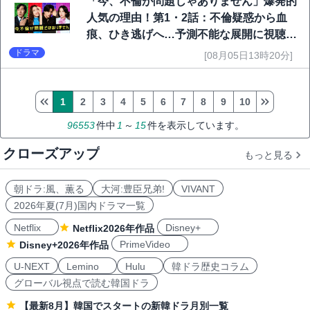
「今、不倫が問題じゃありません」爆発的
人気の理由！第1・2話：不倫疑惑から血
痕、ひき逃げへ…予測不能な展開に視聴者
熱狂
ドラマ
[08月05日13時20分]
1
2
3
4
5
6
7
8
9
10
96553
件中
1
～
15
件を表示しています。
クローズアップ
もっと見る
朝ドラ:風、薫る
大河:豊臣兄弟!
VIVANT
2026年夏(7月)国内ドラマ一覧
Netflix
Disney+
Netflix2026年作品
PrimeVideo
Disney+2026年作品
U-NEXT
Lemino
Hulu
韓ドラ歴史コラム
グローバル視点で読む韓国ドラ
【最新8月】韓国でスタートの新韓ドラ月別一覧