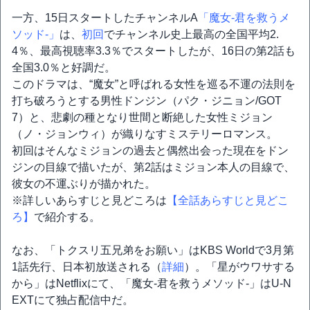
一方、15日スタートしたチャンネルA
「魔女-君を救うメ
ソッド-」
は、
初回
でチャンネル史上最高の全国平均2.
4％、最高視聴率3.3％でスタートしたが、16日の第2話も
全国3.0％と好調だ。
このドラマは、“魔女”と呼ばれる女性を巡る不運の法則を
打ち破ろうとする男性ドンジン（パク・ジニョン/GOT
7）と、悲劇の種となり世間と断絶した女性ミジョン
（ノ・ジョンウィ）が織りなすミステリーロマンス。
初回はそんなミジョンの過去と偶然出会った現在をドン
ジンの目線で描いたが、第2話はミジョン本人の目線で、
彼女の不運ぶりが描かれた。
※詳しいあらすじと見どころは
【全話あらすじと見どこ
ろ】
で紹介する。
なお、「トクスリ五兄弟をお願い」はKBS Worldで3月第
1話先行、日本初放送される（
詳細
）。「星がウワサする
から」はNetflixにて、「魔女-君を救うメソッド-」はU-N
EXTにて独占配信中だ。