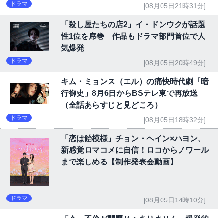
ドラマ
[08月05日21時31分]
「殺し屋たちの店2」イ・ドンウクが話題
性1位を席巻 作品もドラマ部門首位で人
気爆発
ドラマ
[08月05日20時49分]
キム・ミョンス（エル）の痛快時代劇「暗
行御史」8月6日からBSテレ東で再放送
（全話あらすじと見どころ）
ドラマ
[08月05日18時32分]
「恋は飴模様」チョン・ヘイン×ハヨン、
新感覚ロマコメに自信！ロコからノワール
まで楽しめる【制作発表会動画】
ドラマ
[08月05日14時10分]