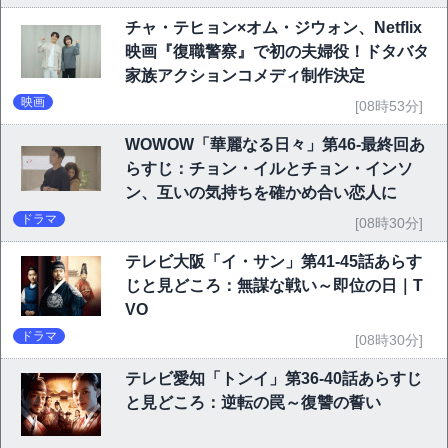
チャ・テヒョン×オム・ジウォン、Netflix
映画『復職警察』で初の夫婦役！ドタバタ
家族アクションコメディ制作決定
映画
[08時53分]
WOWOW「華麗なる日々」第46-最終回あ
らすじ：チョン・イルとチョン・インソ
ン、互いの気持ちを確かめ合い恋人に
ドラマ
[08時30分]
テレビ大阪「イ・サン」第41-45話あらす
じと見どころ：無謀な戦い～即位の日｜T
VO
ドラマ
[08時30分]
テレビ愛知「トンイ」第36-40話あらすじ
と見どころ：逆転の罠～復讐の誓い