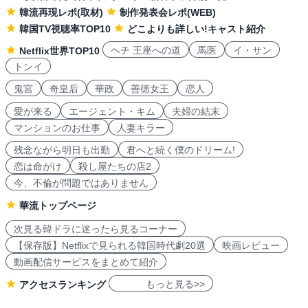
韓流再現レポ(取材)
制作発表会レポ(WEB)
韓国TV視聴率TOP10
どこよりも詳しい!キャスト紹介
ヘチ 王座への道
馬医
イ・サン
Netflix世界TOP10
トンイ
鬼宮
奇皇后
華政
善徳女王
恋人
愛が来る
エージェント・キム
夫婦の結末
マンションのお仕事
人妻キラー
残念ながら明日も出勤
君へと続く僕のドリーム!
恋は命がけ
殺し屋たちの店2
今、不倫が問題ではありません
華流トップページ
次見る韓ドラに迷ったら見るコーナー
【保存版】Netflixで見られる韓国時代劇20選
映画レビュー
動画配信サービスをまとめて紹介
もっと見る>>
アクセスランキング