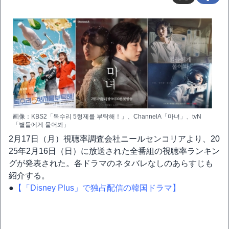
画像：KBS2「독수리 5형제를 부탁해！」、ChannelA「마녀」、tvN
「별들에게 물어봐」
2月17日（月）視聴率調査会社ニールセンコリアより、20
25年2月16日（日）に放送された全番組の視聴率ランキン
グが発表された。各ドラマのネタバレなしのあらすじも
紹介する。
●
【「Disney Plus」で独占配信の韓国ドラマ】