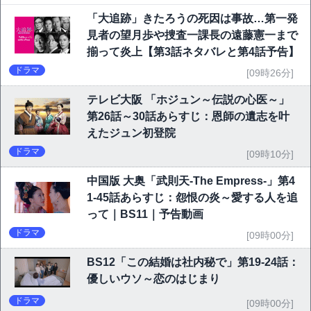
「大追跡」きたろうの死因は事故…第一発
見者の望月歩や捜査一課長の遠藤憲一まで
揃って炎上【第3話ネタバレと第4話予告】
ドラマ
[09時26分]
テレビ大阪 「ホジュン～伝説の心医～」
第26話～30話あらすじ：恩師の遺志を叶
えたジュン初登院
ドラマ
[09時10分]
中国版 大奥「武則天-The Empress-」第4
1-45話あらすじ：怨恨の炎～愛する人を追
って｜BS11｜予告動画
ドラマ
[09時00分]
BS12「この結婚は社内秘で」第19-24話：
優しいウソ～恋のはじまり
ドラマ
[09時00分]