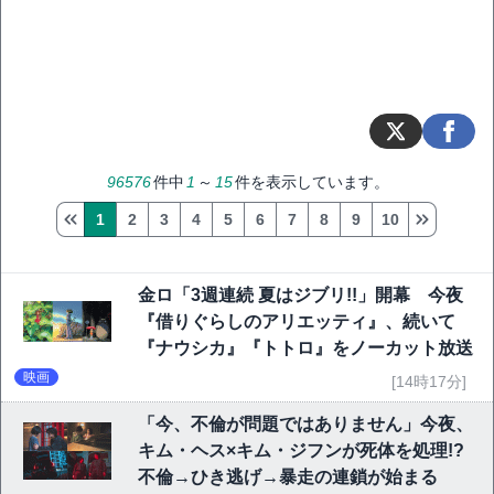
96576
件中
1
～
15
件を表示しています。
1
2
3
4
5
6
7
8
9
10
金ロ「3週連続 夏はジブリ!!」開幕 今夜
『借りぐらしのアリエッティ』、続いて
『ナウシカ』『トトロ』をノーカット放送
映画
[14時17分]
「今、不倫が問題ではありません」今夜、
キム・ヘス×キム・ジフンが死体を処理!?
不倫→ひき逃げ→暴走の連鎖が始まる