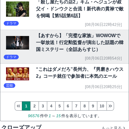
「殺し屋たちの店2」キム・へジュンが叔
父イ・ドンウクと合流！新代表の貫禄で敵
を恫喝【第5話第6話】
ドラマ
[08月06日22時42分]
【あすから】「完璧な家族」WOWOWで
一挙放送！行定勲監督が演出した話題の韓
国ミステリー（全話あらすじ）
ドラマ
[08月06日20時54分]
“これはダメだろ”長州力、『男磨きハウス
2』コーチ就任で参加者に本気のエール
芸能
[08月06日20時25分]
1
2
3
4
5
6
7
8
9
10
96576
件中
1
～
15
件を表示しています。
クローズアップ
もっと見る