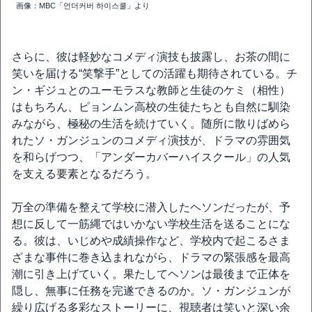
画像：MBC「언더커버 하이스쿨」より
さらに、彼は軽妙なコメディ演技も披露し、お茶の間に
笑いを届ける“笑撃手”としての活躍も期待されている。チ
ン・ギジュとのユーモラスな教師と生徒のケミ（相性）
はもちろん、ピョンムン高校の生徒たちとも自然に馴染
みながら、極秘の生活を続けていく。随所に散りばめら
れたソ・ガンジュンのコメディ演技が、ドラマの雰囲気
を和らげつつ、「アンダーカバーハイスクール」の人気
を支える要素となるだろう。
万全の準備を整えて学校に潜入したヘソンだったが、予
想に反して一筋縄ではいかない学校生活を送ることにな
る。彼は、いじめや成績操作など、学校内で起こるさま
ざまな事件に巻き込まれながら、ドラマの緊張感を最高
潮に引き上げていく。果たしてヘソンは最後まで正体を
隠し、無事に任務を完遂できるのか。ソ・ガンジュンが
繰り広げる多彩なストーリーに、視聴者は笑いと深い余