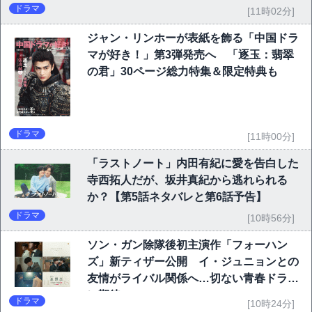
ドラマ
[11時02分]
ジャン・リンホーが表紙を飾る「中国ドラ
マが好き！」第3弾発売へ 「逐玉：翡翠
の君」30ページ総力特集＆限定特典も
ドラマ
[11時00分]
「ラストノート」内田有紀に愛を告白した
寺西拓人だが、坂井真紀から逃れられる
か？【第5話ネタバレと第6話予告】
ドラマ
[10時56分]
ソン・ガン除隊後初主演作「フォーハン
ズ」新ティザー公開 イ・ジュニョンとの
友情がライバル関係へ…切ない青春ドラマ
に期待
ドラマ
[10時24分]