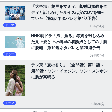
「大空港」趣里をマミィ、眞栄田郷敦をダ
ディと話しかけたルイスは父のDVを知っ
ていた【第3話ネタバレと第4話予告】
ドラマ
[10時24分]
NHK朝ドラ「風、薫る」赤痢を封じ込め
た見上愛と上坂樹里の看護婦としての手腕
に脱帽…第19週ネタバレと第20週予告
ドラマ
[09時07分]
テレ東「夏の香り」（全36話）第11話～
第20話：ソン・イェジン、ソン・スンホン
に胸が高鳴る
ドラマ
[06時30分]