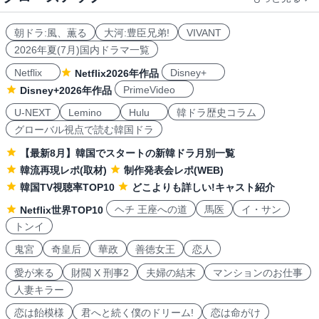
朝ドラ:風、薫る
大河:豊臣兄弟!
VIVANT
2026年夏(7月)国内ドラマ一覧
Netflix
Disney+
Netflix2026年作品
PrimeVideo
Disney+2026年作品
U-NEXT
Lemino
Hulu
韓ドラ歴史コラム
グローバル視点で読む韓国ドラ
【最新8月】韓国でスタートの新韓ドラ月別一覧
韓流再現レポ(取材)
制作発表会レポ(WEB)
韓国TV視聴率TOP10
どこよりも詳しい!キャスト紹介
ヘチ 王座への道
馬医
イ・サン
Netflix世界TOP10
トンイ
鬼宮
奇皇后
華政
善徳女王
恋人
愛が来る
財閥 X 刑事2
夫婦の結末
マンションのお仕事
人妻キラー
恋は飴模様
君へと続く僕のドリーム!
恋は命がけ