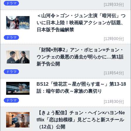
ドラマ
[12時33分]
＜山河令＞ゴン・ジュン主演「暗河伝」つ
いに日本上陸！映画級アクションが話題、
日本版予告編解禁
ドラマ
[12時00分]
「財閥×刑事2」アン・ボヒョン×チョン・
ウンチェの最悪の過去が明らかに…第1話
新予告公開
ドラマ
[11時54分]
BS12「惜花芷～星が照らす道～」第13-18
話：端午節の夜～家族の裏切り
ドラマ
[11時30分]
【きょう配信】チョン・ヘイン×ハヨンNe
tflix「恋は飴模様」見どころと新スチール
（12点）公開