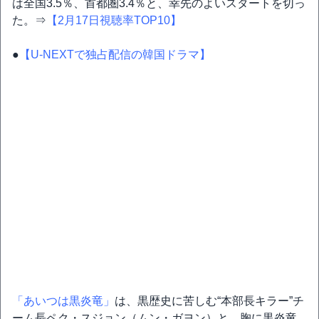
は全国3.5％、首都圏3.4％と、幸先のよいスタートを切っ
た。⇒
【2月17日視聴率TOP10】
●
【U-NEXTで独占配信の韓国ドラマ】
「あいつは黒炎竜」
は、黒歴史に苦しむ“本部長キラー”チ
ーム長ペク・スジョン（ムン・ガヨン）と、胸に黒炎竜