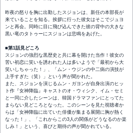
昨夜の怒りを胸に出勤したスジョンは、新任の本部長が
来ていることを知る。挨拶に行った彼女はそこでジュヨ
ンと再会。同時に目に飛び込んできた彼の背中の大きな
黒い竜のタトゥーにスジョンは悲鳴をあげた。
■第1話見どころ
スジョンの強烈な黒歴史と共に幕を開けた当作！彼女の
苦い初恋に笑いを誘われた人は多いようで「最初から大
笑いしちゃった！」、「ムン・ウジンの中二病の演技が
上手すぎた（笑）」という声が聞かれた。
また、スジョンを演じるムン・ガヨンが自身出演のヒッ
ト作『女神降臨』キャストのオ・ウィシク、イム・セミ
と一同に介したシーンは、韓国ドラマファンにとってた
まらない見どころとなった。このシーンを見た視聴者か
らは「女神降臨に出ていた俳優が集まる展開に胸が熱く
なった！」、「これからこの3人の関係がどうなるのか楽
しみ！」という、喜びと期待の声が聞かれている。