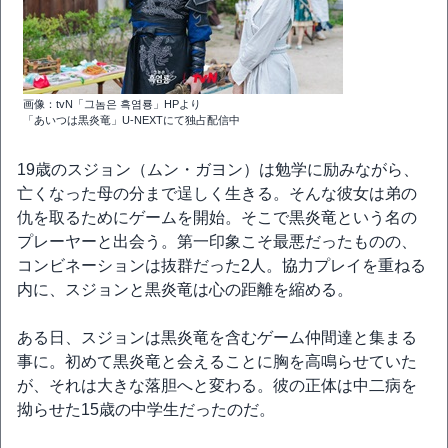
画像：tvN「그놈은 흑염룡」HPより
「あいつは黒炎竜」U-NEXTにて独占配信中
19歳のスジョン（ムン・ガヨン）は勉学に励みながら、
亡くなった母の分まで逞しく生きる。そんな彼女は弟の
仇を取るためにゲームを開始。そこで黒炎竜という名の
プレーヤーと出会う。第一印象こそ最悪だったものの、
コンビネーションは抜群だった2人。協力プレイを重ねる
内に、スジョンと黒炎竜は心の距離を縮める。
ある日、スジョンは黒炎竜を含むゲーム仲間達と集まる
事に。初めて黒炎竜と会えることに胸を高鳴らせていた
が、それは大きな落胆へと変わる。彼の正体は中二病を
拗らせた15歳の中学生だったのだ。