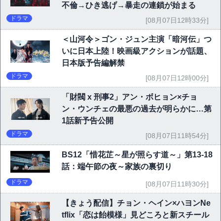
不倫→ひき逃げ→暴走の連鎖が始まる
ドラマ
[08月07日12時33分]
＜山河令＞ゴン・ジュン主演「暗河伝」つ
いに日本上陸！映画級アクションが話題、
日本版予告編解禁
ドラマ
[08月07日12時00分]
「財閥 x 刑事2」アン・ボヒョン×チョ
ン・ウンチェの最悪の過去が明らかに…第
1話新予告公開
ドラマ
[08月07日11時54分]
BS12「惜花芷～星が照らす道～」第13-18
話：端午節の夜～家族の裏切り
ドラマ
[08月07日11時30分]
【きょう配信】チョン・ヘイン×ハヨンNe
tflix「恋は飴模様」見どころと新スチール