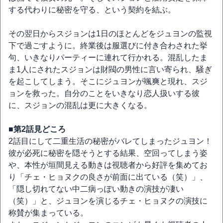
する代わりに秘密を守る、という契約を結ぶ。
その翌日からスジョンは1日のほとんどをジュヨンの監視
下で過ごすように。終業後は服選びに付き合わされた挙
句、いきなりパーティーに連れて行かれる。混乱したま
ま1人にされたスジョンは財閥の男性に言い寄られ、騒ぎ
を起こしてしまう。そこにジュヨンが颯爽と現れ、スジ
ョンを救った。自分のことをいきなり恋人扱いする彼
に、スジョンの混乱は更に大きくなる。
■第2話見どころ
2話目にして二重生活の秘密がバレてしまったジュヨン！
彼が必死に秘密を隠そうとする結果、空回ってしまう姿
や、本性が垣間見える動きは視聴者から好評を集めてお
り「チェ・ヒョヌクの良さが前面に出ている（笑）」、
「隠し切れてない中二病っぽい動きの演技が凄い
（笑）」と、ジュヨンを演じるチェ・ヒョヌクの演技に
称賛が集まっている。