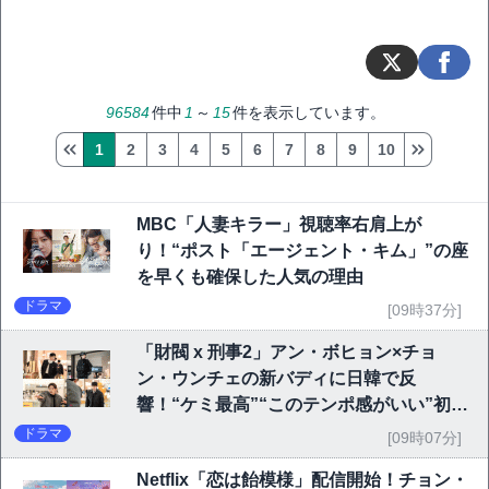
96584
件中
1
～
15
件を表示しています。
1
2
3
4
5
6
7
8
9
10
MBC「人妻キラー」視聴率右肩上が
り！“ポスト「エージェント・キム」”の座
を早くも確保した人気の理由
ドラマ
[09時37分]
「財閥 x 刑事2」アン・ボヒョン×チョ
ン・ウンチェの新バディに日韓で反
響！“ケミ最高”“このテンポ感がいい”初回
6.1％で好発進
ドラマ
[09時07分]
Netflix「恋は飴模様」配信開始！チョン・