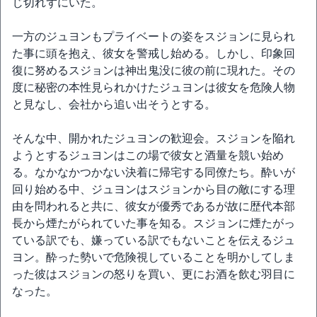
じ切れずにいた。
一方のジュヨンもプライベートの姿をスジョンに見られ
た事に頭を抱え、彼女を警戒し始める。しかし、印象回
復に努めるスジョンは神出鬼没に彼の前に現れた。その
度に秘密の本性見られかけたジュヨンは彼女を危険人物
と見なし、会社から追い出そうとする。
そんな中、開かれたジュヨンの歓迎会。スジョンを陥れ
ようとするジュヨンはこの場で彼女と酒量を競い始め
る。なかなかつかない決着に帰宅する同僚たち。酔いが
回り始める中、ジュヨンはスジョンから目の敵にする理
由を問われると共に、彼女が優秀であるが故に歴代本部
長から煙たがられていた事を知る。スジョンに煙たがっ
ている訳でも、嫌っている訳でもないことを伝えるジュ
ヨン。酔った勢いで危険視していることを明かしてしま
った彼はスジョンの怒りを買い、更にお酒を飲む羽目に
なった。