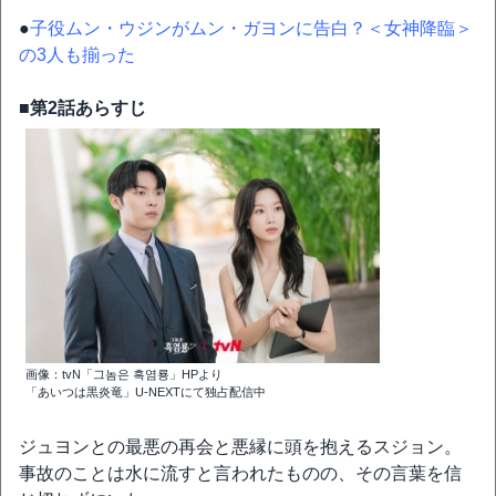
●
子役ムン・ウジンがムン・ガヨンに告白？＜女神降臨＞
の3人も揃った
■第2話あらすじ
画像：tvN「그놈은 흑염룡」HPより
「あいつは黒炎竜」U-NEXTにて独占配信中
ジュヨンとの最悪の再会と悪縁に頭を抱えるスジョン。
事故のことは水に流すと言われたものの、その言葉を信