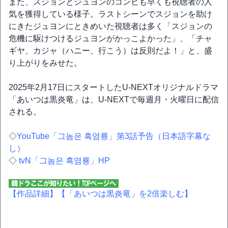
また、スジョンとジュヨンのコンビも早くも視聴者の人
気を獲得している様子。ラストシーンでスジョンを助け
にきたジュヨンにときめいた視聴者は多く「スジョンの
危機に駆けつけるジュヨンがかっこよかった」、「チャ
ギヤ、カジャ（ハニー、行こう）は反則だよ！」と、盛
り上がりをみせた。
2025年2月17日にスタートしたU-NEXTオリジナルドラマ
「あいつは黒炎竜」は、U-NEXTで毎週月・火曜日に配信
される。
◇
YouTube「그놈은 흑염룡」第3話予告（日本語字幕な
し）
◇
tvN「그놈은 흑염룡」HP
【作品詳細】
【「あいつは黒炎竜」を2倍楽しむ】