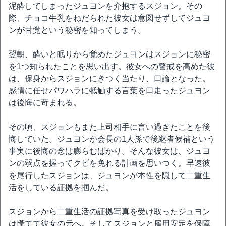
泥酔してしまったジュヨンを介抱するスジョン。その
際、チョコ牛乳をねだられた彼女は意図せずしてジュヨ
ンが甘党という秘密を知ってしまう。
翌朝、酔いと眠りから覚めたジュヨンはスジョンに秘密
を1つ知られたことを思い出す。彼女への警戒を高めた彼
は、保身からスジョンにきつく当たり、口論となった。
感情に任せパワハラに牴触する言葉を口走ったジュヨン
は後悔に苛まれる。
その頃、スジョンもまた上司相手に言い過ぎたことを後
悔していた。ジュヨンが会長の1人孫で後継者候補という
事実に後悔の念は膨らむばかり。そんな彼女は、ジュヨ
ンの弱点を握ってクビを免れる計画を思いつく。早速彼
を尾行したスジョンは、ジュヨンが本性を隠して二重生
活をしている証拠を掴んだ。
スジョンから二重生活の証拠写真を受け取ったジュヨン
は慌てて彼女の元へ。そしてスジョンと雇用安定を保障