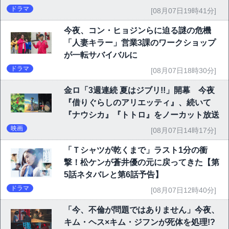
ドラマ
[08月07日19時41分]
今夜、コン・ヒョジンらに迫る謎の危機
「人妻キラー」営業3課のワークショップ
が一転サバイバルに
ドラマ
[08月07日18時30分]
金ロ「3週連続 夏はジブリ!!」開幕 今夜
『借りぐらしのアリエッティ』、続いて
『ナウシカ』『トトロ』をノーカット放送
映画
[08月07日14時17分]
「Ｔシャツが乾くまで」ラスト1分の衝
撃！松ケンが蒼井優の元に戻ってきた【第
5話ネタバレと第6話予告】
ドラマ
[08月07日12時40分]
「今、不倫が問題ではありません」今夜、
キム・ヘス×キム・ジフンが死体を処理!?