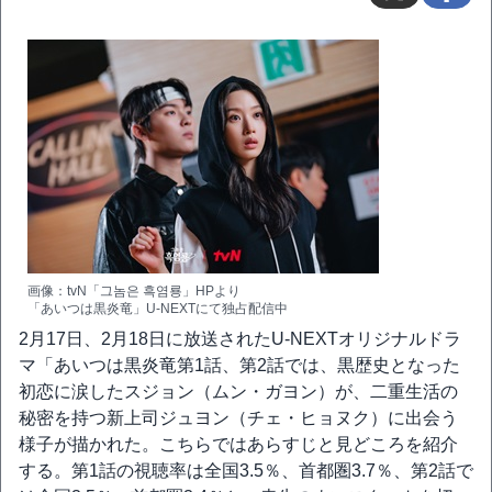
画像：tvN「그놈은 흑염룡」HPより
「あいつは黒炎竜」U-NEXTにて独占配信中
2月17日、2月18日に放送されたU-NEXTオリジナルドラ
マ「あいつは黒炎竜第1話、第2話では、黒歴史となった
初恋に涙したスジョン（ムン・ガヨン）が、二重生活の
秘密を持つ新上司ジュヨン（チェ・ヒョヌク）に出会う
様子が描かれた。こちらではあらすじと見どころを紹介
する。第1話の視聴率は全国3.5％、首都圏3.7％、第2話で