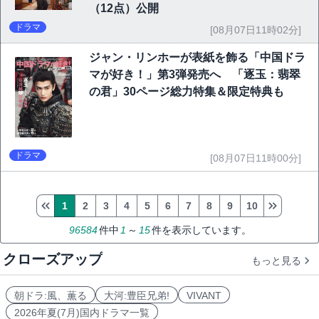
（12点）公開
ドラマ
[08月07日11時02分]
ジャン・リンホーが表紙を飾る「中国ドラ
マが好き！」第3弾発売へ 「逐玉：翡翠
の君」30ページ総力特集＆限定特典も
ドラマ
[08月07日11時00分]
1
2
3
4
5
6
7
8
9
10
96584
件中
1
～
15
件を表示しています。
クローズアップ
もっと見る
朝ドラ:風、薫る
大河:豊臣兄弟!
VIVANT
2026年夏(7月)国内ドラマ一覧