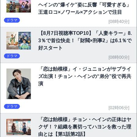
ヘインの“爆イケ”姿に反響「可愛すぎる」
王道ロコ×ノワール×アクションで注目
ドラマ
[08時40分]
【8月7日視聴率TOP10】「人妻キラー」8.
3％で首位快走！「財閥×刑事2」は6.1％で
好スタート
ドラマ
[08時00分]
「恋は飴模様」イ・ジュニョンがサプライ
ズ出演！チョン・ヘインの“弟分”役で再共
演
ドラマ
[02時06分]
「恋は飴模様」チョン・ヘインの正体はヤ
クザ！？組織を裏切ってハヨンを救った理
由とは【第1話第2話】