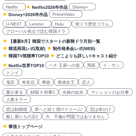
Netflix
Disney+
Netflix2026年作品
PrimeVideo
Disney+2026年作品
U-NEXT
Lemino
Hulu
韓ドラ歴史コラム
グローバル視点で読む韓国ドラ
【最新8月】韓国でスタートの新韓ドラ月別一覧
韓流再現レポ(取材)
制作発表会レポ(WEB)
韓国TV視聴率TOP10
どこよりも詳しい!キャスト紹介
ヘチ 王座への道
馬医
イ・サン
Netflix世界TOP10
トンイ
鬼宮
奇皇后
華政
善徳女王
恋人
愛が来る
財閥 X 刑事2
夫婦の結末
マンションのお仕事
人妻キラー
恋は飴模様
君へと続く僕のドリーム!
恋は命がけ
殺し屋たちの店2
今、不倫が問題ではありません
華流トップページ