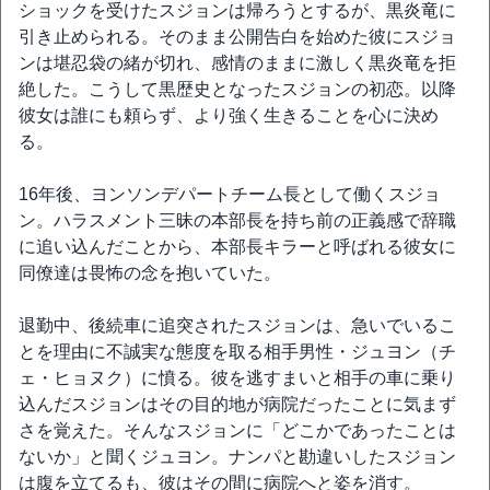
ショックを受けたスジョンは帰ろうとするが、黒炎竜に
引き止められる。そのまま公開告白を始めた彼にスジョ
ンは堪忍袋の緒が切れ、感情のままに激しく黒炎竜を拒
絶した。こうして黒歴史となったスジョンの初恋。以降
彼女は誰にも頼らず、より強く生きることを心に決め
る。
16年後、ヨンソンデパートチーム長として働くスジョ
ン。ハラスメント三昧の本部長を持ち前の正義感で辞職
に追い込んだことから、本部長キラーと呼ばれる彼女に
同僚達は畏怖の念を抱いていた。
退勤中、後続車に追突されたスジョンは、急いでいるこ
とを理由に不誠実な態度を取る相手男性・ジュヨン（チ
ェ・ヒョヌク）に憤る。彼を逃すまいと相手の車に乗り
込んだスジョンはその目的地が病院だったことに気まず
さを覚えた。そんなスジョンに「どこかであったことは
ないか」と聞くジュヨン。ナンパと勘違いしたスジョン
は腹を立てるも、彼はその間に病院へと姿を消す。