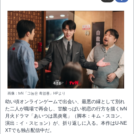
画像：tvN「그놈은 흑염룡」HPより
幼い頃オンラインゲームで出会い、最悪の縁として別れ
た二人が職場で再会し、甘酸っぱい初恋の行方を描くtvN
月火ドラマ「あいつは黒炎竜」（脚本：キム・スヨン、
演出：イ・スヒョン）が、折り返しに入る。本作はU-NE
XTでも独占配信中だ。