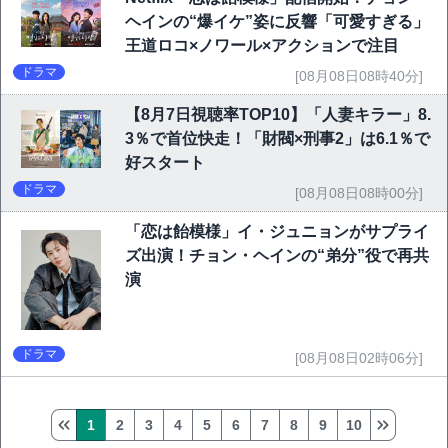
ヘインの“爆イケ”姿に反響「可愛すぎる」
王道ロコ×ノワール×アクションで注目
ドラマ
[08月08日08時40分]
【8月7日視聴率TOP10】「人妻キラー」8.
3％で首位快走！「財閥×刑事2」は6.1％で
好スタート
ドラマ
[08月08日08時00分]
「恋は飴模様」イ・ジュニョンがサプライ
ズ出演！チョン・ヘインの“弟分”役で再共
演
ドラマ
[08月08日02時06分]
1
2
3
4
5
6
7
8
9
10