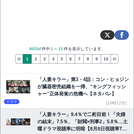
96594
件中
1
～
15
件を表示しています。
1
2
3
4
5
6
7
8
9
10
「人妻キラー」第3・4話：コン・ヒョジン
が臓器密売組織を一掃、“キングフィッシ
ャー”正体発覚の危機へ【ネタバレ】
ドラマ
[10時12分]
「人妻キラー」9.4％で二桁目前！「夫婦
の結末」7.5％、「財閥×刑事2」5.8％…土
曜ドラマ視聴率に明暗【8月8日視聴率TO