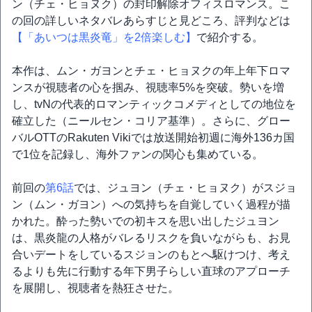
ン（チェ・ヒョヌク）の封印解除オフィスロマンス。こ
の回の詳しいネタバレあらすじと見どころ、評判などは
【「あいつは黒炎竜」を2倍楽しむ】
で紹介する。
本作は、ムン・ガヨンとチェ・ヒョヌクの年上年下ロマ
ンスが視聴者の心を掴み、視聴率5%を突破。勢いを増
し、tvNの代表的ロマンティックコメディとしての地位を
確立した（ニールセン・コリア基準）。さらに、グロー
バルOTTのRakuten Vikiでは放送開始初週に海外136カ国
で1位を記録し、海外ファンの関心も集めている。
前回の
第6話
では、ジュヨン（チェ・ヒョヌク）がスジョ
ン（ムン・ガヨン）への気持ちを自覚していく過程が描
かれた。酔った勢いでの初キスを思い出したジュヨン
は、黒炎龍の人格がバレるリスクを負いながらも、お見
合いデートをしているスジョンのもとへ駆けつけ、考え
るよりも先に行動する年下男子らしい直球のアプローチ
を展開し、視聴者を熱狂させた。