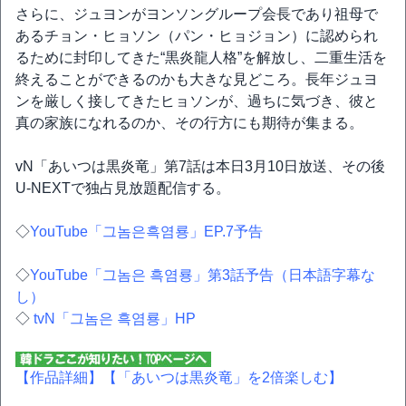
さらに、ジュヨンがヨンソングループ会長であり祖母で
あるチョン・ヒョソン（パン・ヒョジョン）に認められ
るために封印してきた“黒炎龍人格”を解放し、二重生活を
終えることができるのかも大きな見どころ。長年ジュヨ
ンを厳しく接してきたヒョソンが、過ちに気づき、彼と
真の家族になれるのか、その行方にも期待が集まる。
vN「あいつは黒炎竜」第7話は本日3月10日放送、その後
U-NEXTで独占見放題配信する。
◇
YouTube「그놈은흑염룡」EP.7予告
◇
YouTube「그놈은 흑염룡」第3話予告（日本語字幕な
し）
◇
tvN「그놈은 흑염룡」HP
【作品詳細】
【「あいつは黒炎竜」を2倍楽しむ】