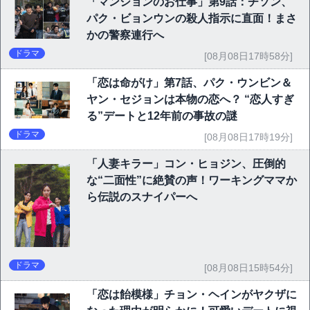
「マンションのお仕事」第9話：チソン、
パク・ビョンウンの殺人指示に直面！まさ
かの警察連行へ
ドラマ
[08月08日17時58分]
「恋は命がけ」第7話、パク・ウンビン＆
ヤン・セジョンは本物の恋へ？ “恋人すぎ
る”デートと12年前の事故の謎
ドラマ
[08月08日17時19分]
「人妻キラー」コン・ヒョジン、圧倒的
な“二面性”に絶賛の声！ワーキングママか
ら伝説のスナイパーへ
ドラマ
[08月08日15時54分]
「恋は飴模様」チョン・ヘインがヤクザに