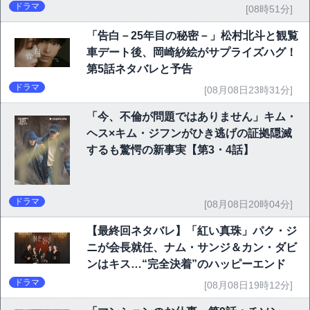
P10】
ドラマ
[08時51分]
「告白－25年目の秘密－」松村北斗と観覧
車デート後、岡崎紗絵がサプライズハグ！
第5話ネタバレと予告
ドラマ
[08月08日23時31分]
「今、不倫が問題ではありません」キム・
ヘス×キム・ジフンがひき逃げの証拠隠滅
するも驚愕の新事実【第3・4話】
ドラマ
[08月08日20時04分]
【最終回ネタバレ】「紅い真珠」パク・ジ
ニが会長就任、ナム・サンジ＆カン・ダビ
ンはキス…“完全決着”のハッピーエンド
ドラマ
[08月08日19時12分]