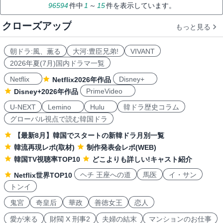
96594
件中
1
～
15
件を表示しています。
クローズアップ
もっと見る
朝ドラ:風、薫る
大河:豊臣兄弟!
VIVANT
2026年夏(7月)国内ドラマ一覧
Netflix
Disney+
Netflix2026年作品
PrimeVideo
Disney+2026年作品
U-NEXT
Lemino
Hulu
韓ドラ歴史コラム
グローバル視点で読む韓国ドラ
【最新8月】韓国でスタートの新韓ドラ月別一覧
韓流再現レポ(取材)
制作発表会レポ(WEB)
韓国TV視聴率TOP10
どこよりも詳しい!キャスト紹介
ヘチ 王座への道
馬医
イ・サン
Netflix世界TOP10
トンイ
鬼宮
奇皇后
華政
善徳女王
恋人
愛が来る
財閥 X 刑事2
夫婦の結末
マンションのお仕事