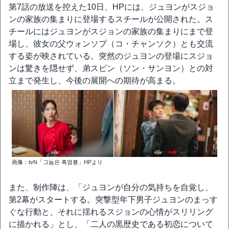
第7話の放送を控えた10日、HPには、ジュヨンがスジョ
ンの家族の集まりに登場するスチールが公開された。ス
チールにはジュヨンがスジョンの家族の集まりにまで登
場し、彼女の父ウォンソプ（コ・チャンソク）とも交流
する姿が映されている。突然のジュヨンの登場にスジョ
ンは驚きを隠せず、弟スビン（ソン・サンヨン）との対
立まで発生し、今後の展開への期待が高まる。
画像：tvN「그놈은 흑염룡」HPより
また、制作陣は、「ジュヨンが自分の気持ちを自覚し、
第2幕がスタートする。突撃型年下男子ジュヨンのまっす
ぐな行動と、それに揺れるスジョンの心情がスリリング
に描かれる」とし、「二人の黒歴史である初恋について