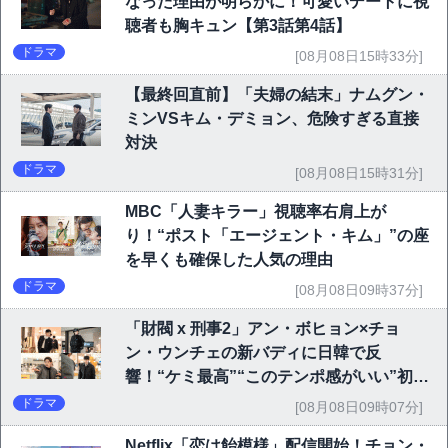
なった理由が明らかに！可愛いデートに視
聴者も胸キュン【第3話第4話】
ドラマ
[08月08日15時33分]
【最終回直前】「夫婦の結末」ナムグン・
ミンVSキム・デミョン、危険すぎる直接
対決
ドラマ
[08月08日15時31分]
MBC「人妻キラー」視聴率右肩上が
り！“ポスト「エージェント・キム」”の座
を早くも確保した人気の理由
ドラマ
[08月08日09時37分]
「財閥 x 刑事2」アン・ボヒョン×チョ
ン・ウンチェの新バディに日韓で反
響！“ケミ最高”“このテンポ感がいい”初回
6.1％で好発進
ドラマ
[08月08日09時07分]
Netflix「恋は飴模様」配信開始！チョン・