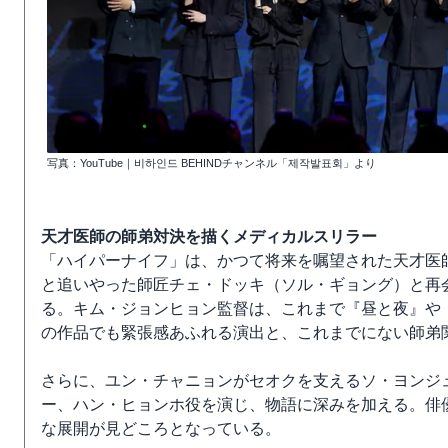
写真：YouTube｜비하인드 BEHINDチャンネル「제작발표회」より
天才医師の師弟対決を描くメディカルスリラー
「ハイパーナイフ」は、かつて将来を嘱望された天才医
と追いやった師匠チェ・ドッキ（ソル・ギョング）と再
る。キム・ジョンヒョン監督は、これまで『昼と夜』や
の作品でも緊張感あふれる演出と、これまでにない師弟
さらに、ユン・チャニョンがセオクを支えるソ・ヨンジ
ー、ハン・ヒョンホ役を演じ、物語に深みを加える。俳
な展開が見どころとなっている。