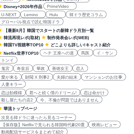
PrimeVideo
Disney+2026年作品
U-NEXT
Lemino
Hulu
韓ドラ歴史コラム
グローバル視点で読む韓国ドラ
【最新8月】韓国でスタートの新韓ドラ月別一覧
韓流再現レポ(取材)
制作発表会レポ(WEB)
韓国TV視聴率TOP10
どこよりも詳しい!キャスト紹介
ヘチ 王座への道
馬医
イ・サン
Netflix世界TOP10
トンイ
鬼宮
奇皇后
華政
善徳女王
恋人
愛が来る
財閥 X 刑事2
夫婦の結末
マンションのお仕事
人妻キラー
恋は飴模様
君へと続く僕のドリーム!
恋は命がけ
殺し屋たちの店2
今、不倫が問題ではありません
華流トップページ
次見る韓ドラに迷ったら見るコーナー
【保存版】Netflixで見られる韓国時代劇20選
映画レビュー
動画配信サービスをまとめて紹介