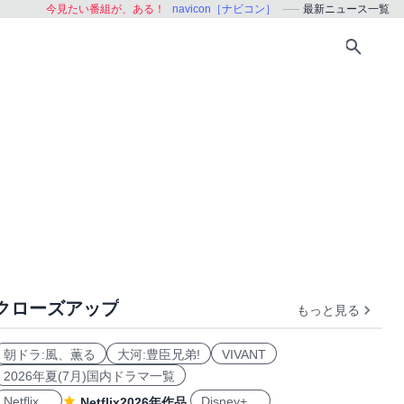
今見たい番組が、ある！
navicon［ナビコン］
最新ニュース一覧
クローズアップ
もっと見る
朝ドラ:風、薫る
大河:豊臣兄弟!
VIVANT
2026年夏(7月)国内ドラマ一覧
Netflix
Disney+
Netflix2026年作品