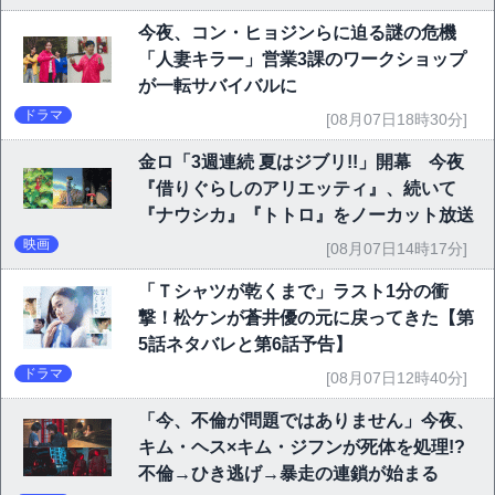
今夜、コン・ヒョジンらに迫る謎の危機
「人妻キラー」営業3課のワークショップ
が一転サバイバルに
ドラマ
[08月07日18時30分]
金ロ「3週連続 夏はジブリ!!」開幕 今夜
『借りぐらしのアリエッティ』、続いて
『ナウシカ』『トトロ』をノーカット放送
映画
[08月07日14時17分]
「Ｔシャツが乾くまで」ラスト1分の衝
撃！松ケンが蒼井優の元に戻ってきた【第
5話ネタバレと第6話予告】
ドラマ
[08月07日12時40分]
「今、不倫が問題ではありません」今夜、
キム・ヘス×キム・ジフンが死体を処理!?
不倫→ひき逃げ→暴走の連鎖が始まる