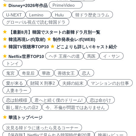
PrimeVideo
Disney+2026年作品
U-NEXT
Lemino
Hulu
韓ドラ歴史コラム
グローバル視点で読む韓国ドラ
【最新8月】韓国でスタートの新韓ドラ月別一覧
韓流再現レポ(取材)
制作発表会レポ(WEB)
韓国TV視聴率TOP10
どこよりも詳しい!キャスト紹介
ヘチ 王座への道
馬医
イ・サン
Netflix世界TOP10
トンイ
鬼宮
奇皇后
華政
善徳女王
恋人
愛が来る
財閥 X 刑事2
夫婦の結末
マンションのお仕事
人妻キラー
恋は飴模様
君へと続く僕のドリーム!
恋は命がけ
殺し屋たちの店2
今、不倫が問題ではありません
華流トップページ
次見る韓ドラに迷ったら見るコーナー
【保存版】Netflixで見られる韓国時代劇20選
映画レビュー