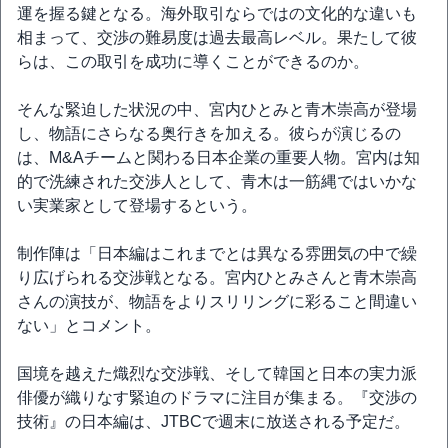
運を握る鍵となる。海外取引ならではの文化的な違いも
相まって、交渉の難易度は過去最高レベル。果たして彼
らは、この取引を成功に導くことができるのか。
そんな緊迫した状況の中、宮内ひとみと青木崇高が登場
し、物語にさらなる奥行きを加える。彼らが演じるの
は、M&Aチームと関わる日本企業の重要人物。宮内は知
的で洗練された交渉人として、青木は一筋縄ではいかな
い実業家として登場するという。
制作陣は「日本編はこれまでとは異なる雰囲気の中で繰
り広げられる交渉戦となる。宮内ひとみさんと青木崇高
さんの演技が、物語をよりスリリングに彩ること間違い
ない」とコメント。
国境を越えた熾烈な交渉戦、そして韓国と日本の実力派
俳優が織りなす緊迫のドラマに注目が集まる。『交渉の
技術』の日本編は、JTBCで週末に放送される予定だ。