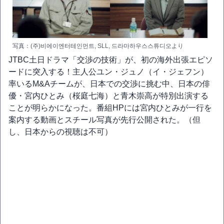
写真：(주)비에이엔터테인먼트, SLL, 드라마하우스스튜디오より
JTBC土日ドラマ「交渉の技術」が、初の海外出張エピソ
ードに突入する！主人公ユン・ジュノ（イ・ジェフン）
率いるM&Aチームが、日本での交渉に挑む中、日本の俳
優・宮内ひとみ（桜庭七海）と青木崇高が特別出演する
ことが明らかになった。番組HPには宮内ひとみが一行を
案内する動画とスチール写真が先行公開された。（但
し、日本からの視聴は不可）