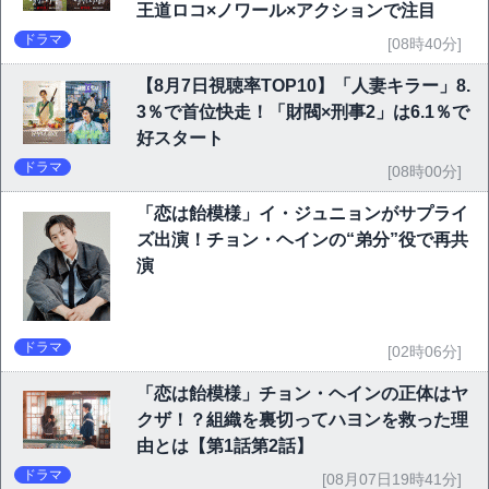
王道ロコ×ノワール×アクションで注目
ドラマ
[08時40分]
【8月7日視聴率TOP10】「人妻キラー」8.
3％で首位快走！「財閥×刑事2」は6.1％で
好スタート
ドラマ
[08時00分]
「恋は飴模様」イ・ジュニョンがサプライ
ズ出演！チョン・ヘインの“弟分”役で再共
演
ドラマ
[02時06分]
「恋は飴模様」チョン・ヘインの正体はヤ
クザ！？組織を裏切ってハヨンを救った理
由とは【第1話第2話】
ドラマ
[08月07日19時41分]