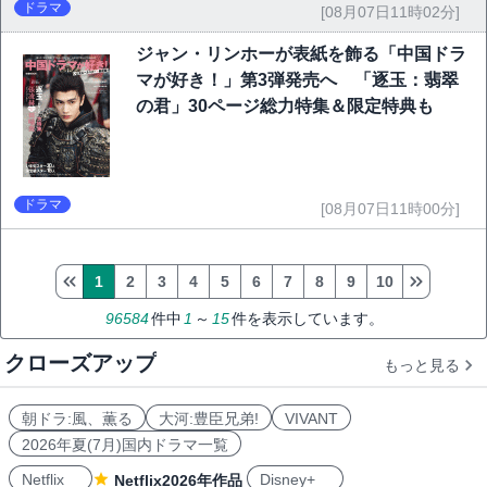
ドラマ
[08月07日11時02分]
ジャン・リンホーが表紙を飾る「中国ドラ
マが好き！」第3弾発売へ 「逐玉：翡翠
の君」30ページ総力特集＆限定特典も
ドラマ
[08月07日11時00分]
1
2
3
4
5
6
7
8
9
10
96584
件中
1
～
15
件を表示しています。
クローズアップ
もっと見る
朝ドラ:風、薫る
大河:豊臣兄弟!
VIVANT
2026年夏(7月)国内ドラマ一覧
Netflix
Disney+
Netflix2026年作品