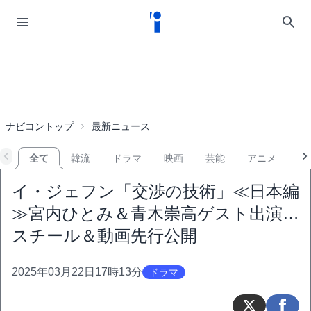
ナビコントップ
最新ニュース
全て
韓流
ドラマ
映画
芸能
アニメ
音
イ・ジェフン「交渉の技術」≪日本編
≫宮内ひとみ＆青木崇高ゲスト出演…
スチール＆動画先行公開
2025年03月22日17時13分
ドラマ