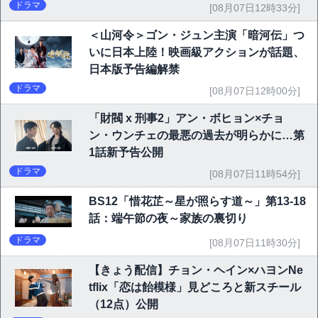
ドラマ
[08月07日12時33分]
＜山河令＞ゴン・ジュン主演「暗河伝」つ
いに日本上陸！映画級アクションが話題、
日本版予告編解禁
ドラマ
[08月07日12時00分]
「財閥 x 刑事2」アン・ボヒョン×チョ
ン・ウンチェの最悪の過去が明らかに…第
1話新予告公開
ドラマ
[08月07日11時54分]
BS12「惜花芷～星が照らす道～」第13-18
話：端午節の夜～家族の裏切り
ドラマ
[08月07日11時30分]
【きょう配信】チョン・ヘイン×ハヨンNe
tflix「恋は飴模様」見どころと新スチール
（12点）公開