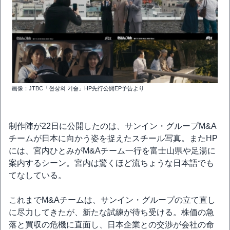
画像：JTBC「협상의 기술」HP先行公開EP予告より
制作陣が22日に公開したのは、サンイン・グループM&A
チームが日本に向かう姿を捉えたスチール写真。またHP
には、宮内ひとみがM&Aチーム一行を富士山県や足湯に
案内するシーン。宮内は驚くほど流ちょうな日本語でも
てなしている。
これまでM&Aチームは、サンイン・グループの立て直し
に尽力してきたが、新たな試練が待ち受ける。株価の急
落と買収の危機に直面し、日本企業との交渉が会社の命