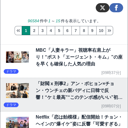
96584
件中
1
～
15
件を表示しています。
1
2
3
4
5
6
7
8
9
10
MBC「人妻キラー」視聴率右肩上が
り！“ポスト「エージェント・キム」”の座
を早くも確保した人気の理由
ドラマ
[09時37分]
「財閥 x 刑事2」アン・ボヒョン×チョ
ン・ウンチェの新バディに日韓で反
響！“ケミ最高”“このテンポ感がいい”初回
6.1％で好発進
ドラマ
[09時07分]
Netflix「恋は飴模様」配信開始！チョン・
ヘインの“爆イケ”姿に反響「可愛すぎる」