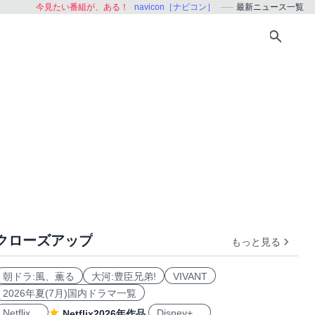
今見たい番組が、ある！
navicon［ナビコン］
最新ニュース一覧
クローズアップ
もっと見る
朝ドラ:風、薫る
大河:豊臣兄弟!
VIVANT
2026年夏(7月)国内ドラマ一覧
Netflix
Disney+
Netflix2026年作品