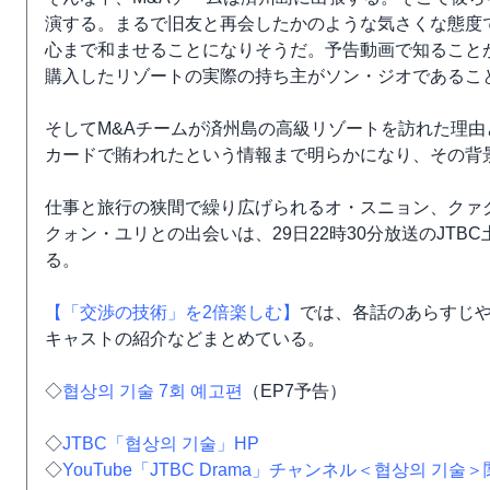
演する。まるで旧友と再会したかのような気さくな態度
心まで和ませることになりそうだ。予告動画で知ることが
購入したリゾートの実際の持ち主がソン・ジオであるこ
そしてM&Aチームが済州島の高級リゾートを訪れた理由
カードで賄われたという情報まで明らかになり、その背
仕事と旅行の狭間で繰り広げられるオ・スニョン、クァ
クォン・ユリとの出会いは、29日22時30分放送のJT
る。
【「交渉の技術」を2倍楽しむ】
では、各話のあらすじ
キャストの紹介などまとめている。
◇
협상의 기술 7회 예고편
（EP7予告）
◇
JTBC「협상의 기술」HP
◇
YouTube「JTBC Drama」チャンネル＜협상의 기술