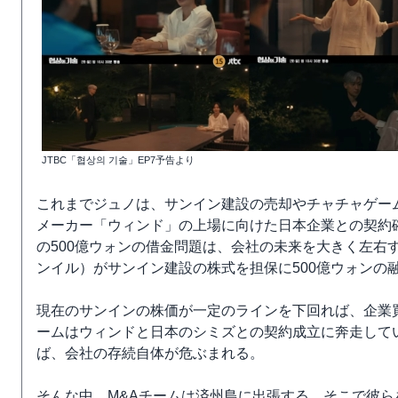
JTBC「협상의 기술」EP7予告より
これまでジュノは、サンイン建設の売却やチャチャゲー
メーカー「ウィンド」の上場に向けた日本企業との契約
の500億ウォンの借金問題は、会社の未来を大きく左右
ンイル）がサンイン建設の株式を担保に500億ウォンの
現在のサンインの株価が一定のラインを下回れば、企業
ームはウィンドと日本のシミズとの契約成立に奔走して
ば、会社の存続自体が危ぶまれる。
そんな中、M&Aチームは済州島に出張する。そこで彼