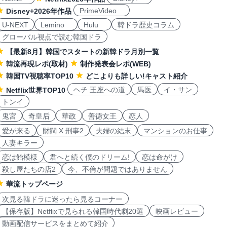
PrimeVideo
Disney+2026年作品
U-NEXT
Lemino
Hulu
韓ドラ歴史コラム
グローバル視点で読む韓国ドラ
【最新8月】韓国でスタートの新韓ドラ月別一覧
韓流再現レポ(取材)
制作発表会レポ(WEB)
韓国TV視聴率TOP10
どこよりも詳しい!キャスト紹介
ヘチ 王座への道
馬医
イ・サン
Netflix世界TOP10
トンイ
鬼宮
奇皇后
華政
善徳女王
恋人
愛が来る
財閥 X 刑事2
夫婦の結末
マンションのお仕事
人妻キラー
恋は飴模様
君へと続く僕のドリーム!
恋は命がけ
殺し屋たちの店2
今、不倫が問題ではありません
華流トップページ
次見る韓ドラに迷ったら見るコーナー
【保存版】Netflixで見られる韓国時代劇20選
映画レビュー
動画配信サービスをまとめて紹介