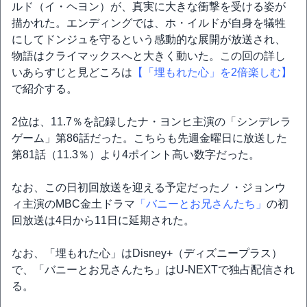
ルド（イ・ヘヨン）が、真実に大きな衝撃を受ける姿が
描かれた。エンディングでは、ホ・イルドが自身を犠牲
にしてドンジュを守るという感動的な展開が放送され、
物語はクライマックスへと大きく動いた。この回の詳し
いあらすじと見どころは
【「埋もれた心」を2倍楽しむ】
で紹介する。
2位は、11.7％を記録したナ・ヨンヒ主演の「シンデレラ
ゲーム」第86話だった。こちらも先週金曜日に放送した
第81話（11.3％）より4ポイント高い数字だった。
なお、この日初回放送を迎える予定だったノ・ジョンウ
ィ主演のMBC金土ドラマ
「バニーとお兄さんたち」
の初
回放送は4日から11日に延期された。
なお、「埋もれた心」はDisney+（ディズニープラス）
で、「バニーとお兄さんたち」はU-NEXTで独占配信され
る。