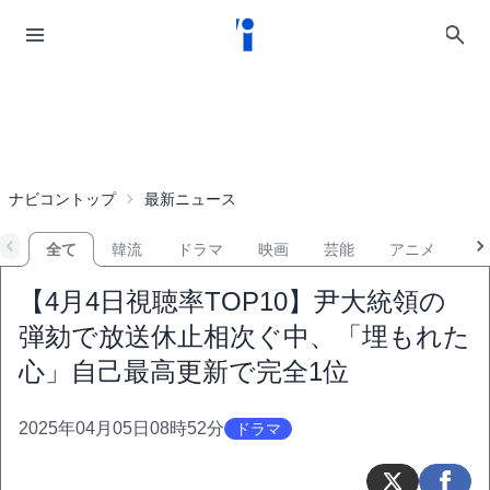
ナビコントップ
最新ニュース
全て
韓流
ドラマ
映画
芸能
アニメ
音
【4月4日視聴率TOP10】尹大統領の
弾劾で放送休止相次ぐ中、「埋もれた
心」自己最高更新で完全1位
2025年04月05日08時52分
ドラマ