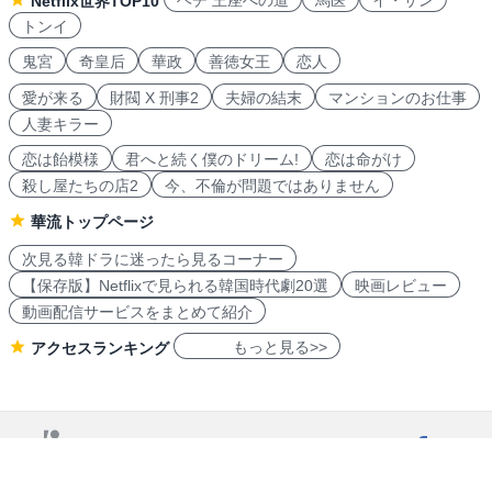
ヘチ 王座への道
馬医
イ・サン
Netflix世界TOP10
トンイ
鬼宮
奇皇后
華政
善徳女王
恋人
愛が来る
財閥 X 刑事2
夫婦の結末
マンションのお仕事
人妻キラー
恋は飴模様
君へと続く僕のドリーム!
恋は命がけ
殺し屋たちの店2
今、不倫が問題ではありません
華流トップページ
次見る韓ドラに迷ったら見るコーナー
【保存版】Netflixで見られる韓国時代劇20選
映画レビュー
動画配信サービスをまとめて紹介
もっと見る>>
アクセスランキング
navicon 2007