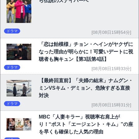
ら伝説のスナイパーへ
ドラマ
[08月08日15時54分]
「恋は飴模様」チョン・ヘインがヤクザに
なった理由が明らかに！可愛いデートに視
聴者も胸キュン【第3話第4話】
ドラマ
[08月08日15時33分]
【最終回直前】「夫婦の結末」ナムグン・
ミンVSキム・デミョン、危険すぎる直接
対決
ドラマ
[08月08日15時31分]
MBC「人妻キラー」視聴率右肩上が
り！“ポスト「エージェント・キム」”の座
を早くも確保した人気の理由