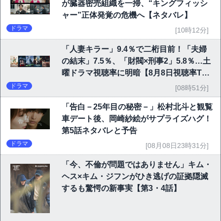
が臓器密売組織を一掃、“キングフィッシ
ャー”正体発覚の危機へ【ネタバレ】
ドラマ
[10時12分]
「人妻キラー」9.4％で二桁目前！「夫婦
の結末」7.5％、「財閥×刑事2」5.8％…土
曜ドラマ視聴率に明暗【8月8日視聴率TO
P10】
ドラマ
[08時51分]
「告白－25年目の秘密－」松村北斗と観覧
車デート後、岡崎紗絵がサプライズハグ！
第5話ネタバレと予告
ドラマ
[08月08日23時31分]
「今、不倫が問題ではありません」キム・
ヘス×キム・ジフンがひき逃げの証拠隠滅
するも驚愕の新事実【第3・4話】