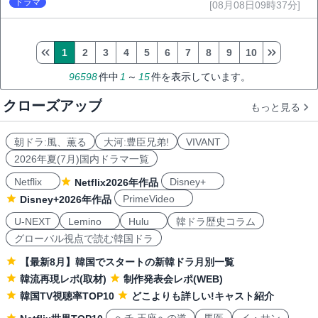
ドラマ
[08月08日09時37分]
1
2
3
4
5
6
7
8
9
10
96598
件中
1
～
15
件を表示しています。
クローズアップ
もっと見る
朝ドラ:風、薫る
大河:豊臣兄弟!
VIVANT
2026年夏(7月)国内ドラマ一覧
Netflix
Disney+
Netflix2026年作品
PrimeVideo
Disney+2026年作品
U-NEXT
Lemino
Hulu
韓ドラ歴史コラム
グローバル視点で読む韓国ドラ
【最新8月】韓国でスタートの新韓ドラ月別一覧
韓流再現レポ(取材)
制作発表会レポ(WEB)
韓国TV視聴率TOP10
どこよりも詳しい!キャスト紹介