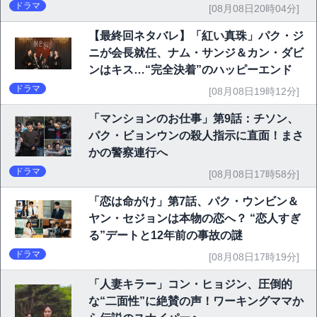
ドラマ
[08月08日20時04分]
【最終回ネタバレ】「紅い真珠」パク・ジ
ニが会長就任、ナム・サンジ＆カン・ダビ
ンはキス…“完全決着”のハッピーエンド
ドラマ
[08月08日19時12分]
「マンションのお仕事」第9話：チソン、
パク・ビョンウンの殺人指示に直面！まさ
かの警察連行へ
ドラマ
[08月08日17時58分]
「恋は命がけ」第7話、パク・ウンビン＆
ヤン・セジョンは本物の恋へ？ “恋人すぎ
る”デートと12年前の事故の謎
ドラマ
[08月08日17時19分]
「人妻キラー」コン・ヒョジン、圧倒的
な“二面性”に絶賛の声！ワーキングママか