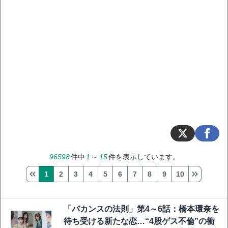
96598
件中
1
～
15
件を表示しています。
1
2
3
4
5
6
7
8
9
10
「バカンスの法則」第4～6話：橋本環奈を
待ち受ける新たな恋…“4股ゲス不倫”の衝