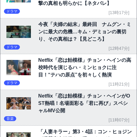
撃の真相も明らかに【ネタバレ】
ドラマ
[13時17分]
今夜「夫婦の結末」最終回 ナムグン・ミ
ンに最大の危機…キム・デミョンの裏切
り、その真相は？【見どころ】
ドラマ
[12時47分]
Netflix「恋は飴模様」チョン・ヘインの高
校時代を演じるハ・ミンヒョクに注
目！“テハの原点”を初々しく熱演
ドラマ
[11時21分]
Netflix「恋は飴模様」チョン・ヘインがO
ST熱唱！名場面彩る「君に再び」スペシ
ャルMV公開
音楽
[11時07分]
「人妻キラー」第3・4話：コン・ヒョジン