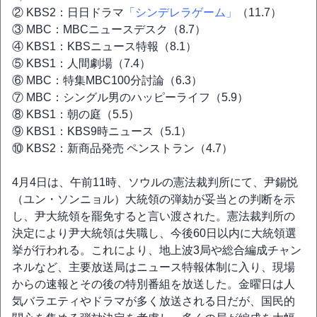
② KBS2：日日ドラマ
「シンデレラゲーム」
（11.7）
③ MBC：MBCニュースデスク（8.7）
④ KBS1：KBSニュース特報（8.1）
⑤ KBS1：人間劇場（7.4）
⑥ MBC：特集MBC100分討論（6.3）
⑦ MBC：シングル男のハッピーライフ（5.9）
⑧ KBS1：朝の庭（5.5）
⑨ KBS1：KBS9時ニュース（5.1）
⑩ KBS2：新商品発売 ペンストラン（4.7）
4月4日は、午前11時、ソウルの憲法裁判所にて、尹錫悦
（ユン・ソンニョル）大統領の弾劾が妥当との判断を示
し、尹大統領を罷免すると言い渡された。憲法裁判所の
決定により尹大統領は失職し、今後60日以内に大統領選
挙が行われる。これにより、地上波3局や総合編成チャン
ネルなど、主要放送局はニュース特報体制に入り、現場
からの速報とその後の特別番組を放送した。金曜日は人
気バラエティやドラマが多く放送される日だが、国民的