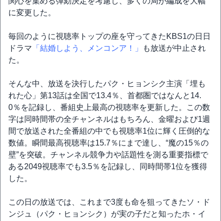
関心を集める弾劾決定を考慮し、多くの局が編成を大幅
に変更した。
毎回のように視聴率トップの座を守ってきたKBS1の日日
ドラマ
「結婚しよう、メンコンア！」
も放送が中止され
た。
そんな中、放送を決行したパク・ヒョンシク主演「埋も
れた心」第13話は全国で13.4％、首都圏ではなんと14.
0％を記録し、番組史上最高の視聴率を更新した。この数
字は同時間帯の全チャンネルはもちろん、金曜および1週
間で放送された全番組の中でも視聴率1位に輝く圧倒的な
数値。瞬間最高視聴率は15.7％にまで達し、“魔の15％の
壁”を突破。チャンネル競争力や話題性を測る重要指標で
ある2049視聴率でも3.5％を記録し、同時間帯1位を獲得
した。
この日の放送では、これまで3度も命を狙ってきたソ・ド
ンジュ（パク・ヒョンシク）が実の子だと知ったホ・イ