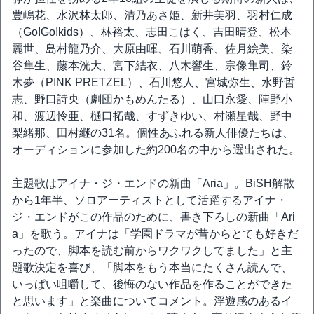
豊嶋花、水沢林太郎、清乃あさ姫、新井美羽、羽村仁成
（Go!Go!kids）、林裕太、志田こはく、吉田晴登、松本
麗世、島村龍乃介、大原由暉、石川萌香、佐月絵美、染
谷隼生、藤本洸大、宮下結衣、八木響生、宗像隼司、鈴
木夢（PINK PRETZEL）、石川悠人、宮城弥生、水野哲
志、野口詩央（劇団かもめんたる）、山口永愛、陣野小
和、渡辺怜亜、樋口拓哉、すずきゆい、村瀬星哉、野中
梨緒那、田村継の31名。個性あふれる新人俳優たちは、
オーディションに参加した約200名の中から選出された。
主題歌はアイナ・ジ・エンドの新曲「Aria」。BiSH解散
から1年半、ソロアーティストとして活躍するアイナ・
ジ・エンドがこの作品のために、書き下ろしの新曲「Ari
a」を歌う。アイナは「学園ドラマが昔からとても好きだ
ったので、脚本を読む前からワクワクしてました」と主
題歌決定を喜び、「脚本をもう本当にたくさん読んで、
いっぱい咀嚼して、後悔のない作品を作ることができた
と思います」と楽曲についてコメント。浮遊感のあるイ