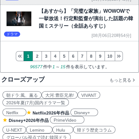
【あすから】「完璧な家族」WOWOWで
一挙放送！行定勲監督が演出した話題の韓
国ミステリー（全話あらすじ）
ドラマ
[08月06日20時54分]
1
2
3
4
5
6
7
8
9
10
96577
件中
1
～
15
件を表示しています。
クローズアップ
もっと見る
朝ドラ:風、薫る
大河:豊臣兄弟!
VIVANT
2026年夏(7月)国内ドラマ一覧
Netflix
Disney+
Netflix2026年作品
PrimeVideo
Disney+2026年作品
U-NEXT
Lemino
Hulu
韓ドラ歴史コラム
グローバル視点で読む韓国ドラ