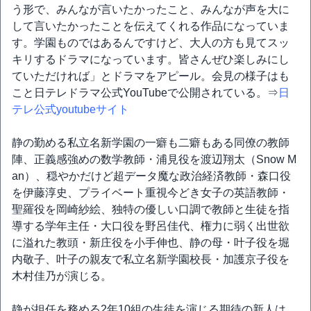
う形で、みんなが言いたかったこと、みんなが声を大に
して言いたかったことを伝えてくれる作品になっていま
す。学園ものではあるんですけど、大人の方も見てスッ
キリするドラマになっています。皆さんぜひ楽しみにし
ていただければ」とドラマをアピール。会見の様子はも
こと日テレドラマ公式YouTubeで公開されている。⇒
日
テレ公式youtubeサイト
静の勤める私立名新学園の一癖も二癖もある同僚の教師
陣、正義感強めの数学教師・浦見役を渡辺翔太（Snow M
an）、穏やかだけど超データ魔な政治経済教師・森口役
を伊藤淳史、プライベート重視今どき女子の英語教師・
聖羅役を岡崎紗絵、独特の優しい口調で教師と生徒を指
導する学年主任・大口役を野呂佳代、権力に弱く出世欲
に溢れた教頭・新庄役を小手伸也、静の母・叶子役を堀
内敬子、叶子の親友で私立名新学園校長・加護京子役を
木村佳乃が演じる。
静が担任を務める2年10組の生徒を演じる期待の新人は、