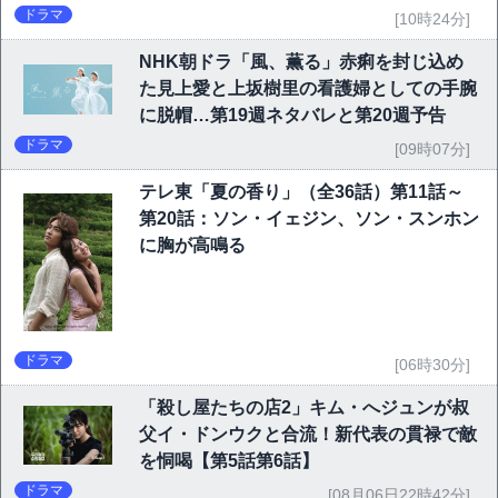
ドラマ
[10時24分]
NHK朝ドラ「風、薫る」赤痢を封じ込め
た見上愛と上坂樹里の看護婦としての手腕
に脱帽…第19週ネタバレと第20週予告
ドラマ
[09時07分]
テレ東「夏の香り」（全36話）第11話～
第20話：ソン・イェジン、ソン・スンホン
に胸が高鳴る
ドラマ
[06時30分]
「殺し屋たちの店2」キム・へジュンが叔
父イ・ドンウクと合流！新代表の貫禄で敵
を恫喝【第5話第6話】
ドラマ
[08月06日22時42分]