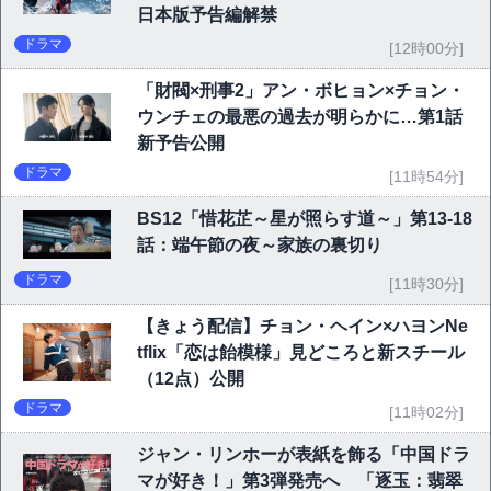
日本版予告編解禁
ドラマ
[12時00分]
「財閥×刑事2」アン・ボヒョン×チョン・
ウンチェの最悪の過去が明らかに…第1話
新予告公開
ドラマ
[11時54分]
BS12「惜花芷～星が照らす道～」第13-18
話：端午節の夜～家族の裏切り
ドラマ
[11時30分]
【きょう配信】チョン・ヘイン×ハヨンNe
tflix「恋は飴模様」見どころと新スチール
（12点）公開
ドラマ
[11時02分]
ジャン・リンホーが表紙を飾る「中国ドラ
マが好き！」第3弾発売へ 「逐玉：翡翠