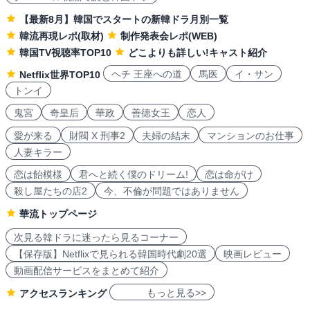
【最新8月】韓国でスタートの新韓ドラ月別一覧
韓流再現レポ(取材)
制作発表会レポ(WEB)
韓国TV視聴率TOP10
どこよりも詳しい!キャスト紹介
ヘチ 王座への道
馬医
イ・サン
Netflix世界TOP10
トンイ
鬼宮
奇皇后
華政
善徳女王
恋人
愛が来る
財閥 X 刑事2
夫婦の結末
マンションのお仕事
人妻キラー
恋は飴模様
君へと続く僕のドリーム!
恋は命がけ
殺し屋たちの店2
今、不倫が問題ではありません
華流トップページ
次見る韓ドラに迷ったら見るコーナー
【保存版】Netflixで見られる韓国時代劇20選
映画レビュー
動画配信サービスをまとめて紹介
もっと見る>>
アクセスランキング