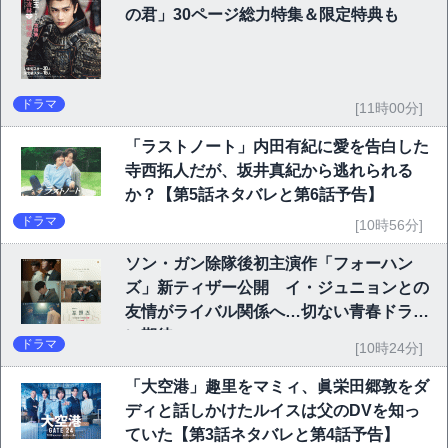
の君」30ページ総力特集＆限定特典も
ドラマ
[11時00分]
「ラストノート」内田有紀に愛を告白した
寺西拓人だが、坂井真紀から逃れられる
か？【第5話ネタバレと第6話予告】
ドラマ
[10時56分]
ソン・ガン除隊後初主演作「フォーハン
ズ」新ティザー公開 イ・ジュニョンとの
友情がライバル関係へ…切ない青春ドラマ
に期待
ドラマ
[10時24分]
「大空港」趣里をマミィ、眞栄田郷敦をダ
ディと話しかけたルイスは父のDVを知っ
ていた【第3話ネタバレと第4話予告】