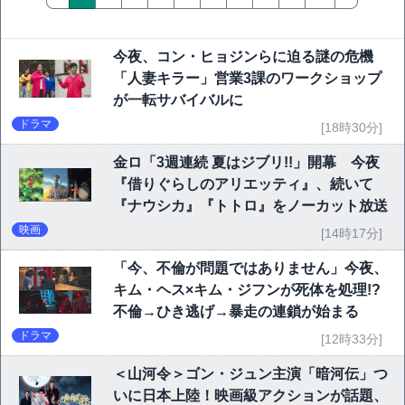
今夜、コン・ヒョジンらに迫る謎の危機
「人妻キラー」営業3課のワークショップ
が一転サバイバルに
ドラマ
[18時30分]
金ロ「3週連続 夏はジブリ!!」開幕 今夜
『借りぐらしのアリエッティ』、続いて
『ナウシカ』『トトロ』をノーカット放送
映画
[14時17分]
「今、不倫が問題ではありません」今夜、
キム・ヘス×キム・ジフンが死体を処理!?
不倫→ひき逃げ→暴走の連鎖が始まる
ドラマ
[12時33分]
＜山河令＞ゴン・ジュン主演「暗河伝」つ
いに日本上陸！映画級アクションが話題、