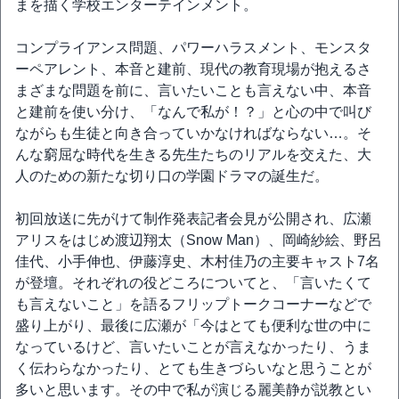
まを描く学校エンターテインメント。
コンプライアンス問題、パワーハラスメント、モンスタ
ーペアレント、本音と建前、現代の教育現場が抱えるさ
まざまな問題を前に、言いたいことも言えない中、本音
と建前を使い分け、「なんで私が！？」と心の中で叫び
ながらも生徒と向き合っていかなければならない…。そ
んな窮屈な時代を生きる先生たちのリアルを交えた、大
人のための新たな切り口の学園ドラマの誕生だ。
初回放送に先がけて制作発表記者会見が公開され、広瀬
アリスをはじめ渡辺翔太（Snow Man）、岡崎紗絵、野呂
佳代、小手伸也、伊藤淳史、木村佳乃の主要キャスト7名
が登壇。それぞれの役どころについてと、「言いたくて
も言えないこと」を語るフリップトークコーナーなどで
盛り上がり、最後に広瀬が「今はとても便利な世の中に
なっているけど、言いたいことが言えなかったり、うま
く伝わらなかったり、とても生きづらいなと思うことが
多いと思います。その中で私が演じる麗美静が説教とい