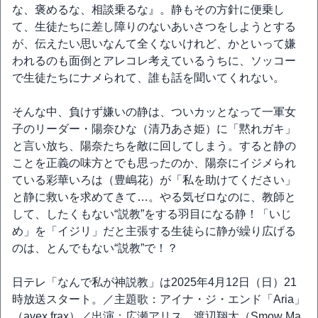
な、褒めるな、相談乗るな』。静もその方針に便乗し
て、生徒たちに差し障りのないあいさつをしようとする
が、伝えたい思いなんて全くないけれど、かといって嫌
われるのも面倒とアレコレ考えているうちに、ソッコー
で生徒たちにナメられて、誰も話を聞いてくれない。
そんな中、負けず嫌いの静は、ついカッとなって一軍女
子のリーダー・陽奈ひな（清乃あさ姫）に「黙れガキ」
と言い放ち、陽奈たちを敵に回してしまう。すると静の
ことを正義の味方とでも思ったのか、陽奈にイジメられ
ている彩華いろは（豊嶋花）が「私を助けてください」
と静に救いを求めてきて…。やる気ゼロなのに、教師と
して、したくもない“説教”をする羽目になる静！「いじ
め」を「イジリ」だと主張する生徒らに静が繰り広げる
のは、とんでもない“説教”で！？
日テレ「なんで私が神説教」は2025年4月12日（日）21
時放送スタート。／主題歌：アイナ・ジ・エンド「Aria」
（avex frax）／出演：広瀬アリス、渡辺翔太（Smow Ma