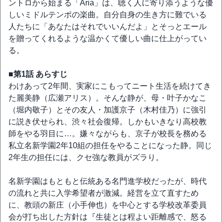
ントロから始まる「Aria」は、聴く人に寄り添うような優
しいミドルテンポの楽曲。自分自身の生き方に難でいる
人たちに「あなたはそれでいいんだよ」とそっとエール
を贈ってくれるような温かくて優しい曲に仕上がってい
る。
■第1話 あらすじ
わけあって2年間、実家にこもってニート生活を続けてき
た麗美静（広瀬アリス）。そんな静が、母・叶子かなこ
（堀内敬子）とその友人・加護京子（木村佳乃）に強引
に説き伏せられ、渋々社会復帰。しかもいきなり高校教
師をやる羽目に…。嫌々ながらも、京子が校長を務める
私立名新学園2年10組の担任をやることになった静。同じ
2年生の担任には、クセ強な教員がズラり。
名新学園はもともと伝統ある名門進学校だったが、時代
の流れと共に入学希望者が激減。経営を立て直すため
に、教頭の新庄（小手伸也）を中心とする学校改革委員
会が打ち出した方針は『生徒とは程よい距離感で、怒る