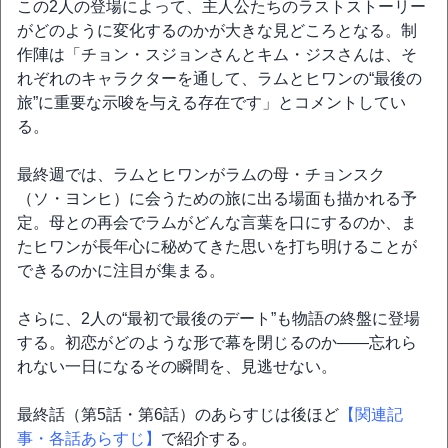
この2人の登場によって、主人公たちのラストストーリー
がどのように変化するのかが大きな見どころとなる。制
作陣は「チョン・スジョンさんとキム・ジスさんは、そ
れぞれのキャラクターを通して、ラムとヒワンの“最後の
旅”に重要な示唆を与える存在です」とコメントしてい
る。
最終週では、ラムとヒワンがラムの母・チョンスク
（ソ・ヨンヒ）に会うための旅に出る場面も描かれる予
定。母との再会でラムがどんな言葉を口にするのか、ま
たヒワンが長年心に秘めてきた思いを打ち明けることが
できるのかに注目が集まる。
さらに、2人の“最初で最後のデート”も物語の終盤に登場
する。初恋がどのような形で幕を閉じるのか――忘れら
れない一日になるその瞬間を、見逃せない。
最終話（第5話・第6話）のあらすじは後ほど
【関連記
事・各話あらすじ】
で紹介する。