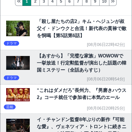
1
2
3
4
5
6
7
8
9
10
「殺し屋たちの店2」キム・へジュンが叔
父イ・ドンウクと合流！新代表の貫禄で敵
を恫喝【第5話第6話】
ドラマ
[08月06日22時42分]
【あすから】「完璧な家族」WOWOWで
一挙放送！行定勲監督が演出した話題の韓
国ミステリー（全話あらすじ）
ドラマ
[08月06日20時54分]
“これはダメだろ”長州力、『男磨きハウス
2』コーチ就任で参加者に本気のエール
芸能
[08月06日20時25分]
イ・チャンドン監督8年ぶりの新作『可能
な愛』、ヴェネツィア・トロントに続きニ