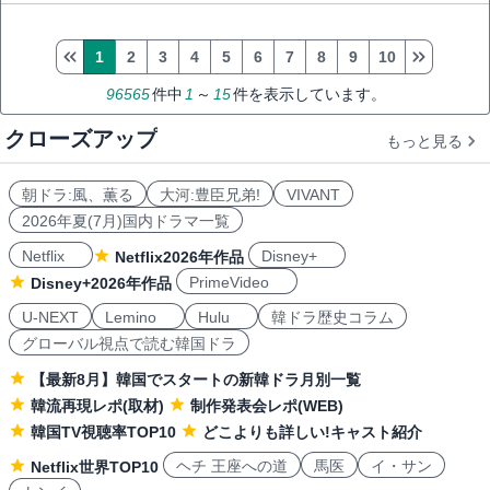
1
2
3
4
5
6
7
8
9
10
96565
件中
1
～
15
件を表示しています。
クローズアップ
もっと見る
朝ドラ:風、薫る
大河:豊臣兄弟!
VIVANT
2026年夏(7月)国内ドラマ一覧
Netflix
Disney+
Netflix2026年作品
PrimeVideo
Disney+2026年作品
U-NEXT
Lemino
Hulu
韓ドラ歴史コラム
グローバル視点で読む韓国ドラ
【最新8月】韓国でスタートの新韓ドラ月別一覧
韓流再現レポ(取材)
制作発表会レポ(WEB)
韓国TV視聴率TOP10
どこよりも詳しい!キャスト紹介
ヘチ 王座への道
馬医
イ・サン
Netflix世界TOP10