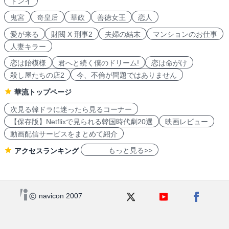
トンイ
鬼宮
奇皇后
華政
善徳女王
恋人
愛が来る
財閥 X 刑事2
夫婦の結末
マンションのお仕事
人妻キラー
恋は飴模様
君へと続く僕のドリーム!
恋は命がけ
殺し屋たちの店2
今、不倫が問題ではありません
華流トップページ
次見る韓ドラに迷ったら見るコーナー
【保存版】Netflixで見られる韓国時代劇20選
映画レビュー
動画配信サービスをまとめて紹介
もっと見る>>
アクセスランキング
navicon 2007