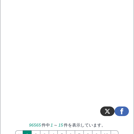
96565
件中
1
～
15
件を表示しています。