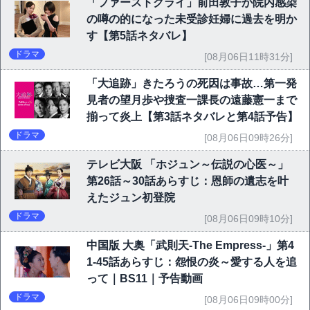
「ファーストクライ」前田敦子が院内感染
の噂の的になった未受診妊婦に過去を明か
す【第5話ネタバレ】
ドラマ
[08月06日11時31分]
「大追跡」きたろうの死因は事故…第一発
見者の望月歩や捜査一課長の遠藤憲一まで
揃って炎上【第3話ネタバレと第4話予告】
ドラマ
[08月06日09時26分]
テレビ大阪 「ホジュン～伝説の心医～」
第26話～30話あらすじ：恩師の遺志を叶
えたジュン初登院
ドラマ
[08月06日09時10分]
中国版 大奥「武則天-The Empress-」第4
1-45話あらすじ：怨恨の炎～愛する人を追
って｜BS11｜予告動画
ドラマ
[08月06日09時00分]