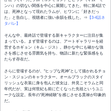
ンハ）の切ない関係を中心に展開してきた。特に第4話で
は、死神となって現れたラムが、ヒワンに「好きだっ
た」と告白し、視聴者に強い余韻を残した。⇒
【3-4話ネ
タバレ】
そんな中、最終話で登場する新キャラクターに注目が集
まっている。まず登場するのは、アートギャラリーを経
営するホギョン（キム・ジス）。静かな中にも確かな強
さを感じさせる雰囲気を持ち、物語に新たな緊張感をも
たらす存在だ。
さらに登場するのが、“ヒップな死神”として描かれるチョ
ン・スジョンのキャラクター。オールブラックのスタイ
リッシュな衣装に身を包んだ彼女は、外見こそラムと同
年代だが、実は何世紀も前に亡くなった先祖というユニ
ークな設定。長年の“死神経験”を感じさせる貫禄が印象的
だ。