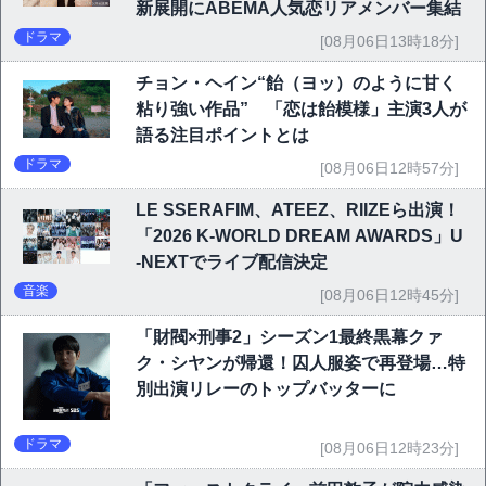
新展開にABEMA人気恋リアメンバー集結
ドラマ
[08月06日13時18分]
チョン・ヘイン“飴（ヨッ）のように甘く
粘り強い作品” 「恋は飴模様」主演3人が
語る注目ポイントとは
ドラマ
[08月06日12時57分]
LE SSERAFIM、ATEEZ、RIIZEら出演！
「2026 K-WORLD DREAM AWARDS」U
-NEXTでライブ配信決定
音楽
[08月06日12時45分]
「財閥×刑事2」シーズン1最終黒幕クァ
ク・シヤンが帰還！囚人服姿で再登場…特
別出演リレーのトップバッターに
ドラマ
[08月06日12時23分]