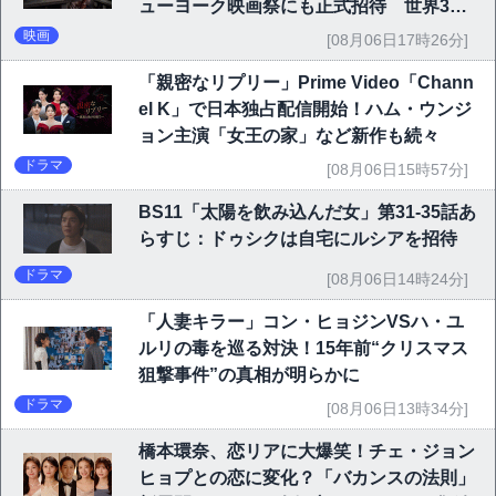
ューヨーク映画祭にも正式招待 世界3大
映画祭で快挙｜Netflix映画
映画
[08月06日17時26分]
「親密なリプリー」Prime Video「Chann
el K」で日本独占配信開始！ハム・ウンジ
ョン主演「女王の家」など新作も続々
ドラマ
[08月06日15時57分]
BS11「太陽を飲み込んだ女」第31-35話あ
らすじ：ドゥシクは自宅にルシアを招待
ドラマ
[08月06日14時24分]
「人妻キラー」コン・ヒョジンVSハ・ユ
ルリの毒を巡る対決！15年前“クリスマス
狙撃事件”の真相が明らかに
ドラマ
[08月06日13時34分]
橋本環奈、恋リアに大爆笑！チェ・ジョン
ヒョプとの恋に変化？「バカンスの法則」