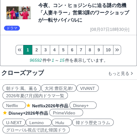
今夜、コン・ヒョジンらに迫る謎の危機
「人妻キラー」営業3課のワークショップ
が一転サバイバルに
ドラマ
[08月07日18時30分]
1
2
3
4
5
6
7
8
9
10
96592
件中
1
～
15
件を表示しています。
クローズアップ
もっと見る
朝ドラ:風、薫る
大河:豊臣兄弟!
VIVANT
2026年夏(7月)国内ドラマ一覧
Netflix
Disney+
Netflix2026年作品
PrimeVideo
Disney+2026年作品
U-NEXT
Lemino
Hulu
韓ドラ歴史コラム
グローバル視点で読む韓国ドラ