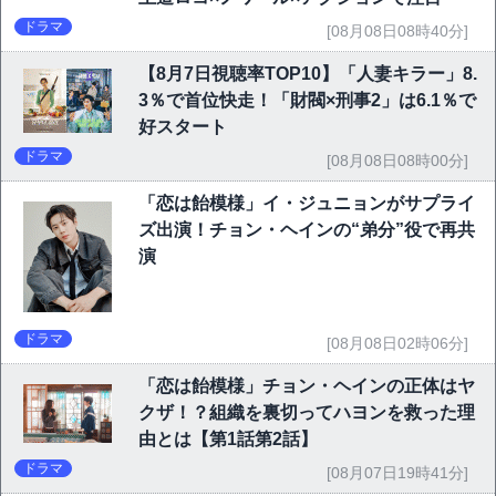
ドラマ
[08月08日08時40分]
【8月7日視聴率TOP10】「人妻キラー」8.
3％で首位快走！「財閥×刑事2」は6.1％で
好スタート
ドラマ
[08月08日08時00分]
「恋は飴模様」イ・ジュニョンがサプライ
ズ出演！チョン・ヘインの“弟分”役で再共
演
ドラマ
[08月08日02時06分]
「恋は飴模様」チョン・ヘインの正体はヤ
クザ！？組織を裏切ってハヨンを救った理
由とは【第1話第2話】
ドラマ
[08月07日19時41分]