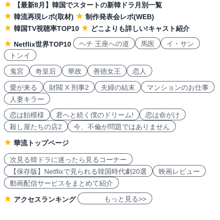
【最新8月】韓国でスタートの新韓ドラ月別一覧
韓流再現レポ(取材)
制作発表会レポ(WEB)
韓国TV視聴率TOP10
どこよりも詳しい!キャスト紹介
ヘチ 王座への道
馬医
イ・サン
Netflix世界TOP10
トンイ
鬼宮
奇皇后
華政
善徳女王
恋人
愛が来る
財閥 X 刑事2
夫婦の結末
マンションのお仕事
人妻キラー
恋は飴模様
君へと続く僕のドリーム!
恋は命がけ
殺し屋たちの店2
今、不倫が問題ではありません
華流トップページ
次見る韓ドラに迷ったら見るコーナー
【保存版】Netflixで見られる韓国時代劇20選
映画レビュー
動画配信サービスをまとめて紹介
もっと見る>>
アクセスランキング