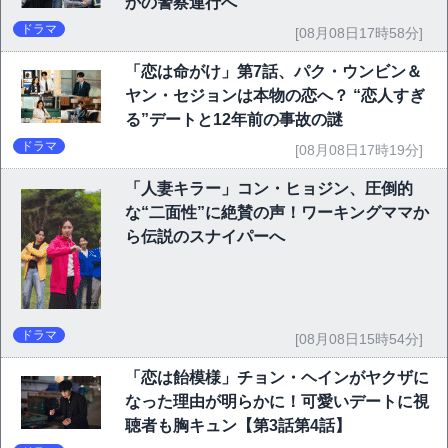
かの警察連行へ
ドラマ
[08月08日17時58分]
「恋は命がけ」第7話、パク・ウンビン＆
ヤン・セジョンは本物の恋へ？ “恋人すぎ
る”デートと12年前の事故の謎
ドラマ
[08月08日17時19分]
「人妻キラー」コン・ヒョジン、圧倒的
な“二面性”に絶賛の声！ワーキングママか
ら伝説のスナイパーへ
ドラマ
[08月08日15時54分]
「恋は飴模様」チョン・ヘインがヤクザに
なった理由が明らかに！可愛いデートに視
聴者も胸キュン【第3話第4話】