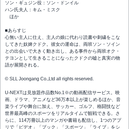
ソン・ギュジン役：ソン・ドンイル
ハン氏夫人：キム・ミスク
ほか
■あらすじ
心無い主人に仕え、主人の娘に代わり読書や刺繍をこな
してきた奴婢クドク。彼女の運命は、両班ソン・ソイン
との出会いで大きく動き出し、ある事件から両班オク・
テヨンとして生きることになったクドクの嘘と真実の物
語が展開される。
© SLL Joongang Co.,Ltd all rights reserved.
U-NEXTは見放題作品数No.1※の動画配信サービス。映
画、ドラマ、アニメなど36万本以上が楽しめるほか、音
楽ライブや舞台に加え、サッカー、ゴルフ、格闘技など
世界最高峰のスポーツをリアルタイムで観戦できる。さ
らに、114万冊以上のマンガや書籍も配信し、1つのアプ
リで「ビデオ」「ブック」「スポーツ」「ライブ」をシ