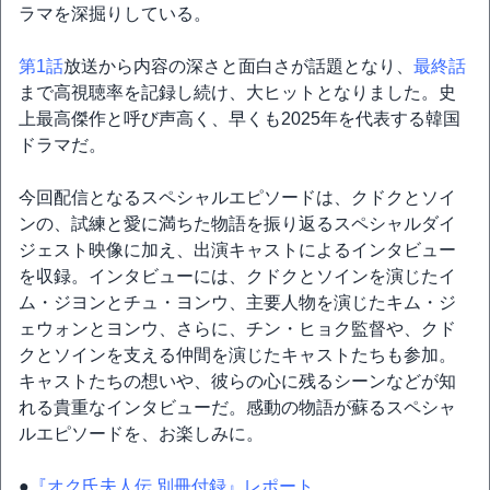
ラマを深掘りしている。
第1話
放送から内容の深さと面白さが話題となり、
最終話
まで高視聴率を記録し続け、大ヒットとなりました。史
上最高傑作と呼び声高く、早くも2025年を代表する韓国
ドラマだ。
今回配信となるスペシャルエピソードは、クドクとソイ
ンの、試練と愛に満ちた物語を振り返るスペシャルダイ
ジェスト映像に加え、出演キャストによるインタビュー
を収録。インタビューには、クドクとソインを演じたイ
ム・ジヨンとチュ・ヨンウ、主要人物を演じたキム・ジ
ェウォンとヨンウ、さらに、チン・ヒョク監督や、クド
クとソインを支える仲間を演じたキャストたちも参加。
キャストたちの想いや、彼らの心に残るシーンなどが知
れる貴重なインタビューだ。感動の物語が蘇るスペシャ
ルエピソードを、お楽しみに。
●
『オク氏夫人伝 別冊付録』レポート