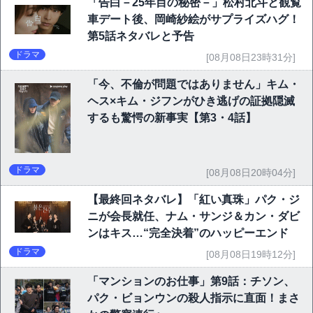
「告白－25年目の秘密－」松村北斗と観覧
車デート後、岡崎紗絵がサプライズハグ！
第5話ネタバレと予告
ドラマ
[08月08日23時31分]
「今、不倫が問題ではありません」キム・
ヘス×キム・ジフンがひき逃げの証拠隠滅
するも驚愕の新事実【第3・4話】
ドラマ
[08月08日20時04分]
【最終回ネタバレ】「紅い真珠」パク・ジ
ニが会長就任、ナム・サンジ＆カン・ダビ
ンはキス…“完全決着”のハッピーエンド
ドラマ
[08月08日19時12分]
「マンションのお仕事」第9話：チソン、
パク・ビョンウンの殺人指示に直面！まさ