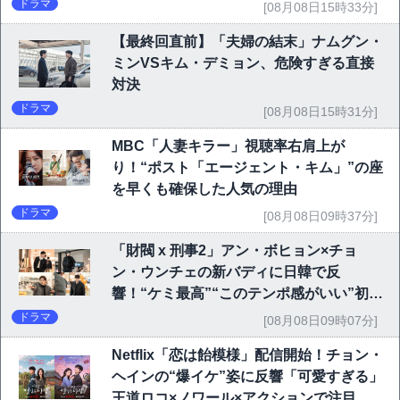
ドラマ
[08月08日15時33分]
【最終回直前】「夫婦の結末」ナムグン・
ミンVSキム・デミョン、危険すぎる直接
対決
ドラマ
[08月08日15時31分]
MBC「人妻キラー」視聴率右肩上が
り！“ポスト「エージェント・キム」”の座
を早くも確保した人気の理由
ドラマ
[08月08日09時37分]
「財閥 x 刑事2」アン・ボヒョン×チョ
ン・ウンチェの新バディに日韓で反
響！“ケミ最高”“このテンポ感がいい”初回
6.1％で好発進
ドラマ
[08月08日09時07分]
Netflix「恋は飴模様」配信開始！チョン・
ヘインの“爆イケ”姿に反響「可愛すぎる」
王道ロコ×ノワール×アクションで注目