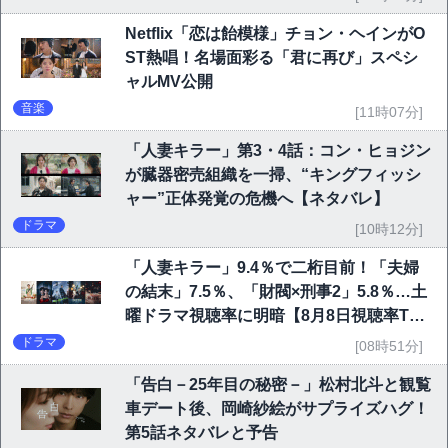
Netflix「恋は飴模様」チョン・ヘインがO
ST熱唱！名場面彩る「君に再び」スペシ
ャルMV公開
音楽
[11時07分]
「人妻キラー」第3・4話：コン・ヒョジン
が臓器密売組織を一掃、“キングフィッシ
ャー”正体発覚の危機へ【ネタバレ】
ドラマ
[10時12分]
「人妻キラー」9.4％で二桁目前！「夫婦
の結末」7.5％、「財閥×刑事2」5.8％…土
曜ドラマ視聴率に明暗【8月8日視聴率TO
P10】
ドラマ
[08時51分]
「告白－25年目の秘密－」松村北斗と観覧
車デート後、岡崎紗絵がサプライズハグ！
第5話ネタバレと予告