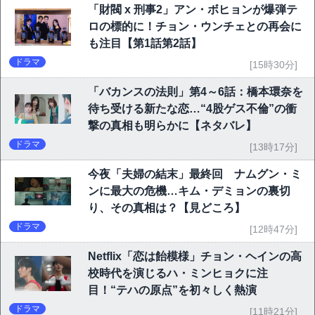
「財閥 x 刑事2」アン・ボヒョンが爆弾テ
ロの標的に！チョン・ウンチェとの再会に
も注目【第1話第2話】
ドラマ
[15時30分]
「バカンスの法則」第4～6話：橋本環奈を
待ち受ける新たな恋…“4股ゲス不倫”の衝
撃の真相も明らかに【ネタバレ】
ドラマ
[13時17分]
今夜「夫婦の結末」最終回 ナムグン・ミ
ンに最大の危機…キム・デミョンの裏切
り、その真相は？【見どころ】
ドラマ
[12時47分]
Netflix「恋は飴模様」チョン・ヘインの高
校時代を演じるハ・ミンヒョクに注
目！“テハの原点”を初々しく熱演
ドラマ
[11時21分]