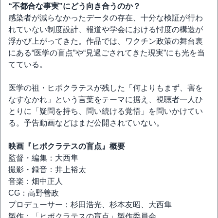
“不都合な事実”にどう向き合うのか？
感染者が減らなかったデータの存在、十分な検証が行わ
れていない制度設計、報道や学会における忖度の構造が
浮かび上がってきた。作品では、ワクチン政策の舞台裏
にある“医学の盲点”や“見過ごされてきた現実”にも光を当
てている。
医学の祖・ヒポクラテスが残した「何よりもまず、害を
なすなかれ」という言葉をテーマに据え、視聴者一人ひ
とりに「疑問を持ち、問い続ける覚悟」を問いかけてい
る。予告動画などはまだ公開されていない。
映画『ヒポクラテスの盲点』概要
監督・編集：大西隼
撮影・録音：井上裕太
音楽：畑中正人
CG：高野善政
プロデューサー：杉田浩光、杉本友昭、大西隼
製作：「ヒポクラテスの盲点」製作委員会