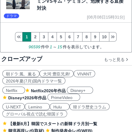
ミンVSキム・デミョン、危険すぎる直接
対決
ドラマ
[08月08日15時31分]
1
2
3
4
5
6
7
8
9
10
96599
件中
1
～
15
件を表示しています。
クローズアップ
もっと見る
朝ドラ:風、薫る
大河:豊臣兄弟!
VIVANT
2026年夏(7月)国内ドラマ一覧
Netflix
Disney+
Netflix2026年作品
PrimeVideo
Disney+2026年作品
U-NEXT
Lemino
Hulu
韓ドラ歴史コラム
グローバル視点で読む韓国ドラ
【最新8月】韓国でスタートの新韓ドラ月別一覧
韓流再現レポ(取材)
制作発表会レポ(WEB)