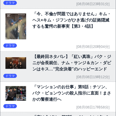
ドラマ
[08月08日23時31分]
「今、不倫が問題ではありません」キム・
ヘス×キム・ジフンがひき逃げの証拠隠滅
するも驚愕の新事実【第3・4話】
ドラマ
[08月08日20時04分]
【最終回ネタバレ】「紅い真珠」パク・ジ
ニが会長就任、ナム・サンジ＆カン・ダビ
ンはキス…“完全決着”のハッピーエンド
ドラマ
[08月08日19時12分]
「マンションのお仕事」第9話：チソン、
パク・ビョンウンの殺人指示に直面！まさ
かの警察連行へ
ドラマ
[08月08日17時58分]