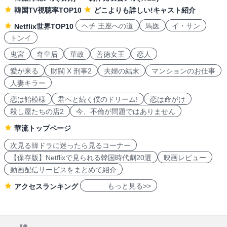
韓国TV視聴率TOP10
どこよりも詳しい!キャスト紹介
ヘチ 王座への道
馬医
イ・サン
Netflix世界TOP10
トンイ
鬼宮
奇皇后
華政
善徳女王
恋人
愛が来る
財閥 X 刑事2
夫婦の結末
マンションのお仕事
人妻キラー
恋は飴模様
君へと続く僕のドリーム!
恋は命がけ
殺し屋たちの店2
今、不倫が問題ではありません
華流トップページ
次見る韓ドラに迷ったら見るコーナー
【保存版】Netflixで見られる韓国時代劇20選
映画レビュー
動画配信サービスをまとめて紹介
もっと見る>>
アクセスランキング