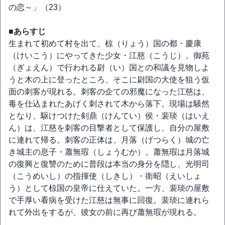
の恋～」（23）
■あらすじ
生まれて初めて村を出て、椋（りょう）国の都・慶康
（けいこう）にやってきた少女・江慈（こうじ）。御苑
（ぎょえん）で行われる尉（い）国との和議を見物しよ
うと木の上に登ったところ、そこに尉国の大使を狙う仮
面の刺客が現れる。刺客の企ての邪魔になった江慈は、
毒を仕込まれたあげく刺されて木から落下。現場は騒然
となり、駆けつけた剣鼎（けんてい）侯・裴琰（はいえ
ん）は、江慈を刺客の目撃者として保護し、自分の屋敷
に連れて帰る。刺客の正体は、月落（げつらく）城の亡
き城主の息子・蕭無瑕（しょうむか）。蕭無瑕は月落城
の復興と復讐のために普段は本当の身分を隠し、光明司
（こうめいし）の指揮使（しきし）・衛昭（えいしょ
う）として椋国の皇帝に仕えていた。一方、裴琰の屋敷
で手厚い看病を受けた江慈は無事に回復。裴琰に連れら
れて外出をするが、彼女の前に再び蕭無瑕が現れる。