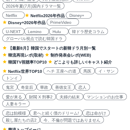
2026年夏(7月)国内ドラマ一覧
Netflix
Disney+
Netflix2026年作品
PrimeVideo
Disney+2026年作品
U-NEXT
Lemino
Hulu
韓ドラ歴史コラム
グローバル視点で読む韓国ドラ
【最新8月】韓国でスタートの新韓ドラ月別一覧
韓流再現レポ(取材)
制作発表会レポ(WEB)
韓国TV視聴率TOP10
どこよりも詳しい!キャスト紹介
ヘチ 王座への道
馬医
イ・サン
Netflix世界TOP10
トンイ
鬼宮
奇皇后
華政
善徳女王
恋人
愛が来る
財閥 X 刑事2
夫婦の結末
マンションのお仕事
人妻キラー
恋は飴模様
君へと続く僕のドリーム!
恋は命がけ
殺し屋たちの店2
今、不倫が問題ではありません
華流トップページ