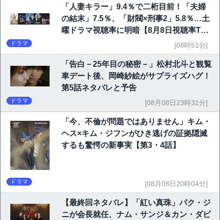
「人妻キラー」9.4％で二桁目前！「夫婦
の結末」7.5％、「財閥×刑事2」5.8％…土
曜ドラマ視聴率に明暗【8月8日視聴率TO
P10】
ドラマ
[08時51分]
「告白－25年目の秘密－」松村北斗と観覧
車デート後、岡崎紗絵がサプライズハグ！
第5話ネタバレと予告
ドラマ
[08月08日23時31分]
「今、不倫が問題ではありません」キム・
ヘス×キム・ジフンがひき逃げの証拠隠滅
するも驚愕の新事実【第3・4話】
ドラマ
[08月08日20時04分]
【最終回ネタバレ】「紅い真珠」パク・ジ
ニが会長就任、ナム・サンジ＆カン・ダビ