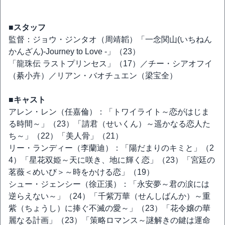
■スタッフ
監督：ジョウ・ジンタオ（周靖韜）「一念関山(いちねん
かんざん)-Journey to Love -」（23）
「龍珠伝 ラストプリンセス」（17）／チー・シアオフイ
（綦小卉）／リアン・バオチュエン（梁宝全）
■キャスト
アレン・レン（任嘉倫）：「トワイライト～恋がはじま
る時間～」（23）「請君（せいくん）～遥かなる恋人た
ち～」（22）「美人骨」（21）
リー・ランディー（李蘭迪）：「陽だまりのキミと」（2
4）「星花双姫～天に咲き、地に輝く恋」（23）「宮廷の
茗薇＜めいび＞～時をかける恋」（19）
シュー・ジェンシー（徐正溪）：「永安夢～君の涙には
逆らえない～」（24）「千紫万華（せんしばんか）～重
紫（ちょうし）に捧ぐ不滅の愛～」（23）「花令嬢の華
麗なる計画」（23）「策略ロマンス～謎解きの鍵は運命