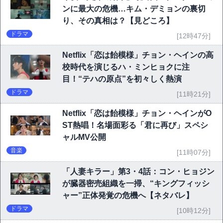
ンに最大の危機…キム・デミョンの裏切
り、その真相は？【見どころ】
ドラマ
[12時47分]
Netflix「恋は飴模様」チョン・ヘインの高
校時代を演じるハ・ミンヒョクに注
目！“テハの原点”を初々しく熱演
ドラマ
[11時21分]
Netflix「恋は飴模様」チョン・ヘインがO
ST熱唱！名場面彩る「君に再び」スペシ
ャルMV公開
音楽
[11時07分]
「人妻キラー」第3・4話：コン・ヒョジン
が臓器密売組織を一掃、“キングフィッシ
ャー”正体発覚の危機へ【ネタバレ】
ドラマ
[10時12分]