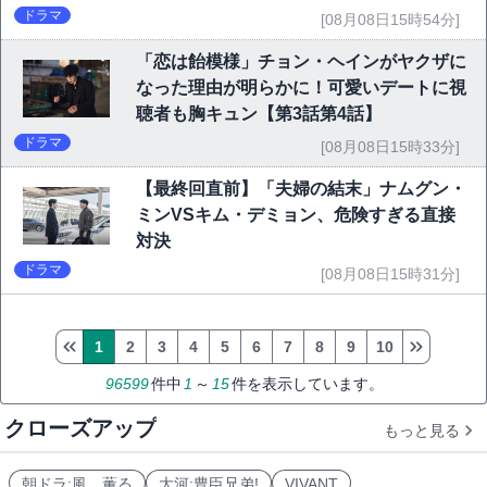
ドラマ
[08月08日15時54分]
「恋は飴模様」チョン・ヘインがヤクザに
なった理由が明らかに！可愛いデートに視
聴者も胸キュン【第3話第4話】
ドラマ
[08月08日15時33分]
【最終回直前】「夫婦の結末」ナムグン・
ミンVSキム・デミョン、危険すぎる直接
対決
ドラマ
[08月08日15時31分]
1
2
3
4
5
6
7
8
9
10
96599
件中
1
～
15
件を表示しています。
クローズアップ
もっと見る
朝ドラ:風、薫る
大河:豊臣兄弟!
VIVANT