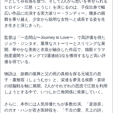
ーとして存在感を放つ。そして2人から想いを寄せられる
ヒロイン・江慈（こうじ）を演じるのは、子役出身で幅
広い作品に出演する実力派リー・ランディー。幾多の困
難を乗り越え、少女から聡明な女性へと成長する姿を生
き生きと演じきった。
監督は「一念関山〜Journey to Love〜」で高評価を得た
ジョウ・ジンタオ。重厚なストーリーとスリリングな展
開、華やかな美術と衣装が融合した作品で、猫眼ドラマ
熱度週間ランキングで2週連続1位を獲得するなど高い評
価を得ている。
物語は、故郷の復興と父の死の真相を探る元城主の息
子・蕭無瑕（しょうむか）と、栄達を夢見る侯爵・裴琰
の頭脳戦を軸に展開。2人がそれぞれの思惑で江慈を利用
しようとする中で、いつしか三角関係に発展していく。
さらに、本作には人気俳優たちが多数出演。「楽游原」
のガオ・ハンが若き医師役を、「千古の愛、天上の詩」