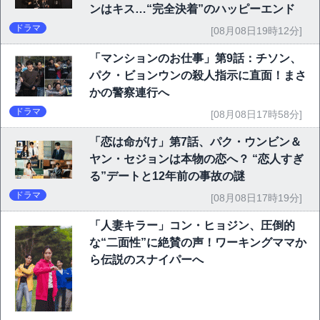
ンはキス…“完全決着”のハッピーエンド
ドラマ
[08月08日19時12分]
「マンションのお仕事」第9話：チソン、
パク・ビョンウンの殺人指示に直面！まさ
かの警察連行へ
ドラマ
[08月08日17時58分]
「恋は命がけ」第7話、パク・ウンビン＆
ヤン・セジョンは本物の恋へ？ “恋人すぎ
る”デートと12年前の事故の謎
ドラマ
[08月08日17時19分]
「人妻キラー」コン・ヒョジン、圧倒的
な“二面性”に絶賛の声！ワーキングママか
ら伝説のスナイパーへ