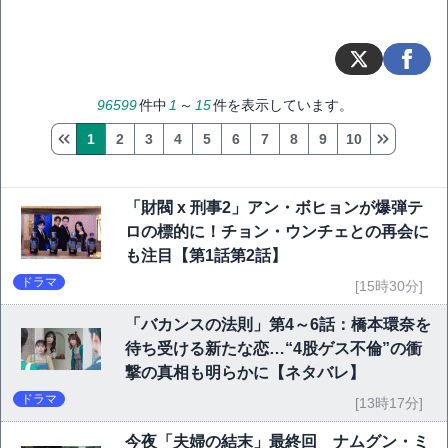
96599
件中
1
～
15
件を表示しています。
1
2
3
4
5
6
7
8
9
10
「財閥 x 刑事2」アン・ボヒョンが爆弾テ
ロの標的に！チョン・ウンチェとの再会に
も注目【第1話第2話】
ドラマ
[15時30分]
「バカンスの法則」第4～6話：橋本環奈を
待ち受ける新たな恋…“4股ゲス不倫”の衝
撃の真相も明らかに【ネタバレ】
ドラマ
[13時17分]
今夜「夫婦の結末」最終回 ナムグン・ミ