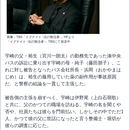
画像：TBS「イグナイト -法の無法者-」HPより
「イグナイト -法の無法者-」TBSにて放送中
宇崎の父・裕生（宮川一朗太）の勤務先であった湊中央
バスの訴訟に乗り出す宇崎の母・純子（藤田朋子）。こ
れに対し被告となったバス会社所長・浜岡（おかやまは
じめ）は、裕生の服用していた薬の副作用が事故原因
だ、と警察の結論を一貫して主張した。
被告側の主張を崩すべく、宇崎は伊野尾（上白石萌歌）
と共に、父のかつての職場を訪ねる。宇崎の名を聞くや
否や、社員たちは彼らを門前払い。しかしその中でただ1
人、かつて彼の父に世話になったと言う整備士・堀切が
彼らの調査に応じた。