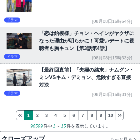
ドラマ
[08月08日15時54分]
「恋は飴模様」チョン・ヘインがヤクザに
なった理由が明らかに！可愛いデートに視
聴者も胸キュン【第3話第4話】
ドラマ
[08月08日15時33分]
【最終回直前】「夫婦の結末」ナムグン・
ミンVSキム・デミョン、危険すぎる直接
対決
ドラマ
[08月08日15時31分]
1
2
3
4
5
6
7
8
9
10
96599
件中
1
～
15
件を表示しています。
クローズアップ
もっと見る