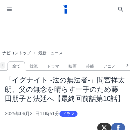
ナビコントップ
最新ニュース
全て
韓流
ドラマ
映画
芸能
アニメ
音
「イグナイト -法の無法者-」間宮祥太
朗、父の無念を晴らす一手のため藤
田朋子と法廷へ【最終回前話第10話】
2025年06月21日11時51分
ドラマ