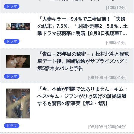
ドラマ
[10時12分]
「人妻キラー」9.4％で二桁目前！「夫婦
の結末」7.5％、「財閥×刑事2」5.8％…土
曜ドラマ視聴率に明暗【8月8日視聴率TO
P10】
ドラマ
[08時51分]
「告白－25年目の秘密－」松村北斗と観覧
車デート後、岡崎紗絵がサプライズハグ！
第5話ネタバレと予告
ドラマ
[08月08日23時31分]
「今、不倫が問題ではありません」キム・
ヘス×キム・ジフンがひき逃げの証拠隠滅
するも驚愕の新事実【第3・4話】
ドラマ
[08月08日20時04分]