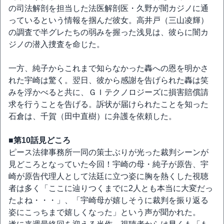
の司法解剖を担当した法医解剖医・久野が闇カジノに通
っているという情報を掴んだ彼女。高井戸（三山凌輝）
の調査で半グレたちの弱みを握った浅見は、彼らに闇カ
ジノの潜入捜査を命じた。
一方、純子からこれまで知らなかった轟への恩を明かさ
れた宇崎は驚く。翌日、彼から感謝を告げられた轟は笑
みを浮かべると共に、ＧＩテクノロジーズに損害賠償請
求を行うことを告げる。訴状が届けられたことを知った
石倉は、千賀（田中直樹）に弁護を依頼した。
■第10話見どころ
ピース法律事務所一同の策士ぶりが光った裁判シーンが
見どころとなっていた今回！宇崎の母・純子が原告、宇
崎が原告代理人として法廷に立つ姿に胸を熱くした視聴
者は多く「ここに辿りつくまでに2人とも本当に大変だっ
たよね・・・」、「宇崎母が嬉しそうに裁判を振り返る
姿にこっちまで嬉しくなった」という声が聞かれた。