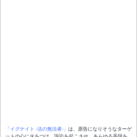
「イグナイト -法の無法者-」
は、原告になりそうなターゲ
ットの心に火をつけ、訴訟を起こさせ、あらゆる手段を