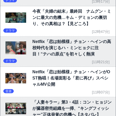
ドラマ
[13時17分]
今夜「夫婦の結末」最終回 ナムグン・ミ
ンに最大の危機…キム・デミョンの裏切
り、その真相は？【見どころ】
ドラマ
[12時47分]
Netflix「恋は飴模様」チョン・ヘインの高
校時代を演じるハ・ミンヒョクに注
目！“テハの原点”を初々しく熱演
ドラマ
[11時21分]
Netflix「恋は飴模様」チョン・ヘインがO
ST熱唱！名場面彩る「君に再び」スペシ
ャルMV公開
音楽
[11時07分]
「人妻キラー」第3・4話：コン・ヒョジン
が臓器密売組織を一掃、“キングフィッシ
ャー”正体発覚の危機へ【ネタバレ】