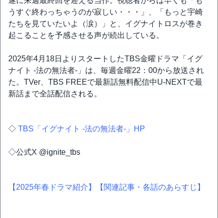
遂に来週最終回を迎える当作。視聴者からは早くも「も
うすぐ終わっちゃうのが寂しい・・・」、「もっと宇崎
たちを見ていたいよ（涙）」と、イグナイトロスが巻き
起こることを予感させる声が続出している。
2025年4月18日よりスタートしたTBS金曜ドラマ「イグ
ナイト -法の無法者-」は、毎週金曜22：00から放送され
た。TVer、TBS FREEで最新話無料配信中U-NEXTで最
新話まで全話配信される。
◇
TBS「イグナイト -法の無法者-」HP
◇公式X @ignite_tbs
【2025年春ドラマ紹介】
【関連記事・各話のあらすじ】