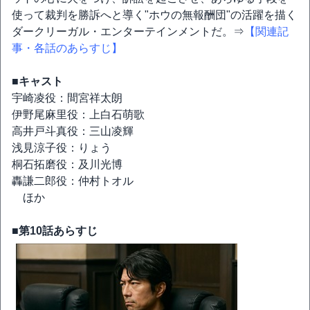
使って裁判を勝訴へと導く"ホウの無報酬団"の活躍を描く
ダークリーガル・エンターテインメントだ。⇒
【関連記
事・各話のあらすじ】
■キャスト
宇崎凌役：間宮祥太朗
伊野尾麻里役：上白石萌歌
高井戸斗真役：三山凌輝
浅見涼子役：りょう
桐石拓磨役：及川光博
轟謙二郎役：仲村トオル
ほか
■第10話あらすじ