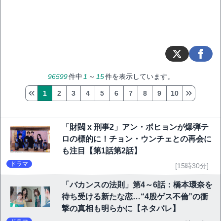
96599
件中
1
～
15
件を表示しています。
1
2
3
4
5
6
7
8
9
10
「財閥 x 刑事2」アン・ボヒョンが爆弾テ
ロの標的に！チョン・ウンチェとの再会に
も注目【第1話第2話】
ドラマ
[15時30分]
「バカンスの法則」第4～6話：橋本環奈を
待ち受ける新たな恋…“4股ゲス不倫”の衝
撃の真相も明らかに【ネタバレ】