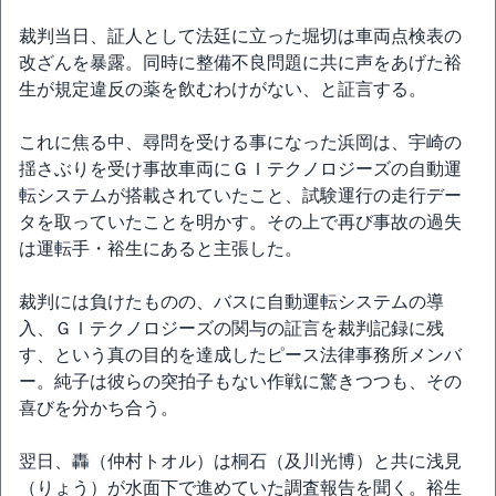
裁判当日、証人として法廷に立った堀切は車両点検表の
改ざんを暴露。同時に整備不良問題に共に声をあげた裕
生が規定違反の薬を飲むわけがない、と証言する。
これに焦る中、尋問を受ける事になった浜岡は、宇崎の
揺さぶりを受け事故車両にＧＩテクノロジーズの自動運
転システムが搭載されていたこと、試験運行の走行デー
タを取っていたことを明かす。その上で再び事故の過失
は運転手・裕生にあると主張した。
裁判には負けたものの、バスに自動運転システムの導
入、ＧＩテクノロジーズの関与の証言を裁判記録に残
す、という真の目的を達成したピース法律事務所メンバ
ー。純子は彼らの突拍子もない作戦に驚きつつも、その
喜びを分かち合う。
翌日、轟（仲村トオル）は桐石（及川光博）と共に浅見
（りょう）が水面下で進めていた調査報告を聞く。裕生