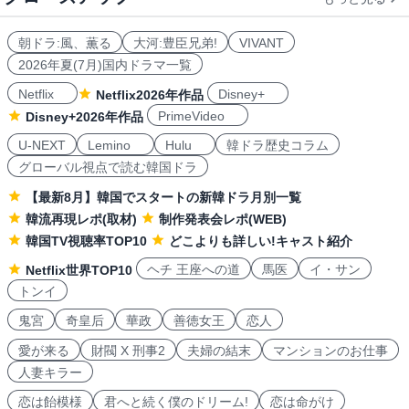
朝ドラ:風、薫る
大河:豊臣兄弟!
VIVANT
2026年夏(7月)国内ドラマ一覧
Netflix
Disney+
Netflix2026年作品
PrimeVideo
Disney+2026年作品
U-NEXT
Lemino
Hulu
韓ドラ歴史コラム
グローバル視点で読む韓国ドラ
【最新8月】韓国でスタートの新韓ドラ月別一覧
韓流再現レポ(取材)
制作発表会レポ(WEB)
韓国TV視聴率TOP10
どこよりも詳しい!キャスト紹介
ヘチ 王座への道
馬医
イ・サン
Netflix世界TOP10
トンイ
鬼宮
奇皇后
華政
善徳女王
恋人
愛が来る
財閥 X 刑事2
夫婦の結末
マンションのお仕事
人妻キラー
恋は飴模様
君へと続く僕のドリーム!
恋は命がけ