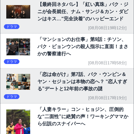
【最終回ネタバレ】「紅い真珠」パク・ジ
ニが会長就任、ナム・サンジ＆カン・ダビ
ンはキス…“完全決着”のハッピーエンド
ドラマ
[08月08日19時12分]
「マンションのお仕事」第9話：チソン、
パク・ビョンウンの殺人指示に直面！まさ
かの警察連行へ
ドラマ
[08月08日17時58分]
「恋は命がけ」第7話、パク・ウンビン＆
ヤン・セジョンは本物の恋へ？ “恋人すぎ
る”デートと12年前の事故の謎
ドラマ
[08月08日17時19分]
「人妻キラー」コン・ヒョジン、圧倒的
な“二面性”に絶賛の声！ワーキングママか
ら伝説のスナイパーへ