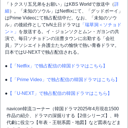
「トクスリ五兄弟をお願い」はKBS Worldで放送中（
詳
細
）。「未知のソウル」はNetflixにて、「グッドボーイ」
はPrime Videoにて独占配信中だ。なお、「未知のソウ
ル」の後続作としてtvN土日ドラマは
「瑞草洞＜ソチョド
ン＞」
を放送する。イ・ジョンソクとムン・ガヨンの共
演で、毎日ソチョドンの法曹タウンに出勤する「会社
員」アソシエイト弁護士たちの愉快で熱い青春ドラマ。
日本ではU-NEXTで独占配信される。
●
【「Netflix」で独占配信の韓国ドラマはこちら】
●
【「Prime Video」で独占配信の韓国ドラマはこちら】
●
【「U-NEXT」で独占配信の韓国ドラマはこちら】
navicon韓流コーナー（韓国ドラマ2025年4月現在1500
作品の紹介、ドラマの深掘りする【2倍シリーズ】、時
代劇に役立つ【年表・王朝系図・地図】など図表などま