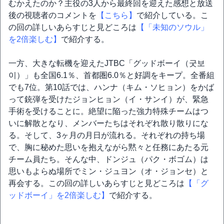
むかえたのか？主役の3人から最終回を迎えた感想と放送
後の視聴者のコメントを
【こちら】
で紹介している。こ
の回の詳しいあらすじと見どころは
【「未知のソウル」
を2倍楽しむ】
で紹介する。
一方、大きな転機を迎えたJTBC「グッドボーイ（굿보
이）」も全国6.1％、首都圏6.0％と好調をキープ。全番組
でも7位。第10話では、ハンナ（キム・ソヒョン）をかば
って銃弾を受けたジョンヒョン（イ・サンイ）が、緊急
手術を受けることに。絶望に陥った強力特殊チームはつ
いに解散となり、メンバーたちはそれぞれ散り散りにな
る。そして、3ヶ月の月日が流れる。それぞれの持ち場
で、胸に秘めた思いを抱えながら黙々と任務にあたる元
チーム員たち。そんな中、ドンジュ（パク・ボゴム）は
思いもよらぬ場所でミン・ジュヨン（オ・ジョンセ）と
再会する。この回の詳しいあらすじと見どころは
【「グ
ッドボーイ」を2倍楽しむ】
で紹介する。