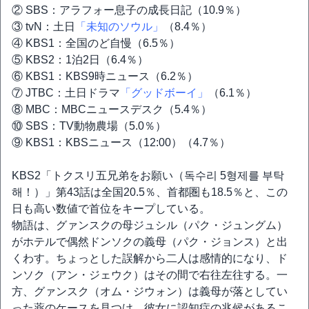
② SBS：アラフォー息子の成長日記（10.9％）
③ tvN：土日
「未知のソウル」
（8.4％）
④ KBS1：全国のど自慢（6.5％）
⑤ KBS2：1泊2日（6.4％）
⑥ KBS1：KBS9時ニュース（6.2％）
⑦ JTBC：土日ドラマ
「グッドボーイ」
（6.1％）
⑧ MBC：MBCニュースデスク（5.4％）
⑩ SBS：TV動物農場（5.0％）
⑨ KBS1：KBSニュース（12:00）（4.7％）
KBS2「トクスリ五兄弟をお願い（독수리 5형제를 부탁
해！）」第43話は全国20.5％、首都圏も18.5％と、この
日も高い数値で首位をキープしている。
物語は、グァンスクの母ジュシル（パク・ジュングム）
がホテルで偶然ドンソクの義母（パク・ジョンス）と出
くわす。ちょっとした誤解から二人は感情的になり、ド
ンソク（アン・ジェウク）はその間で右往左往する。一
方、グァンスク（オム・ジウォン）は義母が落としてい
った薬のケースを見つけ、彼女に認知症の兆候があるこ