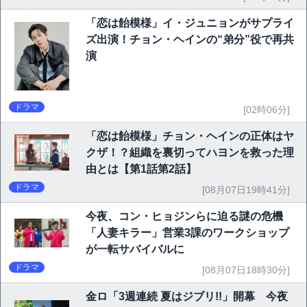
「恋は飴模様」イ・ジュニョンがサプライ
ズ出演！チョン・ヘインの“弟分”役で再共
演
ドラマ
[02時06分]
「恋は飴模様」チョン・ヘインの正体はヤ
クザ！？組織を裏切ってハヨンを救った理
由とは【第1話第2話】
ドラマ
[08月07日19時41分]
今夜、コン・ヒョジンらに迫る謎の危機
「人妻キラー」営業3課のワークショップ
が一転サバイバルに
ドラマ
[08月07日18時30分]
金ロ「3週連続 夏はジブリ!!」開幕 今夜