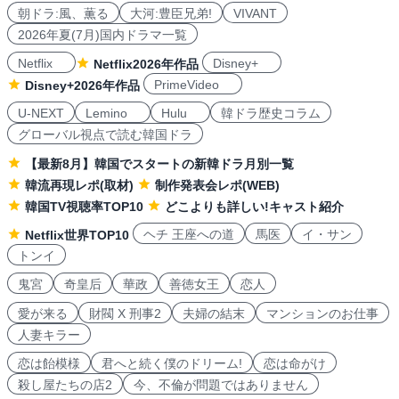
朝ドラ:風、薫る
大河:豊臣兄弟!
VIVANT
2026年夏(7月)国内ドラマ一覧
Netflix
Disney+
Netflix2026年作品
PrimeVideo
Disney+2026年作品
U-NEXT
Lemino
Hulu
韓ドラ歴史コラム
グローバル視点で読む韓国ドラ
【最新8月】韓国でスタートの新韓ドラ月別一覧
韓流再現レポ(取材)
制作発表会レポ(WEB)
韓国TV視聴率TOP10
どこよりも詳しい!キャスト紹介
ヘチ 王座への道
馬医
イ・サン
Netflix世界TOP10
トンイ
鬼宮
奇皇后
華政
善徳女王
恋人
愛が来る
財閥 X 刑事2
夫婦の結末
マンションのお仕事
人妻キラー
恋は飴模様
君へと続く僕のドリーム!
恋は命がけ
殺し屋たちの店2
今、不倫が問題ではありません