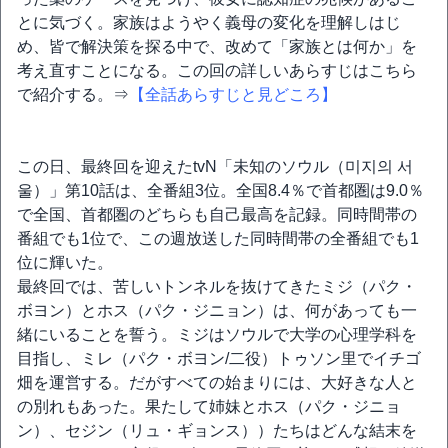
とに気づく。家族はようやく義母の変化を理解しはじ
め、皆で解決策を探る中で、改めて「家族とは何か」を
考え直すことになる。この回の詳しいあらすじはこちら
で紹介する。⇒
【全話あらすじと見どころ】
この日、最終回を迎えたtvN「未知のソウル（미지의 서
울）」第10話は、全番組3位。全国8.4％で首都圏は9.0％
で全国、首都圏のどちらも自己最高を記録。同時間帯の
番組でも1位で、この週放送した同時間帯の全番組でも1
位に輝いた。
最終回では、苦しいトンネルを抜けてきたミジ（パク・
ボヨン）とホス（パク・ジニョン）は、何があっても一
緒にいることを誓う。ミジはソウルで大学の心理学科を
目指し、ミレ（パク・ボヨン/二役）トゥソン里でイチゴ
畑を運営する。だがすべての始まりには、大好きな人と
の別れもあった。果たして姉妹とホス（パク・ジニョ
ン）、セジン（リュ・ギョンス））たちはどんな結末を