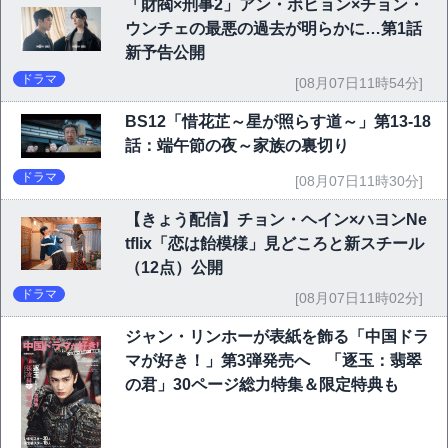
「財閥×刑事2」アン・ボヒョン×チョン・
ウンチェの最悪の過去が明らかに…第1話
新予告公開
ドラマ
[08月07日11時54分]
BS12「惜花芷～星が照らす道～」第13-18
話：端午節の夜～家族の裏切り
ドラマ
[08月07日11時30分]
【きょう配信】チョン・ヘイン×ハヨンNe
tflix「恋は飴模様」見どころと新スチール
（12点）公開
ドラマ
[08月07日11時02分]
ジャン・リンホーが表紙を飾る「中国ドラ
マが好き！」第3弾発売へ 「逐玉：翡翠
の君」30ページ総力特集＆限定特典も