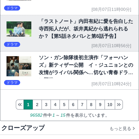
ドラマ
[08月07日11時00分]
「ラストノート」内田有紀に愛を告白した
寺西拓人だが、坂井真紀から逃れられる
か？【第5話ネタバレと第6話予告】
ドラマ
[08月07日10時56分]
ソン・ガン除隊後初主演作「フォーハン
ズ」新ティザー公開 イ・ジュニョンとの
友情がライバル関係へ…切ない青春ドラマ
に期待
ドラマ
[08月07日10時24分]
1
2
3
4
5
6
7
8
9
10
96582
件中
1
～
15
件を表示しています。
クローズアップ
もっと見る