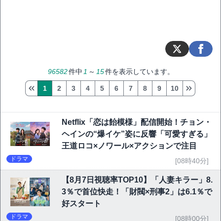
96582
件中
1
～
15
件を表示しています。
1
2
3
4
5
6
7
8
9
10
Netflix「恋は飴模様」配信開始！チョン・
ヘインの“爆イケ”姿に反響「可愛すぎる」
王道ロコ×ノワール×アクションで注目
ドラマ
[08時40分]
【8月7日視聴率TOP10】「人妻キラー」8.
3％で首位快走！「財閥×刑事2」は6.1％で
好スタート
ドラマ
[08時00分]