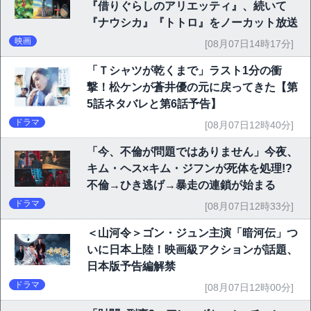
『借りぐらしのアリエッティ』、続いて
『ナウシカ』『トトロ』をノーカット放送
映画
[08月07日14時17分]
「Ｔシャツが乾くまで」ラスト1分の衝
撃！松ケンが蒼井優の元に戻ってきた【第
5話ネタバレと第6話予告】
ドラマ
[08月07日12時40分]
「今、不倫が問題ではありません」今夜、
キム・ヘス×キム・ジフンが死体を処理!?
不倫→ひき逃げ→暴走の連鎖が始まる
ドラマ
[08月07日12時33分]
＜山河令＞ゴン・ジュン主演「暗河伝」つ
いに日本上陸！映画級アクションが話題、
日本版予告編解禁
ドラマ
[08月07日12時00分]