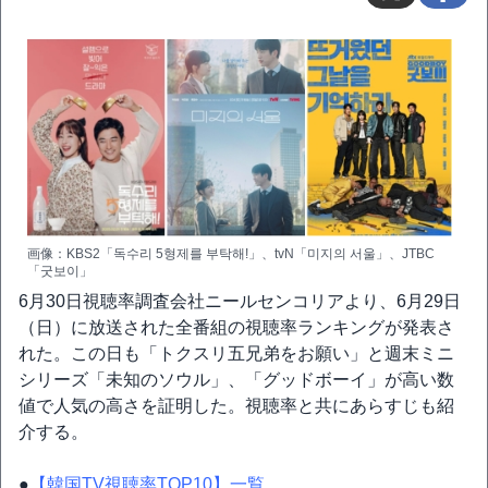
画像：KBS2「독수리 5형제를 부탁해!」、tvN「미지의 서울」、JTBC
「굿보이」
6月30日視聴率調査会社ニールセンコリアより、6月29日
（日）に放送された全番組の視聴率ランキングが発表さ
れた。この日も「トクスリ五兄弟をお願い」と週末ミニ
シリーズ「未知のソウル」、「グッドボーイ」が高い数
値で人気の高さを証明した。視聴率と共にあらすじも紹
介する。
●
【韓国TV視聴率TOP10】一覧