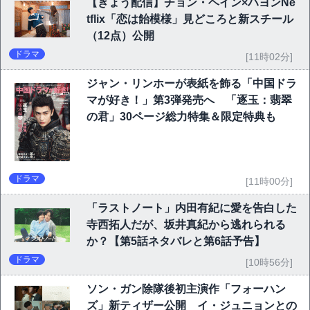
【きょう配信】チョン・ヘイン×ハヨンNe
tflix「恋は飴模様」見どころと新スチール
（12点）公開
ドラマ
[11時02分]
ジャン・リンホーが表紙を飾る「中国ドラ
マが好き！」第3弾発売へ 「逐玉：翡翠
の君」30ページ総力特集＆限定特典も
ドラマ
[11時00分]
「ラストノート」内田有紀に愛を告白した
寺西拓人だが、坂井真紀から逃れられる
か？【第5話ネタバレと第6話予告】
ドラマ
[10時56分]
ソン・ガン除隊後初主演作「フォーハン
ズ」新ティザー公開 イ・ジュニョンとの