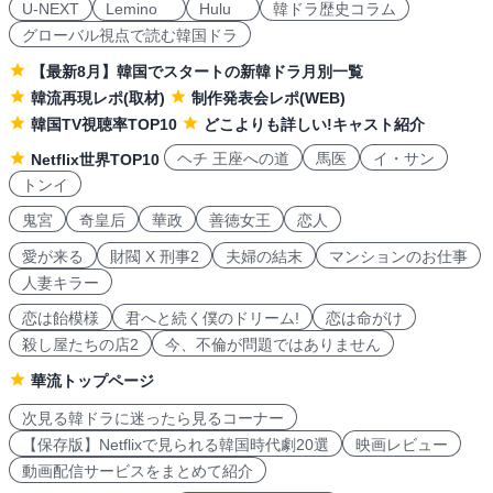
U-NEXT
Lemino
Hulu
韓ドラ歴史コラム
グローバル視点で読む韓国ドラ
【最新8月】韓国でスタートの新韓ドラ月別一覧
韓流再現レポ(取材)
制作発表会レポ(WEB)
韓国TV視聴率TOP10
どこよりも詳しい!キャスト紹介
ヘチ 王座への道
馬医
イ・サン
Netflix世界TOP10
トンイ
鬼宮
奇皇后
華政
善徳女王
恋人
愛が来る
財閥 X 刑事2
夫婦の結末
マンションのお仕事
人妻キラー
恋は飴模様
君へと続く僕のドリーム!
恋は命がけ
殺し屋たちの店2
今、不倫が問題ではありません
華流トップページ
次見る韓ドラに迷ったら見るコーナー
【保存版】Netflixで見られる韓国時代劇20選
映画レビュー
動画配信サービスをまとめて紹介