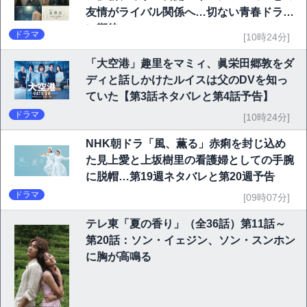
友情がライバル関係へ…切ない青春ドラマ
に期待
ドラマ
[10時24分]
「大空港」趣里をマミィ、眞栄田郷敦をダ
ディと話しかけたルイスは父のDVを知っ
ていた【第3話ネタバレと第4話予告】
ドラマ
[10時24分]
NHK朝ドラ「風、薫る」赤痢を封じ込め
た見上愛と上坂樹里の看護婦としての手腕
に脱帽…第19週ネタバレと第20週予告
ドラマ
[09時07分]
テレ東「夏の香り」（全36話）第11話～
第20話：ソン・イェジン、ソン・スンホン
に胸が高鳴る