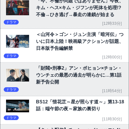
「今、不倫が問題ではありません」今夜、
キム・ヘス×キム・ジフンが死体を処理!?
不倫→ひき逃げ→暴走の連鎖が始まる
ドラマ
[12時33分]
＜山河令＞ゴン・ジュン主演「暗河伝」つ
いに日本上陸！映画級アクションが話題、
日本版予告編解禁
ドラマ
[12時00分]
「財閥×刑事2」アン・ボヒョン×チョン・
ウンチェの最悪の過去が明らかに…第1話
新予告公開
ドラマ
[11時54分]
BS12「惜花芷～星が照らす道～」第13-18
話：端午節の夜～家族の裏切り
ドラマ
[11時30分]