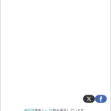
96578
件中
1
～
15
件を表示しています。