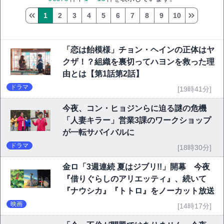
1
2
3
4
5
6
7
8
9
10
「恋は飴模様」チョン・ヘインの正体はヤ
クザ！？組織を裏切ってハヨンを救った理
由とは【第1話第2話】
ドラマ
[19時41分]
今夜、コン・ヒョジンらに迫る謎の危機
「人妻キラー」営業3課のワークショップ
が一転サバイバルに
ドラマ
[18時30分]
金ロ「3週連続 夏はジブリ!!」開幕 今夜
『借りぐらしのアリエッティ』、続いて
『ナウシカ』『トトロ』をノーカット放送
映画
[14時17分]