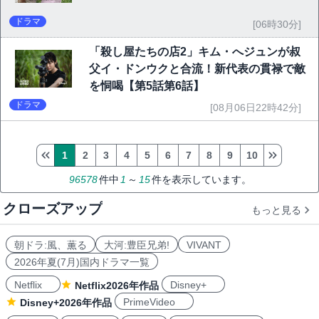
ドラマ
[06時30分]
「殺し屋たちの店2」キム・へジュンが叔
父イ・ドンウクと合流！新代表の貫禄で敵
を恫喝【第5話第6話】
ドラマ
[08月06日22時42分]
1
2
3
4
5
6
7
8
9
10
96578
件中
1
～
15
件を表示しています。
クローズアップ
もっと見る
朝ドラ:風、薫る
大河:豊臣兄弟!
VIVANT
2026年夏(7月)国内ドラマ一覧
Netflix
Disney+
Netflix2026年作品
PrimeVideo
Disney+2026年作品