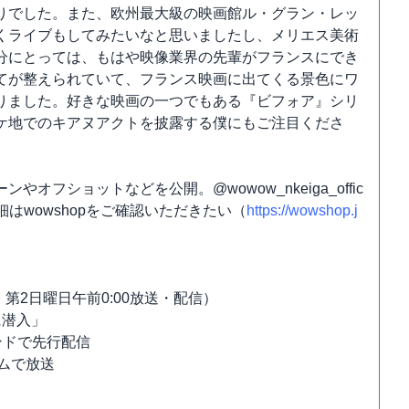
りでした。また、欧州最大級の映画館ル・グラン・レッ
くライブもしてみたいなと思いましたし、メリエス美術
分にとっては、もはや映像業界の先輩がフランスにでき
てが整えられていて、フランス映画に出てくる景色にワ
りました。好きな映画の一つでもある『ビフォア』シリ
ケ地でのキアヌアクトを披露する僕にもご注目くださ
フショットなどを公開。@wowow_nkeiga_offic
はwowshopをご確認いただきたい（
https://wowshop.j
第2日曜日午前0:00放送・配信）
に潜入」
マンドで先行配信
イムで放送