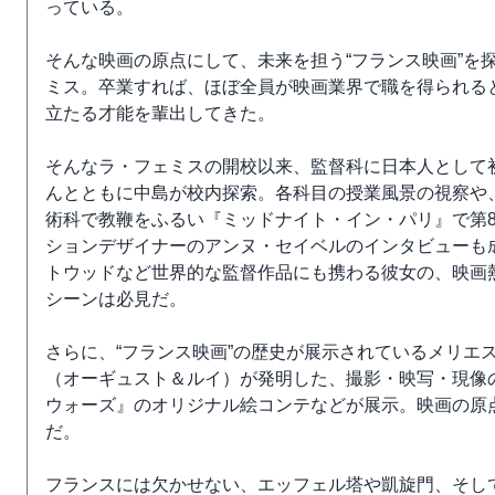
っている。
そんな映画の原点にして、未来を担う“フランス映画”を
ミス。卒業すれば、ほぼ全員が映画業界で職を得られる
立たる才能を輩出してきた。
そんなラ・フェミスの開校以来、監督科に日本人として
んとともに中島が校内探索。各科目の授業風景の視察や
術科で教鞭をふるい『ミッドナイト・イン・パリ』で第
ションデザイナーのアンヌ・セイベルのインタビューも
トウッドなど世界的な監督作品にも携わる彼女の、映画熱
シーンは必見だ。
さらに、“フランス映画”の歴史が展示されているメリエ
（オーギュスト＆ルイ）が発明した、撮影・映写・現像
ウォーズ』のオリジナル絵コンテなどが展示。映画の原
だ。
フランスには欠かせない、エッフェル塔や凱旋門、そし