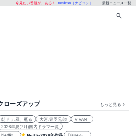
今見たい番組が、ある！
navicon［ナビコン］
最新ニュース一覧
クローズアップ
もっと見る
朝ドラ:風、薫る
大河:豊臣兄弟!
VIVANT
2026年夏(7月)国内ドラマ一覧
Netflix
Disney+
Netflix2026年作品