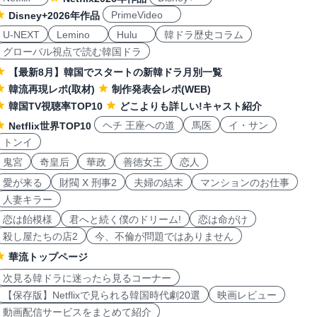
PrimeVideo
Disney+2026年作品
U-NEXT
Lemino
Hulu
韓ドラ歴史コラム
グローバル視点で読む韓国ドラ
【最新8月】韓国でスタートの新韓ドラ月別一覧
韓流再現レポ(取材)
制作発表会レポ(WEB)
韓国TV視聴率TOP10
どこよりも詳しい!キャスト紹介
ヘチ 王座への道
馬医
イ・サン
Netflix世界TOP10
トンイ
鬼宮
奇皇后
華政
善徳女王
恋人
愛が来る
財閥 X 刑事2
夫婦の結末
マンションのお仕事
人妻キラー
恋は飴模様
君へと続く僕のドリーム!
恋は命がけ
殺し屋たちの店2
今、不倫が問題ではありません
華流トップページ
次見る韓ドラに迷ったら見るコーナー
【保存版】Netflixで見られる韓国時代劇20選
映画レビュー
動画配信サービスをまとめて紹介