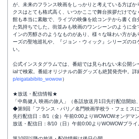
が、未来のフランス映画をしっかりと考えている方ばか
クスはとても格式高く、いつかここで舞台挨拶だけでな
館も本当に素敵で、ライブの映像を絵コンテから書く自
た気持ちでした。街並みも映画のワンシーンのように全
インの芳醇さのようなものがあり、様々な味わい方があ
ーズの聖地巡礼や、『ジョン・ウィック』シリーズのロ
い。
公式インスタグラムでは、番組では見られない未公開シーンやオ
ialで検索。番組オリジナルの新グッズも絶賛発売中。詳細
p/eigatabibito_wowow
）
★放送・配信情報★
「中島健人 映画の旅人」（各話放送月1日先行配信開始、
◆第9回「フランス・パリ／名門映画学校ラ・フェミス
先行配信日：8/1（金）午前0:00よりWOWOWオンデ
放送・配信日：8/10（日）午前0:00よりWOWOWプラ
第10回以降の放送・配信情報は後日公開。