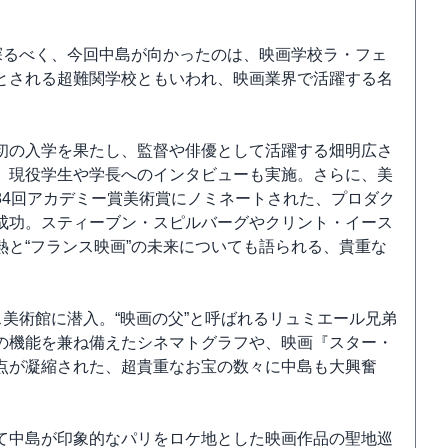
探るべく、今回中島が向かったのは、映画学校ラ・フェ
とされる超難関学校ともいわれ、映画業界で活躍する名
初の入学を果たし、監督や俳優として活躍する畑明広さ
、現役学生や学長へのインタビューも実施。さらに、美
84回アカデミー賞美術賞にノミネートされた、プロダク
成功。スティーブン・スピルバーグやクリント・イース
と“フランス映画”の未来についても語られる、貴重な
ス美術館に潜入。“映画の父”と呼ばれるリュミエール兄弟
の機能を兼ね備えたシネマトグラフや、映画『スター・
点が凝縮された、超貴重なお宝の数々に中島も大興奮
て中島が印象的なパリをロケ地とした映画作品の聖地巡