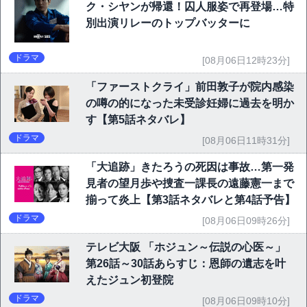
ク・シヤンが帰還！囚人服姿で再登場…特
別出演リレーのトップバッターに
ドラマ
[08月06日12時23分]
「ファーストクライ」前田敦子が院内感染
の噂の的になった未受診妊婦に過去を明か
す【第5話ネタバレ】
ドラマ
[08月06日11時31分]
「大追跡」きたろうの死因は事故…第一発
見者の望月歩や捜査一課長の遠藤憲一まで
揃って炎上【第3話ネタバレと第4話予告】
ドラマ
[08月06日09時26分]
テレビ大阪 「ホジュン～伝説の心医～」
第26話～30話あらすじ：恩師の遺志を叶
えたジュン初登院
ドラマ
[08月06日09時10分]