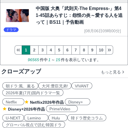
中国版 大奥「武則天-The Empress-」第4
1-45話あらすじ：怨恨の炎～愛する人を追
って｜BS11｜予告動画
ドラマ
[08月06日09時00分]
1
2
3
4
5
6
7
8
9
10
96565
件中
1
～
15
件を表示しています。
クローズアップ
もっと見る
朝ドラ:風、薫る
大河:豊臣兄弟!
VIVANT
2026年夏(7月)国内ドラマ一覧
Netflix
Disney+
Netflix2026年作品
PrimeVideo
Disney+2026年作品
U-NEXT
Lemino
Hulu
韓ドラ歴史コラム
グローバル視点で読む韓国ドラ