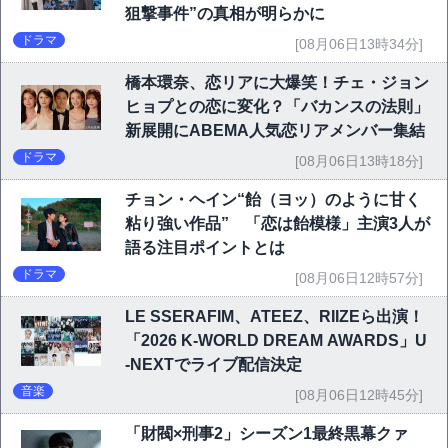
狙撃事件”の真相が明らかに
ドラマ
[08月06日13時34分]
橋本環奈、恋リアに大爆笑！チェ・ジョン
ヒョプとの恋に変化？「バカンスの法則」
新展開にABEMA人気恋リアメンバー集結
ドラマ
[08月06日13時18分]
チョン・ヘイン“飴（ヨッ）のように甘く
粘り強い作品” 「恋は飴模様」主演3人が
語る注目ポイントとは
ドラマ
[08月06日12時57分]
LE SSERAFIM、ATEEZ、RIIZEら出演！
「2026 K-WORLD DREAM AWARDS」U
-NEXTでライブ配信決定
音楽
[08月06日12時45分]
「財閥×刑事2」シーズン1最終黒幕クァ