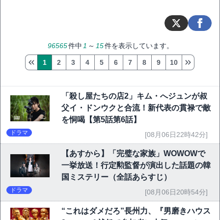
96565
件中
1
～
15
件を表示しています。
1
2
3
4
5
6
7
8
9
10
「殺し屋たちの店2」キム・へジュンが叔
父イ・ドンウクと合流！新代表の貫禄で敵
を恫喝【第5話第6話】
ドラマ
[08月06日22時42分]
【あすから】「完璧な家族」WOWOWで
一挙放送！行定勲監督が演出した話題の韓
国ミステリー（全話あらすじ）
ドラマ
[08月06日20時54分]
“これはダメだろ”長州力、『男磨きハウス