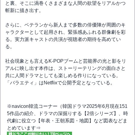
と裏、そこに渦巻くさまざまな人間の欲望をリアルかつ
斬新に描き出す。
さらに、ベテランから新人まで多数の俳優陣が周囲のキ
ャラクターとして起用され、緊張感あふれる群像劇を彩
る。実力派キャストの共演が視聴者の期待を高めてい
る。
社会現象とも言えるK-POPブームと芸能界の光と影をリ
アルに映し出す本作は、ストーリーテリングの面白さと
共に人間ドラマとしても楽しめる作りになっている。
「バラエティ」はNetflixで公開予定となっている。
※navicon韓流コーナー（韓国ドラマ2025年6月現在151
5作品の紹介、ドラマの深掘りする【2倍シリーズ】、時
代劇に役立つ【年表・王朝系図・地図】など図表などま
とめています⇒