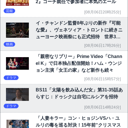
2』コーチ就任で参加者に本気のエール
芸能
[08月06日20時25分]
イ・チャンドン監督8年ぶりの新作『可能
な愛』、ヴェネツィア・トロントに続きニ
ューヨーク映画祭にも正式招待 世界3大
映画祭で快挙｜Netflix映画
映画
[08月06日17時26分]
「親密なリプリー」Prime Video「Chann
el K」で日本独占配信開始！ハム・ウンジ
ョン主演「女王の家」など新作も続々
ドラマ
[08月06日15時57分]
BS11「太陽を飲み込んだ女」第31-35話あ
らすじ：ドゥシクは自宅にルシアを招待
ドラマ
[08月06日14時24分]
「人妻キラー」コン・ヒョジンVSハ・ユ
ルリの毒を巡る対決！15年前“クリスマス