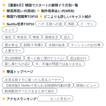
【最新8月】韓国でスタートの新韓ドラ月別一覧
韓流再現レポ(取材)
制作発表会レポ(WEB)
韓国TV視聴率TOP10
どこよりも詳しい!キャスト紹介
ヘチ 王座への道
馬医
イ・サン
Netflix世界TOP10
トンイ
鬼宮
奇皇后
華政
善徳女王
恋人
愛が来る
財閥 X 刑事2
夫婦の結末
マンションのお仕事
人妻キラー
恋は飴模様
君へと続く僕のドリーム!
恋は命がけ
殺し屋たちの店2
今、不倫が問題ではありません
華流トップページ
次見る韓ドラに迷ったら見るコーナー
【保存版】Netflixで見られる韓国時代劇20選
映画レビュー
動画配信サービスをまとめて紹介
もっと見る>>
アクセスランキング