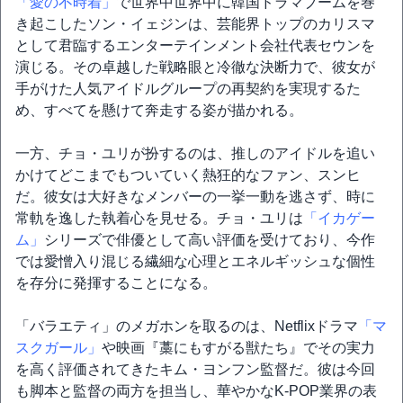
「愛の不時着」
で世界中世界中に韓国ドラマブームを巻
き起こしたソン・イェジンは、芸能界トップのカリスマ
として君臨するエンターテインメント会社代表セウンを
演じる。その卓越した戦略眼と冷徹な決断力で、彼女が
手がけた人気アイドルグループの再契約を実現するた
め、すべてを懸けて奔走する姿が描かれる。
一方、チョ・ユリが扮するのは、推しのアイドルを追い
かけてどこまでもついていく熱狂的なファン、スンヒ
だ。彼女は大好きなメンバーの一挙一動を逃さず、時に
常軌を逸した執着心を見せる。チョ・ユリは
「イカゲー
ム」
シリーズで俳優として高い評価を受けており、今作
では愛憎入り混じる繊細な心理とエネルギッシュな個性
を存分に発揮することになる。
「バラエティ」のメガホンを取るのは、Netflixドラマ
「マ
スクガール」
や映画『藁にもすがる獣たち』でその実力
を高く評価されてきたキム・ヨンフン監督だ。彼は今回
も脚本と監督の両方を担当し、華やかなK-POP業界の表