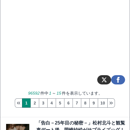
96592
件中
1
～
15
件を表示しています。
1
2
3
4
5
6
7
8
9
10
「告白－25年目の秘密－」松村北斗と観覧
車デート後、岡崎紗絵がサプライズハグ！