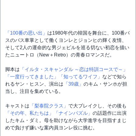
「100番の思い出」
は1980年代の韓国を舞台に、100番バ
スのバス車掌として働くヨンレとジョンヒの輝く友情、
そして2人の運命的な男ジェピルを巡る切ない初恋を描い
たニュートロ（New＋Retro）の青春ロマンスだ。
脚本は
「イルタ・スキャンダル ～恋は特訓コースで～」
「一度行ってきました」
「知ってるワイフ」
などで知ら
れるヤン・ヒスン、演出は
「39歳」
のキム・サンホが担
当し、注目を集めている。
キャストは
「梨泰院クラス」
で大ブレイクし、その後も
「その年、私たちは」
「ナインパズル」
の話題作に出演
したキム・ダミ。母を助けながら大学進学を目指すまじ
めで負けず嫌いな案内員ヨンレ役に挑む。