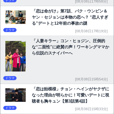
ドラマ
[08月08日17時58分]
「恋は命がけ」第7話、パク・ウンビン＆
ヤン・セジョンは本物の恋へ？ “恋人すぎ
る”デートと12年前の事故の謎
ドラマ
[08月08日17時19分]
「人妻キラー」コン・ヒョジン、圧倒的
な“二面性”に絶賛の声！ワーキングママか
ら伝説のスナイパーへ
ドラマ
[08月08日15時54分]
「恋は飴模様」チョン・ヘインがヤクザに
なった理由が明らかに！可愛いデートに視
聴者も胸キュン【第3話第4話】
ドラマ
[08月08日15時33分]