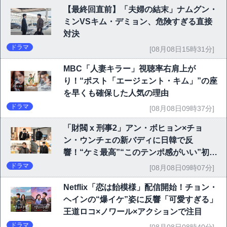
【最終回直前】「夫婦の結末」ナムグン・
ミンVSキム・デミョン、危険すぎる直接
対決
ドラマ
[08月08日15時31分]
MBC「人妻キラー」視聴率右肩上が
り！“ポスト「エージェント・キム」”の座
を早くも確保した人気の理由
ドラマ
[08月08日09時37分]
「財閥 x 刑事2」アン・ボヒョン×チョ
ン・ウンチェの新バディに日韓で反
響！“ケミ最高”“このテンポ感がいい”初回
6.1％で好発進
ドラマ
[08月08日09時07分]
Netflix「恋は飴模様」配信開始！チョン・
ヘインの“爆イケ”姿に反響「可愛すぎる」
王道ロコ×ノワール×アクションで注目
ドラマ
[08月08日08時40分]