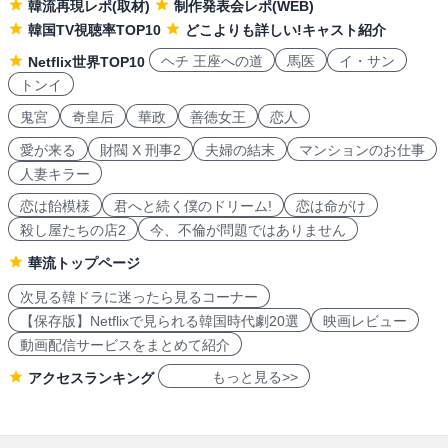
韓流再現レポ(取材)
制作発表会レポ(WEB)
韓国TV視聴率TOP10
どこよりも詳しい!キャスト紹介
ヘチ 王座への道
馬医
イ・サン
Netflix世界TOP10
トンイ
鬼宮
奇皇后
華政
善徳女王
恋人
愛が来る
財閥 X 刑事2
夫婦の結末
マンションのお仕事
人妻キラー
恋は飴模様
君へと続く僕のドリーム!
恋は命がけ
殺し屋たちの店2
今、不倫が問題ではありません
華流トップページ
次見る韓ドラに迷ったら見るコーナー
【保存版】Netflixで見られる韓国時代劇20選
映画レビュー
動画配信サービスをまとめて紹介
もっと見る>>
アクセスランキング