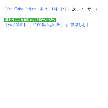
◇
YouTube「백번의 추억」1차 티저
（1次ティーザー）
【作品詳細】
【「100番の思い出」を2倍楽しむ】