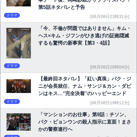
第5話ネタバレと予告
ドラマ
[08月08日23時31分]
「今、不倫が問題ではありません」キム・
ヘス×キム・ジフンがひき逃げの証拠隠滅
するも驚愕の新事実【第3・4話】
ドラマ
[08月08日20時04分]
【最終回ネタバレ】「紅い真珠」パク・ジ
ニが会長就任、ナム・サンジ＆カン・ダビ
ンはキス…“完全決着”のハッピーエンド
ドラマ
[08月08日19時12分]
「マンションのお仕事」第9話：チソン、
パク・ビョンウンの殺人指示に直面！まさ
かの警察連行へ