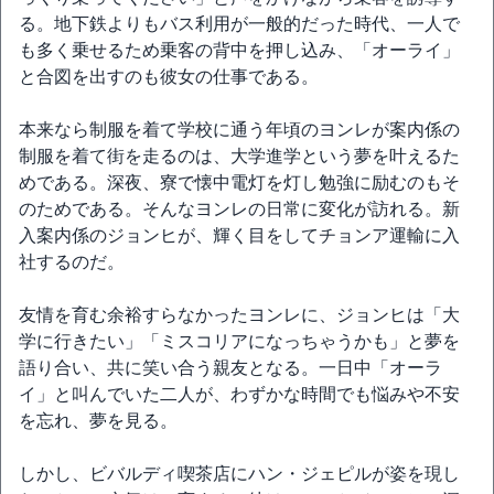
る。地下鉄よりもバス利用が一般的だった時代、一人で
も多く乗せるため乗客の背中を押し込み、「オーライ」
と合図を出すのも彼女の仕事である。
本来なら制服を着て学校に通う年頃のヨンレが案内係の
制服を着て街を走るのは、大学進学という夢を叶えるた
めである。深夜、寮で懐中電灯を灯し勉強に励むのもそ
のためである。そんなヨンレの日常に変化が訪れる。新
入案内係のジョンヒが、輝く目をしてチョンア運輸に入
社するのだ。
友情を育む余裕すらなかったヨンレに、ジョンヒは「大
学に行きたい」「ミスコリアになっちゃうかも」と夢を
語り合い、共に笑い合う親友となる。一日中「オーラ
イ」と叫んでいた二人が、わずかな時間でも悩みや不安
を忘れ、夢を見る。
しかし、ビバルディ喫茶店にハン・ジェピルが姿を現し