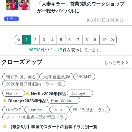
「人妻キラー」営業3課のワークショップ
が一転サバイバルに
ドラマ
[08月07日18時30分]
1
2
3
4
5
6
7
8
9
10
96592
件中
1
～
15
件を表示しています。
クローズアップ
もっと見る
朝ドラ:風、薫る
大河:豊臣兄弟!
VIVANT
2026年夏(7月)国内ドラマ一覧
Netflix
Disney+
Netflix2026年作品
PrimeVideo
Disney+2026年作品
U-NEXT
Lemino
Hulu
韓ドラ歴史コラム
グローバル視点で読む韓国ドラ
【最新8月】韓国でスタートの新韓ドラ月別一覧