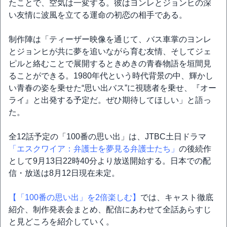
たことで、空気は一変する。彼はヨンレとジョンヒの深
い友情に波風を立てる運命の初恋の相手である。
制作陣は「ティーザー映像を通じて、バス車掌のヨンレ
とジョンヒが共に夢を追いながら育む友情、そしてジェ
ピルと絡むことで展開するときめきの青春物語を垣間見
ることができる。1980年代という時代背景の中、輝かし
い青春の姿を乗せた“思い出バス”に視聴者を乗せ、『オー
ライ』と出発する予定だ。ぜひ期待してほしい」と語っ
た。
全12話予定の「100番の思い出」は、JTBC土日ドラマ
「エスクワイア：弁護士を夢見る弁護士たち」
の後続作
として9月13日22時40分より放送開始する。日本での配
信・放送は8月12日現在未定。
【「100番の思い出」を2倍楽しむ】
では、キャスト徹底
紹介、制作発表会まとめ、配信にあわせて全話あらすじ
と見どころを紹介していく。