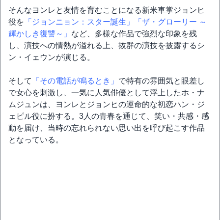
そんなヨンレと友情を育むことになる新米車掌ジョンヒ
役を
「ジョンニョン：スター誕生」
「ザ・グローリー ～
輝かしき復讐～」
など、多様な作品で強烈な印象を残
し、演技への情熱が溢れる上、抜群の演技を披露するシ
ン・イェウンが演じる。
そして
「その電話が鳴るとき」
で特有の雰囲気と眼差し
で女心を刺激し、一気に人気俳優として浮上したホ・ナ
ムジュンは、ヨンレとジョンヒの運命的な初恋ハン・ジ
ェピル役に扮する。3人の青春を通じて、笑い・共感・感
動を届け、当時の忘れられない思い出を呼び起こす作品
となっている。