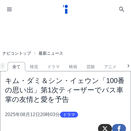
ナビコントップ
最新ニュース
全て
韓流
ドラマ
映画
芸能
アニメ
音
キム・ダミ＆シン・イェウン「100番
の思い出」第1次ティーザーでバス車
掌の友情と愛を予告
2025年08月12日20時03分
ドラマ