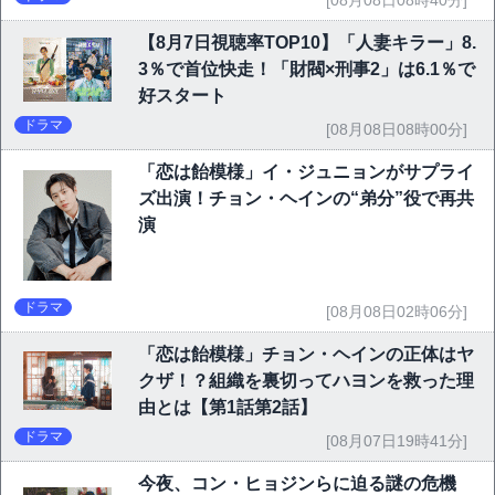
【8月7日視聴率TOP10】「人妻キラー」8.
3％で首位快走！「財閥×刑事2」は6.1％で
好スタート
ドラマ
[08月08日08時00分]
「恋は飴模様」イ・ジュニョンがサプライ
ズ出演！チョン・ヘインの“弟分”役で再共
演
ドラマ
[08月08日02時06分]
「恋は飴模様」チョン・ヘインの正体はヤ
クザ！？組織を裏切ってハヨンを救った理
由とは【第1話第2話】
ドラマ
[08月07日19時41分]
今夜、コン・ヒョジンらに迫る謎の危機