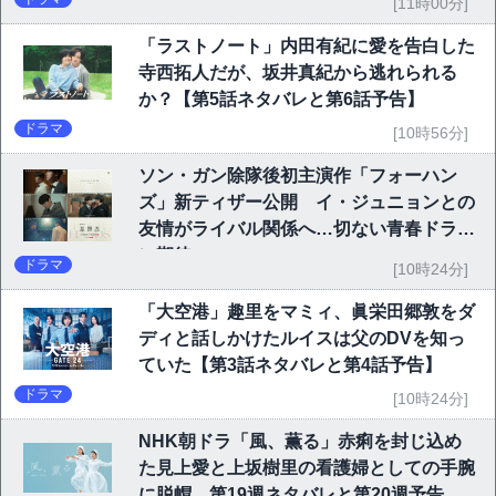
[11時00分]
「ラストノート」内田有紀に愛を告白した
寺西拓人だが、坂井真紀から逃れられる
か？【第5話ネタバレと第6話予告】
ドラマ
[10時56分]
ソン・ガン除隊後初主演作「フォーハン
ズ」新ティザー公開 イ・ジュニョンとの
友情がライバル関係へ…切ない青春ドラマ
に期待
ドラマ
[10時24分]
「大空港」趣里をマミィ、眞栄田郷敦をダ
ディと話しかけたルイスは父のDVを知っ
ていた【第3話ネタバレと第4話予告】
ドラマ
[10時24分]
NHK朝ドラ「風、薫る」赤痢を封じ込め
た見上愛と上坂樹里の看護婦としての手腕
に脱帽…第19週ネタバレと第20週予告