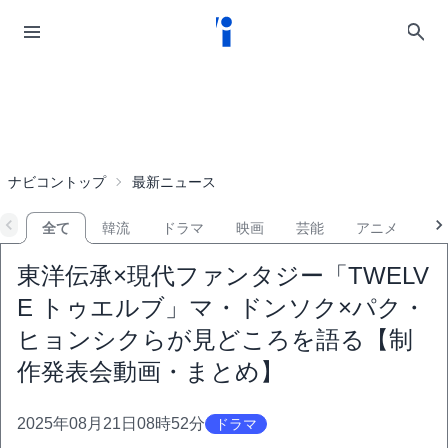
ナビコントップ
最新ニュース
全て
韓流
ドラマ
映画
芸能
アニメ
音
東洋伝承×現代ファンタジー「TWELV
E トゥエルブ」マ・ドンソク×パク・
ヒョンシクらが見どころを語る【制
作発表会動画・まとめ】
2025年08月21日08時52分
ドラマ