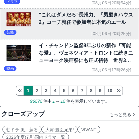
ドラマ
[08月06日20時54分]
“これはダメだろ”長州力、『男磨きハウス
2』コーチ就任で参加者に本気のエール
芸能
[08月06日20時25分]
イ・チャンドン監督8年ぶりの新作『可能
な愛』、ヴェネツィア・トロントに続きニ
ューヨーク映画祭にも正式招待 世界3大
映画祭で快挙｜Netflix映画
映画
[08月06日17時26分]
1
2
3
4
5
6
7
8
9
10
96575
件中
1
～
15
件を表示しています。
クローズアップ
もっと見る
朝ドラ:風、薫る
大河:豊臣兄弟!
VIVANT
2026年夏(7月)国内ドラマ一覧