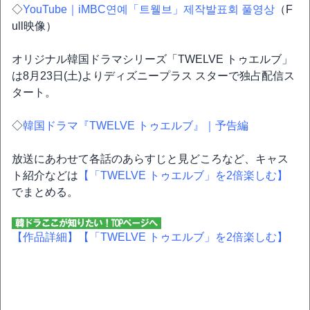
◇
YouTube｜iMBC연예「트웰브」제작발표회 풀영상
（F
ull映像）
オリジナル韓国ドラマシリーズ「TWELVE トゥエルブ」
は8月23日(土)よりディズニープラス スターで独占配信ス
タート。
◇
韓国ドラマ『TWELVE トゥエルブ』｜予告編
放送にあわせて各話のあらすじと見どころなど、キャス
ト紹介などは
【「TWELVE トゥエルブ」を2倍楽しむ】
でまとめる。
【作品詳細】
【「TWELVE トゥエルブ」を2倍楽しむ】