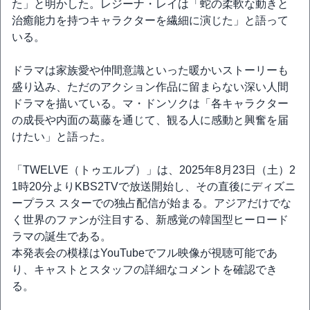
た」と明かした。レジーナ・レイは「蛇の柔軟な動きと
治癒能力を持つキャラクターを繊細に演じた」と語って
いる。
ドラマは家族愛や仲間意識といった暖かいストーリーも
盛り込み、ただのアクション作品に留まらない深い人間
ドラマを描いている。マ・ドンソクは「各キャラクター
の成長や内面の葛藤を通じて、観る人に感動と興奮を届
けたい」と語った。
「TWELVE（トゥエルブ）」は、2025年8月23日（土）2
1時20分よりKBS2TVで放送開始し、その直後にディズニ
ープラス スターでの独占配信が始まる。アジアだけでな
く世界のファンが注目する、新感覚の韓国型ヒーロード
ラマの誕生である。
本発表会の模様はYouTubeでフル映像が視聴可能であ
り、キャストとスタッフの詳細なコメントを確認でき
る。