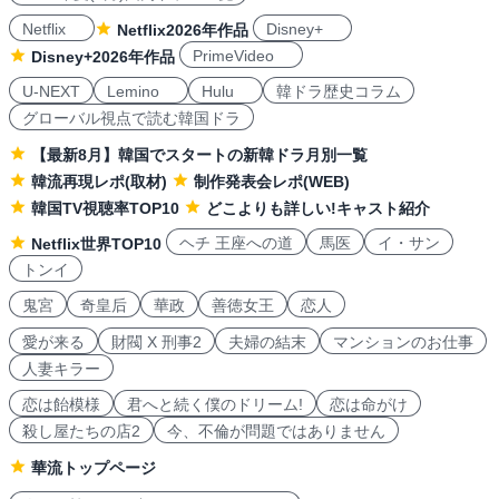
Netflix
Disney+
Netflix2026年作品
PrimeVideo
Disney+2026年作品
U-NEXT
Lemino
Hulu
韓ドラ歴史コラム
グローバル視点で読む韓国ドラ
【最新8月】韓国でスタートの新韓ドラ月別一覧
韓流再現レポ(取材)
制作発表会レポ(WEB)
韓国TV視聴率TOP10
どこよりも詳しい!キャスト紹介
ヘチ 王座への道
馬医
イ・サン
Netflix世界TOP10
トンイ
鬼宮
奇皇后
華政
善徳女王
恋人
愛が来る
財閥 X 刑事2
夫婦の結末
マンションのお仕事
人妻キラー
恋は飴模様
君へと続く僕のドリーム!
恋は命がけ
殺し屋たちの店2
今、不倫が問題ではありません
華流トップページ