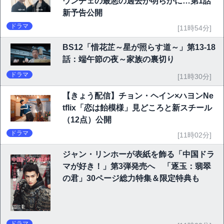
ウンチェの最悪の過去が明らかに…第1話
新予告公開
ドラマ
[11時54分]
BS12「惜花芷～星が照らす道～」第13-18
話：端午節の夜～家族の裏切り
ドラマ
[11時30分]
【きょう配信】チョン・ヘイン×ハヨンNe
tflix「恋は飴模様」見どころと新スチール
（12点）公開
ドラマ
[11時02分]
ジャン・リンホーが表紙を飾る「中国ドラ
マが好き！」第3弾発売へ 「逐玉：翡翠
の君」30ページ総力特集＆限定特典も
ドラマ