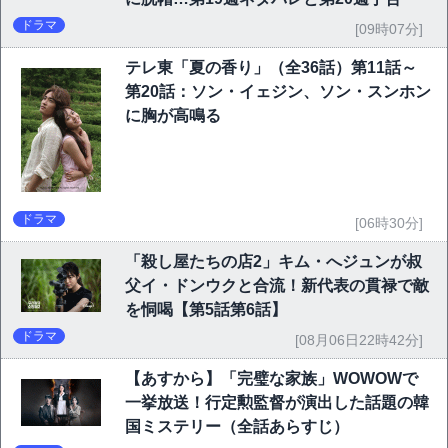
ドラマ
[09時07分]
テレ東「夏の香り」（全36話）第11話～
第20話：ソン・イェジン、ソン・スンホン
に胸が高鳴る
ドラマ
[06時30分]
「殺し屋たちの店2」キム・へジュンが叔
父イ・ドンウクと合流！新代表の貫禄で敵
を恫喝【第5話第6話】
ドラマ
[08月06日22時42分]
【あすから】「完璧な家族」WOWOWで
一挙放送！行定勲監督が演出した話題の韓
国ミステリー（全話あらすじ）