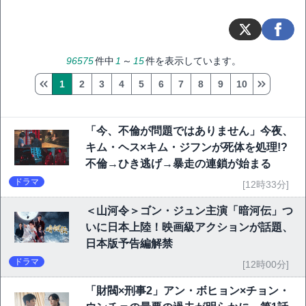
96575
件中
1
～
15
件を表示しています。
1
2
3
4
5
6
7
8
9
10
「今、不倫が問題ではありません」今夜、
キム・ヘス×キム・ジフンが死体を処理!?
不倫→ひき逃げ→暴走の連鎖が始まる
ドラマ
[12時33分]
＜山河令＞ゴン・ジュン主演「暗河伝」つ
いに日本上陸！映画級アクションが話題、
日本版予告編解禁
ドラマ
[12時00分]
「財閥×刑事2」アン・ボヒョン×チョン・