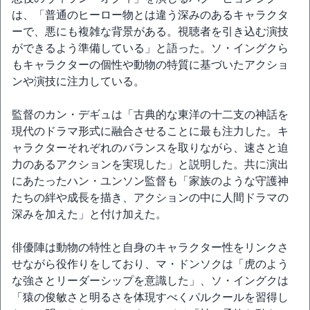
は、「普通のヒーロー物とは違う深みのあるキャラクタ
ーで、悪にも複雑な背景がある。視聴者を引き込む演技
ができるよう準備している」と語った。ソ・イングクら
もキャラクターの個性や動物の特質に基づいたアクショ
ンや演技に注力している。
監督のカン・デギュは「古典的な東洋の十二支の神話を
現代のドラマ形式に融合させることに最も注力した。キ
ャラクターそれぞれのバランスを取りながら、速さと迫
力のあるアクションを実現した」と説明した。共に演出
にあたったハン・ユンソン監督も「家族のような守護神
たちの絆や成長を描き、アクションの中に人間ドラマの
深みを加えた」と付け加えた。
俳優陣は動物の特性と自身のキャラクター性をリンクさ
せながら役作りをしており、マ・ドンソクは「虎のよう
な強さとリーダーシップを意識した」、ソ・イングクは
「猿の俊敏さと明るさを体現すべくパルクールを習得し