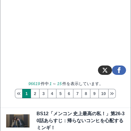
96619
件中
1
～
15
件を表示しています。
1
2
3
4
5
6
7
8
9
10
BS12「メンコン 史上最高の私！」第26-3
0話あらすじ：帰らないコンヒを心配する
ミンギ！