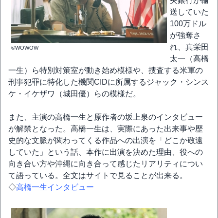
央銀行が輸
送していた
100万ドル
が強奪さ
れ、真栄田
©WOWOW
太一（高橋
一生）ら特別対策室が動き始め模様や、捜査する米軍の
刑事犯罪に特化した機関CIDに所属するジャック・シンス
ケ・イケザワ（城田優）らの模様だ。
また、主演の高橋一生と原作者の坂上泉のインタビュー
が解禁となった。高橋一生は、実際にあった出来事や歴
史的な文脈が関わってくる作品への出演を「どこか敬遠
していた」という話、本作に出演を決めた理由、役への
向き合い方や沖縄に向き合って感じたリアリティについ
て語っている。全文はサイトで見ることが出来る。
◇
高橋一生インタビュー