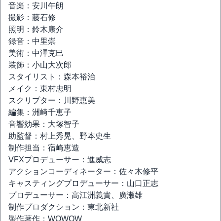
音楽：安川午朗
撮影：藤石修
照明：鈴木康介
録音：中里崇
美術：中澤克巳
装飾：小山大次郎
スタイリスト：森本裕治
メイク：東村忠明
スクリプター：川野恵美
編集：洲﨑千恵子
音響効果：大塚智子
助監督：村上秀晃、野本史生
制作担当：宿崎恵造
VFXプロデューサー：進威志
アクションコーディネーター：佐々木修平
キャスティングプロデューサー：山口正志
プロデューサー：高江洲義貴、廣瀬雄
制作プロダクション：東北新社
製作著作：WOWOW