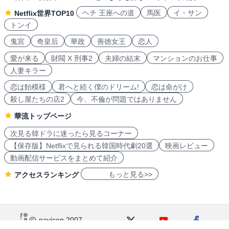
ヘチ 王座への道
馬医
イ・サン
Netflix世界TOP10
トンイ
鬼宮
奇皇后
華政
善徳女王
恋人
愛が来る
財閥 X 刑事2
夫婦の結末
マンションのお仕事
人妻キラー
恋は飴模様
君へと続く僕のドリーム!
恋は命がけ
殺し屋たちの店2
今、不倫が問題ではありません
華流トップページ
次見る韓ドラに迷ったら見るコーナー
【保存版】Netflixで見られる韓国時代劇20選
映画レビュー
動画配信サービスをまとめて紹介
もっと見る>>
アクセスランキング
navicon 2007