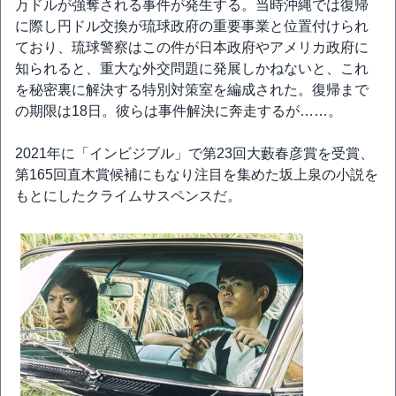
万ドルが強奪される事件が発生する。当時沖縄では復帰
に際し円ドル交換が琉球政府の重要事業と位置付けられ
ており、琉球警察はこの件が日本政府やアメリカ政府に
知られると、重大な外交問題に発展しかねないと、これ
を秘密裏に解決する特別対策室を編成された。復帰まで
の期限は18日。彼らは事件解決に奔走するが……。
2021年に「インビジブル」で第23回大藪春彦賞を受賞、
第165回直木賞候補にもなり注目を集めた坂上泉の小説を
もとにしたクライムサスペンスだ。