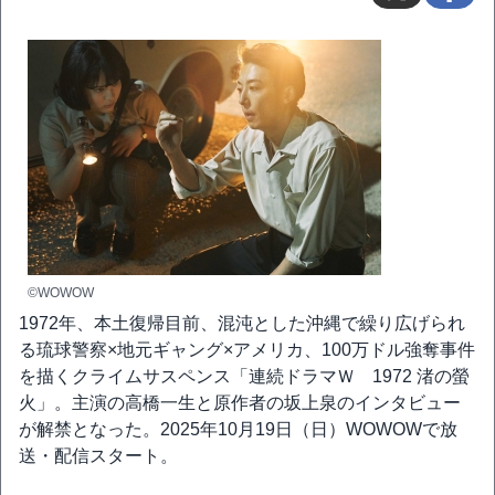
©WOWOW
1972年、本土復帰目前、混沌とした沖縄で繰り広げられ
る琉球警察×地元ギャング×アメリカ、100万ドル強奪事件
を描くクライムサスペンス「連続ドラマＷ 1972 渚の螢
火」。主演の高橋一生と原作者の坂上泉のインタビュー
が解禁となった。2025年10月19日（日）WOWOWで放
送・配信スタート。