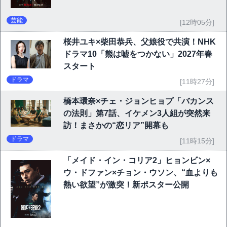
芸能
[12時05分]
桜井ユキ×柴田恭兵、父娘役で共演！NHK
ドラマ10「熊は嘘をつかない」2027年春
スタート
ドラマ
[11時27分]
橋本環奈×チェ・ジョンヒョプ「バカンス
の法則」第7話、イケメン3人組が突然来
訪！まさかの“恋リア”開幕も
ドラマ
[11時15分]
「メイド・イン・コリア2」ヒョンビン×
ウ・ドファン×チョン・ウソン、“血よりも
熱い欲望”が激突！新ポスター公開