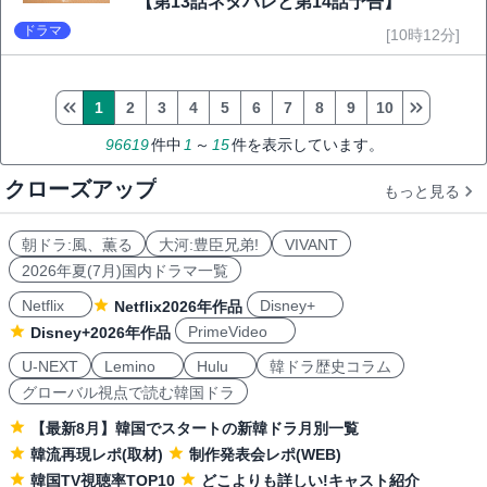
【第13話ネタバレと第14話予告】
ドラマ
[10時12分]
1
2
3
4
5
6
7
8
9
10
96619
件中
1
～
15
件を表示しています。
クローズアップ
もっと見る
朝ドラ:風、薫る
大河:豊臣兄弟!
VIVANT
2026年夏(7月)国内ドラマ一覧
Netflix
Disney+
Netflix2026年作品
PrimeVideo
Disney+2026年作品
U-NEXT
Lemino
Hulu
韓ドラ歴史コラム
グローバル視点で読む韓国ドラ
【最新8月】韓国でスタートの新韓ドラ月別一覧
韓流再現レポ(取材)
制作発表会レポ(WEB)
韓国TV視聴率TOP10
どこよりも詳しい!キャスト紹介