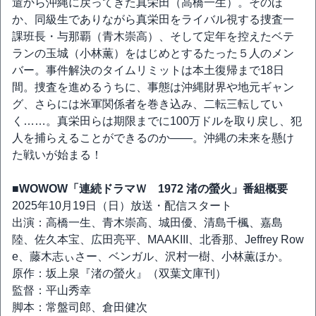
遣から沖縄に戻ってきた真栄田（高橋一生）。そのほ
か、同級生でありながら真栄田をライバル視する捜査一
課班長・与那覇（青木崇高）、そして定年を控えたベテ
ランの玉城（小林薫）をはじめとするたった５人のメン
バー。事件解決のタイムリミットは本土復帰まで18日
間。捜査を進めるうちに、事態は沖縄財界や地元ギャン
グ、さらには米軍関係者を巻き込み、二転三転してい
く……。真栄田らは期限までに100万ドルを取り戻し、犯
人を捕らえることができるのか——。沖縄の未来を懸け
た戦いが始まる！
■WOWOW「連続ドラマＷ 1972 渚の螢火」番組概要
2025年10月19日（日）放送・配信スタート
出演：高橋一生、青木崇高、城田優、清島千楓、嘉島
陸、佐久本宝、広田亮平、MAAKIII、北香那、Jeffrey Row
e、藤木志ぃさー、ベンガル、沢村一樹、小林薫ほか。
原作：坂上泉『渚の螢火』（双葉文庫刊）
監督：平山秀幸
脚本：常盤司郎、倉田健次