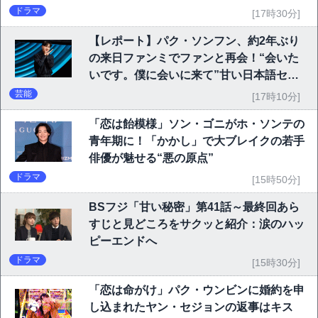
ドラマ
[17時30分]
【レポート】パク・ソンフン、約2年ぶり
の来日ファンミでファンと再会！“会いた
いです。僕に会いに来て”甘い日本語セリ
フに大歓声
芸能
[17時10分]
「恋は飴模様」ソン・ゴニがホ・ソンテの
青年期に！「かかし」で大ブレイクの若手
俳優が魅せる“悪の原点”
ドラマ
[15時50分]
BSフジ「甘い秘密」第41話～最終回あら
すじと見どころをサクッと紹介：涙のハッ
ピーエンドへ
ドラマ
[15時30分]
「恋は命がけ」パク・ウンビンに婚約を申
し込まれたヤン・セジョンの返事はキス