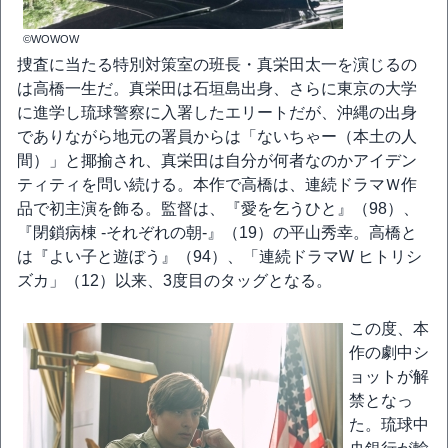
©WOWOW
捜査に当たる特別対策室の班長・真栄田太一を演じるの
は高橋一生だ。真栄田は石垣島出身、さらに東京の大学
に進学し琉球警察に入署したエリートだが、沖縄の出身
でありながら地元の署員からは「ないちゃー（本土の人
間）」と揶揄され、真栄田は自分が何者なのかアイデン
ティティを問い続ける。本作で高橋は、連続ドラマＷ作
品で初主演を飾る。監督は、『愛を乞うひと』（98）、
『閉鎖病棟 -それぞれの朝-』（19）の平山秀幸。高橋と
は『よい子と遊ぼう』（94）、「連続ドラマW ヒトリシ
ズカ」（12）以来、3度目のタッグとなる。
この度、本
作の劇中シ
ョットが解
禁となっ
た。琉球中