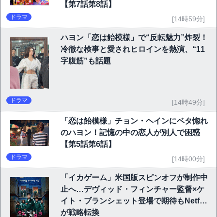
【第7話第8話】
ドラマ
[14時59分]
ハヨン「恋は飴模様」で“反転魅力”炸裂！
冷徹な検事と愛されヒロインを熱演、“11
字腹筋”も話題
ドラマ
[14時49分]
「恋は飴模様」チョン・ヘインにベタ惚れ
のハヨン！記憶の中の恋人が別人で困惑
【第5話第6話】
ドラマ
[14時00分]
「イカゲーム」米国版スピンオフが制作中
止へ…デヴィッド・フィンチャー監督×ケ
イト・ブランシェット登場で期待もNetflix
が戦略転換