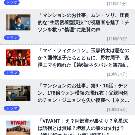
ドラマ
[11時01分]
「マンションのお仕事」ムン・ソリ、圧倒
的な“生活密着型演技”で視聴者を魅了！チ
ソンを救う“義理”に絶賛の声
ドラマ
[11時00分]
「マイ・フィクション」玉森裕太は悪なの
か？国仲涼子たちとともに、野村周平、宮
澤エマを陥れた【第6話ネタバレと第7話予
告】
ドラマ
[10時34分]
「マンションのお仕事」第9・10話：チソ
ン、178億ウォン横領の濡れ衣！父親同然
のチョン・ジニョンを失い復讐へ【ネタバ
レ】
ドラマ
[10時15分]
「VIVANT」え？阿部寛が裏切り？竜星涼
は誘拐とは無縁？堺雅人の涙のわけは？