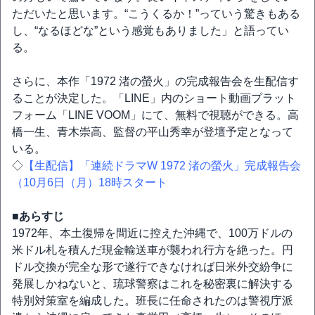
ただいたと思います。“こうくるか！”っていう驚きもある
し、“なるほどな”という感覚もありました」と語ってい
る。
さらに、本作「1972 渚の螢火」の完成報告会を生配信す
ることが決定した。「LINE」内のショート動画プラット
フォーム「LINE VOOM」にて、無料で視聴ができる。高
橋一生、青木崇高、監督の平山秀幸が登壇予定となって
いる。
◇
【生配信】「連続ドラマW 1972 渚の螢火」完成報告会
（10月6日（月）18時スタート
■あらすじ
1972年、本土復帰を間近に控えた沖縄で、100万ドルの
米ドル札を積んだ現金輸送車が襲われ行方を絶った。円
ドル交換が完全な形で遂行できなければ日米外交紛争に
発展しかねないと、琉球警察はこれを秘密裏に解決する
特別対策室を編成した。班長に任命されたのは警視庁派