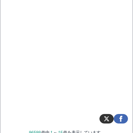
96599
件中
1
～
15
件を表示しています。