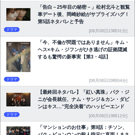
「告白－25年目の秘密－」松村北斗と観覧
車デート後、岡崎紗絵がサプライズハグ！
第5話ネタバレと予告
ドラマ
[08月08日23時31分]
「今、不倫が問題ではありません」キム・
ヘス×キム・ジフンがひき逃げの証拠隠滅
するも驚愕の新事実【第3・4話】
ドラマ
[08月08日20時04分]
【最終回ネタバレ】「紅い真珠」パク・ジ
ニが会長就任、ナム・サンジ＆カン・ダビ
ンはキス…“完全決着”のハッピーエンド
ドラマ
[08月08日19時12分]
「マンションのお仕事」第9話：チソン、
パク・ビョンウンの殺人指示に直面！まさ