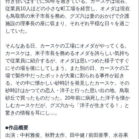
付き合いはすでに50年を過ぎている。カースケは現在、
従業員10人ほどの小さな町工場を経営し、オメダは現在
も鳥取県の米子市長を務め、グズ六は妻のおかげで介護
施設の理事長の座に収まり、それぞれ平穏な日々を過ご
していた。
そんなある日、カースケの工場にオメダがやってくる。
カースケは、米子市長を務めるオメダを誇らしい気持ち
で従業員に紹介するが、オメダは思いつめた様子ですぐ
にその場を後にしてしまう。また別の日、カースケの工
場で製作中だったポットが大量に割られる事件が起き
る。その中に懐かしい砂時計を発見したカースケ。その
砂時計はかつての恋人・洋子と行った思い出の地、鳥取
砂丘で買ったものだった。20年前に病死した洋子を懐か
しむカースケだが、グズ六から「洋子が生きてる！」と
驚きの情報を耳にし…。
■作品概要
出演：中村雅俊、秋野太作、田中健 / 前田亜季、水谷果