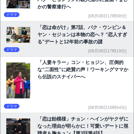
かの警察連行へ
ドラマ
[08月08日17時58分]
「恋は命がけ」第7話、パク・ウンビン＆
ヤン・セジョンは本物の恋へ？ “恋人すぎ
る”デートと12年前の事故の謎
ドラマ
[08月08日17時19分]
「人妻キラー」コン・ヒョジン、圧倒的
な“二面性”に絶賛の声！ワーキングママか
ら伝説のスナイパーへ
ドラマ
[08月08日15時54分]
「恋は飴模様」チョン・ヘインがヤクザに
なった理由が明らかに！可愛いデートに視
聴者も胸キュン【第3話第4話】