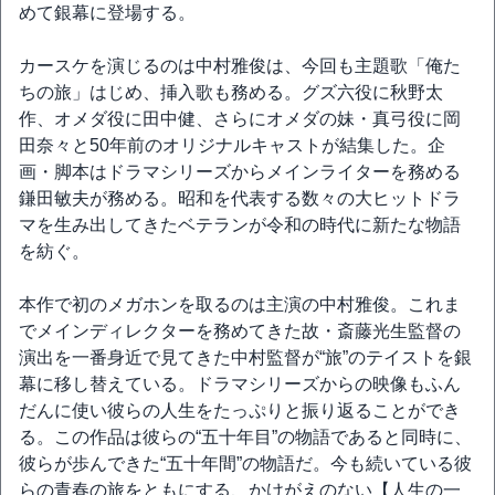
めて銀幕に登場する。
カースケを演じるのは中村雅俊は、今回も主題歌「俺た
ちの旅」はじめ、挿入歌も務める。グズ六役に秋野太
作、オメダ役に田中健、さらにオメダの妹・真弓役に岡
田奈々と50年前のオリジナルキャストが結集した。企
画・脚本はドラマシリーズからメインライターを務める
鎌田敏夫が務める。昭和を代表する数々の大ヒットドラ
マを生み出してきたベテランが令和の時代に新たな物語
を紡ぐ。
本作で初のメガホンを取るのは主演の中村雅俊。これま
でメインディレクターを務めてきた故・斎藤光生監督の
演出を一番身近で見てきた中村監督が“旅”のテイストを銀
幕に移し替えている。ドラマシリーズからの映像もふん
だんに使い彼らの人生をたっぷりと振り返ることができ
る。この作品は彼らの“五十年目”の物語であると同時に、
彼らが歩んできた“五十年間”の物語だ。今も続いている彼
らの青春の旅をともにする、かけがえのない【人生の一