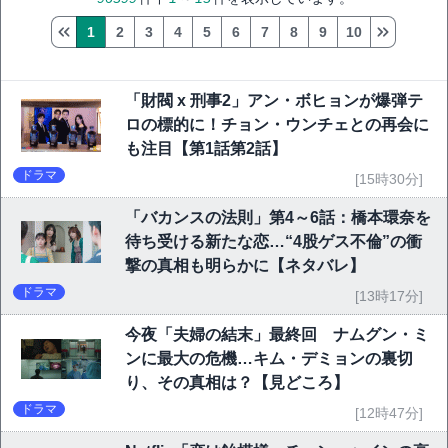
1
2
3
4
5
6
7
8
9
10
「財閥 x 刑事2」アン・ボヒョンが爆弾テ
ロの標的に！チョン・ウンチェとの再会に
も注目【第1話第2話】
ドラマ
[15時30分]
「バカンスの法則」第4～6話：橋本環奈を
待ち受ける新たな恋…“4股ゲス不倫”の衝
撃の真相も明らかに【ネタバレ】
ドラマ
[13時17分]
今夜「夫婦の結末」最終回 ナムグン・ミ
ンに最大の危機…キム・デミョンの裏切
り、その真相は？【見どころ】
ドラマ
[12時47分]