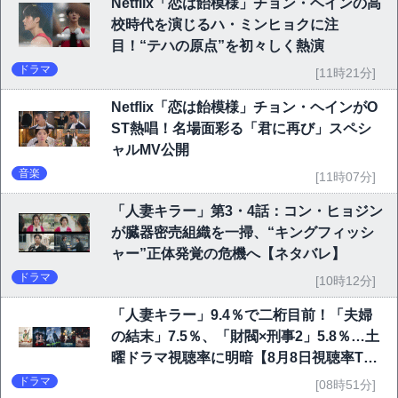
Netflix「恋は飴模様」チョン・ヘインの高
校時代を演じるハ・ミンヒョクに注
目！“テハの原点”を初々しく熱演
ドラマ
[11時21分]
Netflix「恋は飴模様」チョン・ヘインがO
ST熱唱！名場面彩る「君に再び」スペシ
ャルMV公開
音楽
[11時07分]
「人妻キラー」第3・4話：コン・ヒョジン
が臓器密売組織を一掃、“キングフィッシ
ャー”正体発覚の危機へ【ネタバレ】
ドラマ
[10時12分]
「人妻キラー」9.4％で二桁目前！「夫婦
の結末」7.5％、「財閥×刑事2」5.8％…土
曜ドラマ視聴率に明暗【8月8日視聴率TO
P10】
ドラマ
[08時51分]