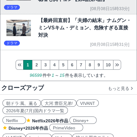
ドラマ
[08月08日15時33分]
【最終回直前】「夫婦の結末」ナムグン・
ミンVSキム・デミョン、危険すぎる直接
対決
ドラマ
[08月08日15時31分]
1
2
3
4
5
6
7
8
9
10
96599
件中
1
～
15
件を表示しています。
クローズアップ
もっと見る
朝ドラ:風、薫る
大河:豊臣兄弟!
VIVANT
2026年夏(7月)国内ドラマ一覧
Netflix
Disney+
Netflix2026年作品
PrimeVideo
Disney+2026年作品