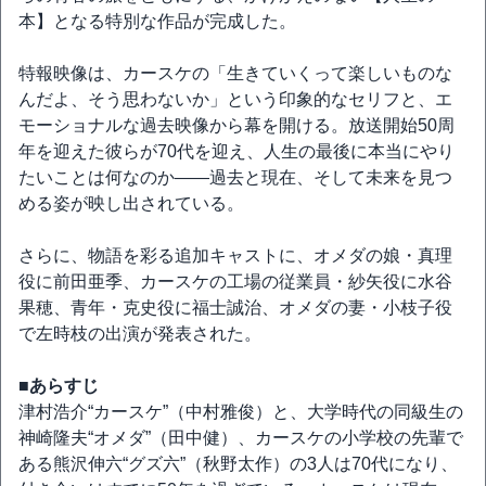
本】となる特別な作品が完成した。
特報映像は、カースケの「生きていくって楽しいものな
んだよ、そう思わないか」という印象的なセリフと、エ
モーショナルな過去映像から幕を開ける。放送開始50周
年を迎えた彼らが70代を迎え、人生の最後に本当にやり
たいことは何なのか――過去と現在、そして未来を見つ
める姿が映し出されている。
さらに、物語を彩る追加キャストに、オメダの娘・真理
役に前田亜季、カースケの工場の従業員・紗矢役に水谷
果穂、青年・克史役に福士誠治、オメダの妻・小枝子役
で左時枝の出演が発表された。
■あらすじ
津村浩介“カースケ”（中村雅俊）と、大学時代の同級生の
神崎隆夫“オメダ”（田中健）、カースケの小学校の先輩で
ある熊沢伸六“グズ六”（秋野太作）の3人は70代になり、