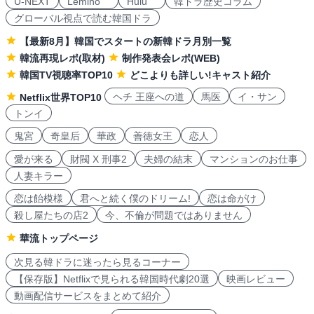
U-NEXT
Lemino
Hulu
韓ドラ歴史コラム
グローバル視点で読む韓国ドラ
【最新8月】韓国でスタートの新韓ドラ月別一覧
韓流再現レポ(取材)
制作発表会レポ(WEB)
韓国TV視聴率TOP10
どこよりも詳しい!キャスト紹介
ヘチ 王座への道
馬医
イ・サン
Netflix世界TOP10
トンイ
鬼宮
奇皇后
華政
善徳女王
恋人
愛が来る
財閥 X 刑事2
夫婦の結末
マンションのお仕事
人妻キラー
恋は飴模様
君へと続く僕のドリーム!
恋は命がけ
殺し屋たちの店2
今、不倫が問題ではありません
華流トップページ
次見る韓ドラに迷ったら見るコーナー
【保存版】Netflixで見られる韓国時代劇20選
映画レビュー
動画配信サービスをまとめて紹介