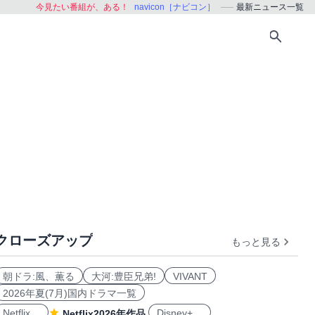
今見たい番組が、ある！
navicon［ナビコン］
最新ニュース一覧
クローズアップ
もっと見る
朝ドラ:風、薫る
大河:豊臣兄弟!
VIVANT
2026年夏(7月)国内ドラマ一覧
Netflix
Disney+
Netflix2026年作品