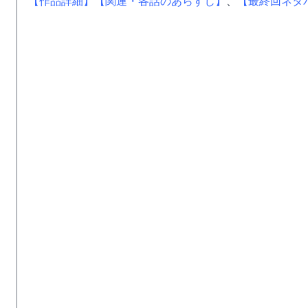
【作品詳細】
【関連・各話のあらすじ】
、
【最終回ネタ