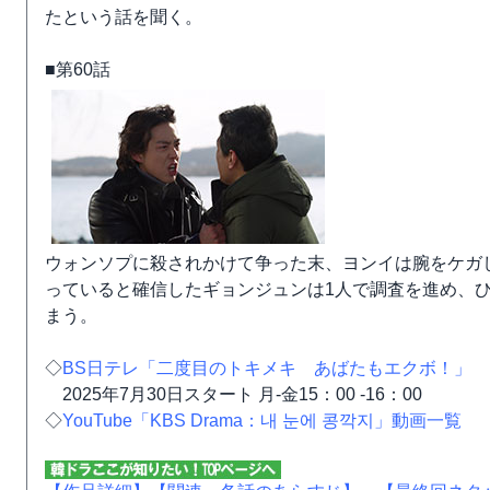
たという話を聞く。
■第60話
ウォンソプに殺されかけて争った末、ヨンイは腕をケガ
っていると確信したギョンジュンは1人で調査を進め、
まう。
◇
BS日テレ「二度目のトキメキ あばたもエクボ！」
2025年7月30日スタート 月-金15：00 -16：00
◇
YouTube「KBS Drama：내 눈에 콩깍지」動画一覧