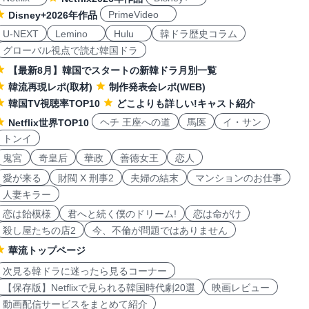
PrimeVideo
Disney+2026年作品
U-NEXT
Lemino
Hulu
韓ドラ歴史コラム
グローバル視点で読む韓国ドラ
【最新8月】韓国でスタートの新韓ドラ月別一覧
韓流再現レポ(取材)
制作発表会レポ(WEB)
韓国TV視聴率TOP10
どこよりも詳しい!キャスト紹介
ヘチ 王座への道
馬医
イ・サン
Netflix世界TOP10
トンイ
鬼宮
奇皇后
華政
善徳女王
恋人
愛が来る
財閥 X 刑事2
夫婦の結末
マンションのお仕事
人妻キラー
恋は飴模様
君へと続く僕のドリーム!
恋は命がけ
殺し屋たちの店2
今、不倫が問題ではありません
華流トップページ
次見る韓ドラに迷ったら見るコーナー
【保存版】Netflixで見られる韓国時代劇20選
映画レビュー
動画配信サービスをまとめて紹介