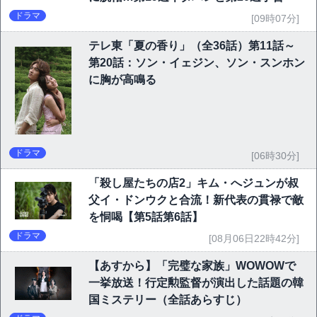
ドラマ
[09時07分]
テレ東「夏の香り」（全36話）第11話～
第20話：ソン・イェジン、ソン・スンホン
に胸が高鳴る
ドラマ
[06時30分]
「殺し屋たちの店2」キム・へジュンが叔
父イ・ドンウクと合流！新代表の貫禄で敵
を恫喝【第5話第6話】
ドラマ
[08月06日22時42分]
【あすから】「完璧な家族」WOWOWで
一挙放送！行定勲監督が演出した話題の韓
国ミステリー（全話あらすじ）