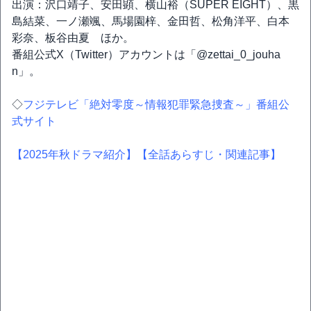
出演：沢口靖子、安田顕、横山裕（SUPER EIGHT）、黒
島結菜、一ノ瀬颯、馬場園梓、金田哲、松角洋平、白本
彩奈、板谷由夏 ほか。
番組公式X（Twitter）アカウントは「@zettai_0_jouha
n」。
◇
フジテレビ「絶対零度～情報犯罪緊急捜査～」番組公
式サイト
【2025年秋ドラマ紹介】
【全話あらすじ・関連記事】