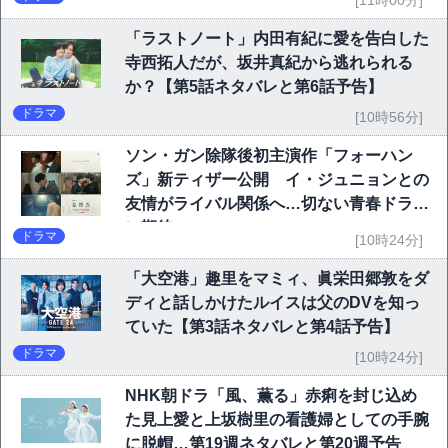
[11時00分]
「ラストノート」内田有紀に愛を告白した
寺西拓人だが、坂井真紀から逃れられる
か？【第5話ネタバレと第6話予告】
ドラマ
[10時56分]
ソン・ガン除隊後初主演作「フォーハン
ズ」新ティザー公開 イ・ジュニョンとの
友情がライバル関係へ…切ない青春ドラマ
に期待
ドラマ
[10時24分]
「大空港」趣里をマミィ、眞栄田郷敦をダ
ディと話しかけたルイスは父のDVを知っ
ていた【第3話ネタバレと第4話予告】
ドラマ
[10時24分]
NHK朝ドラ「風、薫る」赤痢を封じ込め
た見上愛と上坂樹里の看護婦としての手腕
に脱帽…第19週ネタバレと第20週予告