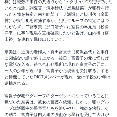
梓）は複数の事件の共通点から “トクリュウ”の犯行ではな
いかと推測。調査官・清水紗枝（黒島結菜）が犯行を行
った人物を特定、南方睦郎（一ノ瀬颯）と掛川啓（金田
哲）が実行犯を逮捕するが、犯行グループの特定にはつ
ながらず、二宮奈美（沢口靖子）は室長の早見浩（松角
洋平）に事件現場を直接確認したいと告げ、山内徹（横
山裕）を連れて飛び出していく。
奈美は、近所の老婦人・真田富貴子（梅沢昌代）と事件
に関係ない話で盛り上がる。後日、富貴子の元に怪しげ
な電話が入る。待ち合わせ場所に現れた富貴子の元に、
一人の少年が近づき、富貴子から現金を受け取る。する
と待機していたDICTメンバーが現れ、受け子役の少年は
逮捕される。
富貴子が犯罪グループのターゲットになっていることに
気づいた奈美は、彼女の警護を依頼。しかし、犯罪グル
ーブは巡回中の警察官たちを追いやり、強盗を決行、そ
の結果、富貴子は四人組の強盗から暴行を受けて大けが