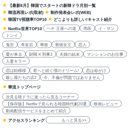
【最新8月】韓国でスタートの新韓ドラ月別一覧
韓流再現レポ(取材)
制作発表会レポ(WEB)
韓国TV視聴率TOP10
どこよりも詳しい!キャスト紹介
ヘチ 王座への道
馬医
イ・サン
Netflix世界TOP10
トンイ
鬼宮
奇皇后
華政
善徳女王
恋人
愛が来る
財閥 X 刑事2
夫婦の結末
マンションのお仕事
人妻キラー
恋は飴模様
君へと続く僕のドリーム!
恋は命がけ
殺し屋たちの店2
今、不倫が問題ではありません
華流トップページ
次見る韓ドラに迷ったら見るコーナー
【保存版】Netflixで見られる韓国時代劇20選
映画レビュー
動画配信サービスをまとめて紹介
もっと見る>>
アクセスランキング