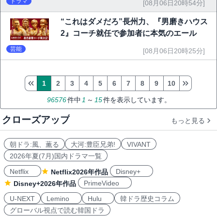
ドラマ
[08月06日20時54分]
“これはダメだろ”長州力、『男磨きハウス
2』コーチ就任で参加者に本気のエール
芸能
[08月06日20時25分]
1
2
3
4
5
6
7
8
9
10
96576
件中
1
～
15
件を表示しています。
クローズアップ
もっと見る
朝ドラ:風、薫る
大河:豊臣兄弟!
VIVANT
2026年夏(7月)国内ドラマ一覧
Netflix
Disney+
Netflix2026年作品
PrimeVideo
Disney+2026年作品
U-NEXT
Lemino
Hulu
韓ドラ歴史コラム
グローバル視点で読む韓国ドラ