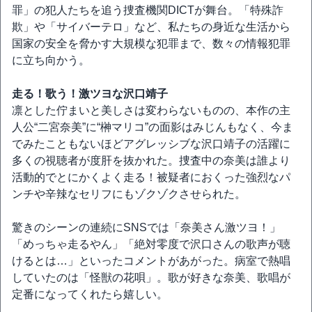
罪」の犯人たちを追う捜査機関DICTが舞台。「特殊詐
欺」や「サイバーテロ」など、私たちの身近な生活から
国家の安全を脅かす大規模な犯罪まで、数々の情報犯罪
に立ち向かう。
走る！歌う！激ツヨな沢口靖子
凛とした佇まいと美しさは変わらないものの、本作の主
人公“二宮奈美”に“榊マリコ”の面影はみじんもなく、今ま
でみたこともないほどアグレッシブな沢口靖子の活躍に
多くの視聴者が度肝を抜かれた。捜査中の奈美は誰より
活動的でとにかくよく走る！被疑者におくった強烈なパ
ンチや辛辣なセリフにもゾクゾクさせられた。
驚きのシーンの連続にSNSでは「奈美さん激ツヨ！」
「めっちゃ走るやん」「絶対零度で沢口さんの歌声が聴
けるとは…」といったコメントがあがった。病室で熱唱
していたのは「怪獣の花唄」。歌が好きな奈美、歌唱が
定番になってくれたら嬉しい。