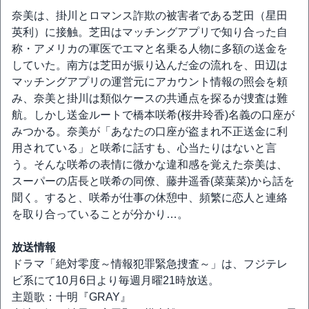
奈美は、掛川とロマンス詐欺の被害者である芝田（星田
英利）に接触。芝田はマッチングアプリで知り合った自
称・アメリカの軍医でエマと名乗る人物に多額の送金を
していた。南方は芝田が振り込んだ金の流れを、田辺は
マッチングアプリの運営元にアカウント情報の照会を頼
み、奈美と掛川は類似ケースの共通点を探るが捜査は難
航。しかし送金ルートで橋本咲希(桜井玲香)名義の口座が
みつかる。奈美が「あなたの口座が盗まれ不正送金に利
用されている」と咲希に話すも、心当たりはないと言
う。そんな咲希の表情に微かな違和感を覚えた奈美は、
スーパーの店長と咲希の同僚、藤井遥香(菜葉菜)から話を
聞く。すると、咲希が仕事の休憩中、頻繁に恋人と連絡
を取り合っていることが分かり…。
放送情報
ドラマ「絶対零度～情報犯罪緊急捜査～」は、フジテレ
ビ系にて10月6日より毎週月曜21時放送。
主題歌：十明『GRAY』