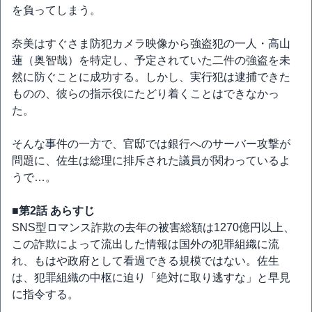
を負ってしまう。
奈美はすぐさま防犯カメラ映像から強盗犯の一人・高山
蓮（奥智哉）を特定し、予定されていた二件の強盗を未
然に防ぐことに成功する。しかし、実行犯は逮捕できた
ものの、彼らの指示役にたどり着くことはできなかっ
た。
そんな事件の一方で、官邸では銀行へのサーバー攻撃が
問題に、佐生は総理に排斥された議員が関わっているよ
うで…。
■第2話 あらすじ
SNS型ロマンス詐欺の去年の被害総額は1270億円以上、
この詐欺によって流出した情報は国外の犯罪組織に流
れ、もはや政府として看過できる規模ではない。佐生
は、犯罪組織の中枢に迫り「絶対に取り逃すな」と早見
に指令する。