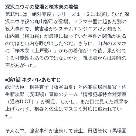
深沢ユウキの登場と桜木泉の着信
第1話には「絶対零度」シリーズ１・２に出演していた深
沢ユウキ役の丸山智己が登場。ドラマ中盤に起きた別の
殺人事件で、被害者がシステムエンジニアだと知ると、
山内徹（横山裕）が最後に扱っていた事件と関係がある
のではと山内を呼び出したのだ。さらに、山内のスマホ
に「桜木泉（上戸彩）」からの着信が！今後、泉が出て
くる可能性もあるのではないかと、視聴者からは期待の
声があがった。
■第1話 ネタバレあらすじ
総理大臣・桐谷杏子（板谷由夏）と内閣官房副長官・佐
生新次郎（安田顕）直轄のチーム『情報犯罪特命対策室
（通称DICT）』が発足。しかし、まだ目に見えた成果を
上げられず、桐谷と佐生はマスコミ対応に追われてい
た。
そんな中、強盗事件が連続して発生。田辺智代（馬場園