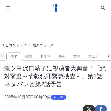
ナビコントップ
最新ニュース
全て
韓流
ドラマ
映画
芸能
アニメ
音
激ツヨ沢口靖子に視聴者大興奮！「絶
対零度～情報犯罪緊急捜査～」第1話
ネタバレと第2話予告
2025年10月07日00時00分
ドラマ