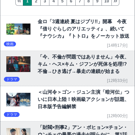
1
2
3
4
5
6
7
8
9
10
金ロ「3週連続 夏はジブリ!!」開幕 今夜
『借りぐらしのアリエッティ』、続いて
『ナウシカ』『トトロ』をノーカット放送
映画
[14時17分]
「今、不倫が問題ではありません」今夜、
キム・ヘス×キム・ジフンが死体を処理!?
不倫→ひき逃げ→暴走の連鎖が始まる
ドラマ
[12時33分]
＜山河令＞ゴン・ジュン主演「暗河伝」つ
いに日本上陸！映画級アクションが話題、
日本版予告編解禁
ドラマ
[12時00分]
「財閥×刑事2」アン・ボヒョン×チョン・
ウンチェの最悪の過去が明らかに…第1話