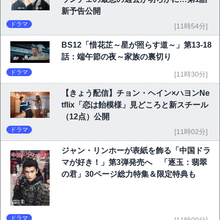
新予告公開
ドラマ
[11時54分]
BS12「惜花芷～星が照らす道～」第13-18
話：端午節の夜～家族の裏切り
ドラマ
[11時30分]
【きょう配信】チョン・ヘイン×ハヨンNe
tflix「恋は飴模様」見どころと新スチール
（12点）公開
ドラマ
[11時02分]
ジャン・リンホーが表紙を飾る「中国ドラ
マが好き！」第3弾発売へ 「逐玉：翡翠
の君」30ページ総力特集＆限定特典も
ドラマ