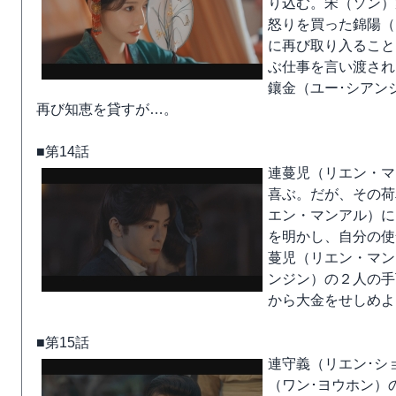
り込む。宋（ソン）
怒りを買った錦陽（
に再び取り入ること
ぶ仕事を言い渡され
鑲金（ユー･シアン
再び知恵を貸すが…。
■第14話
連蔓児（リエン・マ
喜ぶ。だが、その荷
エン・マンアル）に
を明かし、自分の使
蔓児（リエン・マン
ンジン）の２人の手
から大金をせしめよ
■第15話
連守義（リエン･シ
（ワン･ヨウホン）