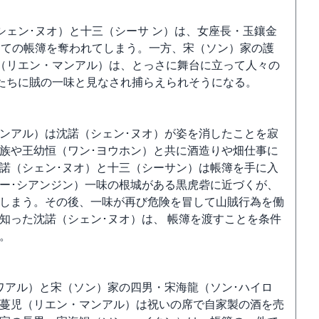
ェン･ヌオ）と十三（シーサ ン）は、女座長・玉鑲金
当ての帳簿を奪われてしまう。一方、宋（ソン）家の護
（リエン・マンアル）は、とっさに舞台に立って人々の
たちに賊の一味と見なされ捕らえられそうになる。
ンアル）は沈諾（シェン･ヌオ）が姿を消したことを寂
族や王幼恒（ワン･ヨウホン）と共に酒造りや畑仕事に
諾（シェン･ヌオ）と十三（シーサン）は帳簿を手に入
ー･シアンジン）一味の根城がある黒虎砦に近づくが、
しまう。その後、一味が再び危険を冒して山賊行為を働
知った沈諾（シェン･ヌオ）は、 帳簿を渡すことを条件
。
ワアル）と宋（ソン）家の四男・宋海龍（ソン･ハイロ
蔓児（リエン・マンアル）は祝いの席で自家製の酒を売