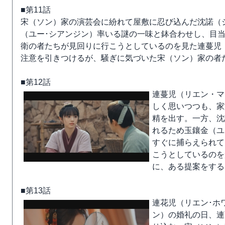
■第11話
宋（ソン）家の演芸会に紛れて屋敷に忍び込んだ沈諾（シ
（ユー･シアンジン）率いる謎の一味と鉢合わせし、目
衛の者たちが見回りに行こうとしているのを見た連蔓児
注意を引きつけるが、騒ぎに気づいた宋（ソン）家の者
■第12話
連蔓児（リエン・マ
しく思いつつも、家
精を出す。一方、沈
れるため玉鑲金（ユ
すぐに捕らえられて
こうとしているのを
に、ある提案をする
■第13話
連花児（リエン･ホ
ン）の婚礼の日、連