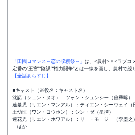
「田園ロマンス～恋の収穫祭～」
は、<農村> × <ラ
定番の“王宮”“陰謀”“権力闘争”とは一線を画し、農村
【全話あらすじ】
■キャスト（※役名：キャスト名）
沈諾（シェン・ヌオ）：ツォン・シュンシー（曾舜晞）
連蔓児（リエン・マンアル）：ティエン・シーウェイ（
王幼恒（ワン・ヨウホン）：シン・ゼ（星擇）
連花児（リエン・ホワアル）：リー・モージー（李墨之
ほか