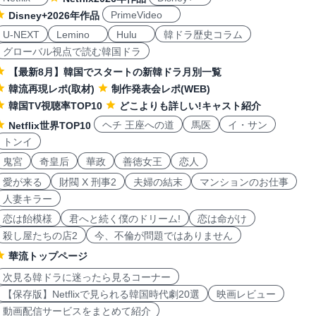
PrimeVideo
Disney+2026年作品
U-NEXT
Lemino
Hulu
韓ドラ歴史コラム
グローバル視点で読む韓国ドラ
【最新8月】韓国でスタートの新韓ドラ月別一覧
韓流再現レポ(取材)
制作発表会レポ(WEB)
韓国TV視聴率TOP10
どこよりも詳しい!キャスト紹介
ヘチ 王座への道
馬医
イ・サン
Netflix世界TOP10
トンイ
鬼宮
奇皇后
華政
善徳女王
恋人
愛が来る
財閥 X 刑事2
夫婦の結末
マンションのお仕事
人妻キラー
恋は飴模様
君へと続く僕のドリーム!
恋は命がけ
殺し屋たちの店2
今、不倫が問題ではありません
華流トップページ
次見る韓ドラに迷ったら見るコーナー
【保存版】Netflixで見られる韓国時代劇20選
映画レビュー
動画配信サービスをまとめて紹介