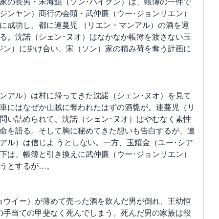
家の長男・宋海鯤（ソン･ハイクン）は、帳簿の一件で
ジンヤン）商行の会頭・武仲廉（ウー･ジョンリエン）
に成功し、都に連蔓児 （リエン・マンアル）の酒を運
る。沈諾（シェン･ヌオ）はなかなか帳簿を渡さない玉
ジン）に掛け合い、宋（ソン）家の積み荷を奪う計画に
ンアル）は村に帰ってきた沈諾（シェン･ヌオ）を見て
車にはなぜか山賊に奪われたはずの酒甕が。連蔓児（リ
問い詰められて、沈諾（シェン･ヌオ）はやむなく素性
命を語る。そして胸に秘めてきた想いも告白するが、連
アル）は信じよ うとしない。一方、玉鑲金（ユー･シア
下は、帳簿と引き換えに武仲廉（ウー･ジョンリエン）
うとするが…。
ョウイー）が薄めて売った酒を飲んだ男が倒れ、王幼恒
の手当ての甲斐なく死んでしまう。死んだ男の家族は役