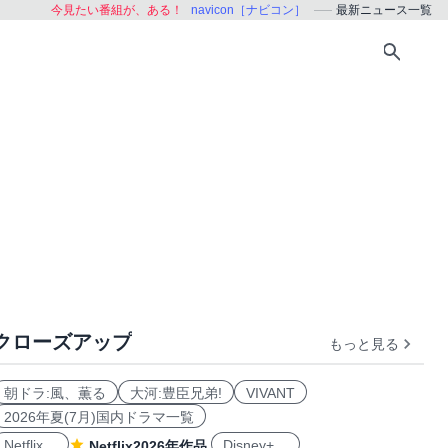
今見たい番組が、ある！
navicon［ナビコン］
最新ニュース一覧
クローズアップ
もっと見る
朝ドラ:風、薫る
大河:豊臣兄弟!
VIVANT
2026年夏(7月)国内ドラマ一覧
Netflix
Disney+
Netflix2026年作品