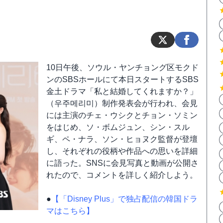
10日午後、ソウル・ヤンチョング区モクド
ンのSBSホールにて本日スタートするSBS
金土ドラマ「私と結婚してくれますか？」
（우주메리미）制作発表会が行われ、会見
には主演のチェ・ウシクとチョン・ソミン
をはじめ、ソ・ボムジュン、シン・スル
ギ、ペ・ナラ、ソン・ヒョヌク監督が登壇
し、それぞれの役柄や作品への思いを詳細
に語った。SNSに会見写真と動画が公開さ
れたので、コメントを詳しく紹介しよう。
●
【「Disney Plus」で独占配信の韓国ドラ
マはこちら】