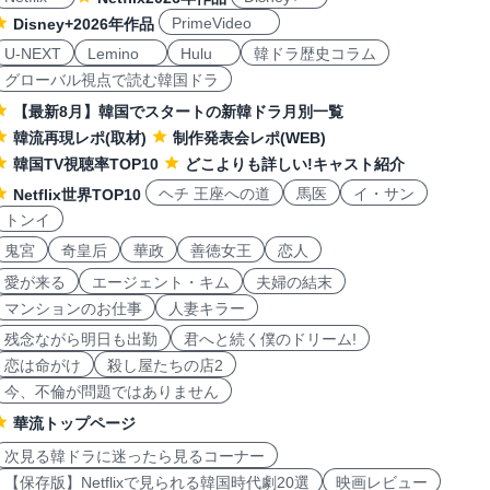
PrimeVideo
Disney+2026年作品
U-NEXT
Lemino
Hulu
韓ドラ歴史コラム
グローバル視点で読む韓国ドラ
【最新8月】韓国でスタートの新韓ドラ月別一覧
韓流再現レポ(取材)
制作発表会レポ(WEB)
韓国TV視聴率TOP10
どこよりも詳しい!キャスト紹介
ヘチ 王座への道
馬医
イ・サン
Netflix世界TOP10
トンイ
鬼宮
奇皇后
華政
善徳女王
恋人
愛が来る
エージェント・キム
夫婦の結末
マンションのお仕事
人妻キラー
残念ながら明日も出勤
君へと続く僕のドリーム!
恋は命がけ
殺し屋たちの店2
今、不倫が問題ではありません
華流トップページ
次見る韓ドラに迷ったら見るコーナー
【保存版】Netflixで見られる韓国時代劇20選
映画レビュー