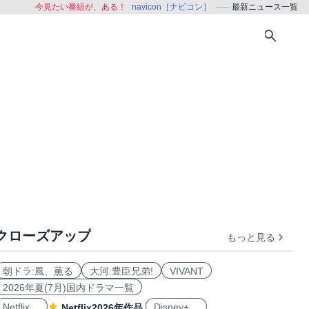
今見たい番組が、ある！
navicon［ナビコン］
最新ニュース一覧
クローズアップ
もっと見る
朝ドラ:風、薫る
大河:豊臣兄弟!
VIVANT
2026年夏(7月)国内ドラマ一覧
Netflix
Disney+
Netflix2026年作品