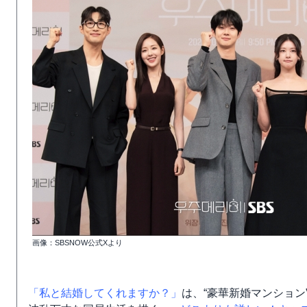
画像：SBSNOW公式Xより
「私と結婚してくれますか？」
は、“豪華新婚マンション