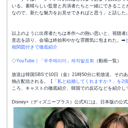
いる。素晴らしい監督と共演者たちと一緒にできること
なので、新たな魅力をお見せできればと思う」と話した
以上のように出席者たちは本作への熱い思いと、視聴者
意志を語り、会場は終始和やかな雰囲気に包まれた。➡
相関図付きで徹底紹介
◇
YouTube｜「우주메리미」제작발표회
（動画一覧）
放送は韓国SBSで10日（金）21時50分に初放送、その
独占配信される。
【「私と結婚してくれますか？」を2
ころ、キャストの徹底紹介、韓国での反応などを紹介し
Disney+（ディズニープラス）公式Xには、日本版の