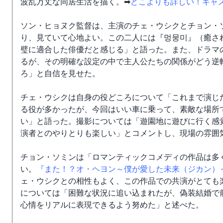
波乱万丈な同居生活を描く。➡
どこよりも詳しい！キャ
ソン・ヒョヌク監督は、主演のチェ・ウシクとチョン・
り、見ていて心地よい。この二人には『멍뭉미』（癒さ
璧に適合した俳優だと感じる」と語った。また、ドラマ
るが、その明確な設定の中で主人公たちの関係がどう逆
ろ」と自信を見せた。
チェ・ウシクは自身の役どころについて「これまで演じ
る役が多かったが、今回はいい車に乗って、素敵な場所
い」と語った。撮影については「遊園地に遊びに行く感
演者とのやりとりも楽しい」とコメントし、現場の雰囲
チョン・ソミンは「ロマンティックコメディの作品は多
い。
『また！？オ・ヘヨン～僕が愛した未来（ジカン）
ェ・ウシクとの相性もよく、この作品での共演がとても
については「困難な状況に追い込まれたが、偽装結婚で
心情をリアルに表現できるよう努めた」と述べた。