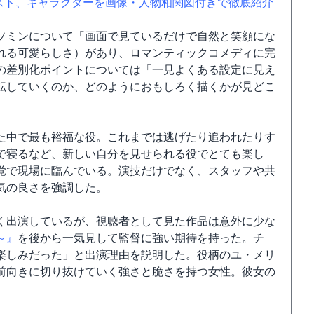
スト、キャラクターを画像・人物相関図付きで徹底紹介
ソミンについて「画面で見ているだけで自然と笑顔にな
れる可愛らしさ）があり、ロマンティックコメディに完
の差別化ポイントについては「一見よくある設定に見え
転していくのか、どのようにおもしろく描くかが見どこ
た中で最も裕福な役。これまでは逃げたり追われたりす
で寝るなど、新しい自分を見せられる役でとても楽し
覚で現場に臨んでいる。演技だけでなく、スタッフや共
気の良さを強調した。
く出演しているが、視聴者として見た作品は意外に少な
～』
を後から一気見して監督に強い期待を持った。チ
楽しみだった」と出演理由を説明した。役柄のユ・メリ
前向きに切り抜けていく強さと脆さを持つ女性。彼女の