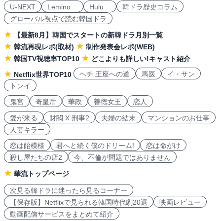
U-NEXT
Lemino
Hulu
韓ドラ歴史コラム
グローバル視点で読む韓国ドラ
【最新8月】韓国でスタートの新韓ドラ月別一覧
韓流再現レポ(取材)
制作発表会レポ(WEB)
韓国TV視聴率TOP10
どこよりも詳しい!キャスト紹介
ヘチ 王座への道
馬医
イ・サン
Netflix世界TOP10
トンイ
鬼宮
奇皇后
華政
善徳女王
恋人
愛が来る
財閥 X 刑事2
夫婦の結末
マンションのお仕事
人妻キラー
恋は飴模様
君へと続く僕のドリーム!
恋は命がけ
殺し屋たちの店2
今、不倫が問題ではありません
華流トップページ
次見る韓ドラに迷ったら見るコーナー
【保存版】Netflixで見られる韓国時代劇20選
映画レビュー
動画配信サービスをまとめて紹介