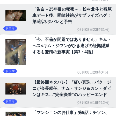
「告白－25年目の秘密－」松村北斗と観覧
車デート後、岡崎紗絵がサプライズハグ！
第5話ネタバレと予告
ドラマ
[08月08日23時31分]
「今、不倫が問題ではありません」キム・
ヘス×キム・ジフンがひき逃げの証拠隠滅
するも驚愕の新事実【第3・4話】
ドラマ
[08月08日20時04分]
【最終回ネタバレ】「紅い真珠」パク・ジ
ニが会長就任、ナム・サンジ＆カン・ダビ
ンはキス…“完全決着”のハッピーエンド
ドラマ
[08月08日19時12分]
「マンションのお仕事」第9話：チソン、