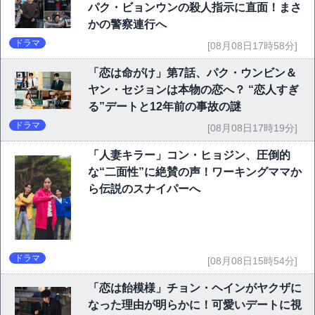
パク・ビョンウンの殺人指示に直面！まさ
かの警察連行へ
ドラマ
[08月08日17時58分]
「恋は命がけ」第7話、パク・ウンビン＆
ヤン・セジョンは本物の恋へ？ “恋人すぎ
る”デートと12年前の事故の謎
ドラマ
[08月08日17時19分]
「人妻キラー」コン・ヒョジン、圧倒的
な“二面性”に絶賛の声！ワーキングママか
ら伝説のスナイパーへ
ドラマ
[08月08日15時54分]
「恋は飴模様」チョン・ヘインがヤクザに
なった理由が明らかに！可愛いデートに視