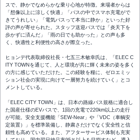
スで、静かでなめらかな乗り心地が特徴。来場者からは
「想像以上に涼しく快適」「バスの中でスマホ充電がで
きてうれしい」「電気バスって本当に静か」といった好
評の声が寄せられた。スタッフ送迎バスでは「炎天下を
歩かずに済んだ」「雨の日でも助かった」との声も多
く、快適性と利便性の高さが際立った。
ヒョンデ代表取締役社長・七五三木敏幸氏は、「ELEC C
ITY TOWNを通じて、人と環境が共に輝く未来の姿を多く
の方に感じていただけた。この経験を糧に、ゼロエミッ
ション社会の実現に向けて一層努力を続けていく」とコ
メントしている。
「ELEC CITY TOWN」は、日本の路線バス規格に適合し
た国産仕様のEVバスで、1回の充電で220km以上の走行
が可能。安全支援機能「SEW-Near」や「VDC（車輌安
定装置）」を標準装備し、静粛さだけでなく安全性と信
頼性も高めている。また、アフターサービス体制も充実
しており、国内翌日納品率95％以上を目指すなど、導入