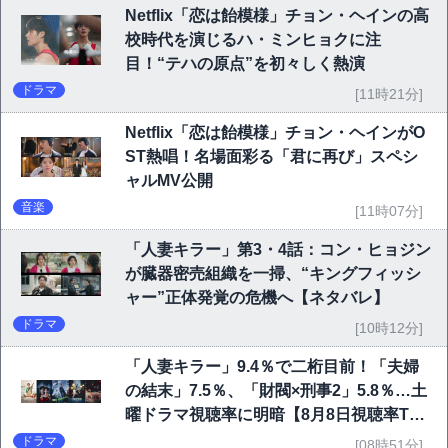
Netflix「恋は飴模様」チョン・ヘインの高
校時代を演じるハ・ミンヒョクに注
目！“テハの原点”を初々しく熱演
ドラマ
[11時21分]
Netflix「恋は飴模様」チョン・ヘインがO
ST熱唱！名場面彩る「君に再び」スペシ
ャルMV公開
音楽
[11時07分]
「人妻キラー」第3・4話：コン・ヒョジン
が臓器密売組織を一掃、“キングフィッシ
ャー”正体発覚の危機へ【ネタバレ】
ドラマ
[10時12分]
「人妻キラー」9.4％で二桁目前！「夫婦
の結末」7.5％、「財閥×刑事2」5.8％…土
曜ドラマ視聴率に明暗【8月8日視聴率TO
P10】
ドラマ
[08時51分]