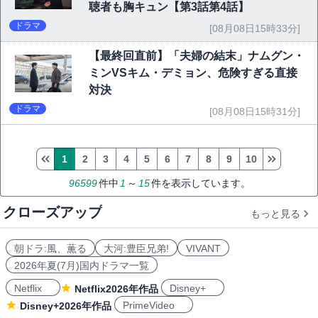
聴者も胸キュン【第3話第4話】
ドラマ
[08月08日15時33分]
【最終回直前】「夫婦の結末」ナムグン・
ミンVSキム・デミョン、危険すぎる直接
対決
ドラマ
[08月08日15時31分]
1
2
3
4
5
6
7
8
9
10
96599
件中
1
～
15
件を表示しています。
クローズアップ
もっと見る
朝ドラ:風、薫る
大河:豊臣兄弟!
VIVANT
2026年夏(7月)国内ドラマ一覧
Netflix
Disney+
Netflix2026年作品
PrimeVideo
Disney+2026年作品