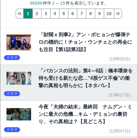
96599
件中
1
～
15
件を表示しています。
1
2
3
4
5
6
7
8
9
10
「財閥 x 刑事2」アン・ボヒョンが爆弾テ
ロの標的に！チョン・ウンチェとの再会に
も注目【第1話第2話】
ドラマ
[15時30分]
「バカンスの法則」第4～6話：橋本環奈を
待ち受ける新たな恋…“4股ゲス不倫”の衝
撃の真相も明らかに【ネタバレ】
ドラマ
[13時17分]
今夜「夫婦の結末」最終回 ナムグン・ミ
ンに最大の危機…キム・デミョンの裏切
り、その真相は？【見どころ】
ドラマ
[12時47分]