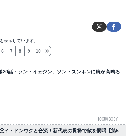
を表示しています。
6
7
8
9
10
～第20話：ソン・イェジン、ソン・スンホンに胸が高鳴る
[06時30分]
父イ・ドンウクと合流！新代表の貫禄で敵を恫喝【第5