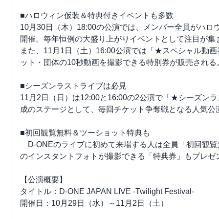
■ハロウィン仮装＆特典付きイベントも多数
10月30日（木）18:00の公演では、メンバー全員が
開催。毎年恒例の大盛り上がりイベントとして注目が集
また、11月1日（土）16:00公演では「★スペシャル
ット・団体の10秒動画を撮影できる特別券が販売される
■シーズンラストライブは必見
11月2日（日）は12:00と16:00の2公演で「★シ
成のステージとして、毎回チケット争奪戦となる人気公
■初回観覧無料＆ツーショット特典も
D-ONEのライブに初めて来場する人は全員「初回観
のインスタントフォトが撮影できる「特典券」もプレゼ
【公演概要】
タイトル：D-ONE JAPAN LIVE -Twilight Festival-
開催日：10月29日（水）～11月2日（土）