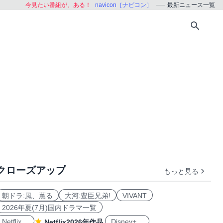
今見たい番組が、ある！
navicon［ナビコン］
最新ニュース一覧
クローズアップ
もっと見る
朝ドラ:風、薫る
大河:豊臣兄弟!
VIVANT
2026年夏(7月)国内ドラマ一覧
Netflix
Disney+
Netflix2026年作品