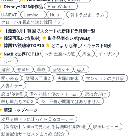
PrimeVideo
Disney+2026年作品
U-NEXT
Lemino
Hulu
韓ドラ歴史コラム
グローバル視点で読む韓国ドラ
【最新8月】韓国でスタートの新韓ドラ月別一覧
韓流再現レポ(取材)
制作発表会レポ(WEB)
韓国TV視聴率TOP10
どこよりも詳しい!キャスト紹介
ヘチ 王座への道
馬医
イ・サン
Netflix世界TOP10
トンイ
鬼宮
奇皇后
華政
善徳女王
恋人
愛が来る
財閥 X 刑事2
夫婦の結末
マンションのお仕事
人妻キラー
恋は飴模様
君へと続く僕のドリーム!
恋は命がけ
殺し屋たちの店2
今、不倫が問題ではありません
華流トップページ
次見る韓ドラに迷ったら見るコーナー
【保存版】Netflixで見られる韓国時代劇20選
映画レビュー
動画配信サービスをまとめて紹介