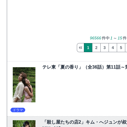
96566
件中
1
～
15
件
1
2
3
4
5
テレ東「夏の香り」（全36話）第11話
ドラマ
「殺し屋たちの店2」キム・へジュンが叔