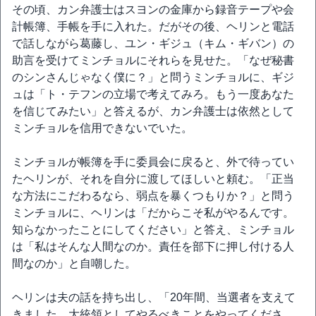
その頃、カン弁護士はスヨンの金庫から録音テープや会
計帳簿、手帳を手に入れた。だがその後、ヘリンと電話
で話しながら葛藤し、ユン・ギジュ（キム・ギバン）の
助言を受けてミンチョルにそれらを見せた。「なぜ秘書
のシンさんじゃなく僕に？」と問うミンチョルに、ギジ
ュは「ト・テフンの立場で考えてみろ。もう一度あなた
を信じてみたい」と答えるが、カン弁護士は依然として
ミンチョルを信用できないでいた。
ミンチョルが帳簿を手に委員会に戻ると、外で待ってい
たヘリンが、それを自分に渡してほしいと頼む。「正当
な方法にこだわるなら、弱点を暴くつもりか？」と問う
ミンチョルに、ヘリンは「だからこそ私がやるんです。
知らなかったことにしてください」と答え、ミンチョル
は「私はそんな人間なのか。責任を部下に押し付ける人
間なのか」と自嘲した。
ヘリンは夫の話を持ち出し、「20年間、当選者を支えて
きました。大統領としてやるべきことをやってくださ