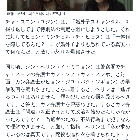
画像：MBN「퍼스트레이디」EP8より
チャ・スヨン（ユジン）は、「婚外子スキャンダル」を
掘り返してまで特別法の制定を阻止しようとした。それ
に対してヒョン・ミンチョル（チ・ヒョヌ）は「一体何
を隠してるんだ？ 君が婚外子よりも恐れている真実っ
て何なんだ」と激しい怒りを爆発させた。
同じ頃、シン・ヘリン（イ・ミニョン）は警察署でチ
ャ・スヨンの弁護士カン・ソノ（カン・スンホ）と対
面。カン弁護士がヒョン・ジユ（パク・ソギョン）の学
暴動画を流出させたことを非難すると、ヘリンは「逃げ
るつもりはありません。罪を犯したなら罰を受けるべき
です」と答え、カン弁護士を戸惑わせた。するとカン弁
護士は「間違いを正そうとして政治を始めたんじゃなか
ったんですか？ 当選者のために不法行為まで犯すなん
て理解できません」と厳しく指摘。ヘリンは「私が求め
ているのは真実です。死後も濡れ衣を着せられたト・テ