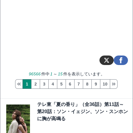
96566
件中
1
～
15
件を表示しています。
1
2
3
4
5
6
7
8
9
10
テレ東「夏の香り」（全36話）第11話～
第20話：ソン・イェジン、ソン・スンホン
に胸が高鳴る