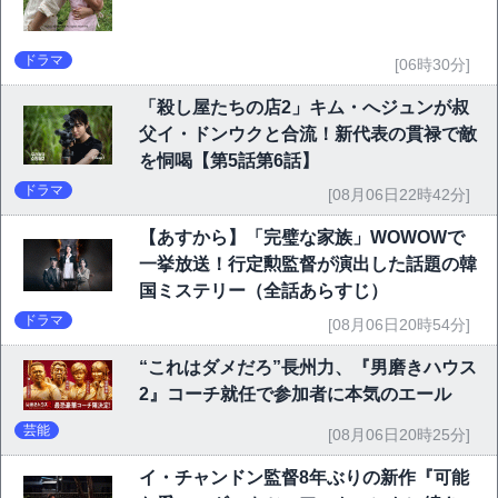
ドラマ
[06時30分]
「殺し屋たちの店2」キム・へジュンが叔
父イ・ドンウクと合流！新代表の貫禄で敵
を恫喝【第5話第6話】
ドラマ
[08月06日22時42分]
【あすから】「完璧な家族」WOWOWで
一挙放送！行定勲監督が演出した話題の韓
国ミステリー（全話あらすじ）
ドラマ
[08月06日20時54分]
“これはダメだろ”長州力、『男磨きハウス
2』コーチ就任で参加者に本気のエール
芸能
[08月06日20時25分]
イ・チャンドン監督8年ぶりの新作『可能