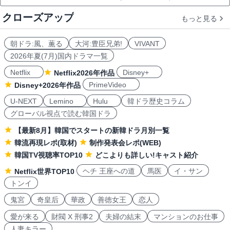
クローズアップ
もっと見る
朝ドラ:風、薫る
大河:豊臣兄弟!
VIVANT
2026年夏(7月)国内ドラマ一覧
Netflix
Disney+
Netflix2026年作品
PrimeVideo
Disney+2026年作品
U-NEXT
Lemino
Hulu
韓ドラ歴史コラム
グローバル視点で読む韓国ドラ
【最新8月】韓国でスタートの新韓ドラ月別一覧
韓流再現レポ(取材)
制作発表会レポ(WEB)
韓国TV視聴率TOP10
どこよりも詳しい!キャスト紹介
ヘチ 王座への道
馬医
イ・サン
Netflix世界TOP10
トンイ
鬼宮
奇皇后
華政
善徳女王
恋人
愛が来る
財閥 X 刑事2
夫婦の結末
マンションのお仕事
人妻キラー