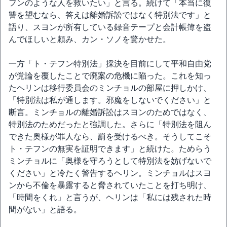
フンのような人を救いたい」と言る。続けて「本当に復
讐を望むなら、答えは離婚訴訟ではなく特別法です」と
語り、スヨンが所有している録音テープと会計帳簿を盗
んでほしいと頼み、カン・ソノを驚かせた。
一方「ト・テフン特別法」採決を目前にして平和自由党
が党論を覆したことで廃案の危機に陥った。これを知っ
たヘリンは移行委員会のミンチョルの部屋に押しかけ、
「特別法は私が通します。邪魔をしないでください」と
断言。ミンチョルの離婚訴訟はスヨンのためではなく、
特別法のためだったと強調した。さらに「特別法を阻ん
できた奥様が罪人なら、罰を受けるべき。そうしてこそ
ト・テフンの無実を証明できます」と続けた。ためらう
ミンチョルに「奥様を守ろうとして特別法を妨げないで
ください」と冷たく警告するヘリン。ミンチョルはスヨ
ンから不倫を暴露すると脅されていたことを打ち明け、
「時間をくれ」と言うが、ヘリンは「私には残された時
間がない」と語る。