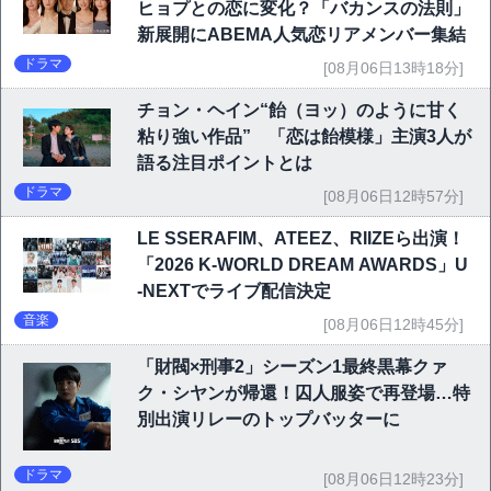
ヒョプとの恋に変化？「バカンスの法則」
新展開にABEMA人気恋リアメンバー集結
ドラマ
[08月06日13時18分]
チョン・ヘイン“飴（ヨッ）のように甘く
粘り強い作品” 「恋は飴模様」主演3人が
語る注目ポイントとは
ドラマ
[08月06日12時57分]
LE SSERAFIM、ATEEZ、RIIZEら出演！
「2026 K-WORLD DREAM AWARDS」U
-NEXTでライブ配信決定
音楽
[08月06日12時45分]
「財閥×刑事2」シーズン1最終黒幕クァ
ク・シヤンが帰還！囚人服姿で再登場…特
別出演リレーのトップバッターに
ドラマ
[08月06日12時23分]