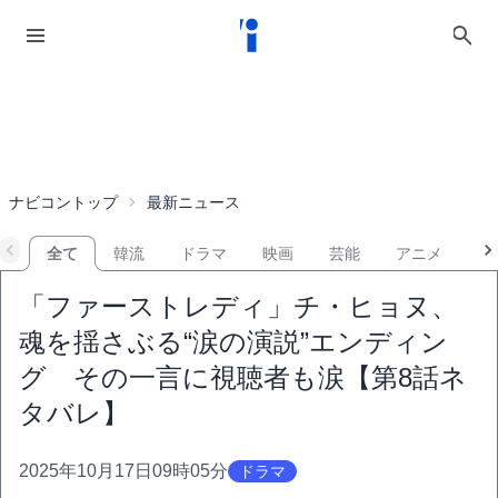
ナビコントップ
最新ニュース
全て
韓流
ドラマ
映画
芸能
アニメ
音
「ファーストレディ」チ・ヒョヌ、
魂を揺さぶる“涙の演説”エンディン
グ その一言に視聴者も涙【第8話ネ
タバレ】
2025年10月17日09時05分
ドラマ