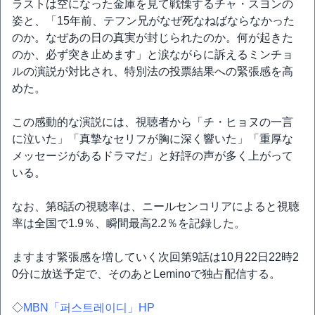
ラストは空になった金庫を見て戦慄するチャ・スヨンの
姿と、「15年前、テフン兄がなぜ死なねばならなかった
のか。なぜあの日の真実が封じられたのか。何が起きた
のか、必ず突き止めます」と涙ながらに訴えるミンチョ
ルの演説が対比され、特別法の投票結果への緊張感を高
めた。
この感動的な演説には、視聴者から「チ・ヒョヌの一言
に泣いた」「真摯なセリフが胸に深く響いた」「重厚な
メッセージがあるドラマだ」と好評の声が多く上がって
いる。
なお、第8話の視聴率は、ニールセンコリアによると視聴
率は全国で1.9％、瞬間最高2.2％を記録した。
ますます緊張感を増していく次回第9話は10月22日22時2
0分に放送予定で、そのあとLeminoで独占配信する。
◇
MBN「퍼스트레이디」HP