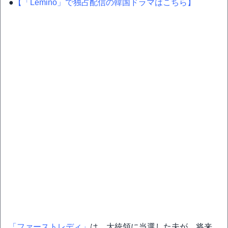
●
【「Lemino」で独占配信の韓国ドラマはこちら】
「ファーストレディ」
は、大統領に当選した夫が、将来