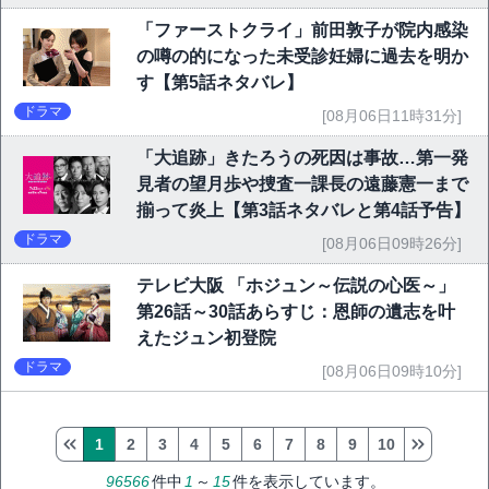
「ファーストクライ」前田敦子が院内感染
の噂の的になった未受診妊婦に過去を明か
す【第5話ネタバレ】
ドラマ
[08月06日11時31分]
「大追跡」きたろうの死因は事故…第一発
見者の望月歩や捜査一課長の遠藤憲一まで
揃って炎上【第3話ネタバレと第4話予告】
ドラマ
[08月06日09時26分]
テレビ大阪 「ホジュン～伝説の心医～」
第26話～30話あらすじ：恩師の遺志を叶
えたジュン初登院
ドラマ
[08月06日09時10分]
1
2
3
4
5
6
7
8
9
10
96566
件中
1
～
15
件を表示しています。