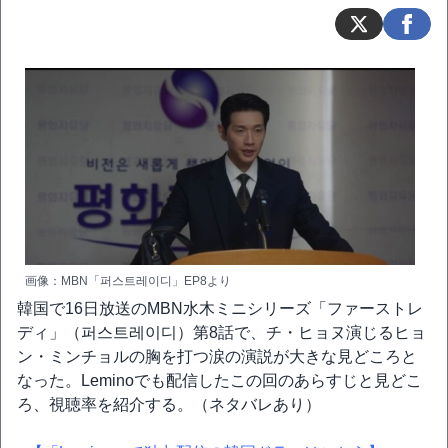
画像：MBN「퍼스트레이디」EP8より
韓国で16日放送のMBN水木ミニシリーズ「ファーストレ
ディ」（퍼스트레이디）第8話で、チ・ヒョヌ演じるヒョ
ン・ミンチョルの胸を打つ涙の演説が大きな見どころと
なった。Leminoでも配信したこの回のあらすじと見どこ
ろ、視聴率を紹介する。（ネタバレあり）