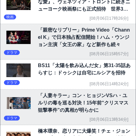
な愛』、ヴェネツィア・トロントに続きニ
ューヨーク映画祭にも正式招待 世界3大
映画祭で快挙｜Netflix映画
映画
[08月06日17時26分]
「親密なリプリー」Prime Video「Chann
el K」で日本独占配信開始！ハム・ウンジ
ョン主演「女王の家」など新作も続々
ドラマ
[08月06日15時57分]
BS11「太陽を飲み込んだ女」第31-35話あ
らすじ：ドゥシクは自宅にルシアを招待
ドラマ
[08月06日14時24分]
「人妻キラー」コン・ヒョジンVSハ・ユ
ルリの毒を巡る対決！15年前“クリスマス
狙撃事件”の真相が明らかに
ドラマ
[08月06日13時34分]
橋本環奈、恋リアに大爆笑！チェ・ジョン