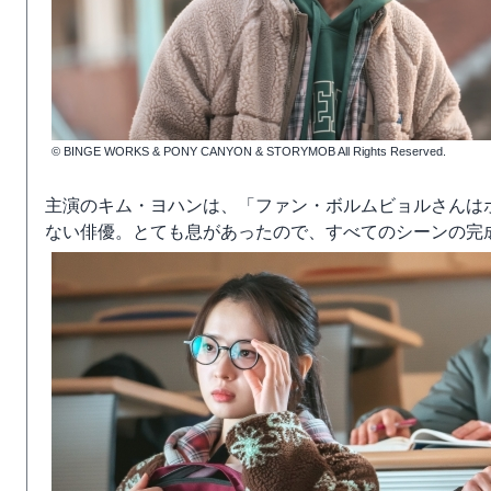
© BINGE WORKS & PONY CANYON & STORYMOB All Rights Reserved.
主演のキム・ヨハンは、「ファン・ボルムビョルさんは
ない俳優。とても息があったので、すべてのシーンの完