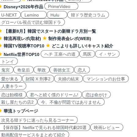
PrimeVideo
Disney+2026年作品
U-NEXT
Lemino
Hulu
韓ドラ歴史コラム
グローバル視点で読む韓国ドラ
【最新8月】韓国でスタートの新韓ドラ月別一覧
韓流再現レポ(取材)
制作発表会レポ(WEB)
韓国TV視聴率TOP10
どこよりも詳しい!キャスト紹介
ヘチ 王座への道
馬医
イ・サン
Netflix世界TOP10
トンイ
鬼宮
奇皇后
華政
善徳女王
恋人
愛が来る
財閥 X 刑事2
夫婦の結末
マンションのお仕事
人妻キラー
恋は飴模様
君へと続く僕のドリーム!
恋は命がけ
殺し屋たちの店2
今、不倫が問題ではありません
華流トップページ
次見る韓ドラに迷ったら見るコーナー
【保存版】Netflixで見られる韓国時代劇20選
映画レビュー
動画配信サービスをまとめて紹介