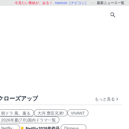
今見たい番組が、ある！
navicon［ナビコン］
最新ニュース一覧
クローズアップ
もっと見る
朝ドラ:風、薫る
大河:豊臣兄弟!
VIVANT
2026年夏(7月)国内ドラマ一覧
Netflix
Disney+
Netflix2026年作品