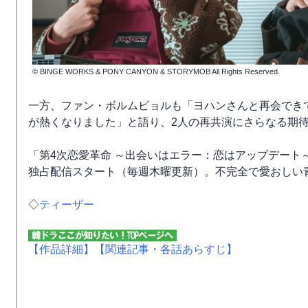
© BINGE WORKS & PONY CANYON & STORYMOB All Rights Reserved.
一方、ファン・ボルムビョルも「ヨハンさんと再会でき
が熱くなりました」と語り、2人の再共演にさらなる期
「第4次恋愛革命 ～出会いはエラー：恋はアップデート～」は、
独占配信スタート（毎週木曜更新）。不完全で愛おしい青
◇
ティーザー
【作品詳細】
【関連記事・各話あらすじ】