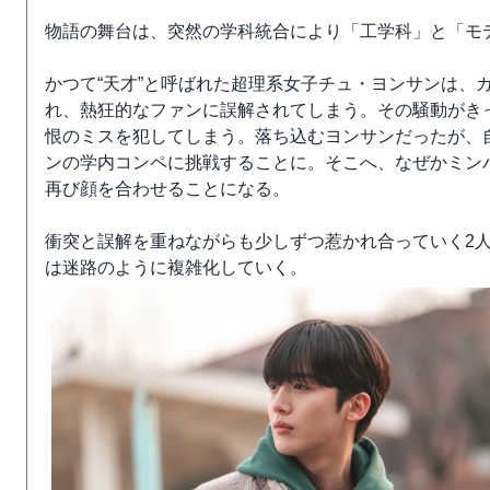
物語の舞台は、突然の学科統合により「工学科」と「モ
かつて“天才”と呼ばれた超理系女子チュ・ヨンサンは、
れ、熱狂的なファンに誤解されてしまう。その騒動がき
恨のミスを犯してしまう。落ち込むヨンサンだったが、自
ンの学内コンペに挑戦することに。そこへ、なぜかミン
再び顔を合わせることになる。
衝突と誤解を重ねながらも少しずつ惹かれ合っていく2
は迷路のように複雑化していく。