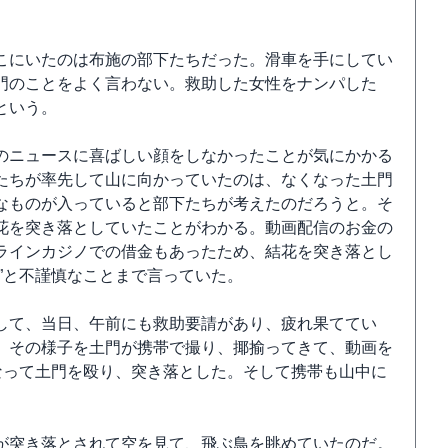
こにいたのは布施の部下たちだった。滑車を手にしてい
門のことをよく言わない。救助した女性をナンパした
という。
のニュースに喜ばしい顔をしなかったことが気にかかる
たちが率先して山に向かっていたのは、なくなった土門
なものが入っていると部下たちが考えたのだろうと。そ
花を突き落としていたことがわかる。動画配信のお金の
ラインカジノでの借金もあったため、結花を突き落とし
”と不謹慎なことまで言っていた。
して、当日、午前にも救助要請があり、疲れ果ててい
。その様子を土門が携帯で撮り、揶揄ってきて、動画を
なって土門を殴り、突き落とした。そして携帯も山中に
が突き落とされて空を見て、飛ぶ鳥を眺めていたのだ。