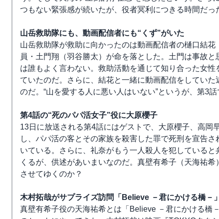
つもない緊張感が続いたが、役者冥利につきる時間だっ
山岳救助隊にも、動画配信者にも“くず”がいた
山岳救助隊が救助に向かったのは動画配信者の樋口結花
員・土門翔（羽谷勝太）が命を落とした。土門は事故と
は誰もよく言わない。救助活動を通じて知り合った女性
ていたのだ。さらに、結花と一緒に動画配信をしていた
のだ。“山を愛する人に悪い人はいない”というが、第3話
第4話の“死のパパ活女子”役に大原櫻子
13日に放送される第4話にはゲストで、大原櫻子、高岡
し、パパ活の客とその家族を殺害した罪で死刑を宣告され
いている。さらに、礼奈がもう一人殺人を犯していると
くるが、供述があいまいなのだ。真壁有希子（天海祐希
させてゆくのか？
木村拓哉がサプライズ訪問「Believe －君にかける橋
真壁有希子役の天海祐希とは「Believe －君にかけ