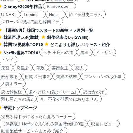
PrimeVideo
Disney+2026年作品
U-NEXT
Lemino
Hulu
韓ドラ歴史コラム
グローバル視点で読む韓国ドラ
【最新8月】韓国でスタートの新韓ドラ月別一覧
韓流再現レポ(取材)
制作発表会レポ(WEB)
韓国TV視聴率TOP10
どこよりも詳しい!キャスト紹介
ヘチ 王座への道
馬医
イ・サン
Netflix世界TOP10
トンイ
鬼宮
奇皇后
華政
善徳女王
恋人
愛が来る
財閥 X 刑事2
夫婦の結末
マンションのお仕事
人妻キラー
恋は飴模様
君へと続く僕のドリーム!
恋は命がけ
殺し屋たちの店2
今、不倫が問題ではありません
華流トップページ
次見る韓ドラに迷ったら見るコーナー
【保存版】Netflixで見られる韓国時代劇20選
映画レビュー
動画配信サービスをまとめて紹介