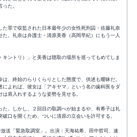
言った。
した罪で収監された日本最年少の女性死刑囚・佐藤礼奈
せた。礼奈は弁護士・清原美香（高岡早紀）にもう一人
・キントリ）」と美香は聴取の場所を巡ってもめてしま
奈は、終始のらりくらりとした態度で、供述も曖昧だ。
述によれば、彼女は「アキヤマ」という名の歯科医をダ
けは肩入れするような姿勢を見せる。
った。しかし、２回目の取調べが始まるや、有希子は礼
突破口を開くため、ついに清原の立会いを許可する。
21時放送「緊急取調室」。出演：天海祐希、田中哲司、速