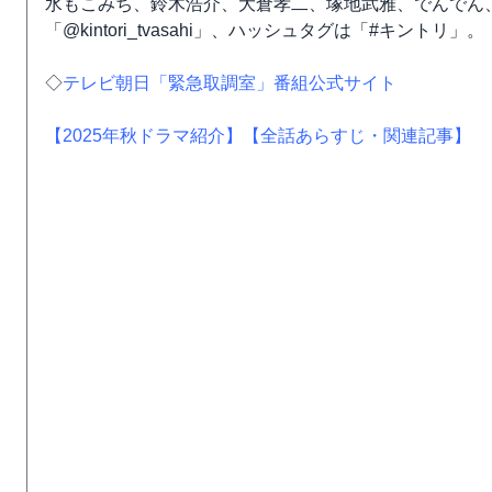
水もこみち、鈴木浩介、大倉孝二、塚地武雅、でんでん、小
「@kintori_tvasahi」、ハッシュタグは「#キントリ」。
◇
テレビ朝日「緊急取調室」番組公式サイト
【2025年秋ドラマ紹介】
【全話あらすじ・関連記事】