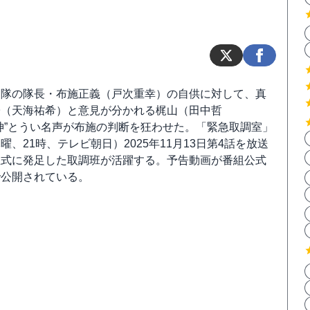
助隊の隊長・布施正義（戸次重幸）の自供に対して、真
子（天海祐希）と意見が分かれる梶山（田中哲
神”とうい名声が布施の判断を狂わせた。「緊急取調室」
曜、21時、テレビ朝日）2025年11月13日第4話を放送
正式に発足した取調班が活躍する。予告動画が番組公式
で公開されている。