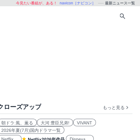
今見たい番組が、ある！
navicon［ナビコン］
最新ニュース一覧
クローズアップ
もっと見る
朝ドラ:風、薫る
大河:豊臣兄弟!
VIVANT
2026年夏(7月)国内ドラマ一覧
Netflix
Disney+
Netflix2026年作品