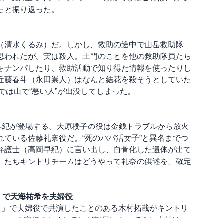
たと振り返った。
（清水くるみ）だ。しかし、救助の途中で山岳救助隊
思われたが、実は殺人。土門のことを他の救助隊員たち
をナンパしたり、救助活動で知り得た情報を使ったりし
近藤春斗（永田崇人）はなんと結花を殺そうとしていた
では山で“悪い人”が出没してしまった。
早紀が登場する。大原櫻子の役は金銭トラブルから放火
ている佐藤礼奈役だ。“死のパパ活女子”と異名までつ
弁護士（高岡早紀）に言い出し、白骨化した遺体が出て
）たちキントリチームはどうやって礼奈の供述を、確定
－」で天海祐希を夫婦役
る橋－」で夫婦役で共演したことのある木村拓哉がキントリ