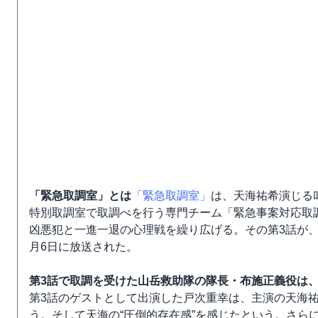
「緊急取調室」とは
「緊急取調室」
は、天海祐希演じる
特別取調室で取調べを行う専門チーム「緊急事案対応取
凶悪犯と一進一退の心理戦を繰り広げる。その第3話が、
月6日に放送された。
第3話で取調を受けた山岳救助隊の隊長・布施正義役は
第3話のゲストとして出演した戸次重幸は、主演の天海
う。そして天海の“圧倒的存在感”を感じたという。さら