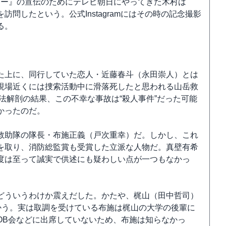
シー』の宣伝のためにテレビ朝日にやってきた木村は
問したという。公式Instagramにはその時の記念撮影
る。
た上に、同行していた恋人・近藤春斗（永田崇人）とは
現場近くには捜索活動中に滑落死したと思われる山岳救
法解剖の結果、この不幸な事故は“殺人事件”だった可能
かったのだ。
救助隊の隊長・布施正義（戸次重幸）だ。しかし、これ
を取り、消防総監賞も受賞した立派な人物だ。真壁有希
度は至って誠実で供述にも疑わしい点が一つもなかっ
どういうわけか震えだした。かたや、梶山（田中哲司）
かう。実は取調を受けている布施は梶山の大学の後輩に
OB会などに出席していないため、布施は知らなかっ