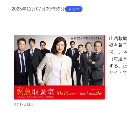
2025年11月07日09時59分
ドラマ
山岳救
壁有希
司）。“
（毎週木
する。
サイト
©テレビ朝日