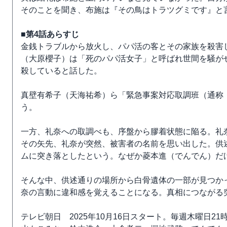
そのことを聞き、布施は『その鳥はトラツグミです』と
■第4話あらすじ
金銭トラブルから放火し、パパ活の客とその家族を殺害
（大原櫻子）は「死のパパ活女子」と呼ばれ世間を騒が
殺していると話した。
真壁有希子（天海祐希）ら「緊急事案対応取調班（通称
う。
一方、礼奈への取調べも、序盤から膠着状態に陥る。礼
その矢先、礼奈が突然、被害者の名前を思い出した。供
ムに突き落としたという。なぜか菱本進（でんでん）だ
そんな中、供述通りの場所から白骨遺体の一部が見つか
奈の言動に違和感を覚えることになる。真相につながる
テレビ朝日 2025年10月16日スタート。毎週木曜日