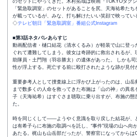
のセットにやってきた。木村拓哉は映画『TOKYOタク
「緊急取調室」のセットがあることを尻、天海祐希たちを訪
が載っているが、みな、打ち解けたいい笑顔で映ってい
◇
テレビ朝日「緊急取調室」番組公式Instagram
■第3話ネタバレあらすじ
動画配信者・樋口結花（清水くるみ）が軽装で山に登っ
ぐれて遭難してしまう。彼女は奇跡的に救出されるが、
助隊員・土門翔（羽谷勝太）の遺体があった。 しかも司
性が浮上する。死亡する前に殴打されたような跡が見付
重要参考人として捜査線上に浮かび上がったのは、山岳
まで数多くの人命を救ってきた布施は「山の神」の異名
子（天海祐希）はすぐさま聴取に乗り出すが、布施の態
た。
時を同じくして――ようやく意識を取り戻した結花が、
は有希子らに布施の取調べを託し、“事件”現場の山へ向
あたる。梶山も山岳部だったが、警察官になってからは