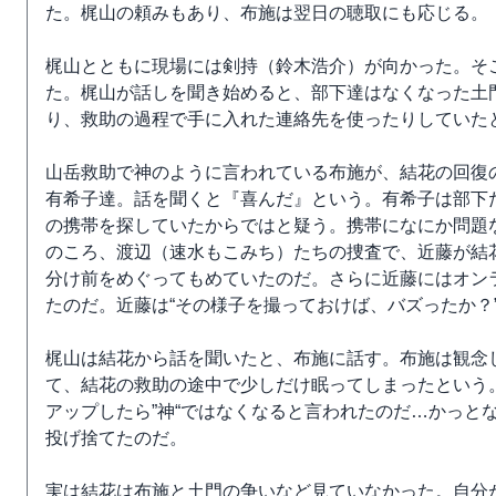
た。梶山の頼みもあり、布施は翌日の聴取にも応じる。
梶山とともに現場には剣持（鈴木浩介）が向かった。そ
た。梶山が話しを聞き始めると、部下達はなくなった土
り、救助の過程で手に入れた連絡先を使ったりしていた
山岳救助で神のように言われている布施が、結花の回復
有希子達。話を聞くと『喜んだ』という。有希子は部下
の携帯を探していたからではと疑う。携帯になにか問題
のころ、渡辺（速水もこみち）たちの捜査で、近藤が結
分け前をめぐってもめていたのだ。さらに近藤にはオン
たのだ。近藤は“その様子を撮っておけば、バズったか？
梶山は結花から話を聞いたと、布施に話す。布施は観念
て、結花の救助の途中で少しだけ眠ってしまったという
アップしたら”神“ではなくなると言われたのだ…かっと
投げ捨てたのだ。
実は結花は布施と土門の争いなど見ていなかった。自分