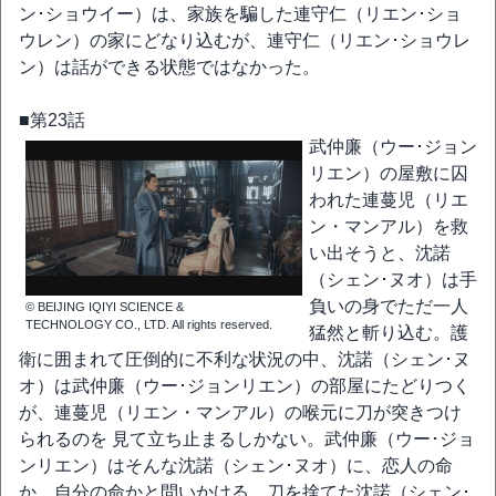
ン･ショウイー）は、家族を騙した連守仁（リエン･ショ
ウレン）の家にどなり込むが、連守仁（リエン･ショウレ
ン）は話ができる状態ではなかった。
■第23話
武仲廉（ウー･ジョン
リエン）の屋敷に囚
われた連蔓児（リエ
ン・マンアル）を救
い出そうと、沈諾
（シェン･ヌオ）は手
負いの身でただ一人
© BEIJING IQIYI SCIENCE &
TECHNOLOGY CO., LTD. All rights reserved.
猛然と斬り込む。護
衛に囲まれて圧倒的に不利な状況の中、沈諾（シェン･ヌ
オ）は武仲廉（ウー･ジョンリエン）の部屋にたどりつく
が、連蔓児（リエン・マンアル）の喉元に刀が突きつけ
られるのを 見て立ち止まるしかない。武仲廉（ウー･ジョ
ンリエン）はそんな沈諾（シェン･ヌオ）に、恋人の命
か、自分の命かと問いかける。刀を捨てた沈諾（シェン･