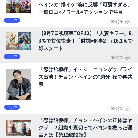
ヘインの“爆イケ”姿に反響「可愛すぎる」
王道ロコ×ノワール×アクションで注目
ドラマ
[08時40分]
【8月7日視聴率TOP10】「人妻キラー」8.
3％で首位快走！「財閥×刑事2」は6.1％で
好スタート
ドラマ
[08時00分]
「恋は飴模様」イ・ジュニョンがサプライ
ズ出演！チョン・ヘインの“弟分”役で再共
演
ドラマ
[02時06分]
「恋は飴模様」チョン・ヘインの正体はヤ
クザ！？組織を裏切ってハヨンを救った理
由とは【第1話第2話】