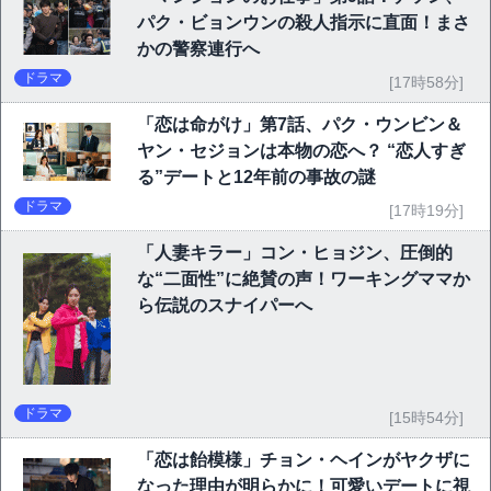
パク・ビョンウンの殺人指示に直面！まさ
かの警察連行へ
ドラマ
[17時58分]
「恋は命がけ」第7話、パク・ウンビン＆
ヤン・セジョンは本物の恋へ？ “恋人すぎ
る”デートと12年前の事故の謎
ドラマ
[17時19分]
「人妻キラー」コン・ヒョジン、圧倒的
な“二面性”に絶賛の声！ワーキングママか
ら伝説のスナイパーへ
ドラマ
[15時54分]
「恋は飴模様」チョン・ヘインがヤクザに
なった理由が明らかに！可愛いデートに視