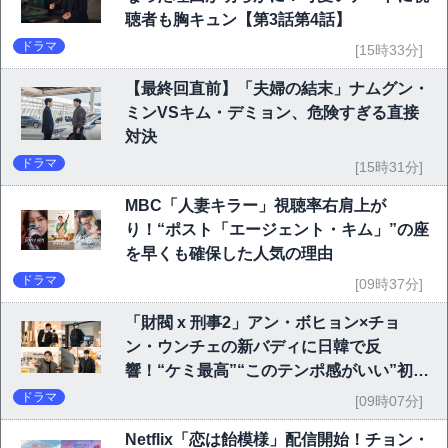
聴者も胸キュン【第3話第4話】
ドラマ
[15時33分]
【最終回直前】「夫婦の結末」ナムグン・
ミンVSキム・デミョン、危険すぎる直接
対決
ドラマ
[15時31分]
MBC「人妻キラー」視聴率右肩上が
り！“ポスト「エージェント・キム」”の座
を早くも確保した人気の理由
ドラマ
[09時37分]
「財閥 x 刑事2」アン・ボヒョン×チョ
ン・ウンチェの新バディに日韓で反
響！“ケミ最高”“このテンポ感がいい”初回
6.1％で好発進
ドラマ
[09時07分]
Netflix「恋は飴模様」配信開始！チョン・