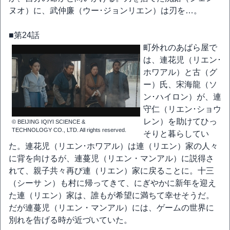
ヌオ）に、武仲廉（ウー･ジョンリエン）は刃を…。
■第24話
町外れのあばら屋で
は、連花児（リエン･
ホワアル）と古（グ
ー）氏、宋海龍（ソ
ン･ハイロン）が、連
守仁（リエン･ショウ
レン）を助けてひっ
© BEIJING IQIYI SCIENCE &
TECHNOLOGY CO., LTD. All rights reserved.
そりと暮らしてい
た。連花児（リエン･ホワアル）は連（リエン）家の人々
に背を向けるが、連蔓児（リエン・マンアル）に説得さ
れて、親子共々再び連（リエン）家に戻ることに。十三
（シーサ ン）も村に帰ってきて、にぎやかに新年を迎え
た連（リエン）家は、誰もが希望に満ちて幸せそうだ。
だが連蔓児（リエン・マンアル）には、ゲームの世界に
別れを告げる時が近づいていた。