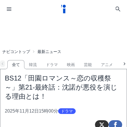
ナビコントップ
最新ニュース
全て
韓流
ドラマ
映画
芸能
アニメ
音
BS12「田園ロマンス～恋の収穫祭
～」第21-最終話：沈諾が悪役を演じ
る理由とは！
2025年11月12日15時00分
ドラマ