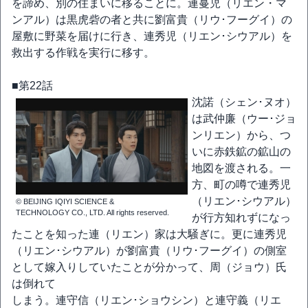
を諦め、別の住まいに移ることに。連蔓児（リエン・マ
ンアル）は黒虎砦の者と共に劉富貴（リウ･フーグイ）の
屋敷に野菜を届けに行き、連秀児（リエン･シウアル）を
救出する作戦を実行に移す。
■第22話
沈諾（シェン･ヌオ）
は武仲廉（ウー･ジョ
ンリエン）から、つ
いに赤鉄鉱の鉱山の
地図を渡される。一
方、町の噂で連秀児
（リエン･シウアル）
© BEIJING IQIYI SCIENCE &
TECHNOLOGY CO., LTD. All rights reserved.
が行方知れずになっ
たことを知った連（リエン）家は大騒ぎに。更に連秀児
（リエン･シウアル）が劉富貴（リウ･フーグイ）の側室
として嫁入りしていたことが分かって、周（ジョウ）氏
は倒れて
しまう。連守信（リエン･ショウシン）と連守義（リエ