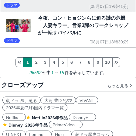
ドラマ
[08月07日19時41分]
今夜、コン・ヒョジンらに迫る謎の危機
「人妻キラー」営業3課のワークショップ
が一転サバイバルに
ドラマ
[08月07日18時30分]
1
2
3
4
5
6
7
8
9
10
96592
件中
1
～
15
件を表示しています。
クローズアップ
もっと見る
朝ドラ:風、薫る
大河:豊臣兄弟!
VIVANT
2026年夏(7月)国内ドラマ一覧
Netflix
Disney+
Netflix2026年作品
PrimeVideo
Disney+2026年作品
U-NEXT
Lemino
Hulu
韓ドラ歴史コラム