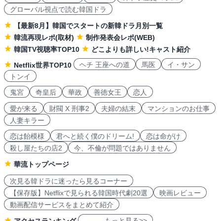
グローバル視点で読む韓国ドラ
【最新8月】韓国でスタートの新韓ドラ月別一覧
韓流再現レポ(取材)
制作発表会レポ(WEB)
韓国TV視聴率TOP10
どこよりも詳しい!キャスト紹介
ヘチ 王座への道
馬医
イ・サン
Netflix世界TOP10
トンイ
鬼宮
奇皇后
華政
善徳女王
恋人
愛が来る
財閥 X 刑事2
夫婦の結末
マンションのお仕事
人妻キラー
恋は飴模様
君へと続く僕のドリーム!
恋は命がけ
殺し屋たちの店2
今、不倫が問題ではありません
華流トップページ
次見る韓ドラに迷ったら見るコーナー
【保存版】Netflixで見られる韓国時代劇20選
映画レビュー
動画配信サービスをまとめて紹介
もっと見る>>