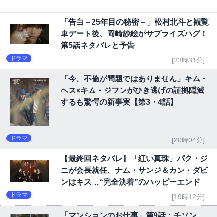
「告白－25年目の秘密－」松村北斗と観覧
車デート後、岡崎紗絵がサプライズハグ！
第5話ネタバレと予告
ドラマ
[23時31分]
「今、不倫が問題ではありません」キム・
ヘス×キム・ジフンがひき逃げの証拠隠滅
するも驚愕の新事実【第3・4話】
ドラマ
[20時04分]
【最終回ネタバレ】「紅い真珠」パク・ジ
ニが会長就任、ナム・サンジ＆カン・ダビ
ンはキス…“完全決着”のハッピーエンド
ドラマ
[19時12分]
「マンションのお仕事」第9話：チソン、