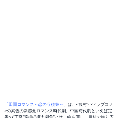
「田園ロマンス～恋の収穫祭～」
は、<農村> × <ラブコメ
>の異色の新感覚ロマンス時代劇。中国時代劇といえば定
番の“王宮”“陰謀”“権力闘争”とは一線を画し、農村で繰り広