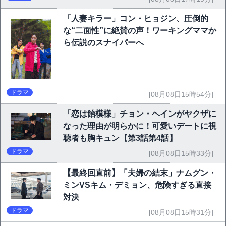
「人妻キラー」コン・ヒョジン、圧倒的
な“二面性”に絶賛の声！ワーキングママか
ら伝説のスナイパーへ
ドラマ
[08月08日15時54分]
「恋は飴模様」チョン・ヘインがヤクザに
なった理由が明らかに！可愛いデートに視
聴者も胸キュン【第3話第4話】
ドラマ
[08月08日15時33分]
【最終回直前】「夫婦の結末」ナムグン・
ミンVSキム・デミョン、危険すぎる直接
対決
ドラマ
[08月08日15時31分]