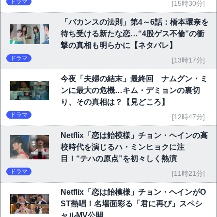
ドラマ
[15時30分]
「バカンスの法則」第4～6話：橋本環奈を
待ち受ける新たな恋…“4股ゲス不倫”の衝
撃の真相も明らかに【ネタバレ】
ドラマ
[13時17分]
今夜「夫婦の結末」最終回 ナムグン・ミ
ンに最大の危機…キム・デミョンの裏切
り、その真相は？【見どころ】
ドラマ
[12時47分]
Netflix「恋は飴模様」チョン・ヘインの高
校時代を演じるハ・ミンヒョクに注
目！“テハの原点”を初々しく熱演
ドラマ
[11時21分]
Netflix「恋は飴模様」チョン・ヘインがO
ST熱唱！名場面彩る「君に再び」スペシ
ャルMV公開