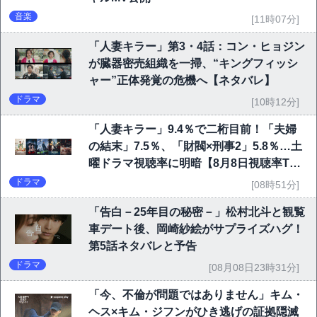
音楽
[11時07分]
「人妻キラー」第3・4話：コン・ヒョジン
が臓器密売組織を一掃、“キングフィッシ
ャー”正体発覚の危機へ【ネタバレ】
ドラマ
[10時12分]
「人妻キラー」9.4％で二桁目前！「夫婦
の結末」7.5％、「財閥×刑事2」5.8％…土
曜ドラマ視聴率に明暗【8月8日視聴率TO
P10】
ドラマ
[08時51分]
「告白－25年目の秘密－」松村北斗と観覧
車デート後、岡崎紗絵がサプライズハグ！
第5話ネタバレと予告
ドラマ
[08月08日23時31分]
「今、不倫が問題ではありません」キム・
ヘス×キム・ジフンがひき逃げの証拠隠滅