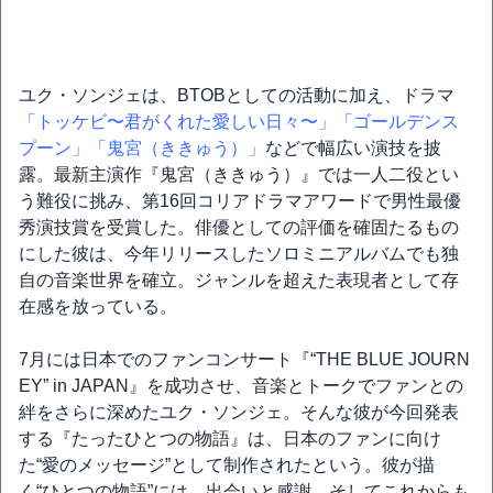
ユク・ソンジェは、BTOBとしての活動に加え、ドラマ
「トッケビ〜君がくれた愛しい日々〜」
「ゴールデンス
プーン」
「鬼宮（ききゅう）」
などで幅広い演技を披
露。最新主演作『鬼宮（ききゅう）』では一人二役とい
う難役に挑み、第16回コリアドラマアワードで男性最優
秀演技賞を受賞した。俳優としての評価を確固たるもの
にした彼は、今年リリースしたソロミニアルバムでも独
自の音楽世界を確立。ジャンルを超えた表現者として存
在感を放っている。
7月には日本でのファンコンサート『“THE BLUE JOURN
EY” in JAPAN』を成功させ、音楽とトークでファンとの
絆をさらに深めたユク・ソンジェ。そんな彼が今回発表
する『たったひとつの物語』は、日本のファンに向け
た“愛のメッセージ”として制作されたという。彼が描
く“ひとつの物語”には、出会いと感謝、そしてこれからも