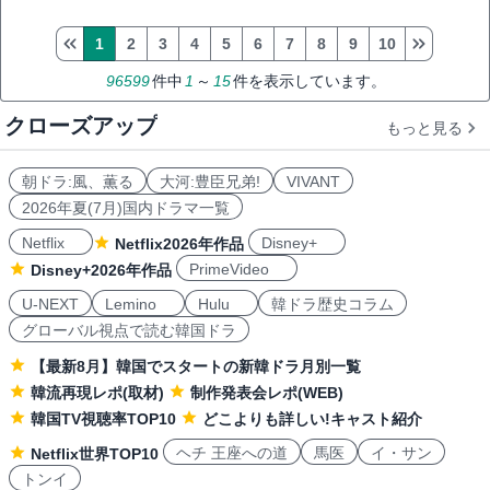
1
2
3
4
5
6
7
8
9
10
96599
件中
1
～
15
件を表示しています。
クローズアップ
もっと見る
朝ドラ:風、薫る
大河:豊臣兄弟!
VIVANT
2026年夏(7月)国内ドラマ一覧
Netflix
Disney+
Netflix2026年作品
PrimeVideo
Disney+2026年作品
U-NEXT
Lemino
Hulu
韓ドラ歴史コラム
グローバル視点で読む韓国ドラ
【最新8月】韓国でスタートの新韓ドラ月別一覧
韓流再現レポ(取材)
制作発表会レポ(WEB)
韓国TV視聴率TOP10
どこよりも詳しい!キャスト紹介
ヘチ 王座への道
馬医
イ・サン
Netflix世界TOP10
トンイ