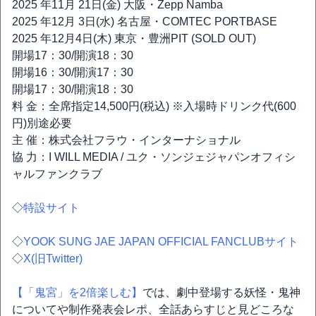
2025 年11月 21日(金) 大阪・Zepp Namba
2025 年12月 3日(水) 名古屋・COMTEC PORTBASE
2025 年12月4日(木) 東京・豊洲PIT (SOLD OUT)
開場17：30/開演18：30
開場16：30/開演17：30
開場17：30/開演18：30
料 金：全席指定14,500円(税込) ※入場時ドリンク代(600
円)別途必要
主 催：株式会社フラウ・インターナショナル
協 力：I WILL MEDIA / ユク・ソンジェジャパンオフィシ
ャルファンクラブ
◇
特設サイト
◇
YOOK SUNG JAE JAPAN OFFICIAL FANCLUBサイト
◇
X(旧Twitter)
【「鬼宮」を2倍楽しむ】
では、劇中登場する妖怪・鬼神
についてや制作発表会レポ、全話あらすじと見どころな