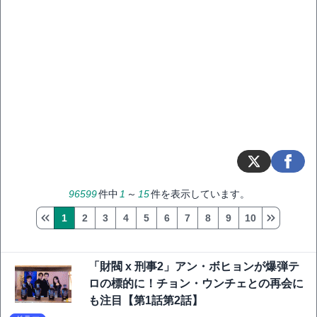
96599
件中
1
～
15
件を表示しています。
1
2
3
4
5
6
7
8
9
10
「財閥 x 刑事2」アン・ボヒョンが爆弾テ
ロの標的に！チョン・ウンチェとの再会に
も注目【第1話第2話】