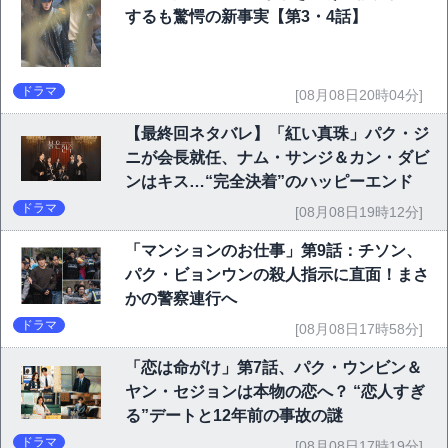
するも驚愕の新事実【第3・4話】
ドラマ
[08月08日20時04分]
【最終回ネタバレ】「紅い真珠」パク・ジ
ニが会長就任、ナム・サンジ＆カン・ダビ
ンはキス…“完全決着”のハッピーエンド
ドラマ
[08月08日19時12分]
「マンションのお仕事」第9話：チソン、
パク・ビョンウンの殺人指示に直面！まさ
かの警察連行へ
ドラマ
[08月08日17時58分]
「恋は命がけ」第7話、パク・ウンビン＆
ヤン・セジョンは本物の恋へ？ “恋人すぎ
る”デートと12年前の事故の謎
ドラマ
[08月08日17時19分]