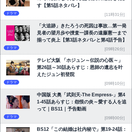
す【第5話ネタバレ】
ドラマ
[11時31分]
「大追跡」きたろうの死因は事故…第一発
見者の望月歩や捜査一課長の遠藤憲一まで
揃って炎上【第3話ネタバレと第4話予告】
ドラマ
[09時26分]
テレビ大阪 「ホジュン～伝説の心医～」
第26話～30話あらすじ：恩師の遺志を叶
えたジュン初登院
ドラマ
[09時10分]
中国版 大奥「武則天-The Empress-」第4
1-45話あらすじ：怨恨の炎～愛する人を追
って｜BS11｜予告動画
ドラマ
[09時00分]
BS12「この結婚は社内秘で」第19-24話：