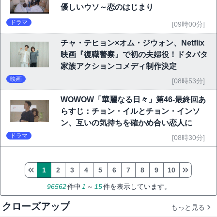
優しいウソ～恋のはじまり
ドラマ
[09時00分]
チャ・テヒョン×オム・ジウォン、Netflix
映画『復職警察』で初の夫婦役！ドタバタ
家族アクションコメディ制作決定
映画
[08時53分]
WOWOW「華麗なる日々」第46-最終回あ
らすじ：チョン・イルとチョン・インソ
ン、互いの気持ちを確かめ合い恋人に
ドラマ
[08時30分]
1
2
3
4
5
6
7
8
9
10
96562
件中
1
～
15
件を表示しています。
クローズアップ
もっと見る