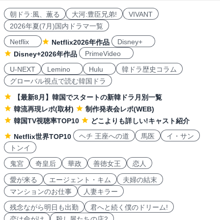
朝ドラ:風、薫る
大河:豊臣兄弟!
VIVANT
2026年夏(7月)国内ドラマ一覧
Netflix
Disney+
Netflix2026年作品
PrimeVideo
Disney+2026年作品
U-NEXT
Lemino
Hulu
韓ドラ歴史コラム
グローバル視点で読む韓国ドラ
【最新8月】韓国でスタートの新韓ドラ月別一覧
韓流再現レポ(取材)
制作発表会レポ(WEB)
韓国TV視聴率TOP10
どこよりも詳しい!キャスト紹介
ヘチ 王座への道
馬医
イ・サン
Netflix世界TOP10
トンイ
鬼宮
奇皇后
華政
善徳女王
恋人
愛が来る
エージェント・キム
夫婦の結末
マンションのお仕事
人妻キラー
残念ながら明日も出勤
君へと続く僕のドリーム!
恋は命がけ
殺し屋たちの店2