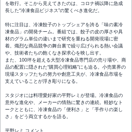
を敢行。そこから見えてきたのは、コロナ禍以降に急成
長した“冷凍食品ビジネス”の驚くべき進化だ。
特に注目は、冷凍餃子のトップシェアを誇る「味の素冷
凍食品」の開発チーム。番組では、餃子の皮の厚さや具
材のグラム単位の違いまで研究を重ねる開発現場に密
着。熾烈な商品競争の舞台裏で繰り広げられる熱い会議
や、技術者たちの飽くなき探求心を映し出す。
また、100坪を超える大型冷凍食品専門店の売り場や、商
品の配置に隠された“購買心理戦略”にも迫る。小売業界の
現場スタッフたちの努力や創意工夫が、冷凍食品市場を
支えていることが浮き彫りになる。
スタジオには料理愛好家の平野レミが登場。冷凍食品の
意外な進化や、メーカーの情熱に驚きの連続。軽妙なト
ークとともに、冷凍食品の「便利さ」と「手作りの楽し
さ」をどう両立するかを語る。
平野レミ コメント