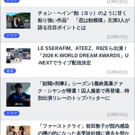
ドラマ
[13時18分]
チョン・ヘイン“飴（ヨッ）のように甘く
粘り強い作品” 「恋は飴模様」主演3人が
語る注目ポイントとは
ドラマ
[12時57分]
LE SSERAFIM、ATEEZ、RIIZEら出演！
「2026 K-WORLD DREAM AWARDS」U
-NEXTでライブ配信決定
音楽
[12時45分]
「財閥×刑事2」シーズン1最終黒幕クァ
ク・シヤンが帰還！囚人服姿で再登場…特
別出演リレーのトップバッターに
ドラマ
[12時23分]
「ファーストクライ」前田敦子が院内感染
の噂の的になった未受診妊婦に過去を明か