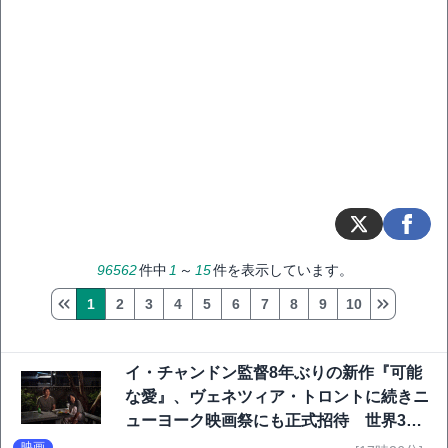
96562
件中
1
～
15
件を表示しています。
1
2
3
4
5
6
7
8
9
10
イ・チャンドン監督8年ぶりの新作『可能
な愛』、ヴェネツィア・トロントに続きニ
ューヨーク映画祭にも正式招待 世界3大
映画祭で快挙｜Netflix映画
映画