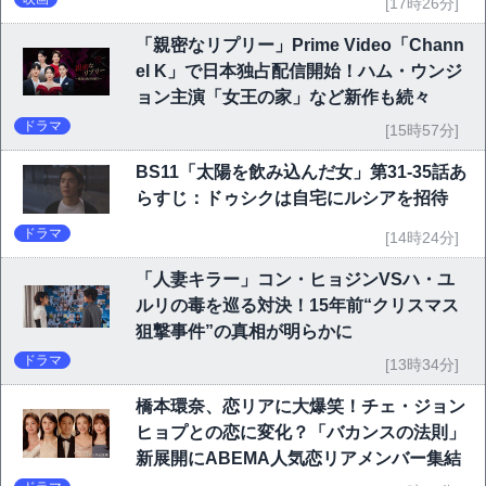
[17時26分]
「親密なリプリー」Prime Video「Chann
el K」で日本独占配信開始！ハム・ウンジ
ョン主演「女王の家」など新作も続々
ドラマ
[15時57分]
BS11「太陽を飲み込んだ女」第31-35話あ
らすじ：ドゥシクは自宅にルシアを招待
ドラマ
[14時24分]
「人妻キラー」コン・ヒョジンVSハ・ユ
ルリの毒を巡る対決！15年前“クリスマス
狙撃事件”の真相が明らかに
ドラマ
[13時34分]
橋本環奈、恋リアに大爆笑！チェ・ジョン
ヒョプとの恋に変化？「バカンスの法則」
新展開にABEMA人気恋リアメンバー集結