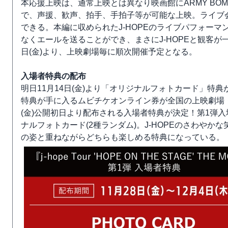
本応援上映は、通常上映とは異なり映画館にARMY BOMB(OF
で、声援、歓声、拍手、手拍子等が可能な上映。ライブ
できる。本編に収められたJ-HOPEのライブパフォー
なくエールを送ることができ、まさにJ-HOPEと観客が
日(金)より、上映劇場毎に順次開催予定となる。
入場者特典の配布
明日11月14日(金)より「オリジナルフォトカード」特
特典が手に入るムビチケオンライン券が全国の上映劇場・
(金)公開初日より配布される入場者特典が決定！第1弾入
ナルフォトカード(2種ランダム)。J-HOPEのさわや
の姿と重ねながらどちらも楽しめる特典になっている。