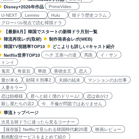
PrimeVideo
Disney+2026年作品
U-NEXT
Lemino
Hulu
韓ドラ歴史コラム
グローバル視点で読む韓国ドラ
【最新8月】韓国でスタートの新韓ドラ月別一覧
韓流再現レポ(取材)
制作発表会レポ(WEB)
韓国TV視聴率TOP10
どこよりも詳しい!キャスト紹介
ヘチ 王座への道
馬医
イ・サン
Netflix世界TOP10
トンイ
鬼宮
奇皇后
華政
善徳女王
恋人
愛が来る
財閥 X 刑事2
夫婦の結末
マンションのお仕事
人妻キラー
恋は飴模様
君へと続く僕のドリーム!
恋は命がけ
殺し屋たちの店2
今、不倫が問題ではありません
華流トップページ
次見る韓ドラに迷ったら見るコーナー
【保存版】Netflixで見られる韓国時代劇20選
映画レビュー
動画配信サービスをまとめて紹介