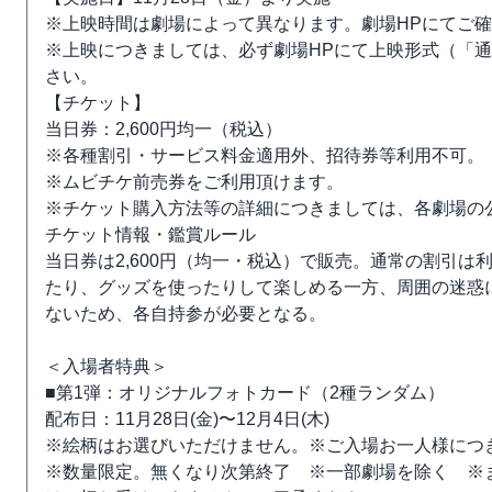
※上映時間は劇場によって異なります。劇場HPにてご
※上映につきましては、必ず劇場HPにて上映形式（「
さい。
【チケット】
当日券：2,600円均一（税込）
※各種割引・サービス料金適用外、招待券等利用不可。
※ムビチケ前売券をご利用頂けます。
※チケット購入方法等の詳細につきましては、各劇場の
チケット情報・鑑賞ルール
当日券は2,600円（均一・税込）で販売。通常の割引
たり、グッズを使ったりして楽しめる一方、周囲の迷惑
ないため、各自持参が必要となる。
＜入場者特典＞
■第1弾：オリジナルフォトカード（2種ランダム）
配布日：11月28日(金)〜12月4日(木)
※絵柄はお選びいただけません。※ご入場お一人様につ
※数量限定。無くなり次第終了 ※一部劇場を除く ※