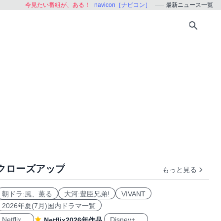
今見たい番組が、ある！
navicon［ナビコン］
最新ニュース一覧
クローズアップ
もっと見る
朝ドラ:風、薫る
大河:豊臣兄弟!
VIVANT
2026年夏(7月)国内ドラマ一覧
Netflix
Disney+
Netflix2026年作品