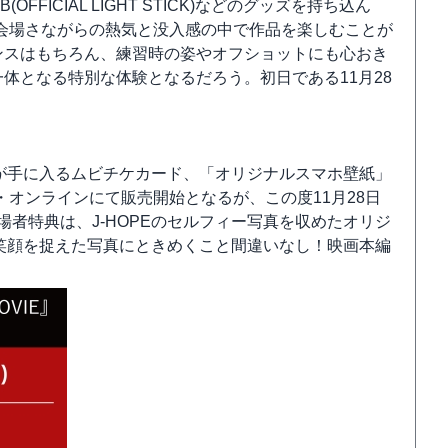
FICIAL LIGHT STICK)などのグッズを持ち込ん
会場さながらの熱気と没入感の中で作品を楽しむことが
マンスはもちろん、練習時の姿やオフショットにも心おき
一体となる特別な体験となるだろう。初日である11月28
典が手に入るムビチケカード、「オリジナルスマホ壁紙」
オンラインにて販売開始となるが、この度11月28日
場者特典は、J-HOPEのセルフィー写真を収めたオリジ
かな笑顔を捉えた写真にときめくこと間違いなし！映画本編