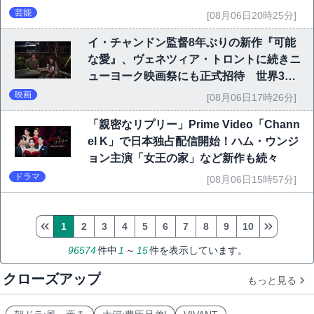
芸能
[08月06日20時25分]
イ・チャンドン監督8年ぶりの新作『可能
な愛』、ヴェネツィア・トロントに続きニ
ューヨーク映画祭にも正式招待 世界3大
映画祭で快挙｜Netflix映画
映画
[08月06日17時26分]
「親密なリプリー」Prime Video「Chann
el K」で日本独占配信開始！ハム・ウンジ
ョン主演「女王の家」など新作も続々
ドラマ
[08月06日15時57分]
1
2
3
4
5
6
7
8
9
10
96574
件中
1
～
15
件を表示しています。
クローズアップ
もっと見る