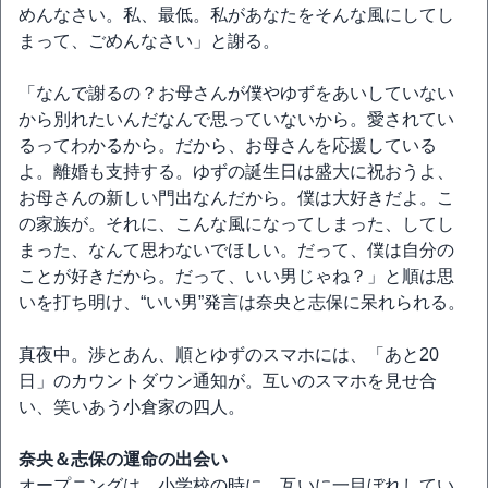
めんなさい。私、最低。私があなたをそんな風にしてし
まって、ごめんなさい」と謝る。
「なんで謝るの？お母さんが僕やゆずをあいしていない
から別れたいんだなんで思っていないから。愛されてい
るってわかるから。だから、お母さんを応援している
よ。離婚も支持する。ゆずの誕生日は盛大に祝おうよ、
お母さんの新しい門出なんだから。僕は大好きだよ。こ
の家族が。それに、こんな風になってしまった、してし
まった、なんて思わないでほしい。だって、僕は自分の
ことが好きだから。だって、いい男じゃね？」と順は思
いを打ち明け、“いい男”発言は奈央と志保に呆れられる。
真夜中。渉とあん、順とゆずのスマホには、「あと20
日」のカウントダウン通知が。互いのスマホを見せ合
い、笑いあう小倉家の四人。
奈央＆志保の運命の出会い
オープニングは、小学校の時に、互いに一目ぼれしてい