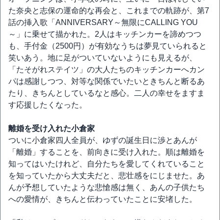
た奈央と志保の運命的な再会と、これまでの軌跡が、第7
話の挿入歌「ANNIVERSARY～無限にCALLING YOU
～」に乗せて描かれた。2人はキッチンカーを諦めつつ
も、手付金（2500円）が有効なうちは夢見ていられると
笑いあう。地に足がついていないようにも見えるが、
「たそがれステイツ」の大人たちのキッチンカーへカン
パは感謝しつつ、対等な関係でいたいときちんと断るあ
たり、きちんとしているなと感心。二人の幸せをますま
す応援したくなった。
離婚を受け入れた小倉家
ついに小倉家四人全員が、ゆずの誕生日に渉とあんが
「離婚」することを、前向きに受け入れた。順は離婚を
知ってはいたけれど、自分たちを愛してくれていること
を知っていたから大丈夫だと、悲壮感をにじませた。あ
んが予想していたような悲愴感は無く、あんの子供たち
への愛情が、きちんと伝わっていたことに安堵した。