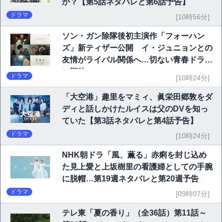
か？【第5話ネタバレと第6話予告】
ドラマ
[10時56分]
ソン・ガン除隊後初主演作「フォーハン
ズ」新ティザー公開 イ・ジュニョンとの
友情がライバル関係へ…切ない青春ドラマ
に期待
ドラマ
[10時24分]
「大空港」趣里をマミィ、眞栄田郷敦をダ
ディと話しかけたルイスは父のDVを知っ
ていた【第3話ネタバレと第4話予告】
ドラマ
[10時24分]
NHK朝ドラ「風、薫る」赤痢を封じ込め
た見上愛と上坂樹里の看護婦としての手腕
に脱帽…第19週ネタバレと第20週予告
ドラマ
[09時07分]
テレ東「夏の香り」（全36話）第11話～