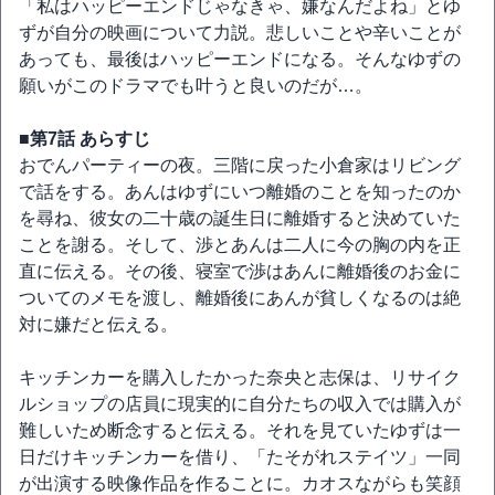
「私はハッピーエンドじゃなきゃ、嫌なんだよね」とゆ
ずが自分の映画について力説。悲しいことや辛いことが
あっても、最後はハッピーエンドになる。そんなゆずの
願いがこのドラマでも叶うと良いのだが…。
■第7話 あらすじ
おでんパーティーの夜。三階に戻った小倉家はリビング
で話をする。あんはゆずにいつ離婚のことを知ったのか
を尋ね、彼女の二十歳の誕生日に離婚すると決めていた
ことを謝る。そして、渉とあんは二人に今の胸の内を正
直に伝える。その後、寝室で渉はあんに離婚後のお金に
ついてのメモを渡し、離婚後にあんが貧しくなるのは絶
対に嫌だと伝える。
キッチンカーを購入したかった奈央と志保は、リサイク
ルショップの店員に現実的に自分たちの収入では購入が
難しいため断念すると伝える。それを見ていたゆずは一
日だけキッチンカーを借り、「たそがれステイツ」一同
が出演する映像作品を作ることに。カオスながらも笑顔