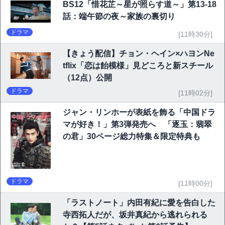
BS12「惜花芷～星が照らす道～」第13-18
話：端午節の夜～家族の裏切り
ドラマ
[11時30分]
【きょう配信】チョン・ヘイン×ハヨンNe
tflix「恋は飴模様」見どころと新スチール
（12点）公開
ドラマ
[11時02分]
ジャン・リンホーが表紙を飾る「中国ドラ
マが好き！」第3弾発売へ 「逐玉：翡翠
の君」30ページ総力特集＆限定特典も
ドラマ
[11時00分]
「ラストノート」内田有紀に愛を告白した
寺西拓人だが、坂井真紀から逃れられる