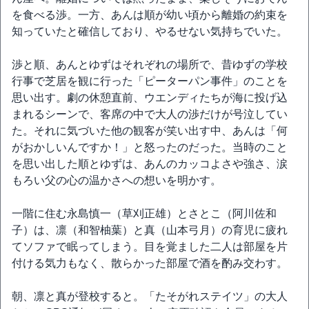
を食べる渉。一方、あんは順が幼い頃から離婚の約束を
知っていたと確信しており、やるせない気持ちでいた。
渉と順、あんとゆずはそれぞれの場所で、昔ゆずの学校
行事で芝居を観に行った「ピーターパン事件」のことを
思い出す。劇の休憩直前、ウエンディたちが海に投げ込
まれるシーンで、客席の中で大人の渉だけが号泣してい
た。それに気づいた他の観客が笑い出す中、あんは「何
がおかしいんですか！」と怒ったのだった。当時のこと
を思い出した順とゆずは、あんのカッコよさや強さ、涙
もろい父の心の温かさへの想いを明かす。
一階に住む永島慎一（草刈正雄）とさとこ（阿川佐和
子）は、凛（和智柚葉）と真（山本弓月）の育児に疲れ
てソファで眠ってしまう。目を覚ました二人は部屋を片
付ける気力もなく、散らかった部屋で酒を酌み交わす。
朝、凛と真が登校すると。「たそがれステイツ」の大人