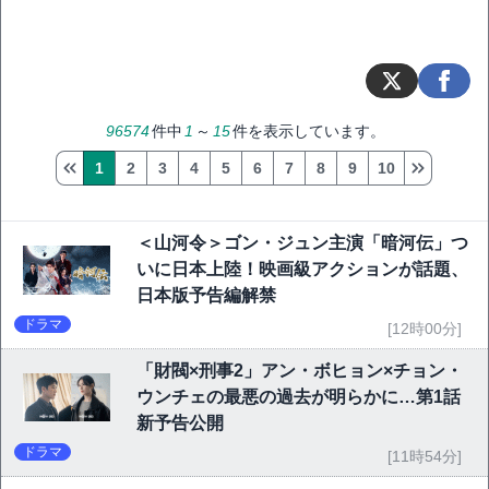
96574
件中
1
～
15
件を表示しています。
1
2
3
4
5
6
7
8
9
10
＜山河令＞ゴン・ジュン主演「暗河伝」つ
いに日本上陸！映画級アクションが話題、
日本版予告編解禁
ドラマ
[12時00分]
「財閥×刑事2」アン・ボヒョン×チョン・
ウンチェの最悪の過去が明らかに…第1話
新予告公開
ドラマ
[11時54分]