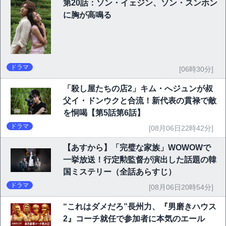
第20話：ソン・イェジン、ソン・スンホン
に胸が高鳴る
ドラマ
[06時30分]
「殺し屋たちの店2」キム・へジュンが叔
父イ・ドンウクと合流！新代表の貫禄で敵
を恫喝【第5話第6話】
ドラマ
[08月06日22時42分]
【あすから】「完璧な家族」WOWOWで
一挙放送！行定勲監督が演出した話題の韓
国ミステリー（全話あらすじ）
ドラマ
[08月06日20時54分]
“これはダメだろ”長州力、『男磨きハウス
2』コーチ就任で参加者に本気のエール