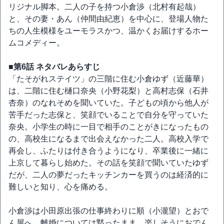
リジナル脚本。二人の子を持つ小倉渉（北村有起哉）
と、その妻・あん（仲間由紀恵）を中心に、登場人物た
ちの人生模様をユーモラスかつ、温かくお届けするホー
ムコメディー。
■第6話 ネタバレあらすじ
「たそがれステイツ」の三階に住む小倉ゆず（近藤華）
は、二階に住む樋口奈央（小野花梨）と高村志保（石井
杏奈）のなれそめを聞いていた。子どもの頃から他人が
苦手だった志保と、笑顔でいることで自分を守っていた
奈央。小学生の時に一目で相手のことがきになったもの
の、高校生になるまで出会えなかった二人。高校入学で
再会し、ふたりは付き合うようになり、卒業後に一緒に
上京して暮らし始めた。その話を笑顔で聞いていたゆず
だが、二人の夢だったキッチンカーを買うのは経済的に
難しいと知り、心を痛める。
小倉渉は小田原出張の仕事終わりに順（小瀧望）とおで
ん屋へ。離婚については黙ったまま、楽しそうにおでん