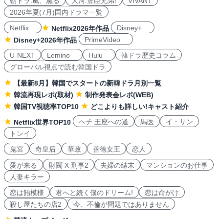
朝ドラ:風、薫る
大河:豊臣兄弟!
VIVANT
2026年夏(7月)国内ドラマ一覧
Netflix
Disney+
Netflix2026年作品
PrimeVideo
Disney+2026年作品
U-NEXT
Lemino
Hulu
韓ドラ歴史コラム
グローバル視点で読む韓国ドラ
【最新8月】韓国でスタートの新韓ドラ月別一覧
韓流再現レポ(取材)
制作発表会レポ(WEB)
韓国TV視聴率TOP10
どこよりも詳しい!キャスト紹介
ヘチ 王座への道
馬医
イ・サン
Netflix世界TOP10
トンイ
鬼宮
奇皇后
華政
善徳女王
恋人
愛が来る
財閥 X 刑事2
夫婦の結末
マンションのお仕事
人妻キラー
恋は飴模様
君へと続く僕のドリーム!
恋は命がけ
殺し屋たちの店2
今、不倫が問題ではありません