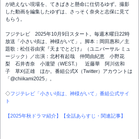
が絶えない現場を、てきぱきと懸命に仕切るゆず。撮影
した動画を編集したゆずは、さっそく奈央と志保に見て
もらう。
フジテレビ 2025年10月9日スタート。毎週木曜日22時
放送「小さい頃は、神様がいて」。脚本：岡田惠和／主
題歌：松任谷由実『天までとどけ』（ユニバーサル ミュ
ージック）／出演：北村有起哉 仲間由紀恵 小野花
梨 石井杏奈 小瀧望（WEST.） 近藤華 阿川佐和
子 草刈正雄 ほか。番組公式X（Twitter）アカウントは
「@chiikami2025」。
◇
フジテレビ「小さい頃は、神様がいて」番組公式サイ
ト
【2025年秋ドラマ紹介】
【全話あらすじ・関連記事】