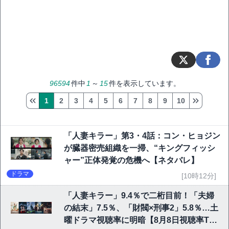
96594
件中
1
～
15
件を表示しています。
1
2
3
4
5
6
7
8
9
10
「人妻キラー」第3・4話：コン・ヒョジン
が臓器密売組織を一掃、“キングフィッシ
ャー”正体発覚の危機へ【ネタバレ】
ドラマ
[10時12分]
「人妻キラー」9.4％で二桁目前！「夫婦
の結末」7.5％、「財閥×刑事2」5.8％…土
曜ドラマ視聴率に明暗【8月8日視聴率TO