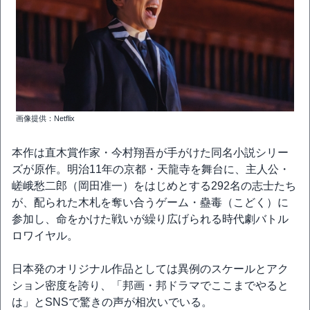
画像提供：Netflix
本作は直木賞作家・今村翔吾が手がけた同名小説シリー
ズが原作。明治11年の京都・天龍寺を舞台に、主人公・
嵯峨愁二郎（岡田准一）をはじめとする292名の志士たち
が、配られた木札を奪い合うゲーム・蠱毒（こどく）に
参加し、命をかけた戦いが繰り広げられる時代劇バトル
ロワイヤル。
日本発のオリジナル作品としては異例のスケールとアク
ション密度を誇り、「邦画・邦ドラマでここまでやると
は」とSNSで驚きの声が相次いでいる。