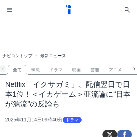
ナビコントップ
最新ニュース
全て
韓流
ドラマ
映画
芸能
アニメ
音
Netflix「イクサガミ」、配信翌日で日
本1位！＜イカゲーム＞亜流論に“日本
が源流”の反論も
2025年11月14日09時40分
ドラマ