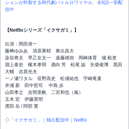
ションが炸裂する時代劇バトルロワイヤル、全6話一挙配
信中
【Netflixシリーズ「イクサガミ」】
出演：岡田准一
藤﨑ゆみあ 清原果耶 東出昌大
染谷将太 早乙女太一 遠藤雄弥 岡崎体育 城 桧吏
淵上泰史 榎木孝明 酒向 芳 松尾 諭 矢柴俊博 黒田
大輔 吉原光夫
一ノ瀬ワタル 笹野高史 松浦祐也 宇崎竜童
井浦 新 田中哲司 中島 歩
山田孝之 吉岡里帆 二宮和也（嵐）
玉木 宏 伊藤英明
濱田 岳 / 阿部 寛
◇
「イクサガミ」｜独占配信中｜Netflix