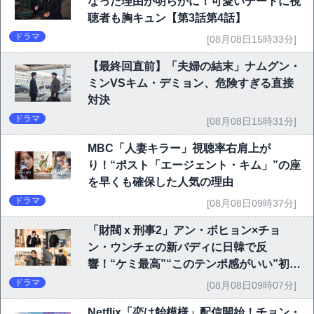
なった理由が明らかに！可愛いデートに視
聴者も胸キュン【第3話第4話】
ドラマ
[08月08日15時33分]
【最終回直前】「夫婦の結末」ナムグン・
ミンVSキム・デミョン、危険すぎる直接
対決
ドラマ
[08月08日15時31分]
MBC「人妻キラー」視聴率右肩上が
り！“ポスト「エージェント・キム」”の座
を早くも確保した人気の理由
ドラマ
[08月08日09時37分]
「財閥 x 刑事2」アン・ボヒョン×チョ
ン・ウンチェの新バディに日韓で反
響！“ケミ最高”“このテンポ感がいい”初回
6.1％で好発進
ドラマ
[08月08日09時07分]
Netflix「恋は飴模様」配信開始！チョン・