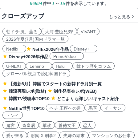
96594
件中
1
～
15
件を表示しています。
クローズアップ
もっと見る
朝ドラ:風、薫る
大河:豊臣兄弟!
VIVANT
2026年夏(7月)国内ドラマ一覧
Netflix
Disney+
Netflix2026年作品
PrimeVideo
Disney+2026年作品
U-NEXT
Lemino
Hulu
韓ドラ歴史コラム
グローバル視点で読む韓国ドラ
【最新8月】韓国でスタートの新韓ドラ月別一覧
韓流再現レポ(取材)
制作発表会レポ(WEB)
韓国TV視聴率TOP10
どこよりも詳しい!キャスト紹介
ヘチ 王座への道
馬医
イ・サン
Netflix世界TOP10
トンイ
鬼宮
奇皇后
華政
善徳女王
恋人
愛が来る
財閥 X 刑事2
夫婦の結末
マンションのお仕事