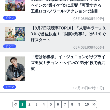
ヘインの“爆イケ”姿に反響「可愛すぎる」
王道ロコ×ノワール×アクションで注目
ドラマ
[08月08日08時40分]
【8月7日視聴率TOP10】「人妻キラー」8.
3％で首位快走！「財閥×刑事2」は6.1％で
好スタート
ドラマ
[08月08日08時00分]
「恋は飴模様」イ・ジュニョンがサプライ
ズ出演！チョン・ヘインの“弟分”役で再共
演
ドラマ
[08月08日02時06分]
1
2
3
4
5
6
7
8
9
10