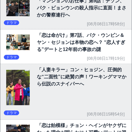
「マンションのお仕事」第9話：チソン、
パク・ビョンウンの殺人指示に直面！まさ
かの警察連行へ
ドラマ
[08月08日17時58分]
「恋は命がけ」第7話、パク・ウンビン＆
ヤン・セジョンは本物の恋へ？ “恋人すぎ
る”デートと12年前の事故の謎
ドラマ
[08月08日17時19分]
「人妻キラー」コン・ヒョジン、圧倒的
な“二面性”に絶賛の声！ワーキングママか
ら伝説のスナイパーへ
ドラマ
[08月08日15時54分]
「恋は飴模様」チョン・ヘインがヤクザに