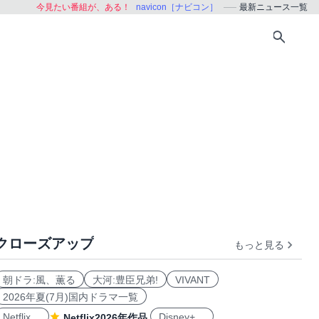
今見たい番組が、ある！
navicon［ナビコン］
最新ニュース一覧
クローズアップ
もっと見る
朝ドラ:風、薫る
大河:豊臣兄弟!
VIVANT
2026年夏(7月)国内ドラマ一覧
Netflix
Disney+
Netflix2026年作品