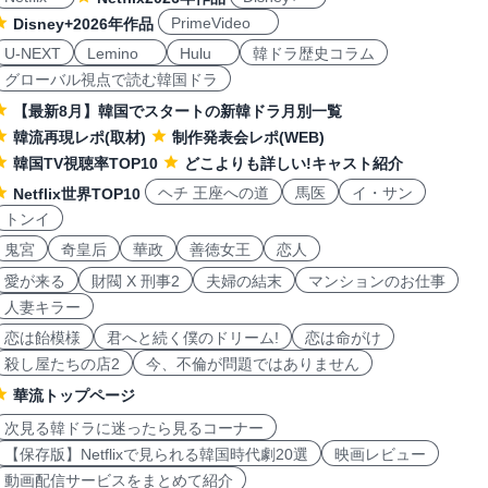
PrimeVideo
Disney+2026年作品
U-NEXT
Lemino
Hulu
韓ドラ歴史コラム
グローバル視点で読む韓国ドラ
【最新8月】韓国でスタートの新韓ドラ月別一覧
韓流再現レポ(取材)
制作発表会レポ(WEB)
韓国TV視聴率TOP10
どこよりも詳しい!キャスト紹介
ヘチ 王座への道
馬医
イ・サン
Netflix世界TOP10
トンイ
鬼宮
奇皇后
華政
善徳女王
恋人
愛が来る
財閥 X 刑事2
夫婦の結末
マンションのお仕事
人妻キラー
恋は飴模様
君へと続く僕のドリーム!
恋は命がけ
殺し屋たちの店2
今、不倫が問題ではありません
華流トップページ
次見る韓ドラに迷ったら見るコーナー
【保存版】Netflixで見られる韓国時代劇20選
映画レビュー
動画配信サービスをまとめて紹介