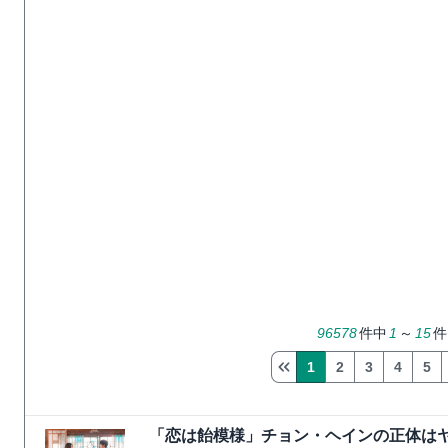
96578
件中
1
～
15
件
1
2
3
4
5
「恋は飴模様」チョン・ヘインの正体は