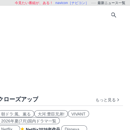
今見たい番組が、ある！
navicon［ナビコン］
最新ニュース一覧
クローズアップ
もっと見る
朝ドラ:風、薫る
大河:豊臣兄弟!
VIVANT
2026年夏(7月)国内ドラマ一覧
Netflix
Disney+
Netflix2026年作品