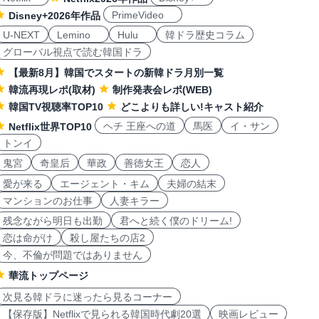
PrimeVideo
Disney+2026年作品
U-NEXT
Lemino
Hulu
韓ドラ歴史コラム
グローバル視点で読む韓国ドラ
【最新8月】韓国でスタートの新韓ドラ月別一覧
韓流再現レポ(取材)
制作発表会レポ(WEB)
韓国TV視聴率TOP10
どこよりも詳しい!キャスト紹介
ヘチ 王座への道
馬医
イ・サン
Netflix世界TOP10
トンイ
鬼宮
奇皇后
華政
善徳女王
恋人
愛が来る
エージェント・キム
夫婦の結末
マンションのお仕事
人妻キラー
残念ながら明日も出勤
君へと続く僕のドリーム!
恋は命がけ
殺し屋たちの店2
今、不倫が問題ではありません
華流トップページ
次見る韓ドラに迷ったら見るコーナー
【保存版】Netflixで見られる韓国時代劇20選
映画レビュー