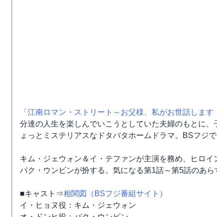
「江南ロマン・ストリート～お父様、私がお世話します
分達の人生を楽しんでいこうとしていた夫婦のもとに、
ょっとミステリアスなドタバタホームドラマ。BSフジで
キム・ジェウォン＆イ・テファンが主演を務め、ヒロイ
パク・ウンビンが扮する。気になる第1話～第5話のあら
■キャスト⇒
相関図（BSフジ番組サイト）
イ・ヒョヌ役：キム・ジェウォン
オ・ドンヒ役：パク・ウンビン