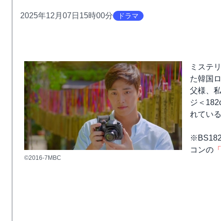
2025年12月07日15時00分
ドラマ
ミステリ
た韓国
父様、私
ジ＜18
れてい
※BS1
コンの
©2016-7MBC