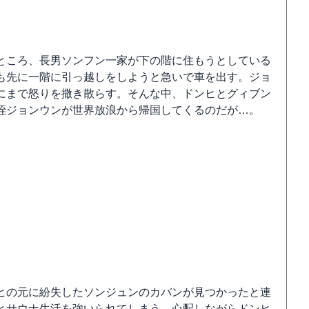
ところ、長男ソンフン一家が下の階に住もうとしている
も先に一階に引っ越しをしようと急いで車を出す。ジョ
にまで怒りを撒き散らす。そんな中、ドンヒとグィブン
姪ジョンウンが世界放浪から帰国してくるのだが…。
ヒの元に紛失したソンジュンのカバンが見つかったと連
とサウナ生活を強いられてしまう。心配しながらドンヒ