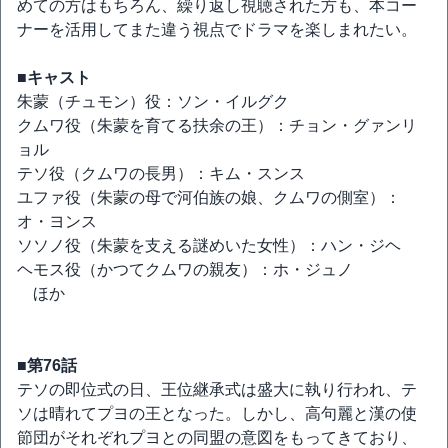
めての方はもちろん、繰り返し視聴された方も、本コー
ナーを活用してまた違う視点でドラマを楽しまれたい。
■キャスト
朱蒙（チュモン）役：ソン・イルグク
クムワ役（朱蒙を育てる扶余の王）：チョン・グァンリ
ョル
テソ役（クムワの長男）：キム・スンス
ユファ役（朱蒙の母で河伯族の娘、クムワの側室）：
オ・ヨンス
ソソノ役（朱蒙を支える謎めいた女性）：ハン・ジヘ
ヘモス役（かつてクムワの親友）：ホ・ジュノ
ほか
■第76話
テソの即位式の日、王位継承式は盛大に執り行われ、テ
ソは晴れてプヨの王となった。しかし、高句麗と漢の使
節団がそれぞれプヨとの同盟の意図をもってきており、