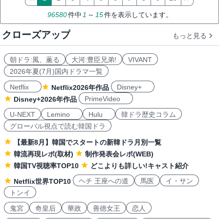
96580
件中
1
～
15
件を表示しています。
クローズアップ
もっと見る
朝ドラ:風、薫る
大河:豊臣兄弟!
VIVANT
2026年夏(7月)国内ドラマ一覧
Netflix
Disney+
Netflix2026年作品
PrimeVideo
Disney+2026年作品
U-NEXT
Lemino
Hulu
韓ドラ歴史コラム
グローバル視点で読む韓国ドラ
【最新8月】韓国でスタートの新韓ドラ月別一覧
韓流再現レポ(取材)
制作発表会レポ(WEB)
韓国TV視聴率TOP10
どこよりも詳しい!キャスト紹介
ヘチ 王座への道
馬医
イ・サン
Netflix世界TOP10
トンイ
鬼宮
奇皇后
華政
善徳女王
恋人