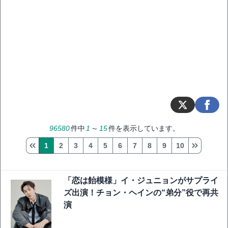
96580
件中
1
～
15
件を表示しています。
1
2
3
4
5
6
7
8
9
10
「恋は飴模様」イ・ジュニョンがサプライ
ズ出演！チョン・ヘインの“弟分”役で再共
演