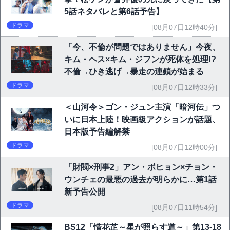
5話ネタバレと第6話予告】
ドラマ
[08月07日12時40分]
「今、不倫が問題ではありません」今夜、
キム・ヘス×キム・ジフンが死体を処理!?
不倫→ひき逃げ→暴走の連鎖が始まる
ドラマ
[08月07日12時33分]
＜山河令＞ゴン・ジュン主演「暗河伝」つ
いに日本上陸！映画級アクションが話題、
日本版予告編解禁
ドラマ
[08月07日12時00分]
「財閥×刑事2」アン・ボヒョン×チョン・
ウンチェの最悪の過去が明らかに…第1話
新予告公開
ドラマ
[08月07日11時54分]
BS12「惜花芷～星が照らす道～」第13-18