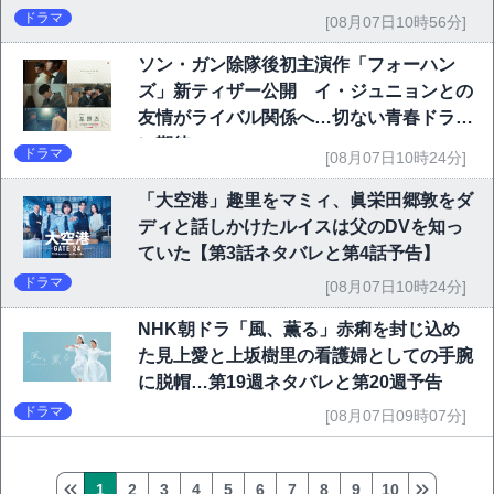
ドラマ
[08月07日10時56分]
ソン・ガン除隊後初主演作「フォーハン
ズ」新ティザー公開 イ・ジュニョンとの
友情がライバル関係へ…切ない青春ドラマ
に期待
ドラマ
[08月07日10時24分]
「大空港」趣里をマミィ、眞栄田郷敦をダ
ディと話しかけたルイスは父のDVを知っ
ていた【第3話ネタバレと第4話予告】
ドラマ
[08月07日10時24分]
NHK朝ドラ「風、薫る」赤痢を封じ込め
た見上愛と上坂樹里の看護婦としての手腕
に脱帽…第19週ネタバレと第20週予告
ドラマ
[08月07日09時07分]
1
2
3
4
5
6
7
8
9
10