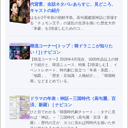
代背景、全話ネタバレあらすじ、見どころ、
キャストの紹介
はるか2千年前の朝鮮半島。高句麗建国神話に登場す
る「チュモン王子」の波乱の生涯を描いた歴史大作
「朱蒙」を2倍楽しむためのコ...
韓流コーナー[トップ：韓ドラここが知りた
い！] | ナビコン
【韓流コーナー】2026年4月現在、1600作品以上の韓
ドラ紹介と、韓流ニュース、特集【2倍楽しむ】、イ
ベントレポート、時代劇に役立つ「年表・系図」、
「地図」、「歴史・豆知識・人物紹介」、「韓国映
画」などまとめている。
ドラマの年表：神話～三国時代（高句麗、百
済、新羅） | ナビコン
ひと目でわかる「韓国時代劇チャート」：タテに見
れば「神話」～「三国時代（高句麗・百済・新
羅）」歴代の王が、ヨコに見れば同時代を描いた作