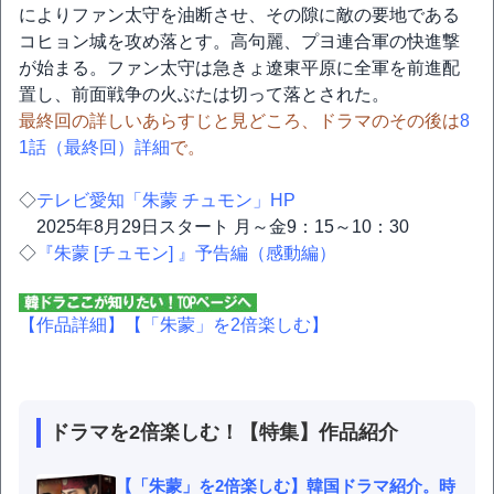
によりファン太守を油断させ、その隙に敵の要地である
コヒョン城を攻め落とす。高句麗、プヨ連合軍の快進撃
が始まる。ファン太守は急きょ遼東平原に全軍を前進配
置し、前面戦争の火ぶたは切って落とされた。
最終回の詳しいあらすじと見どころ、ドラマのその後は
8
1話（最終回）詳細
で。
◇
テレビ愛知「朱蒙 チュモン」HP
2025年8月29日スタート 月～金9：15～10：30
◇
『朱蒙 [チュモン] 』予告編（感動編）
【作品詳細】
【「朱蒙」を2倍楽しむ】
ドラマを2倍楽しむ！【特集】作品紹介
【「朱蒙」を2倍楽しむ】韓国ドラマ紹介。時