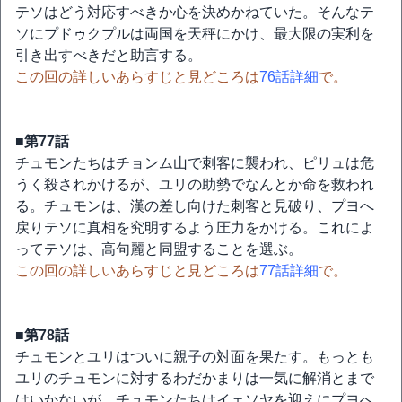
テソはどう対応すべきか心を決めかねていた。そんなテ
ソにプドゥクプルは両国を天秤にかけ、最大限の実利を
引き出すべきだと助言する。
この回の詳しいあらすじと見どころは
76話詳細
で。
■第77話
チュモンたちはチョンム山で刺客に襲われ、ピリュは危
うく殺されかけるが、ユリの助勢でなんとか命を救われ
る。チュモンは、漢の差し向けた刺客と見破り、プヨへ
戻りテソに真相を究明するよう圧力をかける。これによ
ってテソは、高句麗と同盟することを選ぶ。
この回の詳しいあらすじと見どころは
77話詳細
で。
■第78話
チュモンとユリはついに親子の対面を果たす。もっとも
ユリのチュモンに対するわだかまりは一気に解消とまで
はいかないが、チュモンたちはイェソヤを迎えにプヨへ