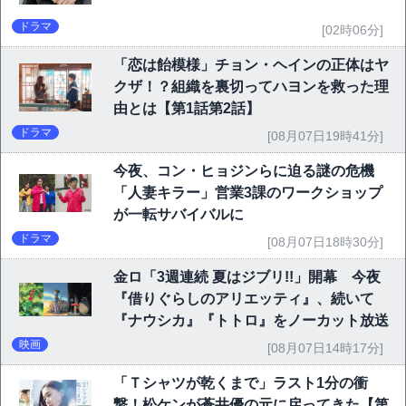
ドラマ
[02時06分]
「恋は飴模様」チョン・ヘインの正体はヤ
クザ！？組織を裏切ってハヨンを救った理
由とは【第1話第2話】
ドラマ
[08月07日19時41分]
今夜、コン・ヒョジンらに迫る謎の危機
「人妻キラー」営業3課のワークショップ
が一転サバイバルに
ドラマ
[08月07日18時30分]
金ロ「3週連続 夏はジブリ!!」開幕 今夜
『借りぐらしのアリエッティ』、続いて
『ナウシカ』『トトロ』をノーカット放送
映画
[08月07日14時17分]
「Ｔシャツが乾くまで」ラスト1分の衝
撃！松ケンが蒼井優の元に戻ってきた【第