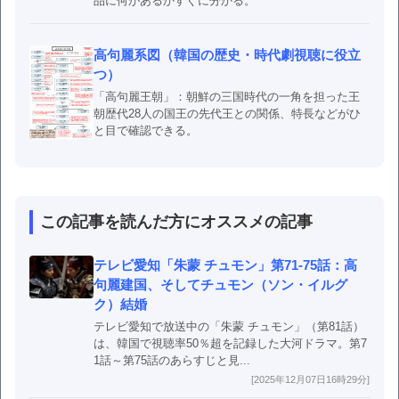
品に何があるかすぐに分かる。
高句麗系図（韓国の歴史・時代劇視聴に役立
つ）
「高句麗王朝」：朝鮮の三国時代の一角を担った王
朝歴代28人の国王の先代王との関係、特長などがひ
と目で確認できる。
この記事を読んだ方にオススメの記事
テレビ愛知「朱蒙 チュモン」第71-75話：高
句麗建国、そしてチュモン（ソン・イルグ
ク）結婚
テレビ愛知で放送中の「朱蒙 チュモン」（第81話）
は、韓国で視聴率50％超を記録した大河ドラマ。第7
1話～第75話のあらすじと見...
[2025年12月07日16時29分]