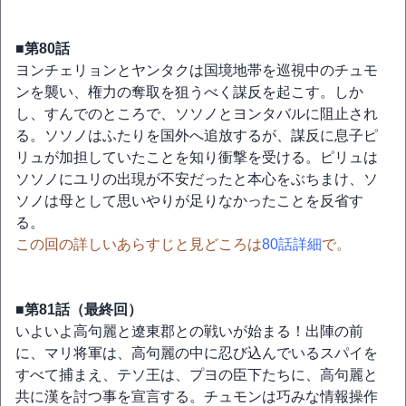
■第80話
ヨンチェリョンとヤンタクは国境地帯を巡視中のチュモ
ンを襲い、権力の奪取を狙うべく謀反を起こす。しか
し、すんでのところで、ソソノとヨンタバルに阻止され
る。ソソノはふたりを国外へ追放するが、謀反に息子ピ
リュが加担していたことを知り衝撃を受ける。ピリュは
ソソノにユリの出現が不安だったと本心をぶちまけ、ソ
ソノは母として思いやりが足りなかったことを反省す
る。
この回の詳しいあらすじと見どころは
80話詳細
で。
■第81話（最終回）
いよいよ高句麗と遼東郡との戦いが始まる！出陣の前
に、マリ将軍は、高句麗の中に忍び込んでいるスパイを
すべて捕まえ、テソ王は、プヨの臣下たちに、高句麗と
共に漢を討つ事を宣言する。チュモンは巧みな情報操作