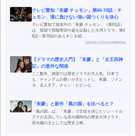
テレビ愛知「朱蒙 チュモン」第66-70話：チ
ュモン、漢に負けない強い国つくりを決心
テレビ愛知で放送中の「朱蒙 チュモン」（第81話）
は、韓国で視聴率50％超を記録した大河ドラマ。第6
6話～第70話のあらすじを紹...
[2025年12月01日06時00分]
【ドラマの歴史入門】「朱蒙」と「太王四神
記」の意外な関係
ここ数年、韓国では歴史ドラマが大人気。日本で
も、チャングムの誓いが大ヒットし、朱蒙、ソドン
ヨ、女人天下、チャン・ヒビンな...
「朱蒙」と新作「風の国」を比べると？
「風の国」は、「朱蒙」で主役を演じたソン・イル
グクが主演している高句麗時代の歴史大河ドラマ。
高句麗の王としては歴史上唯...