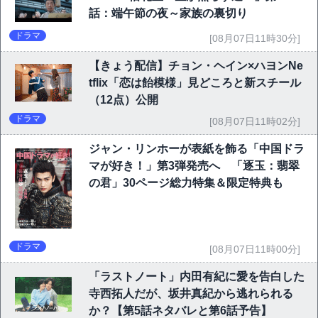
話：端午節の夜～家族の裏切り
ドラマ
[08月07日11時30分]
【きょう配信】チョン・ヘイン×ハヨンNe
tflix「恋は飴模様」見どころと新スチール
（12点）公開
ドラマ
[08月07日11時02分]
ジャン・リンホーが表紙を飾る「中国ドラ
マが好き！」第3弾発売へ 「逐玉：翡翠
の君」30ページ総力特集＆限定特典も
ドラマ
[08月07日11時00分]
「ラストノート」内田有紀に愛を告白した
寺西拓人だが、坂井真紀から逃れられる
か？【第5話ネタバレと第6話予告】