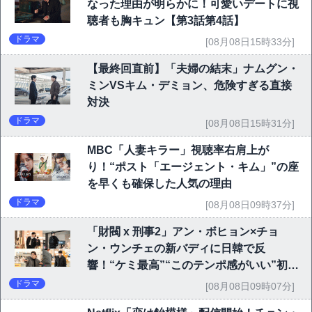
なった理由が明らかに！可愛いデートに視
聴者も胸キュン【第3話第4話】
ドラマ
[08月08日15時33分]
【最終回直前】「夫婦の結末」ナムグン・
ミンVSキム・デミョン、危険すぎる直接
対決
ドラマ
[08月08日15時31分]
MBC「人妻キラー」視聴率右肩上が
り！“ポスト「エージェント・キム」”の座
を早くも確保した人気の理由
ドラマ
[08月08日09時37分]
「財閥 x 刑事2」アン・ボヒョン×チョ
ン・ウンチェの新バディに日韓で反
響！“ケミ最高”“このテンポ感がいい”初回
6.1％で好発進
ドラマ
[08月08日09時07分]