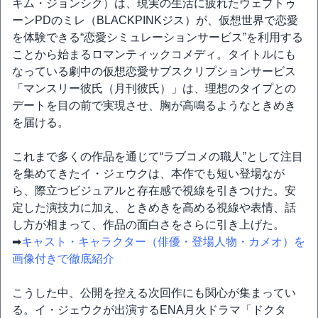
キム・ジョンシク）は、現実の生活に疲れたウェブトゥ
ーンPDのミレ（BLACKPINKジス）が、仮想世界で恋愛
を体験できる“恋愛シミュレーションサービス”を利用する
ことから始まるロマンティックコメディ。タイトルにも
なっている劇中の仮想恋愛サブスクリプションサービス
「マンスリー彼氏（月刊彼氏）」は、理想のタイプとの
デートを目の前で実現させ、胸が高鳴るようなときめき
を届ける。
これまで多くの作品を通じて“ラブコメの職人”として注目
を集めてきたイ・ジェウクは、本作でも短い登場なが
ら、際立つビジュアルと存在感で視線を引きつけた。安
定した演技力に加え、ときめきを高める視線や表情、話
し方が相まって、作品の面白さをさらに引き上げた。
➡
キャスト・キャラクター（俳優・登場人物・カメオ）を
画像付きで徹底紹介
こうした中、公開を控える次回作にも関心が集まってい
る。イ・ジェウクが出演するENA月火ドラマ「ドクタ