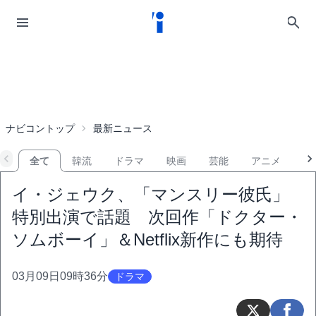
ナビコントップ
最新ニュース
全て
韓流
ドラマ
映画
芸能
アニメ
音
イ・ジェウク、「マンスリー彼氏」
特別出演で話題 次回作「ドクター・
ソムボーイ」＆Netflix新作にも期待
03月09日09時36分
ドラマ