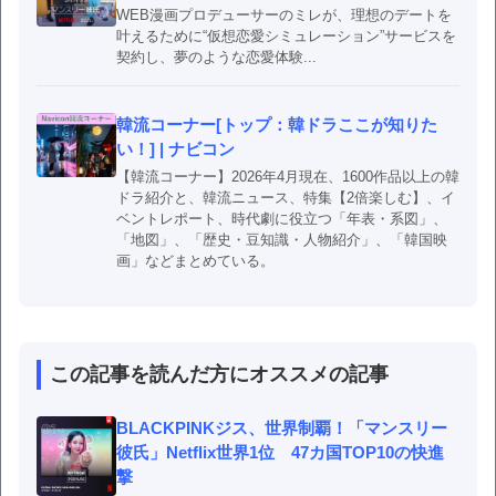
WEB漫画プロデューサーのミレが、理想のデートを
叶えるために“仮想恋愛シミュレーション”サービスを
契約し、夢のような恋愛体験...
韓流コーナー[トップ：韓ドラここが知りた
い！] | ナビコン
【韓流コーナー】2026年4月現在、1600作品以上の韓
ドラ紹介と、韓流ニュース、特集【2倍楽しむ】、イ
ベントレポート、時代劇に役立つ「年表・系図」、
「地図」、「歴史・豆知識・人物紹介」、「韓国映
画」などまとめている。
この記事を読んだ方にオススメの記事
BLACKPINKジス、世界制覇！「マンスリー
彼氏」Netflix世界1位 47カ国TOP10の快進
撃