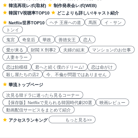
韓流再現レポ(取材)
制作発表会レポ(WEB)
韓国TV視聴率TOP10
どこよりも詳しい!キャスト紹介
ヘチ 王座への道
馬医
イ・サン
Netflix世界TOP10
トンイ
鬼宮
奇皇后
華政
善徳女王
恋人
愛が来る
財閥 X 刑事2
夫婦の結末
マンションのお仕事
人妻キラー
恋は飴模様
君へと続く僕のドリーム!
恋は命がけ
殺し屋たちの店2
今、不倫が問題ではありません
華流トップページ
次見る韓ドラに迷ったら見るコーナー
【保存版】Netflixで見られる韓国時代劇20選
映画レビュー
動画配信サービスをまとめて紹介
もっと見る>>
アクセスランキング