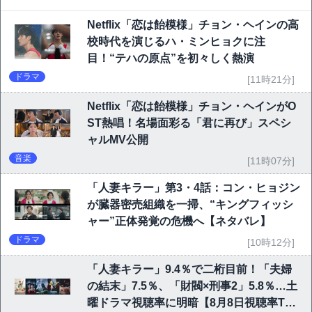
Netflix「恋は飴模様」チョン・ヘインの高
校時代を演じるハ・ミンヒョクに注
目！“テハの原点”を初々しく熱演
ドラマ
[11時21分]
Netflix「恋は飴模様」チョン・ヘインがO
ST熱唱！名場面彩る「君に再び」スペシ
ャルMV公開
音楽
[11時07分]
「人妻キラー」第3・4話：コン・ヒョジン
が臓器密売組織を一掃、“キングフィッシ
ャー”正体発覚の危機へ【ネタバレ】
ドラマ
[10時12分]
「人妻キラー」9.4％で二桁目前！「夫婦
の結末」7.5％、「財閥×刑事2」5.8％…土
曜ドラマ視聴率に明暗【8月8日視聴率TO