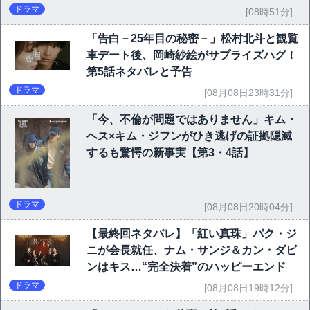
P10】
ドラマ
[08時51分]
「告白－25年目の秘密－」松村北斗と観覧
車デート後、岡崎紗絵がサプライズハグ！
第5話ネタバレと予告
ドラマ
[08月08日23時31分]
「今、不倫が問題ではありません」キム・
ヘス×キム・ジフンがひき逃げの証拠隠滅
するも驚愕の新事実【第3・4話】
ドラマ
[08月08日20時04分]
【最終回ネタバレ】「紅い真珠」パク・ジ
ニが会長就任、ナム・サンジ＆カン・ダビ
ンはキス…“完全決着”のハッピーエンド
ドラマ
[08月08日19時12分]