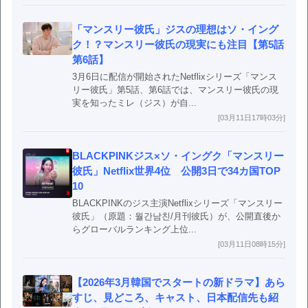
「マンスリー彼氏」ジスの理想はソ・イング
ク！？マンスリー彼氏の現実にも注目【第5話
第6話】
3月6日に配信が開始されたNetflixシリーズ「マンス
リー彼氏」第5話、第6話では、マンスリー彼氏の現
実を知ったミレ（ジス）が自...
[03月11日17時03分]
BLACKPINKジス×ソ・イングク「マンスリー
彼氏」Netflix世界4位 公開3日で34カ国TOP
10
BLACKPINKのジス主演Netflixシリーズ「マンスリー
彼氏」（原題：월간남친/月刊彼氏）が、公開直後か
らグローバルランキング上位...
[03月11日08時15分]
【2026年3月韓国でスタートの新ドラマ】あら
すじ、見どころ、キャスト、日本配信先も紹