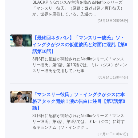
BLACKPINKのジスが主演を務めるNetflixシリーズ
「マンスリー彼氏」（原題：월간남친／月刊彼氏）
が、世界を席巻している。先週の...
[03月18日07時08分]
【最終回ネタバレ】「マンスリー彼氏」ソ・
イングクがジスの仮想彼氏と対面に混乱【第9
話第10話】
3月6日に配信が開始されたNetflixシリーズ「マンス
リー彼氏」第9話、第10話では、ミレ（ジス）がマン
スリー彼氏を使用していた事...
[03月14日17時44分]
「マンスリー彼氏」ソ・イングクがジスに本
格アタック開始！涙の告白に注目【第7話第8
話】
3月6日に配信が開始されたNetflixシリーズ「マンス
リー彼氏」第7話、第8話では、ミレ（ジス）に対す
るギョンナム（ソ・イングク...
[03月13日16時48分]