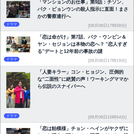
「マンションのお仕事」第9話：チソン、
パク・ビョンウンの殺人指示に直面！まさ
かの警察連行へ
ドラマ
[08月08日17時58分]
「恋は命がけ」第7話、パク・ウンビン＆
ヤン・セジョンは本物の恋へ？ “恋人すぎ
る”デートと12年前の事故の謎
ドラマ
[08月08日17時19分]
「人妻キラー」コン・ヒョジン、圧倒的
な“二面性”に絶賛の声！ワーキングママか
ら伝説のスナイパーへ
ドラマ
[08月08日15時54分]
「恋は飴模様」チョン・ヘインがヤクザに