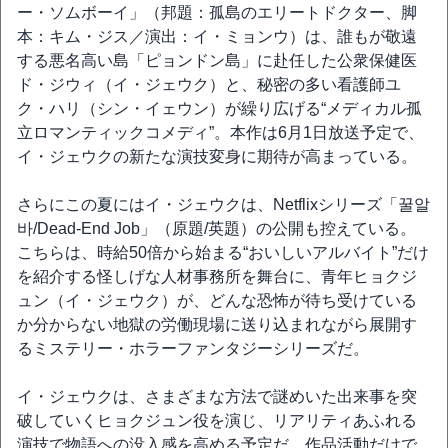
ー・ソムボーイ」（邦題：孤島のエリートドクター、脚
本：キム・ジス／演出：イ・ミョンウ）は、誰もが敬遠
する悪名高い島「ピョンドン島」に赴任した公衆保健医
ド・ジウィ（イ・ジェウク）と、秘密の多い看護師ユ
ク・ハリ（シン・イェウン）が繰り広げる“メディカル孤
立ロマンティックコメディ”。本作は6月1日放送予定で、
イ・ジェウクの新たな演技変身に期待が高まっている。
さらにこの夏にはイ・ジェウクは、Netflixシリーズ「꿀알
바/Dead-End Job」（原題/英題）の公開も控えている。
こちらは、時給50倍から始まる“おいしいアルバイト”だけ
を紹介する怪しげな人材事務所を舞台に、青年ヒョクジ
ュン（イ・ジェウク）が、どんな恐怖が待ち受けている
か分からない地獄の労働現場に送り込まれながら展開す
るミステリー・ホラーファンタジーシリーズだ。
イ・ジェウクは、さまざまな方法で謎めいた出来事を突
破していくヒョクジュン役を演じ、リアリティあふれる
演技で物語への没入感を高める予定だ。作品活動だけで