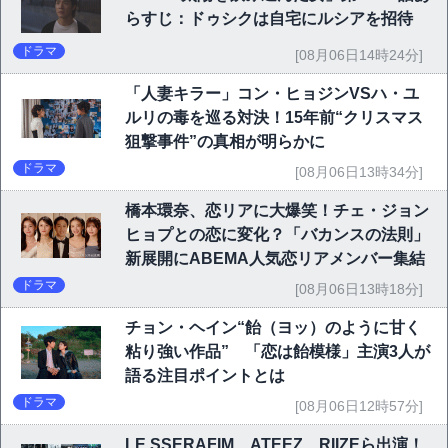
らすじ：ドゥシクは自宅にルシアを招待
ドラマ
[08月06日14時24分]
「人妻キラー」コン・ヒョジンVSハ・ユ
ルリの毒を巡る対決！15年前“クリスマス
狙撃事件”の真相が明らかに
ドラマ
[08月06日13時34分]
橋本環奈、恋リアに大爆笑！チェ・ジョン
ヒョプとの恋に変化？「バカンスの法則」
新展開にABEMA人気恋リアメンバー集結
ドラマ
[08月06日13時18分]
チョン・ヘイン“飴（ヨッ）のように甘く
粘り強い作品” 「恋は飴模様」主演3人が
語る注目ポイントとは
ドラマ
[08月06日12時57分]
LE SSERAFIM、ATEEZ、RIIZEら出演！