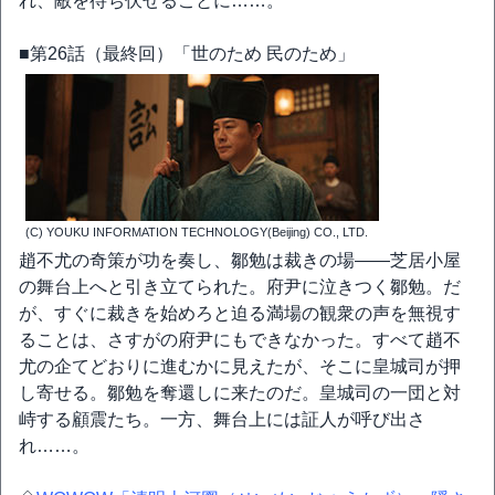
れ、敵を待ち伏せることに……。
■第26話（最終回）「世のため 民のため」
(C) YOUKU INFORMATION TECHNOLOGY(Beijing) CO., LTD.
趙不尤の奇策が功を奏し、鄒勉は裁きの場――芝居小屋
の舞台上へと引き立てられた。府尹に泣きつく鄒勉。だ
が、すぐに裁きを始めろと迫る満場の観衆の声を無視す
ることは、さすがの府尹にもできなかった。すべて趙不
尤の企てどおりに進むかに見えたが、そこに皇城司が押
し寄せる。鄒勉を奪還しに来たのだ。皇城司の一団と対
峙する顧震たち。一方、舞台上には証人が呼び出さ
れ……。