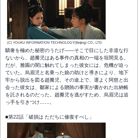
(C) YOUKU INFORMATION TECHNOLOGY(Beijing) CO., LTD.
驕奢を極めた秘密のうたげ――そこで目にした非道な行
ないから、趙瓣児はある事件の真相の一端を垣間見る。
だが、雅園の闇に触れてしまった彼女には、危機が迫っ
ていた。烏眉児と名乗った娘の助けと導きにより、地下
牢から脱出を図る趙瓣児。その途上で、運よく阿慈と出
会った彼女は、鄒家による贈賄の事実が書かれた出納帳
を託されるのだった。趙瓣児を逃がすため、烏眉児は追
っ手を引きつけ……。
■第22話「破損は ただちに修復すべし」