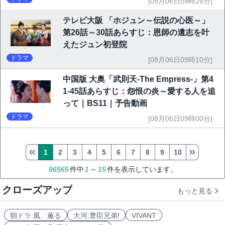
[08月06日09時26分]
テレビ大阪 「ホジュン～伝説の心医～」
第26話～30話あらすじ：恩師の遺志を叶
えたジュン初登院
ドラマ
[08月06日09時10分]
中国版 大奥「武則天-The Empress-」第4
1-45話あらすじ：怨恨の炎～愛する人を追
って｜BS11｜予告動画
ドラマ
[08月06日09時00分]
1
2
3
4
5
6
7
8
9
10
96565
件中
1
～
15
件を表示しています。
クローズアップ
もっと見る
朝ドラ:風、薫る
大河:豊臣兄弟!
VIVANT