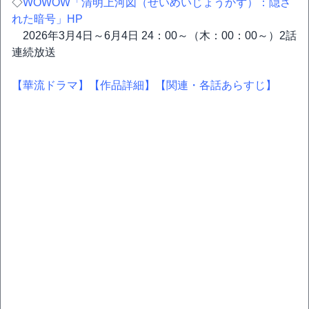
◇
WOWOW「清明上河図（せいめいじょうかず）：隠さ
れた暗号」HP
2026年3月4日～6月4日 24：00～（木：00：00～）2話
連続放送
【華流ドラマ】
【作品詳細】
【関連・各話あらすじ】