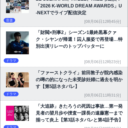
「2026 K-WORLD DREAM AWARDS」U
-NEXTでライブ配信決定
音楽
[08月06日12時45分]
「財閥×刑事2」シーズン1最終黒幕クァ
ク・シヤンが帰還！囚人服姿で再登場…特
別出演リレーのトップバッターに
ドラマ
[08月06日12時23分]
「ファーストクライ」前田敦子が院内感染
の噂の的になった未受診妊婦に過去を明か
す【第5話ネタバレ】
ドラマ
[08月06日11時31分]
「大追跡」きたろうの死因は事故…第一発
見者の望月歩や捜査一課長の遠藤憲一まで
揃って炎上【第3話ネタバレと第4話予告】
ドラマ