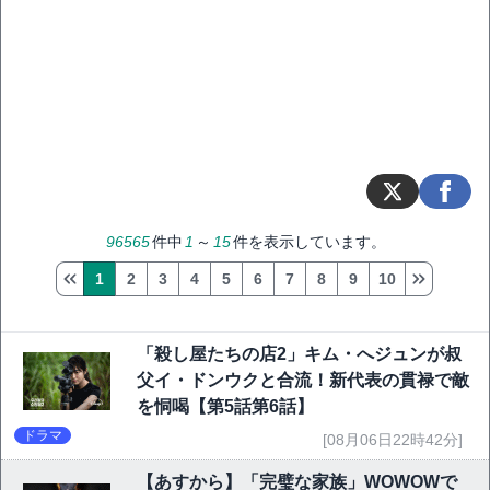
96565
件中
1
～
15
件を表示しています。
1
2
3
4
5
6
7
8
9
10
「殺し屋たちの店2」キム・へジュンが叔
父イ・ドンウクと合流！新代表の貫禄で敵
を恫喝【第5話第6話】
ドラマ
[08月06日22時42分]
【あすから】「完璧な家族」WOWOWで