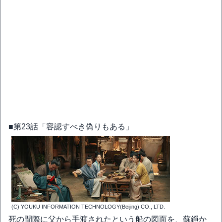
■第23話「容認すべき偽りもある」
(C) YOUKU INFORMATION TECHNOLOGY(Beijing) CO., LTD.
死の間際に父から手渡されたという船の図面を、蘇錚か