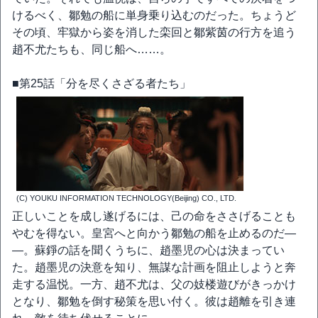
けるべく、鄒勉の船に単身乗り込むのだった。ちょうど
その頃、牢獄から姿を消した栾回と鄒紫茵の行方を追う
趙不尤たちも、同じ船へ……。
■第25話「分を尽くさざる者たち」
(C) YOUKU INFORMATION TECHNOLOGY(Beijing) CO., LTD.
正しいことを成し遂げるには、己の命をささげることも
やむを得ない。皇宮へと向かう鄒勉の船を止めるのだ―
―。蘇錚の話を聞くうちに、趙墨児の心は決まってい
た。趙墨児の決意を知り、無謀な計画を阻止しようと奔
走する温悦。一方、趙不尤は、父の妓楼遊びがきっかけ
となり、鄒勉を倒す秘策を思い付く。彼は趙離を引き連