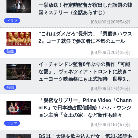
一挙放送！行定勲監督が演出した話題の韓
国ミステリー（全話あらすじ）
ドラマ
[08月06日20時54分]
“これはダメだろ”長州力、『男磨きハウス
2』コーチ就任で参加者に本気のエール
芸能
[08月06日20時25分]
イ・チャンドン監督8年ぶりの新作『可能
な愛』、ヴェネツィア・トロントに続きニ
ューヨーク映画祭にも正式招待 世界3大
映画祭で快挙｜Netflix映画
映画
[08月06日17時26分]
「親密なリプリー」Prime Video「Chann
el K」で日本独占配信開始！ハム・ウンジ
ョン主演「女王の家」など新作も続々
ドラマ
[08月06日15時57分]
BS11「太陽を飲み込んだ女」第31-35話あ