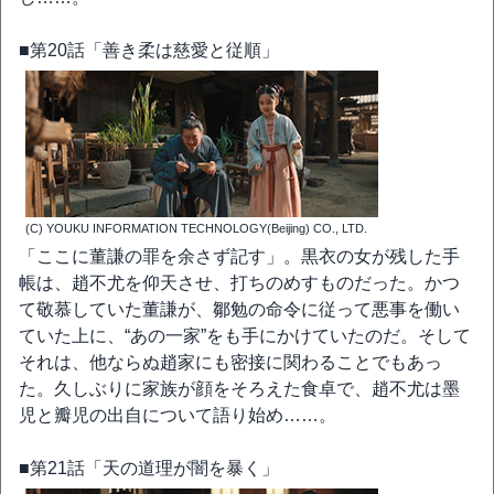
■第20話「善き柔は慈愛と従順」
(C) YOUKU INFORMATION TECHNOLOGY(Beijing) CO., LTD.
「ここに董謙の罪を余さず記す」。黒衣の女が残した手
帳は、趙不尤を仰天させ、打ちのめすものだった。かつ
て敬慕していた董謙が、鄒勉の命令に従って悪事を働い
ていた上に、“あの一家”をも手にかけていたのだ。そして
それは、他ならぬ趙家にも密接に関わることでもあっ
た。久しぶりに家族が顔をそろえた食卓で、趙不尤は墨
児と瓣児の出自について語り始め……。
■第21話「天の道理が闇を暴く」