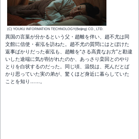
(C) YOUKU INFORMATION TECHNOLOGY(Beijing) CO., LTD.
異国の言葉が分かるという父・趙離を伴い、趙不尤は同
文館に信使・崔泓を訪ねた。趙不尤の質問にはとぼけた
返事ばかりだった崔泓も、趙離を“さる高貴なお方”と勘違
いした途端に気が削がれたのか、あっさり栾回とのやり
とりを白状するのだった。同じ頃、温悦は、死んだとば
かり思っていた実の弟が、驚くほど身近に暮らしていた
ことを知り……。