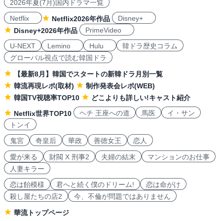
2026年夏(7月)国内ドラマ一覧
Netflix
Disney+
Netflix2026年作品
PrimeVideo
Disney+2026年作品
U-NEXT
Lemino
Hulu
韓ドラ歴史コラム
グローバル視点で読む韓国ドラ
【最新8月】韓国でスタートの新韓ドラ月別一覧
韓流再現レポ(取材)
制作発表会レポ(WEB)
韓国TV視聴率TOP10
どこよりも詳しい!キャスト紹介
ヘチ 王座への道
馬医
イ・サン
Netflix世界TOP10
トンイ
鬼宮
奇皇后
華政
善徳女王
恋人
愛が来る
財閥 X 刑事2
夫婦の結末
マンションのお仕事
人妻キラー
恋は飴模様
君へと続く僕のドリーム!
恋は命がけ
殺し屋たちの店2
今、不倫が問題ではありません
華流トップページ