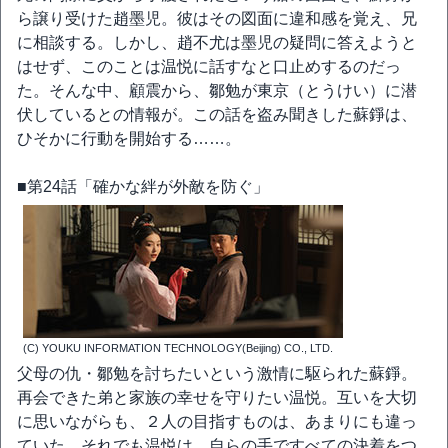
ら譲り受けた趙墨児。彼はその図面に違和感を覚え、兄
に相談する。しかし、趙不尤は墨児の疑問に答えようと
はせず、このことは温悦に話すなと口止めするのだっ
た。そんな中、顧震から、鄒勉が東京（とうけい）に潜
伏しているとの情報が。この話を盗み聞きした蘇錚は、
ひそかに行動を開始する……。
■第24話「確かな絆が外敵を防ぐ」
(C) YOUKU INFORMATION TECHNOLOGY(Beijing) CO., LTD.
父母の仇・鄒勉を討ちたいという激情に駆られた蘇錚。
再会できた弟と家族の幸せを守りたい温悦。互いを大切
に思いながらも、２人の目指すものは、あまりにも違っ
ていた。それでも温悦は、自らの手ですべての決着をつ