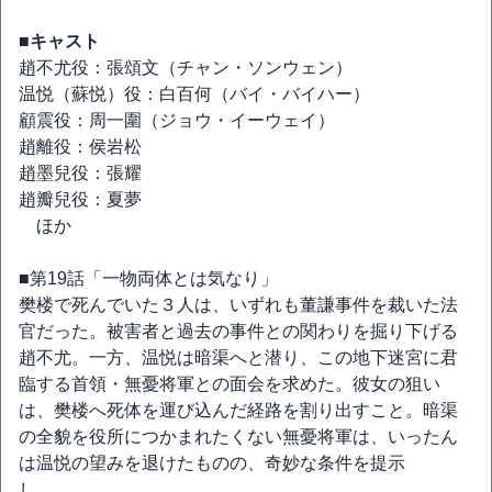
■キャスト
趙不尤役：張頌文（チャン・ソンウェン）
温悦（蘇悦）役：白百何（バイ・バイハー）
顧震役：周一圍（ジョウ・イーウェイ）
趙離役：侯岩松
趙墨兒役：張耀
趙瓣兒役：夏夢
ほか
■第19話「一物両体とは気なり」
樊楼で死んでいた３人は、いずれも董謙事件を裁いた法
官だった。被害者と過去の事件との関わりを掘り下げる
趙不尤。一方、温悦は暗渠へと潜り、この地下迷宮に君
臨する首領・無憂将軍との面会を求めた。彼女の狙い
は、樊楼へ死体を運び込んだ経路を割り出すこと。暗渠
の全貌を役所につかまれたくない無憂将軍は、いったん
は温悦の望みを退けたものの、奇妙な条件を提示
し……。