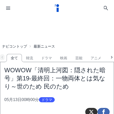
ナビコントップ
最新ニュース
全て
韓流
ドラマ
映画
芸能
アニメ
音
WOWOW「清明上河図：隠された暗
号」第19-最終回：一物両体とは気な
り～世のため 民のため
05月13日00時00分
ドラマ