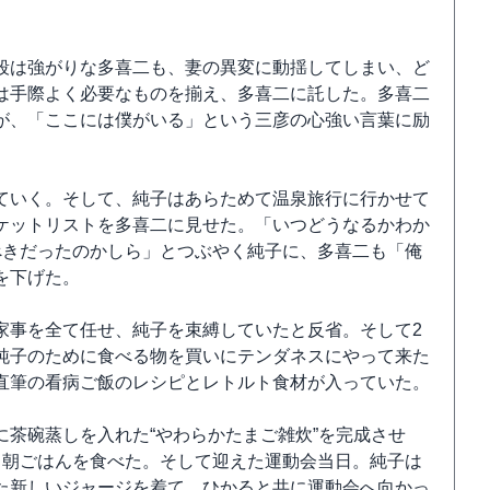
段は強がりな多喜二も、妻の異変に動揺してしまい、ど
は手際よく必要なものを揃え、多喜二に託した。多喜二
が、「ここには僕がいる」という三彦の心強い言葉に励
ていく。そして、純子はあらためて温泉旅行に行かせて
ケットリストを多喜二に見せた。「いつどうなるかわか
べきだったのかしら」とつぶやく純子に、多喜二も「俺
を下げた。
家事を全て任せ、純子を束縛していたと反省。そして2
純子のために食べる物を買いにテンダネスにやって来た
直筆の看病ご飯のレシピとレトルト食材が入っていた。
茶碗蒸しを入れた“やわらかたまご雑炊”を完成させ
く朝ごはんを食べた。そして迎えた運動会当日。純子は
た新しいジャージを着て、ひかると共に運動会へ向かっ