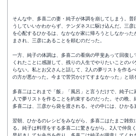
そんな中、多喜二の妻・純子が体調を崩してしまう。普
うしていいかわからず、テンダネスに駆け込んだ。三彦
を心配するひかるは、なかなか家に帰ろうとしなかった
まされ、三彦にあることを頼むのだった。
一方、純子の体調は、多喜二の看病の甲斐あって回復し
くれたことに感謝して、残りの人生でやりたいことのバ
らない。私とお父さんと話して、2人の夢リストを作る
の方が悪かった。今まで苦労かけてすまなかった」と頭
多喜二はこれまで「飯」「風呂」と言うだけで、純子に
人で夢リストを作ることを約束するのだった。その晩、
多喜二は、三彦から袋を渡される。その中には、ひかる
翌朝、ひかるのレシピをみながら、多喜二はたまご雑炊に
る。純子は料理をする多喜二に驚きながら、2人で仲良
早起きしてお弁当を作り、多喜二は純子が用意してくれ