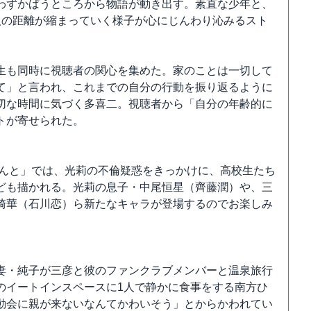
わずかばうところから物語が動き出す。素直な少年と、
人の距離が縮まっていく様子が心にじんわり沁みるスト
生も同時に視聴者の関心を集めた。家のことは一切して
て」と言われ、これまでの自分の行動を振り返るように
切な時間に気づく多喜二。視聴者から「自分の年齢的に
トが寄せられた。
まんと」では、光莉の不倫疑惑をきっかけに、高校生たち
ども描かれる。光莉の息子・中尾恒星（齊藤潤）や、三
崎華（石川恋）ら新たなキャラが登場するのでお楽しみ
妻・純子が三彦と彼のファンクラブメンバーと温泉旅行
のイートインスペースに1人で静かに食事をする南方ひ
動会に親が来ないなんてかわいそう」とからかわれてい