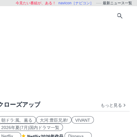
今見たい番組が、ある！
navicon［ナビコン］
最新ニュース一覧
クローズアップ
もっと見る
朝ドラ:風、薫る
大河:豊臣兄弟!
VIVANT
2026年夏(7月)国内ドラマ一覧
Netflix
Disney+
Netflix2026年作品