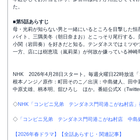
た。
■第5話あらすじ
母・光莉が知らない男と一緒にいるところを目撃した恒
バイト、三隅美冬（朝日奈まお）とこっそり尾行する。
小関（岩田奏）を好きだと知る。テンダネスではミツや
一方、店には樹恵琉（嵐莉菜）が何故か嫌っている神崎
NHK 2026年4月28日スタート。毎週火曜日22時
根本ノンジ／原作：町田そのこ／出演：中島健人、田中
中原丈雄、柄本明、舘ひろし ほか。番組公式X（Twitter
◇
NHK「コンビニ兄弟 テンダネス門司港こがね村店」
◇
「コンビニ兄弟 テンダネス門司港こがね村店 中島健人5
【2026年春ドラマ】
【全話あらすじ・関連記事】