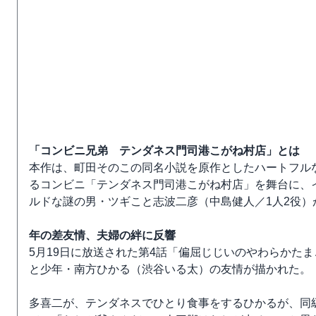
「コンビニ兄弟 テンダネス門司港こがね村店」とは
本作は、町田そのこの同名小説を原作としたハートフル
るコンビニ「テンダネス門司港こがね村店」を舞台に、
ルドな謎の男・ツギこと志波二彦（中島健人／1人2役
年の差友情、夫婦の絆に反響
5月19日に放送された第4話「偏屈じじいのやわらかた
と少年・南方ひかる（渋谷いる太）の友情が描かれた。
多喜二が、テンダネスでひとり食事をするひかるが、同