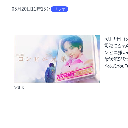
05月20日11時15分
ドラマ
5月19日
司港こがね
ンビニ嫌い
放送第5話
K公式You
©NHK