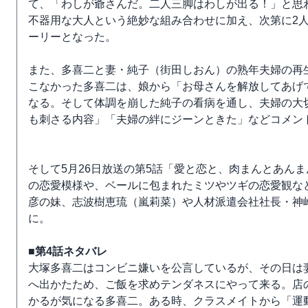
て、「わしが爺さんだ。二人三脚はわしが出る！」と思
不器用な大人という絶妙な組み合わせに加え、次第に2
ーリーとなった。
また、多喜二と妻・純子（街田しおん）の熟年夫婦の再
こなかった多喜二は、娘から「お母さんを解放してあげ
なる。そして体調を崩した純子の看病を通し、夫婦の大
も刺さる内容」「夫婦の絆にジーンときた」などコメン
そして5月26日放送の第5話「愛と恋と、肉まんとあん
の恋愛模様や、ベールに包まれたミツやツギの恋愛観な
彦の妹、志波樹恵琉（嵐莉菜）や人材派遣会社社長・神
に。
■第4話ネタバレ
大塚多喜二はコンビニ嫌いを公言しているが、その日は
へ出かたため、ご飯を求めテンダネスにやって来る。店
かるが気になる多喜二。ある時、クラスメイトから「運