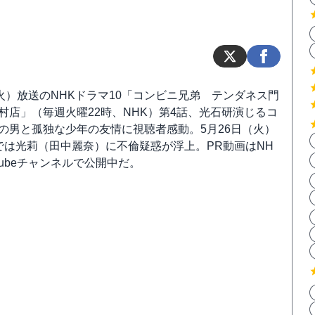
（火）放送のNHKドラマ10「コンビニ兄弟 テンダネス門
村店」（毎週火曜22時、NHK）第4話、光石研演じるコ
の男と孤独な少年の友情に視聴者感動。5月26日（火）
では光莉（田中麗奈）に不倫疑惑が浮上。PR動画はNH
Tubeチャンネルで公開中だ。