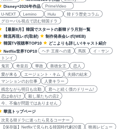
PrimeVideo
Disney+2026年作品
U-NEXT
Lemino
Hulu
韓ドラ歴史コラム
グローバル視点で読む韓国ドラ
【最新8月】韓国でスタートの新韓ドラ月別一覧
韓流再現レポ(取材)
制作発表会レポ(WEB)
韓国TV視聴率TOP10
どこよりも詳しい!キャスト紹介
ヘチ 王座への道
馬医
イ・サン
Netflix世界TOP10
トンイ
鬼宮
奇皇后
華政
善徳女王
恋人
愛が来る
エージェント・キム
夫婦の結末
マンションのお仕事
人妻キラー
残念ながら明日も出勤
君へと続く僕のドリーム!
恋は命がけ
殺し屋たちの店2
今、不倫が問題ではありません
華流トップページ
次見る韓ドラに迷ったら見るコーナー
【保存版】Netflixで見られる韓国時代劇20選
映画レビュー