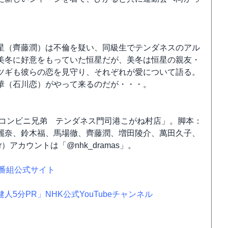
星（齊藤潤）は不倫を疑い、同級生でテンダネスのアル
美冬に好意をもっていた恒星だが、美冬は恒星の親友・
ツギも彼らの恋を見守り、それぞれが愛について語る。
華（石川恋）がやって来るのだが・・・。
放送「コンビニ兄弟 テンダネス門司港こがね村店」。脚本：
麗奈、鈴木福、馬場徹、齊藤潤、増田陵介、萬田久子、
）アカウントは「@nhk_dramas」。
番組公式サイト
分PR」NHK公式YouTubeチャンネル