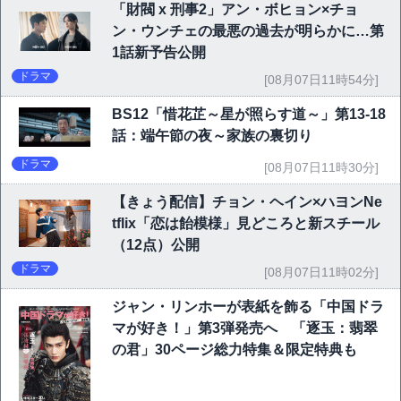
「財閥 x 刑事2」アン・ボヒョン×チョ
ン・ウンチェの最悪の過去が明らかに…第
1話新予告公開
ドラマ
[08月07日11時54分]
BS12「惜花芷～星が照らす道～」第13-18
話：端午節の夜～家族の裏切り
ドラマ
[08月07日11時30分]
【きょう配信】チョン・ヘイン×ハヨンNe
tflix「恋は飴模様」見どころと新スチール
（12点）公開
ドラマ
[08月07日11時02分]
ジャン・リンホーが表紙を飾る「中国ドラ
マが好き！」第3弾発売へ 「逐玉：翡翠
の君」30ページ総力特集＆限定特典も