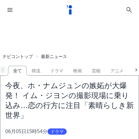
ナビコントップ
最新ニュース
全て
韓流
ドラマ
映画
芸能
アニメ
音
今夜、ホ・ナムジュンの嫉妬が大爆
発！ イム・ジヨンの撮影現場に乗り
込み…恋の行方に注目「素晴らしき新
世界」
06月05日15時54分
ドラマ