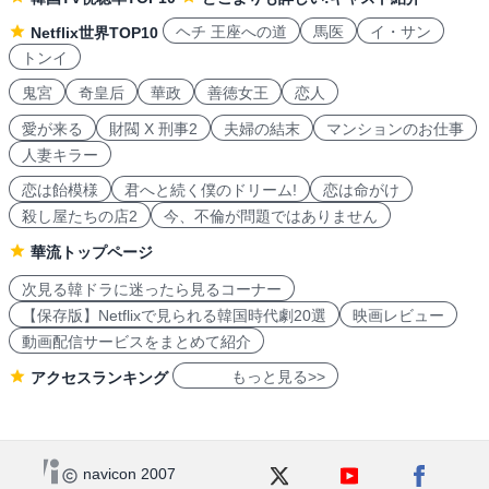
ヘチ 王座への道
馬医
イ・サン
Netflix世界TOP10
トンイ
鬼宮
奇皇后
華政
善徳女王
恋人
愛が来る
財閥 X 刑事2
夫婦の結末
マンションのお仕事
人妻キラー
恋は飴模様
君へと続く僕のドリーム!
恋は命がけ
殺し屋たちの店2
今、不倫が問題ではありません
華流トップページ
次見る韓ドラに迷ったら見るコーナー
【保存版】Netflixで見られる韓国時代劇20選
映画レビュー
動画配信サービスをまとめて紹介
もっと見る>>
アクセスランキング
navicon 2007