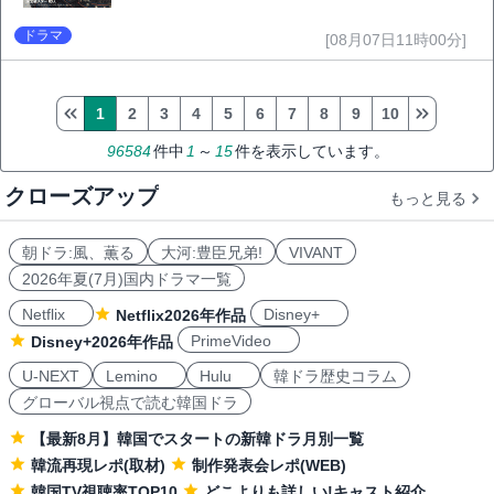
ドラマ
[08月07日11時00分]
1
2
3
4
5
6
7
8
9
10
96584
件中
1
～
15
件を表示しています。
クローズアップ
もっと見る
朝ドラ:風、薫る
大河:豊臣兄弟!
VIVANT
2026年夏(7月)国内ドラマ一覧
Netflix
Disney+
Netflix2026年作品
PrimeVideo
Disney+2026年作品
U-NEXT
Lemino
Hulu
韓ドラ歴史コラム
グローバル視点で読む韓国ドラ
【最新8月】韓国でスタートの新韓ドラ月別一覧
韓流再現レポ(取材)
制作発表会レポ(WEB)
韓国TV視聴率TOP10
どこよりも詳しい!キャスト紹介