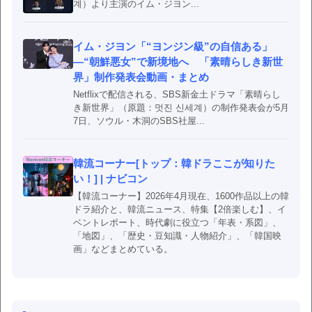
계）より主演のイム・ジヨン...
イム・ジヨン「“ヨンジン級”の自信ある」
―“朝鮮悪女”で新境地へ 「素晴らしき新世
界」制作発表会動画・まとめ
Netflixで配信される、SBS新金土ドラマ「素晴らし
き新世界」（原題：멋진 신세계）の制作発表会が5月
7日、ソウル・木洞のSBS社屋...
韓流コーナー[トップ：韓ドラここが知りた
い！] | ナビコン
【韓流コーナー】2026年4月現在、1600作品以上の韓
ドラ紹介と、韓流ニュース、特集【2倍楽しむ】、イ
ベントレポート、時代劇に役立つ「年表・系図」、
「地図」、「歴史・豆知識・人物紹介」、「韓国映
画」などまとめている。