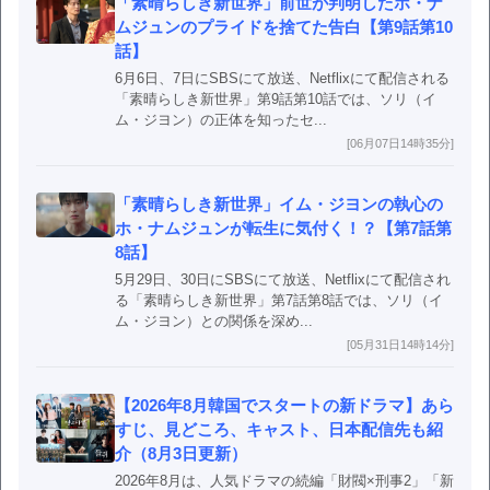
「素晴らしき新世界」前世が判明したホ・ナ
ムジュンのプライドを捨てた告白【第9話第10
話】
6月6日、7日にSBSにて放送、Netflixにて配信される
「素晴らしき新世界」第9話第10話では、ソリ（イ
ム・ジヨン）の正体を知ったセ...
[06月07日14時35分]
「素晴らしき新世界」イム・ジヨンの執心の
ホ・ナムジュンが転生に気付く！？【第7話第
8話】
5月29日、30日にSBSにて放送、Netflixにて配信され
る「素晴らしき新世界」第7話第8話では、ソリ（イ
ム・ジヨン）との関係を深め...
[05月31日14時14分]
【2026年8月韓国でスタートの新ドラマ】あら
すじ、見どころ、キャスト、日本配信先も紹
介（8月3日更新）
2026年8月は、人気ドラマの続編「財閥×刑事2」「新