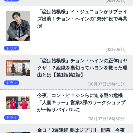
[08時00分]
「恋は飴模様」イ・ジュニョンがサプライ
ズ出演！チョン・ヘインの“弟分”役で再共
演
ドラマ
[02時06分]
「恋は飴模様」チョン・ヘインの正体はヤ
クザ！？組織を裏切ってハヨンを救った理
由とは【第1話第2話】
ドラマ
[08月07日19時41分]
今夜、コン・ヒョジンらに迫る謎の危機
「人妻キラー」営業3課のワークショップ
が一転サバイバルに
ドラマ
[08月07日18時30分]
金ロ「3週連続 夏はジブリ!!」開幕 今夜