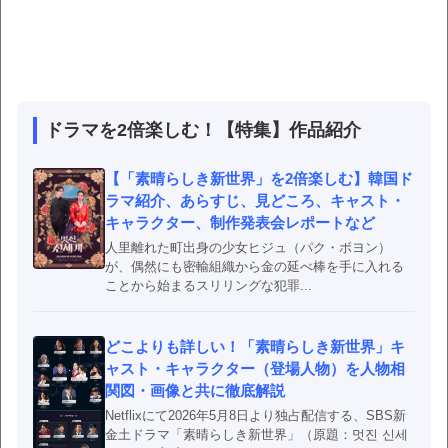
ドラマを2倍楽しむ！【特集】作品紹介
【「素晴らしき新世界」を2倍楽しむ】韓国ド
ラマ紹介、あらすじ、見どころ、キャスト・
キャラクター、制作発表会レポートなど
人里離れた町出身の少女ヒジュ（パク・ボヨン）
が、偶然にも密輸組織から金の延べ棒を手に入れる
ことから始まるスリリングな犯罪...
どこよりも詳しい！「素晴らしき新世界」キ
ャスト・キャラクター（登場人物）を人物相
関図・画像と共に徹底解説
Netflixにて2026年5月8日より独占配信する、SBS新
金土ドラマ「素晴らしき新世界」（原題：멋진 신세