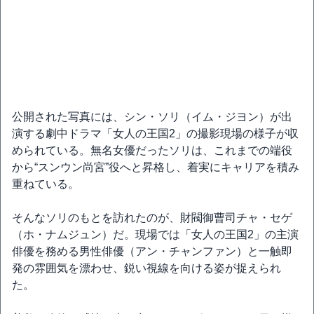
公開された写真には、シン・ソリ（イム・ジヨン）が出
演する劇中ドラマ「女人の王国2」の撮影現場の様子が収
められている。無名女優だったソリは、これまでの端役
から“スンウン尚宮”役へと昇格し、着実にキャリアを積み
重ねている。
そんなソリのもとを訪れたのが、財閥御曹司チャ・セゲ
（ホ・ナムジュン）だ。現場では「女人の王国2」の主演
俳優を務める男性俳優（アン・チャンファン）と一触即
発の雰囲気を漂わせ、鋭い視線を向ける姿が捉えられ
た。