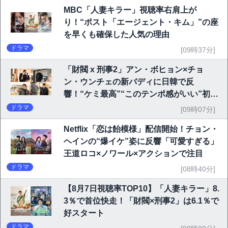
MBC「人妻キラー」視聴率右肩上が
り！“ポスト「エージェント・キム」”の座
を早くも確保した人気の理由
ドラマ
[09時37分]
「財閥 x 刑事2」アン・ボヒョン×チョ
ン・ウンチェの新バディに日韓で反
響！“ケミ最高”“このテンポ感がいい”初回
6.1％で好発進
ドラマ
[09時07分]
Netflix「恋は飴模様」配信開始！チョン・
ヘインの“爆イケ”姿に反響「可愛すぎる」
王道ロコ×ノワール×アクションで注目
ドラマ
[08時40分]
【8月7日視聴率TOP10】「人妻キラー」8.
3％で首位快走！「財閥×刑事2」は6.1％で
好スタート
ドラマ