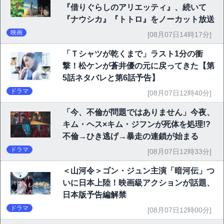
『借りぐらしのアリエッティ』、続いて
『ナウシカ』『トトロ』をノーカット放送
映画
[08月07日14時17分]
「Ｔシャツが乾くまで」ラスト1分の衝
撃！松ケンが蒼井優の元に戻ってきた【第
5話ネタバレと第6話予告】
ドラマ
[08月07日12時40分]
「今、不倫が問題ではありません」今夜、
キム・ヘス×キム・ジフンが死体を処理!?
不倫→ひき逃げ→暴走の連鎖が始まる
ドラマ
[08月07日12時33分]
＜山河令＞ゴン・ジュン主演「暗河伝」つ
いに日本上陸！映画級アクションが話題、
日本版予告編解禁
ドラマ
[08月07日12時00分]