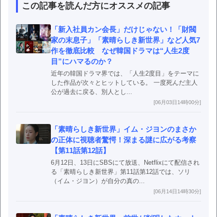
この記事を読んだ方にオススメの記事
「新入社員カン会長」だけじゃない！「財閥
家の末息子」「素晴らしき新世界」など人気7
作を徹底比較 なぜ韓国ドラマは“人生2度
目”にハマるのか？
近年の韓国ドラマ界では、「人生2度目」をテーマに
した作品が次々とヒットしている。 一度死んだ主人
公が過去に戻る、別人とし...
[06月03日14時00分]
「素晴らしき新世界」イム・ジヨンのまさか
の正体に視聴者驚愕！深まる謎に広がる考察
【第11話第12話】
6月12日、13日にSBSにて放送、Netflixにて配信され
る「素晴らしき新世界」第11話第12話では、ソリ
（イム・ジヨン）が自分の真の...
[06月14日14時30分]