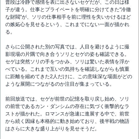
普段は冷静で感情を表に出さないセゲだが、この日は様
子が違う。仕事とプライベートを明確に分けてきた“冷徹
な財閥”が、ソリの仕事相手を前に理性を失いかけるほど
の嫉妬心を見せるという、これまでにない一面が描かれ
る。
さらに公開された別の写真では、人目を避けるように撮
影現場の片隅で向き合うソリとセゲの姿も確認できる。
セゲは突然ソリの手をつかみ、ソリは驚いた表情を浮か
べている。これまで互いの気持ちを確認しながらも慎重
に距離を縮めてきた2人だけに、この意味深な場面がどの
ような展開につながるのか注目が集まっている。
前回放送では、セゲが前世の記憶を取り戻し始め、ソリ
の前世であるカン・ダンシムの存在に気づく衝撃的なラ
ストが描かれた。ロマンスが急速に進展する中で、前世
から続く因縁も本格的に動き始めており、後半戦の物語
はさらに大きな盛り上がりを見せそうだ。