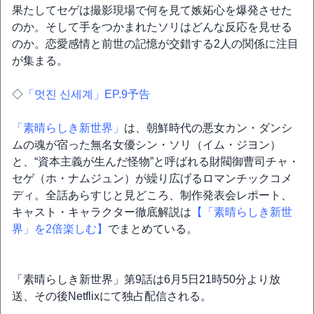
果たしてセゲは撮影現場で何を見て嫉妬心を爆発させた
のか。そして手をつかまれたソリはどんな反応を見せる
のか。恋愛感情と前世の記憶が交錯する2人の関係に注目
が集まる。
◇
「멋진 신세계」EP.9予告
「素晴らしき新世界」
は、朝鮮時代の悪女カン・ダンシ
ムの魂が宿った無名女優シン・ソリ（イム・ジヨン）
と、“資本主義が生んだ怪物”と呼ばれる財閥御曹司チャ・
セゲ（ホ・ナムジュン）が繰り広げるロマンチックコメ
ディ。全話あらすじと見どころ、制作発表会レポート、
キャスト・キャラクター徹底解説は
【「素晴らしき新世
界」を2倍楽しむ】
でまとめている。
「素晴らしき新世界」第9話は6月5日21時50分より放
送、その後Netflixにて独占配信される。