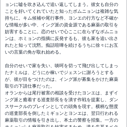
ョンに嘘を吹き込んで追い返してしまう。彼女も自分の
ことを好いてくれていたと知ったボムニョンは複雑な気
持ちに。キム候補や尾行事件、ヨンエの行方など不確か
な情報が多い中、イング派の資金源である麻薬の取引を
妨害することに。恋のせいで心ここに在らずなボムニョ
ンは、ホミョンの指摘に反発するも、彼も家を追い出さ
れたと知って沈黙。痴話喧嘩を続けるうちに徐々にお互
いの言葉の角が取れ始める。
自分のせいで家を失い、啖呵を切って飛び出してしまっ
たナミルは、どうにか稼いでジェスンに謝ろうとする
が、彼が目をつけたのは、イング派が募集をかけた麻薬
取引の下請仕事だった。
オランからは尾行被害の相談を受けたヨンエは、まずイ
ング派と癒着する巡査部長をを潰す作戦を提案し、ダン
スサークルのブレインとしての頭角を現す。横柄な態度
の巡査部長を倒したミギョンとヨンエは、翌日行われる
麻薬取引の情報を引き出し、本土の警察を招集。一方の
ホミョンらも麻薬取引を妨害するため、港を牛耳るペク