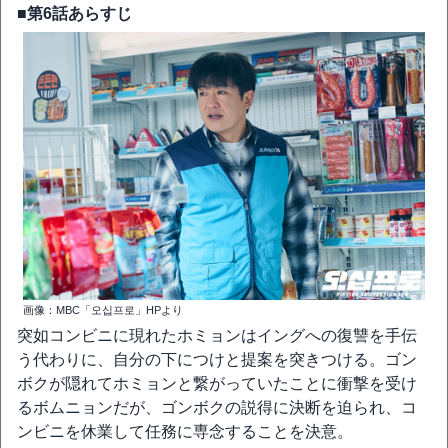
■第6話あらすじ
画像：MBC「오십프로」HPより
突如コンビニに現れたホミョンはイングへの復讐を手伝
う代わりに、自分の下につけと提案を突きつける。ゴン
ボクが隠れてホミョンと繋がっていたことに衝撃を受け
るボムニョンだが、ゴンボクの説得に決断を迫られ、コ
ンビニを休業して任務に専念することを決意。