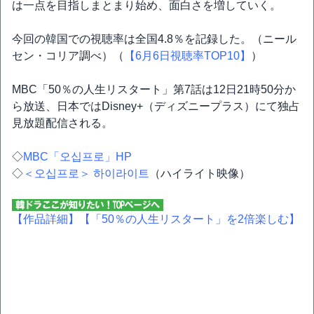
は一点を目指しまとまり始め、面白さを増していく。
今回の韓国での視聴率は全国4.8％を記録した。（ニール
セン・コリア調べ）（
【6月6日視聴率TOP10】
）
MBC「50％の人生リスタート」第7話は12日21時50分か
ら放送、日本ではDisney+（ディズニープラス）にて独占
見放題配信される。
◇
MBC「오십프로」HP
◇
＜오십프로＞ 하이라이트
（ハイライト映像）
【作品詳細】
【「50％の人生リスタート」を2倍楽しむ】