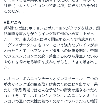
社長（キム・サンギョン※特別出演）に殴り込みをかけ
るのだが…。
■見どころ
第6話では遂にホミョンとボムニョンがタッグを組み、痴
話喧嘩を重ねながらもイング派打倒のため立ち上がっ
た。一方、主人公3人に深く関係する人々で構成された
「ダンスサークル」もヨンエという強力なブレインが加
わったことで、ヘブンキャピタルへの反撃を開始。中間
でジェスンとヨンエの恋（芽生えるのやら芽生えないの
やら）を匂わせる場面を挟みながらも、大きく動き出し
た。
ホミョン・ボムニョンチームとダンスサークル、二つの
勢力がイング派の麻薬取引妨害のために動き出すが、果
たして取引現場ではどんな予想外の衝突が起きるのだろ
うか？そして、ホミョンとオラン、ボムニョンとミギョ
ンはいつ互いの素性に気づくのか？バラバラだった物語