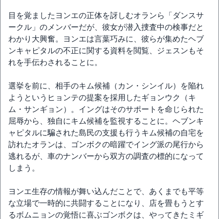
目を覚ましたヨンエの正体を訝しむオランら「ダンスサ
ークル」のメンバーだが、彼女が潜入捜査中の検事だと
わかり大興奮。ヨンエは言葉巧みに、彼らが集めたヘブ
ンキャピタルの不正に関する資料を閲覧、ジェスンもそ
れを手伝わされることに。
選挙を前に、相手のキム候補（カン・シンイル）を陥れ
ようというヒョンテの提案を採用したギョンウク（キ
ム・サンギョン）。イングはそのサポートを命じられた
屈辱から、独自にキム候補を監視することに。ヘブンキ
ャピタルに騙された島民の支援も行うキム候補の自宅を
訪れたオランは、ゴンボクの暗躍でイング派の尾行から
逃れるが、車のナンバーから双方の調査の標的になって
しまう。
ヨンエ生存の情報が舞い込んだことで、あくまでも平等
な立場で一時的に共闘することになり、店を畳もうとす
るボムニョンの覚悟に喜ぶゴンボクは、やってきたミギ