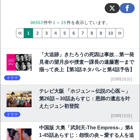
96553
件中
1
～
15
件を表示しています。
1
2
3
4
5
6
7
8
9
10
「大追跡」きたろうの死因は事故…第一発
見者の望月歩や捜査一課長の遠藤憲一まで
揃って炎上【第3話ネタバレと第4話予告】
ドラマ
[09時26分]
テレビ大阪 「ホジュン～伝説の心医～」
第26話～30話あらすじ：恩師の遺志を叶
えたジュン初登院
ドラマ
[09時10分]
中国版 大奥「武則天-The Empress-」第4
1-45話あらすじ：怨恨の炎～愛する人を追