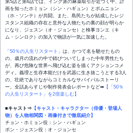
第5話と第6話では、イング派の麻薬取引が近づく中、計
画を知ったホミョン（シン・ハギュン）とボムニョン
（ホ・ソンテ）が共闘。また、島民たちが結成したレジ
スタンス組織の存在と意外な人物たちの裏の顔が明らか
になり、ジェスン（オ・ジョンセ）と検事ヨンエ（キ
ム・シンロク）の加入で物語が一気に加速した。
「50％の人生リスタート」
は、かつて名を馳せたもの
の、歳月の流れの中で錆びついてしまった中年男性たち
が、再び危険な世界へ飛び込む姿を描くアクションコメ
ディ。義理と生存本能だけを武器に生き抜こうとする3人
の、壮絶でありながらコミカルなサバイバルストーリ
ー。全話あらすじや制作発表会レポートなど➡
【「50％
の人生リスタート」を2倍楽しむ】
■キャスト⇒
【キャスト・キャラクター（俳優・登場人
物）を人物相関図・画像付きで徹底紹介】
チョン・ホミョン役：シン・ハギュン
ポン・ジェスン役：オ・ジョンセ