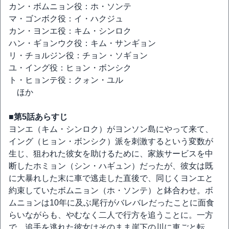
カン・ボムニョン役：ホ・ソンテ
マ・ゴンボク役：イ・ハクジュ
カン・ヨンエ役：キム・シンロク
ハン・ギョンウク役：キム・サンギョン
リ・チョルジン役：チョン・ソギョン
ユ・イング役：ヒョン・ボンシク
ト・ヒョンテ役：クォン・ユル
ほか
■第5話あらすじ
ヨンエ（キム・シンロク）がヨンソン島にやって来て、
イング（ヒョン・ボンシク）派を刺激するという変数が
生じ、狙われた彼女を助けるために、家族サービスを中
断したホミョン（シン・ハギュン）だったが、彼女は既
に大暴れした末に車で逃走した直後で、同じくヨンエと
約束していたボムニョン（ホ・ソンテ）と鉢合わせ。ボ
ムニョンは10年に及ぶ尾行がバレバレだったことに面食
らいながらも、やむなく二人で行方を追うことに。一方
で、追手を逃れた彼女はそのまま崖下の川に車ごと転