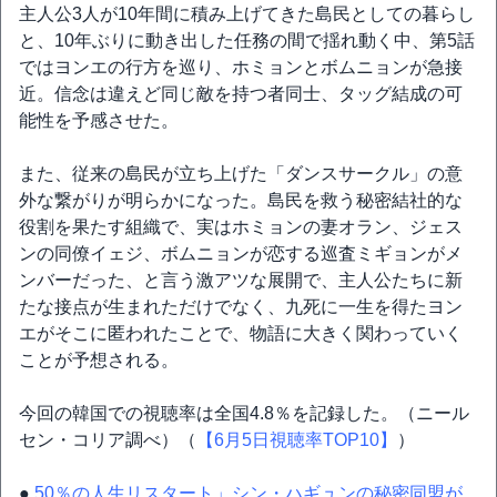
主人公3人が10年間に積み上げてきた島民としての暮らし
と、10年ぶりに動き出した任務の間で揺れ動く中、第5話
ではヨンエの行方を巡り、ホミョンとボムニョンが急接
近。信念は違えど同じ敵を持つ者同士、タッグ結成の可
能性を予感させた。
また、従来の島民が立ち上げた「ダンスサークル」の意
外な繋がりが明らかになった。島民を救う秘密結社的な
役割を果たす組織で、実はホミョンの妻オラン、ジェス
ンの同僚イェジ、ボムニョンが恋する巡査ミギョンがメ
ンバーだった、と言う激アツな展開で、主人公たちに新
たな接点が生まれただけでなく、九死に一生を得たヨン
エがそこに匿われたことで、物語に大きく関わっていく
ことが予想される。
今回の韓国での視聴率は全国4.8％を記録した。（ニール
セン・コリア調べ）（
【6月5日視聴率TOP10】
）
●
50％の人生リスタート」シン・ハギュンの秘密同盟が