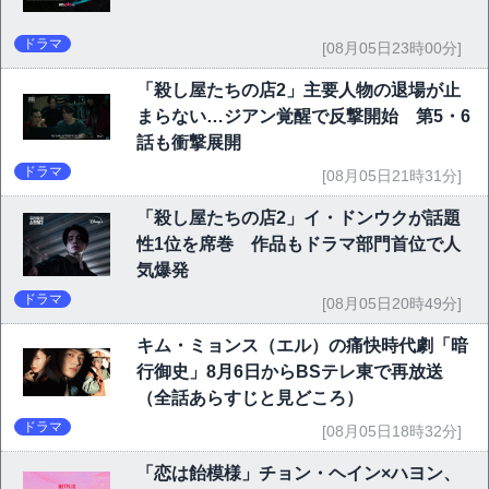
ドラマ
[08月05日23時00分]
「殺し屋たちの店2」主要人物の退場が止
まらない…ジアン覚醒で反撃開始 第5・6
話も衝撃展開
ドラマ
[08月05日21時31分]
「殺し屋たちの店2」イ・ドンウクが話題
性1位を席巻 作品もドラマ部門首位で人
気爆発
ドラマ
[08月05日20時49分]
キム・ミョンス（エル）の痛快時代劇「暗
行御史」8月6日からBSテレ東で再放送
（全話あらすじと見どころ）
ドラマ
[08月05日18時32分]
「恋は飴模様」チョン・ヘイン×ハヨン、