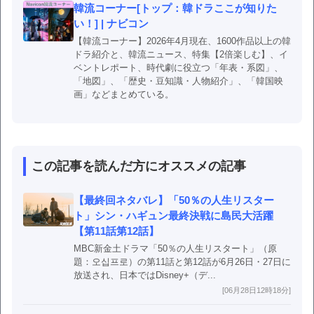
韓流コーナー[トップ：韓ドラここが知りた
い！] | ナビコン
【韓流コーナー】2026年4月現在、1600作品以上の韓
ドラ紹介と、韓流ニュース、特集【2倍楽しむ】、イ
ベントレポート、時代劇に役立つ「年表・系図」、
「地図」、「歴史・豆知識・人物紹介」、「韓国映
画」などまとめている。
この記事を読んだ方にオススメの記事
【最終回ネタバレ】「50％の人生リスター
ト」シン・ハギュン最終決戦に島民大活躍
【第11話第12話】
MBC新金土ドラマ「50％の人生リスタート」（原
題：오십프로）の第11話と第12話が6月26日・27日に
放送され、日本ではDisney+（デ...
[06月28日12時18分]