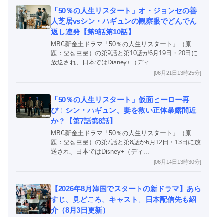
「50％の人生リスタート」オ・ジョンセの善
人芝居vsシン・ハギュンの観察眼でどんでん
返し連発【第9話第10話】
MBC新金土ドラマ「50％の人生リスタート」（原
題：오십프로）の第9話と第10話が6月19日・20日に
放送され、日本ではDisney+（ディ...
[06月21日13時25分]
「50％の人生リスタート」仮面ヒーロー再
び！シン・ハギュン、妻を救い正体暴露間近
か？【第7話第8話】
MBC新金土ドラマ「50％の人生リスタート」（原
題：오십프로）の第7話と第8話が6月12日・13日に放
送され、日本ではDisney+（ディ...
[06月14日13時30分]
【2026年8月韓国でスタートの新ドラマ】あら
すじ、見どころ、キャスト、日本配信先も紹
介（8月3日更新）