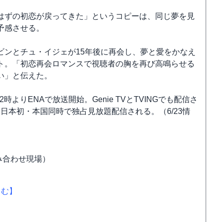
はずの初恋が戻ってきた」というコピーは、同じ夢を見
予感させる。
ビンとチュ・イジェが15年後に再会し、夢と愛をかなえ
ト。「初恋再会ロマンスで視聴者の胸を再び高鳴らせる
い」と伝えた。
よりENAで放送開始。Genie TVとTVINGでも配信さ
て日本初・本国同時で独占見放題配信される。（6/23情
み合わせ現場）
しむ】