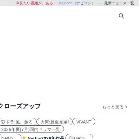
今見たい番組が、ある！
navicon［ナビコン］
最新ニュース一覧
クローズアップ
もっと見る
朝ドラ:風、薫る
大河:豊臣兄弟!
VIVANT
2026年夏(7月)国内ドラマ一覧
Netflix
Disney+
Netflix2026年作品