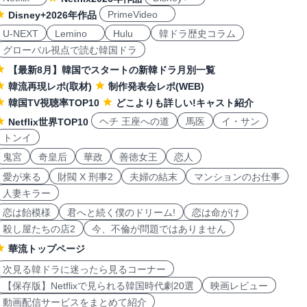
PrimeVideo
Disney+2026年作品
U-NEXT
Lemino
Hulu
韓ドラ歴史コラム
グローバル視点で読む韓国ドラ
【最新8月】韓国でスタートの新韓ドラ月別一覧
韓流再現レポ(取材)
制作発表会レポ(WEB)
韓国TV視聴率TOP10
どこよりも詳しい!キャスト紹介
ヘチ 王座への道
馬医
イ・サン
Netflix世界TOP10
トンイ
鬼宮
奇皇后
華政
善徳女王
恋人
愛が来る
財閥 X 刑事2
夫婦の結末
マンションのお仕事
人妻キラー
恋は飴模様
君へと続く僕のドリーム!
恋は命がけ
殺し屋たちの店2
今、不倫が問題ではありません
華流トップページ
次見る韓ドラに迷ったら見るコーナー
【保存版】Netflixで見られる韓国時代劇20選
映画レビュー
動画配信サービスをまとめて紹介