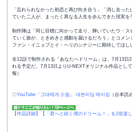
「忘れられなかった初恋と再び向き合う」「消し去った
ていた二人が、まったく異なる人生を歩んできた現実を
制作陣は「同じ目標に向かって走り、輝いていたウ・ス
ていく旅が、ときめきと感動を届けるだろう」とコメン
ファン・イニョプとイ・ヘリのシナジーに期待してほし
全12話で制作される「あなたへドリーム」は、7月13日22時
れる予定だ。7月13日よりU-NEXTオリジナル作品とし
報）
◇
YouTube「그대에게 드림」 대본리딩 메이킹
（台本読
【作品詳細】
【「君へと続く僕のドリーム！」を2倍楽