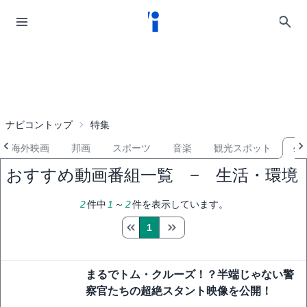
ナビコントップ
特集
海外映画
邦画
スポーツ
音楽
観光スポット
生
おすすめ動画番組一覧 − 生活・環境
2
件中
1
～
2
件を表示しています。
1
まるでトム・クルーズ！？半端じゃない警
察官たちの超絶スタント映像を公開！