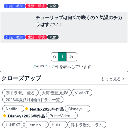
知識・教養
生活・環境
安全
チューリップは何℃で咲くの？気温のチカ
ラはすごい！
知識・教養
生活・環境
気象
1
2
件中
1
～
2
件を表示しています。
クローズアップ
もっと見る
朝ドラ:風、薫る
大河:豊臣兄弟!
VIVANT
2026年夏(7月)国内ドラマ一覧
Netflix
Disney+
Netflix2026年作品
PrimeVideo
Disney+2026年作品
U-NEXT
Lemino
Hulu
韓ドラ歴史コラム