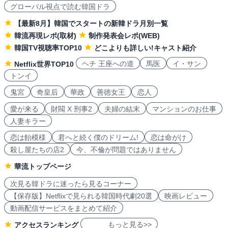
グローバル視点で読む韓国ドラ
【最新8月】韓国でスタートの新韓ドラ月別一覧
韓流再現レポ(取材)
制作発表会レポ(WEB)
韓国TV視聴率TOP10
どこよりも詳しい!キャスト紹介
ヘチ 王座への道
馬医
イ・サン
Netflix世界TOP10
トンイ
鬼宮
奇皇后
華政
善徳女王
恋人
愛が来る
財閥 X 刑事2
夫婦の結末
マンションのお仕事
人妻キラー
恋は飴模様
君へと続く僕のドリーム!
恋は命がけ
殺し屋たちの店2
今、不倫が問題ではありません
華流トップページ
次見る韓ドラに迷ったら見るコーナー
【保存版】Netflixで見られる韓国時代劇20選
映画レビュー
動画配信サービスをまとめて紹介
もっと見る>>
アクセスランキング