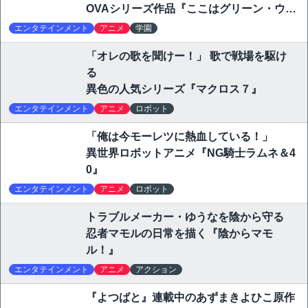
OVAシリーズ作品『ここはグリーン・ウッ
ド』
エンタテインメント
アニメ
学園
「オレの歌を聞けー！」 歌で戦場を駆け
る
異色の人気シリーズ『マクロス７』
エンタテインメント
アニメ
ロボット
「俺は今モーレツに熱血している！」
異世界ロボットアニメ『NG騎士ラムネ＆4
0』
エンタテインメント
アニメ
ロボット
トラブルメーカー・ゆうなを陰から守る
忍者マモルの日常を描く『陰からマモ
ル！』
エンタテインメント
アニメ
アクション
『よつばと』連載中のあずまきよひこ原作