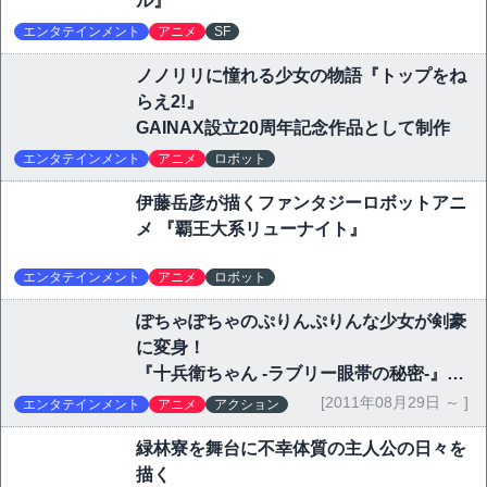
ル』
エンタテインメント
アニメ
SF
ノノリリに憧れる少女の物語『トップをね
らえ2!』
GAINAX設立20周年記念作品として制作
エンタテインメント
アニメ
ロボット
伊藤岳彦が描くファンタジーロボットアニ
メ 『覇王大系リューナイト』
エンタテインメント
アニメ
ロボット
ぽちゃぽちゃのぷりんぷりんな少女が剣豪
に変身！
『十兵衛ちゃん -ラブリー眼帯の秘密-』に
刮目せよ
[2011年08月29日 ～ ]
エンタテインメント
アニメ
アクション
緑林寮を舞台に不幸体質の主人公の日々を
描く