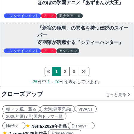
ほのぼの学園アニメ『あずまんが大王』
エンタテインメント
アニメ
美少女アニメ
「新宿の種馬」の異名を持つ伝説のスイー
パー
冴羽獠が活躍する『シティーハンター』
エンタテインメント
アニメ
アクション
1
2
3
25
件中
1
～
10
件を表示しています。
クローズアップ
もっと見る
朝ドラ:風、薫る
大河:豊臣兄弟!
VIVANT
2026年夏(7月)国内ドラマ一覧
Netflix
Disney+
Netflix2026年作品
PrimeVideo
Disney+2026年作品