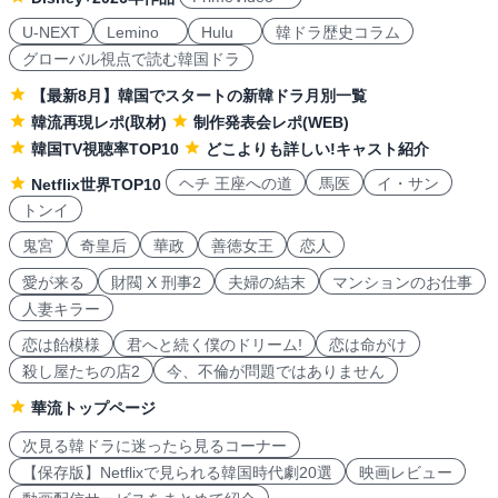
U-NEXT
Lemino
Hulu
韓ドラ歴史コラム
グローバル視点で読む韓国ドラ
【最新8月】韓国でスタートの新韓ドラ月別一覧
韓流再現レポ(取材)
制作発表会レポ(WEB)
韓国TV視聴率TOP10
どこよりも詳しい!キャスト紹介
ヘチ 王座への道
馬医
イ・サン
Netflix世界TOP10
トンイ
鬼宮
奇皇后
華政
善徳女王
恋人
愛が来る
財閥 X 刑事2
夫婦の結末
マンションのお仕事
人妻キラー
恋は飴模様
君へと続く僕のドリーム!
恋は命がけ
殺し屋たちの店2
今、不倫が問題ではありません
華流トップページ
次見る韓ドラに迷ったら見るコーナー
【保存版】Netflixで見られる韓国時代劇20選
映画レビュー