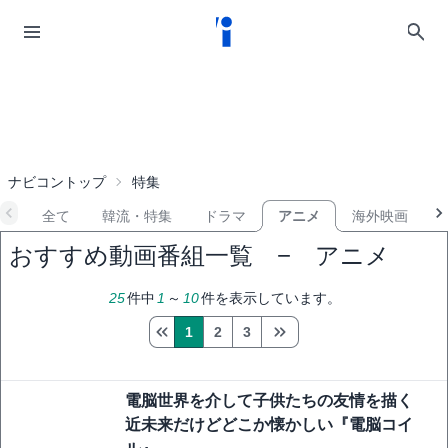
ナビコントップ
特集
全て
韓流・特集
ドラマ
アニメ
海外映画
おすすめ動画番組一覧 − アニメ
25
件中
1
～
10
件を表示しています。
1
2
3
電脳世界を介して子供たちの友情を描く
近未来だけどどこか懐かしい『電脳コイ