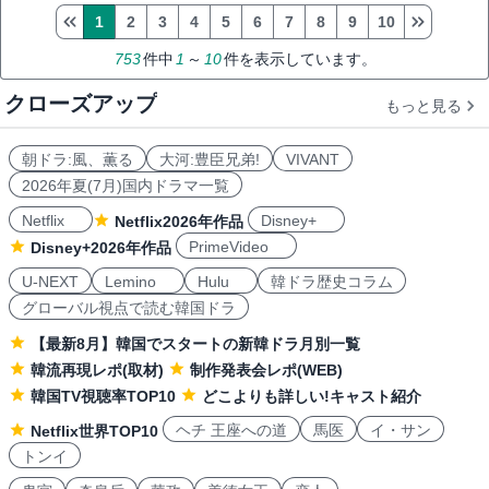
1
2
3
4
5
6
7
8
9
10
753
件中
1
～
10
件を表示しています。
クローズアップ
もっと見る
朝ドラ:風、薫る
大河:豊臣兄弟!
VIVANT
2026年夏(7月)国内ドラマ一覧
Netflix
Disney+
Netflix2026年作品
PrimeVideo
Disney+2026年作品
U-NEXT
Lemino
Hulu
韓ドラ歴史コラム
グローバル視点で読む韓国ドラ
【最新8月】韓国でスタートの新韓ドラ月別一覧
韓流再現レポ(取材)
制作発表会レポ(WEB)
韓国TV視聴率TOP10
どこよりも詳しい!キャスト紹介
ヘチ 王座への道
馬医
イ・サン
Netflix世界TOP10
トンイ