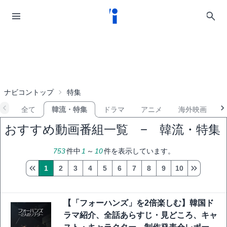
ナビコントップ
特集
全て
韓流・特集
ドラマ
アニメ
海外映画
おすすめ動画番組一覧 − 韓流・特集
753
件中
1
～
10
件を表示しています。
1
2
3
4
5
6
7
8
9
10
【「フォーハンズ」を2倍楽しむ】韓国ド
ラマ紹介、全話あらすじ・見どころ、キャ